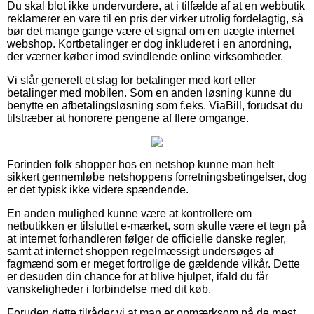
Du skal blot ikke undervurdere, at i tilfælde af at en webbutik
reklamerer en vare til en pris der virker utrolig fordelagtig, så
bør det mange gange være et signal om en uægte internet
webshop. Kortbetalinger er dog inkluderet i en anordning,
der værner køber imod svindlende online virksomheder.
Vi slår generelt et slag for betalinger med kort eller
betalinger med mobilen. Som en anden løsning kunne du
benytte en afbetalingsløsning som f.eks. ViaBill, forudsat du
tilstræber at honorere pengene af flere omgange.
Forinden folk shopper hos en netshop kunne man helt
sikkert gennemløbe netshoppens forretningsbetingelser, dog
er det typisk ikke videre spændende.
En anden mulighed kunne være at kontrollere om
netbutikken er tilsluttet e-mærket, som skulle være et tegn på
at internet forhandleren følger de officielle danske regler,
samt at internet shoppen regelmæssigt undersøges af
fagmænd som er meget fortrolige de gældende vilkår. Dette
er desuden din chance for at blive hjulpet, ifald du får
vanskeligheder i forbindelse med dit køb.
Foruden dette tilråder vi at man er opmærksom på de mest