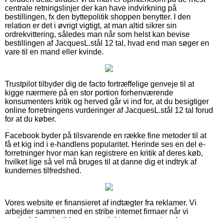
centrale retningslinjer der kan have indvirkning på
bestillingen, fx den byttepolitik shoppen benytter. I den
relation er det i øvrigt vigtigt, at man altid sikrer sin
ordrekvittering, således man når som helst kan bevise
bestillingen af JacquesL.stål 12 tal, hvad end man søger en
vare til en mand eller kvinde.
Trustpilot tilbyder dig de facto fortræffelige genveje til at
kigge nærmere på en stor portion forhenværende
konsumenters kritik og herved går vi ind for, at du besigtiger
online forretningens vurderinger af JacquesL.stål 12 tal forud
for at du køber.
Facebook byder på tilsvarende en række fine metoder til at
få et kig ind i e-handlens popularitet. Herinde ses en del e-
forretninger hvor man kan registrere en kritik af deres køb,
hvilket lige så vel må bruges til at danne dig et indtryk af
kundernes tilfredshed.
Vores website er finansieret af indtægter fra reklamer. Vi
arbejder sammen med en stribe internet firmaer når vi