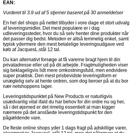
EAN:
Vurderet til
3.9
ud af 5 stjerner baseret på
30
anmeldelser
En hel del shops på nettet tilbyder i vore dage et stort udvalg
af leveringsmidler. Det mest populære er i dag
udleveringssteder, hvor du så selv henter dine produkter når
det passer dig bedst. Metoden er altså temmelig enkel, samt
typisk ydermere den mest betalelige leveringsudgave ved
køb af JacquesL.stål 12 tal.
Du kan alternativt forsøge at få varerne bragt hjem til din
privatadresse eller ud på dit arbejde. Fragtmuligheden viser
sig beklageligvis lidt mere omkostningsfuld, men endvidere
super praktisk. Den mest prisbevidste leveringsform er
unægtelig selv at hente ordren, som dog beroer på at du bor
nær netshoppens lager.
Leveringstidspunktet på New Products er naturligvis
usædvanlig vital ifald du har behov for din ordre nu og her,
så i det øjemed er det rimelig essentielt at man kigger
nærmere på det anslåede leveringstidspunkt for den
pågældende vare.
De fleste online shops yder 1 dags fragt på adskillige varer,