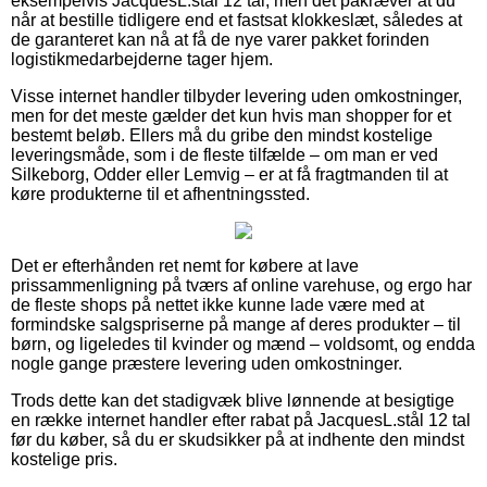
eksempelvis JacquesL.stål 12 tal, men det påkræver at du
når at bestille tidligere end et fastsat klokkeslæt, således at
de garanteret kan nå at få de nye varer pakket forinden
logistikmedarbejderne tager hjem.
Visse internet handler tilbyder levering uden omkostninger,
men for det meste gælder det kun hvis man shopper for et
bestemt beløb. Ellers må du gribe den mindst kostelige
leveringsmåde, som i de fleste tilfælde – om man er ved
Silkeborg, Odder eller Lemvig – er at få fragtmanden til at
køre produkterne til et afhentningssted.
Det er efterhånden ret nemt for købere at lave
prissammenligning på tværs af online varehuse, og ergo har
de fleste shops på nettet ikke kunne lade være med at
formindske salgspriserne på mange af deres produkter – til
børn, og ligeledes til kvinder og mænd – voldsomt, og endda
nogle gange præstere levering uden omkostninger.
Trods dette kan det stadigvæk blive lønnende at besigtige
en række internet handler efter rabat på JacquesL.stål 12 tal
før du køber, så du er skudsikker på at indhente den mindst
kostelige pris.