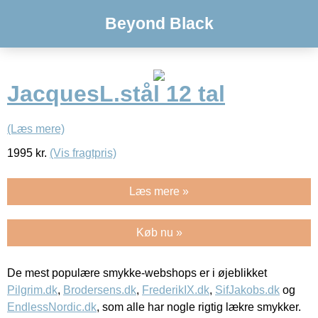
Beyond Black
JacquesL.stål 12 tal
(Læs mere)
1995
kr.
(Vis fragtpris)
Læs mere »
Køb nu »
De mest populære smykke-webshops er i øjeblikket
Pilgrim.dk
,
Brodersens.dk
,
FrederikIX.dk
,
SifJakobs.dk
og
EndlessNordic.dk
, som alle har nogle rigtig lækre smykker.