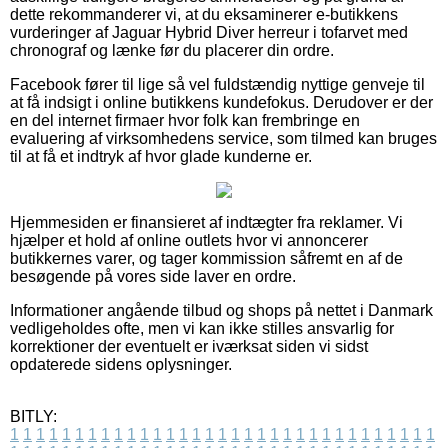
dette rekommanderer vi, at du eksaminerer e-butikkens
vurderinger af Jaguar Hybrid Diver herreur i tofarvet med
chronograf og lænke før du placerer din ordre.
Facebook fører til lige så vel fuldstændig nyttige genveje til
at få indsigt i online butikkens kundefokus. Derudover er der
en del internet firmaer hvor folk kan frembringe en
evaluering af virksomhedens service, som tilmed kan bruges
til at få et indtryk af hvor glade kunderne er.
Hjemmesiden er finansieret af indtægter fra reklamer. Vi
hjælper et hold af online outlets hvor vi annoncerer
butikkernes varer, og tager kommission såfremt en af de
besøgende på vores side laver en ordre.
Informationer angående tilbud og shops på nettet i Danmark
vedligeholdes ofte, men vi kan ikke stilles ansvarlig for
korrektioner der eventuelt er iværksat siden vi sidst
opdaterede sidens oplysninger.
BITLY:
1
1
1
1
1
1
1
1
1
1
1
1
1
1
1
1
1
1
1
1
1
1
1
1
1
1
1
1
1
1
1
1
1