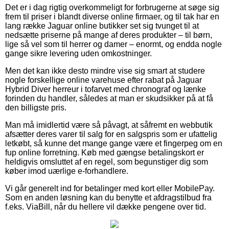
Det er i dag rigtig overkommeligt for forbrugerne at søge sig
frem til priser i blandt diverse online firmaer, og til tak har en
lang række Jaguar online butikker set sig tvunget til at
nedsætte priserne på mange af deres produkter – til børn,
lige så vel som til herrer og damer – enormt, og endda nogle
gange sikre levering uden omkostninger.
Men det kan ikke desto mindre vise sig smart at studere
nogle forskellige online varehuse efter rabat på Jaguar
Hybrid Diver herreur i tofarvet med chronograf og lænke
forinden du handler, således at man er skudsikker på at få
den billigste pris.
Man må imidlertid være så påvagt, at såfremt en webbutik
afsætter deres varer til salg for en salgspris som er ufattelig
letkøbt, så kunne det mange gange være et fingerpeg om en
fup online forretning. Køb med gængse betalingskort er
heldigvis omsluttet af en regel, som begunstiger dig som
køber imod uærlige e-forhandlere.
Vi går generelt ind for betalinger med kort eller MobilePay.
Som en anden løsning kan du benytte et afdragstilbud fra
f.eks. ViaBill, når du hellere vil dække pengene over tid.