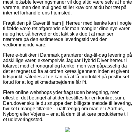
mest letkøbte leveringsmanér vil dog altid være selv at hente
varerne, men den mulighed stiller krav om at du bor tæt på
internet forhandlerens hjemsted.
Fragttiden på Gaver til ham || Herreur med lænke kan i nogle
tilfælde være ret afgørende når man mangler dine nye varer
nu og her, så herved er det faktisk aktuelt at man ser
nærmere på den estimerede leveringstid ved den
vedkommende vare.
Flere e-butikker i Danmark garanterer dag-til-dag levering på
adskillige varer, eksempelvis Jaguar Hybrid Diver herreur i
tofarvet med chronograf og lænke, men vær påpasselig da
det er regnet ud fra at ordren køres igennem inden et givent
tidspunkt, således at de kan nå at få produktet på posthuset
forud for at logistikmedarbejderne får fri.
Flere online webshops yder fragt uden beregning, men
oftest er det betinget af at der bestilles for en konkret sum.
Derudover skulle du snuppe den billigste metode til levering,
hvilket i mange tilfælde – uafhængig om man er i Aarhus,
Nyborg eller Vojens – er at få dem til at køre produkterne til
et udleveringssted.