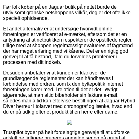
Før folk køber på en Jaguar butik på nettet burde de
utvivlsomt granske netshoppens vilkår, dog er det ofte ikke
specielt ophidsende.
Et andet alternativ er at undersøge hvorvidt online
forretningen er verificeret af e-mærket, eftersom det er en
antydning af at netbutikken respekterer de opstillede regler,
tillige med at shoppen regelmæssigt evalueres af fagmænd
der har meget erfaring med vilkårene. Det er en rigtig god
genvej til at få bistand, ifald du forvoldes problemer i
processen med dit indkøb.
Desuden anbefaler vi at kunden er klar over de
grundlæggende reglementer der kan håndhæves i
forbindelse med ordren, som fx den byttepolitik internet
forretningen kører med. I relation til det er det i øvrigt
afgørende, at man altid bibeholder sin faktura e-mail,
således man altid kan eftervise bestillingen af Jaguar Hybrid
Diver herreur i tofarvet med chronograf og lænke, hvad end
du er på udkig efter et produkt til en herre eller dame.
Trustpilot byder på helt fordelagtige genveje til at udforske
adskillige tidligere brugeres anmeldelser og på grund af