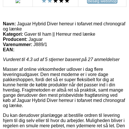
Besøg webshop
Navn:
Jaguar Hybrid Diver herreur i tofarvet med chronograf
og lænke
Kategori:
Gaver til ham || Herreur med lænke
Producent:
Jaguar
Varenummer:
J889/1
EAN:
Vurderet til
4.3
ud af 5 stjerner baseret på
27
anmeldelser
Masser af online virksomheder udlover i dag flere
leveringsudgaver. Den mest moderne er i vore dage
pakkeshoppen, fordi det så er super fleksibelt for dig at
kunne hente de købte produkter når det passer ind i din
hverdag. Fragtmetoden er altså ret så praktisk, samt mange
gange derudover den mest prisbevidste fragtløsning ved
køb af Jaguar Hybrid Diver herreur i tofarvet med chronograf
og lænke.
Du kan derudover planlægge at bestille ordren til levering
hjem til dig selv eller til hvor du arbejder. Muligheden bliver i
regelen en smule mere pebret, men ydermere ret så let. Den