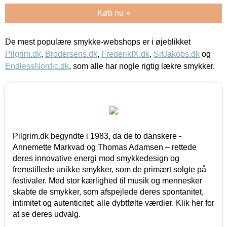
Køb nu »
De mest populære smykke-webshops er i øjeblikket
Pilgrim.dk
,
Brodersens.dk
,
FrederikIX.dk
,
SifJakobs.dk
og
EndlessNordic.dk
, som alle har nogle rigtig lækre smykker.
Pilgrim.dk begyndte i 1983, da de to danskere -
Annemette Markvad og Thomas Adamsen – rettede
deres innovative energi mod smykkedesign og
fremstillede unikke smykker, som de primært solgte på
festivaler. Med stor kærlighed til musik og mennesker
skabte de smykker, som afspejlede deres spontanitet,
intimitet og autenticitet; alle dybtfølte værdier. Klik her for
at se deres udvalg.