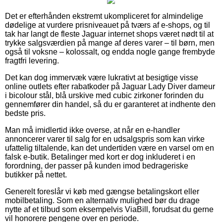
Det er efterhånden ekstremt ukompliceret for almindelige
dødelige at vurdere prisniveauet på tværs af e-shops, og til
tak har langt de fleste Jaguar internet shops været nødt til at
trykke salgsværdien på mange af deres varer – til børn, men
også til voksne – kolossalt, og endda nogle gange frembyde
fragtfri levering.
Det kan dog immervæk være lukrativt at besigtige visse
online outlets efter rabatkoder på Jaguar Lady Diver dameur
i bicolour stål, blå urskive med cubic zirkoner forinden du
gennemfører din handel, så du er garanteret at indhente den
bedste pris.
Man må imidlertid ikke overse, at når en e-handler
annoncerer varer til salg for en udsalgspris som kan virke
ufattelig tiltalende, kan det undertiden være en varsel om en
falsk e-butik. Betalinger med kort er dog inkluderet i en
forordning, der passer på kunden imod bedrageriske
butikker på nettet.
Generelt foreslår vi køb med gængse betalingskort eller
mobilbetaling. Som en alternativ mulighed bør du drage
nytte af et tilbud som eksempelvis ViaBill, forudsat du gerne
vil honorere pengene over en periode.