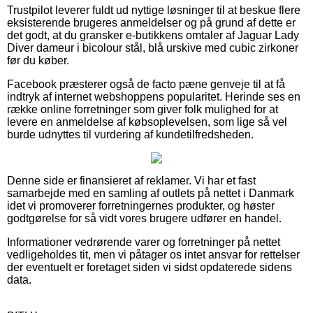
Trustpilot leverer fuldt ud nyttige løsninger til at beskue flere
eksisterende brugeres anmeldelser og på grund af dette er
det godt, at du gransker e-butikkens omtaler af Jaguar Lady
Diver dameur i bicolour stål, blå urskive med cubic zirkoner
før du køber.
Facebook præsterer også de facto pæne genveje til at få
indtryk af internet webshoppens popularitet. Herinde ses en
række online forretninger som giver folk mulighed for at
levere en anmeldelse af købsoplevelsen, som lige så vel
burde udnyttes til vurdering af kundetilfredsheden.
Denne side er finansieret af reklamer. Vi har et fast
samarbejde med en samling af outlets på nettet i Danmark
idet vi promoverer forretningernes produkter, og høster
godtgørelse for så vidt vores brugere udfører en handel.
Informationer vedrørende varer og forretninger på nettet
vedligeholdes tit, men vi påtager os intet ansvar for rettelser
der eventuelt er foretaget siden vi sidst opdaterede sidens
data.