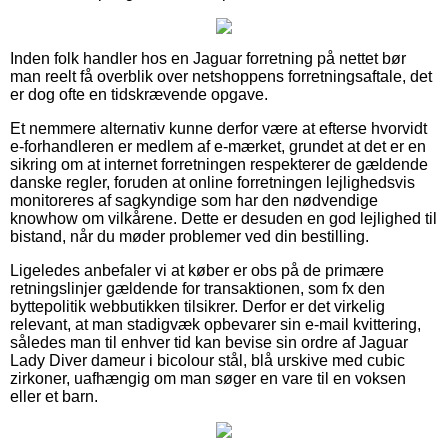
Inden folk handler hos en Jaguar forretning på nettet bør
man reelt få overblik over netshoppens forretningsaftale, det
er dog ofte en tidskrævende opgave.
Et nemmere alternativ kunne derfor være at efterse hvorvidt
e-forhandleren er medlem af e-mærket, grundet at det er en
sikring om at internet forretningen respekterer de gældende
danske regler, foruden at online forretningen lejlighedsvis
monitoreres af sagkyndige som har den nødvendige
knowhow om vilkårene. Dette er desuden en god lejlighed til
bistand, når du møder problemer ved din bestilling.
Ligeledes anbefaler vi at køber er obs på de primære
retningslinjer gældende for transaktionen, som fx den
byttepolitik webbutikken tilsikrer. Derfor er det virkelig
relevant, at man stadigvæk opbevarer sin e-mail kvittering,
således man til enhver tid kan bevise sin ordre af Jaguar
Lady Diver dameur i bicolour stål, blå urskive med cubic
zirkoner, uafhængig om man søger en vare til en voksen
eller et barn.