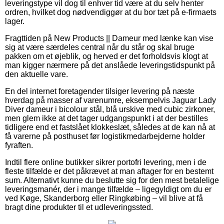
leveringstype vil dog til enhver tid være at du selv henter
ordren, hvilket dog nødvendiggør at du bor tæt på e-firmaets
lager.
Fragttiden på New Products || Dameur med lænke kan vise
sig at være særdeles central når du står og skal bruge
pakken om et øjeblik, og herved er det forholdsvis klogt at
man kigger nærmere på det anslåede leveringstidspunkt på
den aktuelle vare.
En del internet foretagender tilsiger levering på næste
hverdag på masser af varenumre, eksempelvis Jaguar Lady
Diver dameur i bicolour stål, blå urskive med cubic zirkoner,
men glem ikke at det tager udgangspunkt i at der bestilles
tidligere end et fastslået klokkeslæt, således at de kan nå at
få varerne på posthuset før logistikmedarbejderne holder
fyraften.
Indtil flere online butikker sikrer portofri levering, men i de
fleste tilfælde er det påkrævet at man aftager for en bestemt
sum. Alternativt kunne du beslutte sig for den mest betalelige
leveringsmanér, der i mange tilfælde – ligegyldigt om du er
ved Køge, Skanderborg eller Ringkøbing – vil blive at få
bragt dine produkter til et udleveringssted.