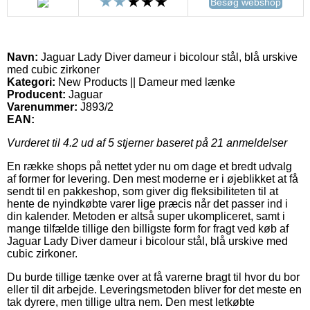
Besøg webshop
Navn:
Jaguar Lady Diver dameur i bicolour stål, blå urskive
med cubic zirkoner
Kategori:
New Products || Dameur med lænke
Producent:
Jaguar
Varenummer:
J893/2
EAN:
Vurderet til
4.2
ud af 5 stjerner baseret på
21
anmeldelser
En række shops på nettet yder nu om dage et bredt udvalg
af former for levering. Den mest moderne er i øjeblikket at få
sendt til en pakkeshop, som giver dig fleksibiliteten til at
hente de nyindkøbte varer lige præcis når det passer ind i
din kalender. Metoden er altså super ukompliceret, samt i
mange tilfælde tillige den billigste form for fragt ved køb af
Jaguar Lady Diver dameur i bicolour stål, blå urskive med
cubic zirkoner.
Du burde tillige tænke over at få varerne bragt til hvor du bor
eller til dit arbejde. Leveringsmetoden bliver for det meste en
tak dyrere, men tillige ultra nem. Den mest letkøbte