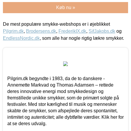
Køb nu »
De mest populære smykke-webshops er i øjeblikket
Pilgrim.dk
,
Brodersens.dk
,
FrederikIX.dk
,
SifJakobs.dk
og
EndlessNordic.dk
, som alle har nogle rigtig lækre smykker.
Pilgrim.dk begyndte i 1983, da de to danskere -
Annemette Markvad og Thomas Adamsen – rettede
deres innovative energi mod smykkedesign og
fremstillede unikke smykker, som de primært solgte på
festivaler. Med stor kærlighed til musik og mennesker
skabte de smykker, som afspejlede deres spontanitet,
intimitet og autenticitet; alle dybtfølte værdier. Klik her for
at se deres udvalg.