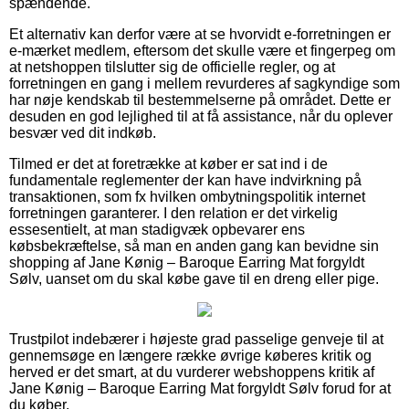
spændende.
Et alternativ kan derfor være at se hvorvidt e-forretningen er
e-mærket medlem, eftersom det skulle være et fingerpeg om
at netshoppen tilslutter sig de officielle regler, og at
forretningen en gang i mellem revurderes af sagkyndige som
har nøje kendskab til bestemmelserne på området. Dette er
desuden en god lejlighed til at få assistance, når du oplever
besvær ved dit indkøb.
Tilmed er det at foretrække at køber er sat ind i de
fundamentale reglementer der kan have indvirkning på
transaktionen, som fx hvilken ombytningspolitik internet
forretningen garanterer. I den relation er det virkelig
essesentielt, at man stadigvæk opbevarer ens
købsbekræftelse, så man en anden gang kan bevidne sin
shopping af Jane Kønig – Baroque Earring Mat forgyldt
Sølv, uanset om du skal købe gave til en dreng eller pige.
Trustpilot indebærer i højeste grad passelige genveje til at
gennemsøge en længere række øvrige køberes kritik og
herved er det smart, at du vurderer webshoppens kritik af
Jane Kønig – Baroque Earring Mat forgyldt Sølv forud for at
du køber.