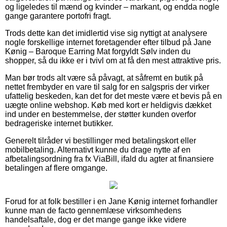
og ligeledes til mænd og kvinder – markant, og endda nogle
gange garantere portofri fragt.
Trods dette kan det imidlertid vise sig nyttigt at analysere
nogle forskellige internet foretagender efter tilbud på Jane
Kønig – Baroque Earring Mat forgyldt Sølv inden du
shopper, så du ikke er i tvivl om at få den mest attraktive pris.
Man bør trods alt være så påvagt, at såfremt en butik på
nettet frembyder en vare til salg for en salgspris der virker
ufattelig beskeden, kan det for det meste være et bevis på en
uægte online webshop. Køb med kort er heldigvis dækket
ind under en bestemmelse, der støtter kunden overfor
bedrageriske internet butikker.
Generelt tilråder vi bestillinger med betalingskort eller
mobilbetaling. Alternativt kunne du drage nytte af en
afbetalingsordning fra fx ViaBill, ifald du agter at finansiere
betalingen af flere omgange.
Forud for at folk bestiller i en Jane Kønig internet forhandler
kunne man de facto gennemlæse virksomhedens
handelsaftale, dog er det mange gange ikke videre