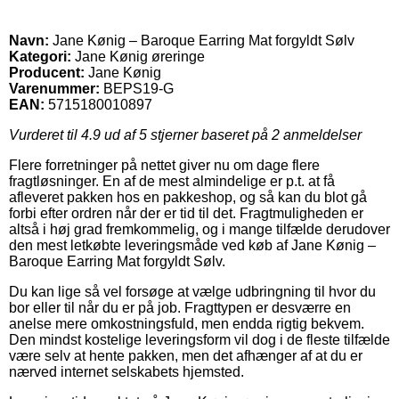
Navn:
Jane Kønig – Baroque Earring Mat forgyldt Sølv
Kategori:
Jane Kønig øreringe
Producent:
Jane Kønig
Varenummer:
BEPS19-G
EAN:
5715180010897
Vurderet til
4.9
ud af 5 stjerner baseret på
2
anmeldelser
Flere forretninger på nettet giver nu om dage flere
fragtløsninger. En af de mest almindelige er p.t. at få
afleveret pakken hos en pakkeshop, og så kan du blot gå
forbi efter ordren når der er tid til det. Fragtmuligheden er
altså i høj grad fremkommelig, og i mange tilfælde derudover
den mest letkøbte leveringsmåde ved køb af Jane Kønig –
Baroque Earring Mat forgyldt Sølv.
Du kan lige så vel forsøge at vælge udbringning til hvor du
bor eller til når du er på job. Fragttypen er desværre en
anelse mere omkostningsfuld, men endda rigtig bekvem.
Den mindst kostelige leveringsform vil dog i de fleste tilfælde
være selv at hente pakken, men det afhænger af at du er
nærved internet selskabets hjemsted.