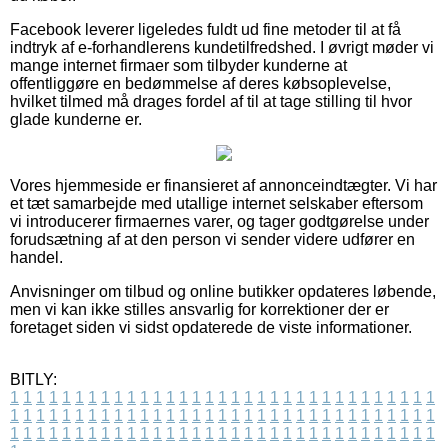
Facebook leverer ligeledes fuldt ud fine metoder til at få
indtryk af e-forhandlerens kundetilfredshed. I øvrigt møder vi
mange internet firmaer som tilbyder kunderne at
offentliggøre en bedømmelse af deres købsoplevelse,
hvilket tilmed må drages fordel af til at tage stilling til hvor
glade kunderne er.
Vores hjemmeside er finansieret af annonceindtægter. Vi har
et tæt samarbejde med utallige internet selskaber eftersom
vi introducerer firmaernes varer, og tager godtgørelse under
forudsætning af at den person vi sender videre udfører en
handel.
Anvisninger om tilbud og online butikker opdateres løbende,
men vi kan ikke stilles ansvarlig for korrektioner der er
foretaget siden vi sidst opdaterede de viste informationer.
BITLY:
1
1
1
1
1
1
1
1
1
1
1
1
1
1
1
1
1
1
1
1
1
1
1
1
1
1
1
1
1
1
1
1
1
1
1
1
1
1
1
1
1
1
1
1
1
1
1
1
1
1
1
1
1
1
1
1
1
1
1
1
1
1
1
1
1
1
1
1
1
1
1
1
1
1
1
1
1
1
1
1
1
1
1
1
1
1
1
1
1
1
1
1
1
1
1
1
1
1
1