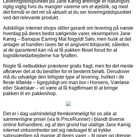
Leveringstidspunktet på Jane Kønig øreringe er naturligvis
rigtig vigtig hvis du mangler varerne om et øjeblik, og med
det formål er det ret så aktuelt at du ser leveringstidspunktet
ved det relevante produkt.
Adskillige internet shops stiller garanti om levering på næste
hverdag på deres bedst sælgende varer, eksempelvis Jane
Kønig – Baroque Earring Mat forgyldt Sølv, men husk at det
antager at handlen laves før et angivent tidspunkt, således
at de garanteret kan nå at få pakken fikset forud for at
logistikmedarbejderne har fyraften.
Nogle få netbutikker præsterer gratis fragt, men for det meste
afkræver det at du bestiller for et bestemt beløb. Derudover
må du udvælge den billigste type af levering, hvilket i de
fleste tilfælde – ligegyldigt om man bor i Horsens, Værløse
eller Skælskør – vil være at få fragtfirmaet til at bringe
pakken til en pakkeshop.
Det er i dag ualmindeligt fremkommeligt for os alle at
sammenligne priser (via fx PriceRunner) i blandt diverse
online forhandlere, og af den grund har utallige Jane Kønig
internet virksomheder set sig nødsaget til at trykke
salgsværdien på mange af deres varer – til piger og drenge,