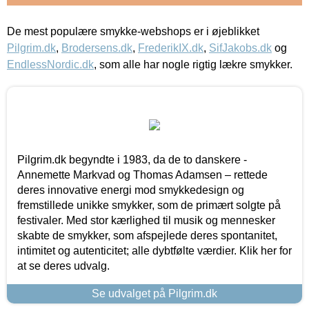
De mest populære smykke-webshops er i øjeblikket
Pilgrim.dk
,
Brodersens.dk
,
FrederikIX.dk
,
SifJakobs.dk
og
EndlessNordic.dk
, som alle har nogle rigtig lækre smykker.
Pilgrim.dk begyndte i 1983, da de to danskere -
Annemette Markvad og Thomas Adamsen – rettede
deres innovative energi mod smykkedesign og
fremstillede unikke smykker, som de primært solgte på
festivaler. Med stor kærlighed til musik og mennesker
skabte de smykker, som afspejlede deres spontanitet,
intimitet og autenticitet; alle dybtfølte værdier. Klik her for
at se deres udvalg.
Se udvalget på Pilgrim.dk