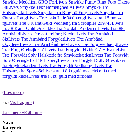
Smykke Medaljon GRO For
Livets Smykke Purity Ring Forg Tigerø
58
Livets Smykke Teknemmelighed A
Livets Smykke Tro
Halssmykke
Livets Smykke Tro Ring 50 Forg
Livets Smykke Tro
Ørestik Lang
Livets Træ 14kt Lille Vedhæng
Livets træ 15mm s-
fg
Livets Træ 8 Karat Guld Vedhæng fra Scrouples 209743
Livets
Træ 8 Karat Guld Ørestikker fra Nordahl Andersen
Livets Træ 8kt
Armbånd
Livets Træ 8kt m/Forg Kæde
Livets Træ Armbånd
8kt
Livets Træ Armbånd Forgyldt
Livets Træ Armbånd
Oxyderet
Livets Træ Armbånd Sølv
Livets Træ Forg Vedhæng
Livets
Træ Forg Ørebøjle CZ
Livets Træ Forgyldt Hvide CZ + Kæde
Livets
Træ Forgyldt Sølv Halskæde fra Smykkekæden
Livets Træ Forgyldt
Sølv Øreringe fra Frk Lisberg
Livets Træ Forgyldt Sølv Ørestikker
fra Smykkekæden
Livets Træ Forgyldt Vedhæng
Livets Træ
Halssmykke Sølv 45c
Livets træ i 8 kt guld med zirkonia med
forgyldt kæde
Livets træ i 8kt. guld med zirkonia
(Læs mere)
kr.
(Vis fragtpris)
Læs mere »
Køb nu »
Navn:
Kategori: