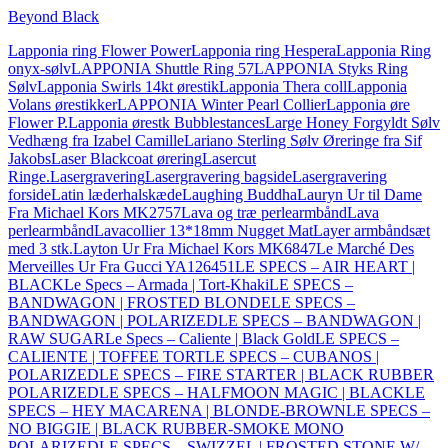
Beyond Black
Lapponia ring Flower Power
Lapponia ring Hespera
Lapponia Ring
onyx-sølv
LAPPONIA Shuttle Ring 57
LAPPONIA Styks Ring
Sølv
Lapponia Swirls 14kt ørestik
Lapponia Thera coll
Lapponia
Volans ørestikker
LAPPONIA Winter Pearl Collier
Lapponia øre
Flower P.
Lapponia ørestk Bubblestances
Large Honey Forgyldt Sølv
Vedhæng fra Izabel Camille
Lariano Sterling Sølv Øreringe fra Sif
Jakobs
Laser Blackcoat ørering
Lasercut
Ringe.
Lasergravering
Lasergravering bagside
Lasergravering
forside
Latin læderhalskæde
Laughing Buddha
Lauryn Ur til Dame
Fra Michael Kors MK2757
Lava og træ perlearmbånd
Lava
perlearmbånd
Lavacollier 13*18mm Nugget Mat
Layer armbåndsæt
med 3 stk.
Layton Ur Fra Michael Kors MK6847
Le Marché Des
Merveilles Ur Fra Gucci YA126451
LE SPECS – AIR HEART |
BLACK
Le Specs – Armada | Tort-Khaki
LE SPECS –
BANDWAGON | FROSTED BLONDE
LE SPECS –
BANDWAGON | POLARIZED
LE SPECS – BANDWAGON |
RAW SUGAR
Le Specs – Caliente | Black Gold
LE SPECS –
CALIENTE | TOFFEE TORT
LE SPECS – CUBANOS |
POLARIZED
LE SPECS – FIRE STARTER | BLACK RUBBER
POLARIZED
LE SPECS – HALFMOON MAGIC | BLACK
LE
SPECS – HEY MACARENA | BLONDE-BROWN
LE SPECS –
NO BIGGIE | BLACK RUBBER-SMOKE MONO
POLARIZED
LE SPECS – SWIZZEL | FROSTED STONE W/