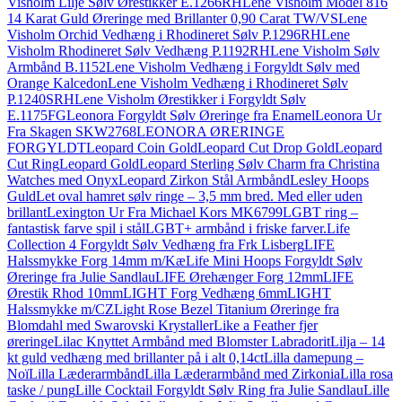
Visholm Lilje Sølv Ørestikker E.1266RH
Lene Visholm Model 816
14 Karat Guld Øreringe med Brillanter 0,90 Carat TW/VS
Lene
Visholm Orchid Vedhæng i Rhodineret Sølv P.1296RH
Lene
Visholm Rhodineret Sølv Vedhæng P.1192RH
Lene Visholm Sølv
Armbånd B.1152
Lene Visholm Vedhæng i Forgyldt Sølv med
Orange Kalcedon
Lene Visholm Vedhæng i Rhodineret Sølv
P.1240SRH
Lene Visholm Ørestikker i Forgyldt Sølv
E.1175FG
Leonora Forgyldt Sølv Øreringe fra Enamel
Leonora Ur
Fra Skagen SKW2768
LEONORA ØRERINGE
FORGYLDT
Leopard Coin Gold
Leopard Cut Drop Gold
Leopard
Cut Ring
Leopard Gold
Leopard Sterling Sølv Charm fra Christina
Watches med Onyx
Leopard Zirkon Stål Armbånd
Lesley Hoops
Guld
Let oval hamret sølv ringe – 3,5 mm bred. Med eller uden
brillant
Lexington Ur Fra Michael Kors MK6799
LGBT ring –
fantastisk farve spil i stål
LGBT+ armbånd i friske farver.
Life
Collection 4 Forgyldt Sølv Vedhæng fra Frk Lisberg
LIFE
Halssmykke Forg 14mm m/Kæ
Life Mini Hoops Forgyldt Sølv
Øreringe fra Julie Sandlau
LIFE Ørehænger Forg 12mm
LIFE
Ørestik Rhod 10mm
LIGHT Forg Vedhæng 6mm
LIGHT
Halssmykke m/CZ
Light Rose Bezel Titanium Øreringe fra
Blomdahl med Swarovski Krystaller
Like a Feather fjer
øreringe
Lilac Knyttet Armbånd med Blomster Labradorit
Lilja – 14
kt guld vedhæng med brillanter på i alt 0,14ct
Lilla damepung –
Noï
Lilla Læderarmbånd
Lilla Læderarmbånd med Zirkonia
Lilla rosa
taske / pung
Lille Cocktail Forgyldt Sølv Ring fra Julie Sandlau
Lille