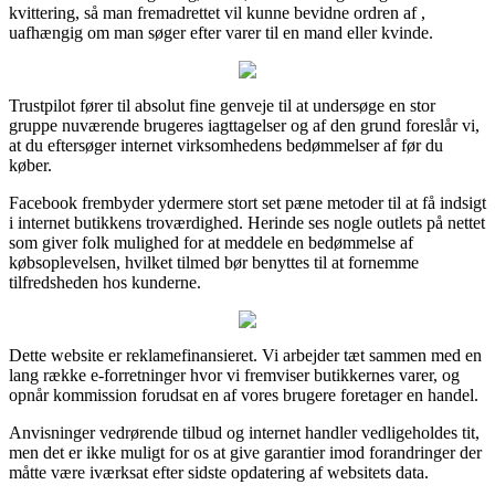
kvittering, så man fremadrettet vil kunne bevidne ordren af ,
uafhængig om man søger efter varer til en mand eller kvinde.
Trustpilot fører til absolut fine genveje til at undersøge en stor
gruppe nuværende brugeres iagttagelser og af den grund foreslår vi,
at du eftersøger internet virksomhedens bedømmelser af før du
køber.
Facebook frembyder ydermere stort set pæne metoder til at få indsigt
i internet butikkens troværdighed. Herinde ses nogle outlets på nettet
som giver folk mulighed for at meddele en bedømmelse af
købsoplevelsen, hvilket tilmed bør benyttes til at fornemme
tilfredsheden hos kunderne.
Dette website er reklamefinansieret. Vi arbejder tæt sammen med en
lang række e-forretninger hvor vi fremviser butikkernes varer, og
opnår kommission forudsat en af vores brugere foretager en handel.
Anvisninger vedrørende tilbud og internet handler vedligeholdes tit,
men det er ikke muligt for os at give garantier imod forandringer der
måtte være iværksat efter sidste opdatering af websitets data.