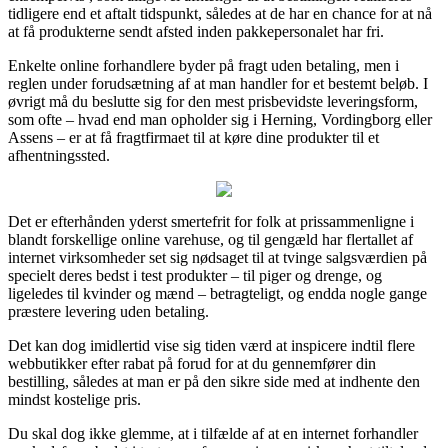
tidligere end et aftalt tidspunkt, således at de har en chance for at nå
at få produkterne sendt afsted inden pakkepersonalet har fri.
Enkelte online forhandlere byder på fragt uden betaling, men i
reglen under forudsætning af at man handler for et bestemt beløb. I
øvrigt må du beslutte sig for den mest prisbevidste leveringsform,
som ofte – hvad end man opholder sig i Herning, Vordingborg eller
Assens – er at få fragtfirmaet til at køre dine produkter til et
afhentningssted.
Det er efterhånden yderst smertefrit for folk at prissammenligne i
blandt forskellige online varehuse, og til gengæld har flertallet af
internet virksomheder set sig nødsaget til at tvinge salgsværdien på
specielt deres bedst i test produkter – til piger og drenge, og
ligeledes til kvinder og mænd – betragteligt, og endda nogle gange
præstere levering uden betaling.
Det kan dog imidlertid vise sig tiden værd at inspicere indtil flere
webbutikker efter rabat på forud for at du gennemfører din
bestilling, således at man er på den sikre side med at indhente den
mindst kostelige pris.
Du skal dog ikke glemme, at i tilfælde af at en internet forhandler