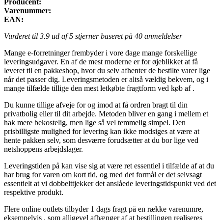
Producent:
Varenummer:
EAN:
Vurderet til
3.9
ud af 5 stjerner baseret på
40
anmeldelser
Mange e-forretninger frembyder i vore dage mange forskellige
leveringsudgaver. En af de mest moderne er for øjeblikket at få
leveret til en pakkeshop, hvor du selv afhenter de bestilte varer lige
når det passer dig. Leveringsmetoden er altså vældig bekvem, og i
mange tilfælde tillige den mest letkøbte fragtform ved køb af .
Du kunne tillige afveje for og imod at få ordren bragt til din
privatbolig eller til dit arbejde. Metoden bliver en gang i mellem et
hak mere bekostelig, men lige så vel temmelig simpel. Den
prisbilligste mulighed for levering kan ikke modsiges at være at
hente pakken selv, som desværre forudsætter at du bor lige ved
netshoppens arbejdslager.
Leveringstiden på kan vise sig at være ret essentiel i tilfælde af at du
har brug for varen om kort tid, og med det formål er det selvsagt
essentielt at vi dobbelttjekker det anslåede leveringstidspunkt ved det
respektive produkt.
Flere online outlets tilbyder 1 dags fragt på en række varenumre,
eksempelvis , som alligevel afhænger af at bestillingen realiseres