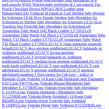
BROWN
Leanschi WM04 Watchwinder brun kunstlæder til 4
ure
Leanschi WS01 Watchwinder sort/beige til 1 ur
Leanschi Zip-
Pouch Chocolate Brown WPO4-CHOC
Leather arms
Halssmykke
LED Vækkeur til Elnet
Lee Cuff Sterling Sølv Ørering
fra Scherning LE44-S
Lee Dangle Sterling Sølv Ørestikker fra
Scherning
Lee Sterling Sølv Ørestikker fra Scherning LE31-S
Lee
Teardrop Stor Forgyldt Sølv Ørestikker fra Scherning
Leff
Amsterdam Tube Watch D42 Black Leather LT72011
Leff
Amsterdam Tube Watch S42 Black LT72102
Leff Amsterdam Tube
Watch T32 Black Leather LT74111
Leff Amsterdam Tube Watch
T42 Black Leather LT72001
LEGACY chain halskæde rosaguld-
belagt
LEGACY deco øreringe guldbelagt
LEGACY halskæde m.
vedhæng guldbelagt
LEGACY krystal øreringe
guldbelagt
LEGACY layered halskæde m. vedhæng
guldbelagt
LEGACY medium hoop øreringe guldbelagt
LEGACY
multi kæde guldbelagt
LEGACY ring guldbelagt
LEGACY ring
sølvbelagt
LEGACY øreringe guldbelagt
LEGACY øreringe
sølvbelagt
Legetøjsur I Træ
Leggins fra Cph luxe – grå
Lej et
Ringmål-1
Lene Visholm 14 Karat Guld Halskæde med Diamanter
0,02 Carat TW/VS
Lene Visholm Blomst Rhodineret Sølv
Ørestikker E.1175RH
Lene Visholm Forgyldte Sølv Ørestikker
E.1111FG
Lene Visholm Halskæde i Rhodineret Sølv
N.1235RH
Lene Visholm Hjerte Armbånd i 14 Karat Guld
B834RG
Lene Visholm Hjerte Forgyldt Sølv Armbånd
B.1260FG
Lene Visholm Hjerte Sølv Vedhæng P.1222SRH
Lene