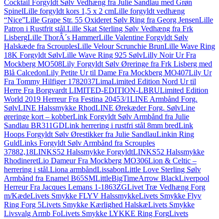
Cocktail Forgyldt Sølv Vedhæng fra Julie Sandlau med Grøn
Spinel
Lille forgyldt kors 1,5 x 2 cm
Lille forgyldt vedhæng
“Nice”
Lille Grape Str. 55 Oxideret Sølv Ring fra Georg Jensen
Lille
Patron i Rustfrit stål.
Lille Skat Sterling Sølv Vedhæng fra Frk
Lisberg
Lille ThorÂ´s Hammer
Lille Valentine Forgyldt Sølv
Halskæde fra Scrouples
Lille Velour Scrunchie Brun
Lille Wave Ring
18K Forgyldt Sølv
Lille Wave Ring 925 Sølv
Lilly Noir Ur Fra
Mockberg MO508
Lily Forgyldt Sølv Øreringe fra Frk Lisberg med
Blå Calcedon
Lily Petite Ur til Dame Fra Mockberg MO407
Lily Ur
Fra Tommy Hilfiger 1782037
Lima
Limited Edition Nord Ur til
Herre Fra Borgvardt LIMITED-EDITION-LBRU
Limited Edition
World 2019 Herreur Fra Festina 20453/1
LINE Armbånd Forg.
Sølv
LINE Halssmykke Rhod
LINE Ørekæder Forg. Sølv
Line
øreringe kort – kobber
Link Forgyldt Sølv Armbånd fra Julie
Sandlau BR311GD
Link herrering i rustfri stål 8mm bred
Link
Hoops Forgyldt Sølv Ørestikker fra Julie Sandlau
Linkin Ring
Guld
Links Forgyldt Sølv Armbånd fra Scrouples
37882,18
LINKS52 Halssmykke Forgyldt
LINKS52 Halssmykke
Rhodineret
Lio Dameur Fra Mockberg MO306
Lion & Celtic –
herrering i stål.
Liona armbånd
Lissabon
Little Love Sterling Sølv
Armbånd fra Enamel B65SM
LittleBigTimeArrow Black
Liverpool
Herreur Fra Jacques Lemans 1-1863ZG
Livet Træ Vedhæng Forg
m/Kæde
Livets Smykke FLYV Halssmykke
Livets Smykke Flyv
Ring Forg 5
Livets Smykke Kærlighed Halskæ
Livets Smykke
Livsvalg Armb Fo
Livets Smykke LYKKE Ring Forg
Livets