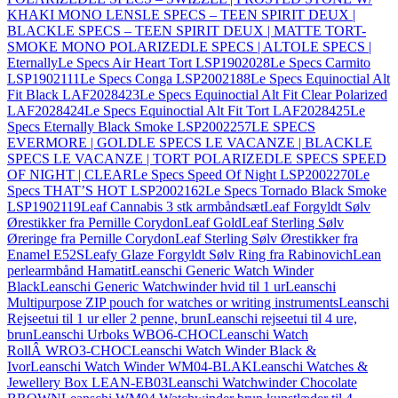
KHAKI MONO LENS
LE SPECS – TEEN SPIRIT DEUX |
BLACK
LE SPECS – TEEN SPIRIT DEUX | MATTE TORT-
SMOKE MONO POLARIZED
LE SPECS | ALTO
LE SPECS |
Eternally
Le Specs Air Heart Tort LSP1902028
Le Specs Carmito
LSP1902111
Le Specs Conga LSP2002188
Le Specs Equinoctial Alt
Fit Black LAF2028423
Le Specs Equinoctial Alt Fit Clear Polarized
LAF2028424
Le Specs Equinoctial Alt Fit Tort LAF2028425
Le
Specs Eternally Black Smoke LSP2002257
LE SPECS
EVERMORE | GOLD
LE SPECS LE VACANZE | BLACK
LE
SPECS LE VACANZE | TORT POLARIZED
LE SPECS SPEED
OF NIGHT | CLEAR
Le Specs Speed Of Night LSP2002270
Le
Specs THAT’S HOT LSP2002162
Le Specs Tornado Black Smoke
LSP1902119
Leaf Cannabis 3 stk armbåndsæt
Leaf Forgyldt Sølv
Ørestikker fra Pernille Corydon
Leaf Gold
Leaf Sterling Sølv
Øreringe fra Pernille Corydon
Leaf Sterling Sølv Ørestikker fra
Enamel E52S
Leafy Glaze Forgyldt Sølv Ring fra Rabinovich
Lean
perlearmbånd Hamatit
Leanschi Generic Watch Winder
Black
Leanschi Generic Watchwinder hvid til 1 ur
Leanschi
Multipurpose ZIP pouch for watches or writing instruments
Leanschi
Rejseetui til 1 ur eller 2 penne, brun
Leanschi rejseetui til 4 ure,
brun
Leanschi Urboks WBO6-CHOC
Leanschi Watch
RollÂ WRO3-CHOC
Leanschi Watch Winder Black &
Ivor
Leanschi Watch Winder WM04-BLAK
Leanschi Watches &
Jewellery Box LEAN-EB03
Leanschi Watchwinder Chocolate