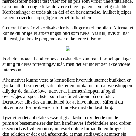
markedsfører bedst i test varer for en pris som virker uhørt tiltalende,
så kunne det i nogle tilfælde være et tegn på en snydagtig e-butik.
Kortbetalinger er trods alt en del af en bestemmelse, hvilket hjælper
køberen overfor uoprigtige internet forhandlere.
Generelt foreslår vi kortkøb eller betalinger med mobilen. Alternativt
kunne du bruge et afbetalingstilbud som f.eks. ViaBill, hvis du har
til hensigt at betale pengene over et længere tidsrum.
Forinden nogen handler hos en e-handler kan man i princippet tage
stilling til deres forretningsvilkår, men det er undertiden ikke videre
interessant.
Alternativet kunne være at kontrollere hvorvidt internet butikken er
godkendt af e-mærket, siden det er en indikation om at webshoppen
adlyder de danske love, udover at internet shoppen af og til
overvåges af specialister som forstår vilkårene på området.
Derudover tilbydes du mulighed for at blive hjulpet, såfremt du
bliver udsat for problemer i forbindelse med din bestilling.
I øvrigt er det anbefalelsesværdigt at køber er vidende om de
primære bestemmelser der kan håndhæves i forbindelse med ordren,
eksempelvis hvilken ombytningsret online forhandleren bruger. I
den relation er det også afgørende, at man stadigvæk gemmer sin