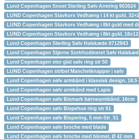
Lund Copenhagen Snoet Sterling Sølv Armring 903024
LUND Copenhagen Stavkors Vedhæng i 14 kt guld, 32
LUND Copenhagen Stavkors Vedhæng i 8kt guld med d
LUND Copenhagen Stavkors Vedhæng i 8kt guld, 18x1
Lund Copenhagen Sterling Sølv Halskæde 9712943
Lund Copenhagen Stjerne Sortrhodineret Sølv Halskæd
Lund Copenhagen stor glat sølv ring str 50
LUND Copenhagen stribet Manchetknapper i sølv
Lund Copenhagen sølv armbånd i klassisk design, 18,5
Lund Copenhagen sølv armbånd med Lapis
Lund Copenhagen sølv Bismark børnearmbånd, 16cm
Lund Copenhagen sølv Bispehue ring str 61
Lund Copenhagen sølv Bispering, 5 mm-Str_51
Lund Copenhagen sølv broche med blade
Lund Copenhagen sølv broche med blomst, Ø 42 mm