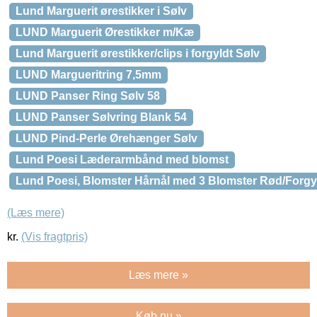
Lund Marguerit ørestikker i Sølv
LUND Marguerit Ørestikker m/Kæ
Lund Marguerit ørestikker/clips i forgyldt Sølv
LUND Margueritring 7,5mm
LUND Panser Ring Sølv 58
LUND Panser Sølvring Blank 54
LUND Pind-Perle Ørehænger Sølv
Lund Poesi Læderarmbånd med blomst
Lund Poesi, Blomster Hårnål med 3 Blomster Rød/Forgy
(Læs mere)
kr.
(Vis fragtpris)
Læs mere »
Køb nu »