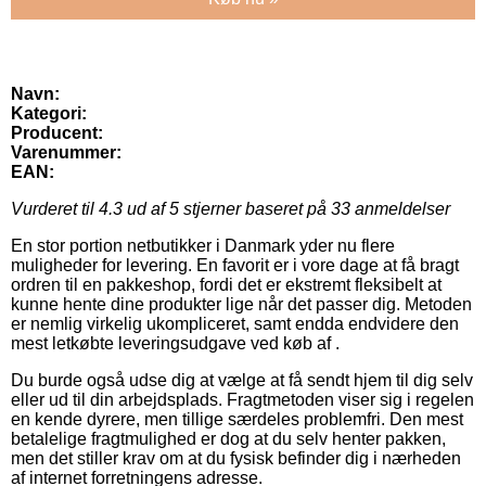
Navn:
Kategori:
Producent:
Varenummer:
EAN:
Vurderet til
4.3
ud af 5 stjerner baseret på
33
anmeldelser
En stor portion netbutikker i Danmark yder nu flere
muligheder for levering. En favorit er i vore dage at få bragt
ordren til en pakkeshop, fordi det er ekstremt fleksibelt at
kunne hente dine produkter lige når det passer dig. Metoden
er nemlig virkelig ukompliceret, samt endda endvidere den
mest letkøbte leveringsudgave ved køb af .
Du burde også udse dig at vælge at få sendt hjem til dig selv
eller ud til din arbejdsplads. Fragtmetoden viser sig i regelen
en kende dyrere, men tillige særdeles problemfri. Den mest
betalelige fragtmulighed er dog at du selv henter pakken,
men det stiller krav om at du fysisk befinder dig i nærheden
af internet forretningens adresse.