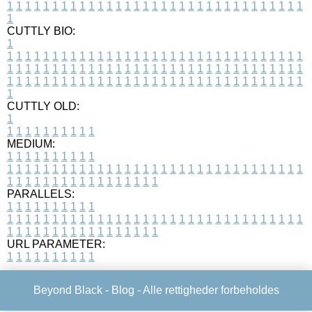
1
1
1
1
1
1
1
1
1
1
1
1
1
1
1
1
1
1
1
1
1
1
1
1
1
1
1
1
1
1
1
1
1
1
CUTTLY BIO:
1
1
1
1
1
1
1
1
1
1
1
1
1
1
1
1
1
1
1
1
1
1
1
1
1
1
1
1
1
1
1
1
1
1
1
1
1
1
1
1
1
1
1
1
1
1
1
1
1
1
1
1
1
1
1
1
1
1
1
1
1
1
1
1
1
1
1
1
1
1
1
1
1
1
1
1
1
1
1
1
1
1
1
1
1
1
1
1
1
1
1
1
1
1
1
1
1
1
1
1
1
CUTTLY OLD:
1
1
1
1
1
1
1
1
1
1
1
MEDIUM:
1
1
1
1
1
1
1
1
1
1
1
1
1
1
1
1
1
1
1
1
1
1
1
1
1
1
1
1
1
1
1
1
1
1
1
1
1
1
1
1
1
1
1
1
1
1
1
1
1
1
1
1
1
1
1
1
1
1
1
1
PARALLELS:
1
1
1
1
1
1
1
1
1
1
1
1
1
1
1
1
1
1
1
1
1
1
1
1
1
1
1
1
1
1
1
1
1
1
1
1
1
1
1
1
1
1
1
1
1
1
1
1
1
1
1
1
1
1
1
1
1
1
1
1
URL PARAMETER:
1
1
1
1
1
1
1
1
1
1
Beyond Black -
Blog
- Alle rettigheder forbeholdes