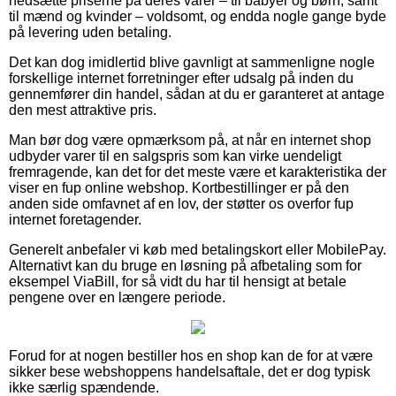
nedsætte priserne på deres varer – til babyer og børn, samt
til mænd og kvinder – voldsomt, og endda nogle gange byde
på levering uden betaling.
Det kan dog imidlertid blive gavnligt at sammenligne nogle
forskellige internet forretninger efter udsalg på inden du
gennemfører din handel, sådan at du er garanteret at antage
den mest attraktive pris.
Man bør dog være opmærksom på, at når en internet shop
udbyder varer til en salgspris som kan virke uendeligt
fremragende, kan det for det meste være et karakteristika der
viser en fup online webshop. Kortbestillinger er på den
anden side omfavnet af en lov, der støtter os overfor fup
internet foretagender.
Generelt anbefaler vi køb med betalingskort eller MobilePay.
Alternativt kan du bruge en løsning på afbetaling som for
eksempel ViaBill, for så vidt du har til hensigt at betale
pengene over en længere periode.
Forud for at nogen bestiller hos en shop kan de for at være
sikker bese webshoppens handelsaftale, det er dog typisk
ikke særlig spændende.