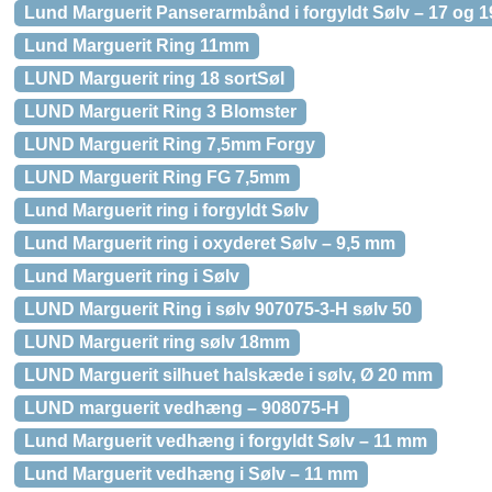
Lund Marguerit Panserarmbånd i forgyldt Sølv – 17 og 
Lund Marguerit Ring 11mm
LUND Marguerit ring 18 sortSøl
LUND Marguerit Ring 3 Blomster
LUND Marguerit Ring 7,5mm Forgy
LUND Marguerit Ring FG 7,5mm
Lund Marguerit ring i forgyldt Sølv
Lund Marguerit ring i oxyderet Sølv – 9,5 mm
Lund Marguerit ring i Sølv
LUND Marguerit Ring i sølv 907075-3-H sølv 50
LUND Marguerit ring sølv 18mm
LUND Marguerit silhuet halskæde i sølv, Ø 20 mm
LUND marguerit vedhæng – 908075-H
Lund Marguerit vedhæng i forgyldt Sølv – 11 mm
Lund Marguerit vedhæng i Sølv – 11 mm