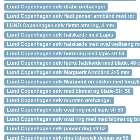
Lund Copenhagen sølv dråbe ørehænger
Lund Copenhagen sølv fladt panser armbånd med rør
LUND Copenhagen sølv flettet armring, 4 mm
Lund Copenhagen sølv halskæde med Lapis
Lund Copenhagen sølv halskæde med oval vedhæng me
Lund Copenhagen sølv herrering med lapis str 54
Lund Copenhagen sølv hjerte halskæde med blade, 48 
Lund Copenhagen sølv Marguerit Armbånd 2×5 mm
Lund Copenhagen sølv Marguerit ørestikker med forgyl
Lund Copenhagen sølv med blomst og blade-Str_50
Lund Copenhagen sølv mursten ørehænger
Lund Copenhagen sølv oval ring med lapis str 50
Lund Copenhagen sølv oval ring med med blomst og bla
Lund Copenhagen sølv panser ring str 62
Lund Copenhagen sølv ring i klassisk design str 50