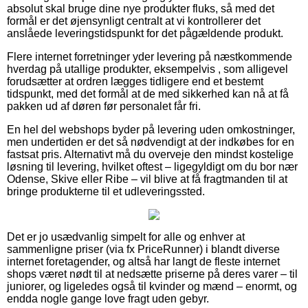
absolut skal bruge dine nye produkter fluks, så med det
formål er det øjensynligt centralt at vi kontrollerer det
anslåede leveringstidspunkt for det pågældende produkt.
Flere internet forretninger yder levering på næstkommende
hverdag på utallige produkter, eksempelvis , som alligevel
forudsætter at ordren lægges tidligere end et bestemt
tidspunkt, med det formål at de med sikkerhed kan nå at få
pakken ud af døren før personalet får fri.
En hel del webshops byder på levering uden omkostninger,
men undertiden er det så nødvendigt at der indkøbes for en
fastsat pris. Alternativt må du overveje den mindst kostelige
løsning til levering, hvilket oftest – ligegyldigt om du bor nær
Odense, Skive eller Ribe – vil blive at få fragtmanden til at
bringe produkterne til et udleveringssted.
Det er jo usædvanlig simpelt for alle og enhver at
sammenligne priser (via fx PriceRunner) i blandt diverse
internet foretagender, og altså har langt de fleste internet
shops været nødt til at nedsætte priserne på deres varer – til
juniorer, og ligeledes også til kvinder og mænd – enormt, og
endda nogle gange love fragt uden gebyr.