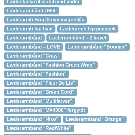
Læder taske til mobil med perler
Læder-armbånd i Flet.
Læderarmb Brun 8 mm magnetlås
Læderarmb,fvp hvid
Læderarmb.fvp peacock
Læderarmbånd
Læderarmbånd – 2 farvet
Læderarmbånd – LOVE
Læderarmbånd “Boomer”
Læderarmbånd “Craw”
Læderarmbånd “Fashion Green Wrap”
Læderarmbånd “Fashion”
Læderarmbånd “Fleur De Lis”
Læderarmbånd “Green Cord”
Læderarmbånd “Multifarver”
Læderarmbånd “MX4000” forgyldt
Læderarmbånd “Niko”
Læderarmbånd “Orange”
Læderarmbånd “Red/White”