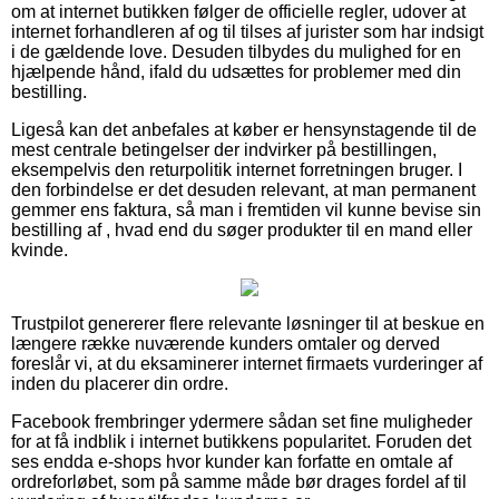
om at internet butikken følger de officielle regler, udover at
internet forhandleren af og til tilses af jurister som har indsigt
i de gældende love. Desuden tilbydes du mulighed for en
hjælpende hånd, ifald du udsættes for problemer med din
bestilling.
Ligeså kan det anbefales at køber er hensynstagende til de
mest centrale betingelser der indvirker på bestillingen,
eksempelvis den returpolitik internet forretningen bruger. I
den forbindelse er det desuden relevant, at man permanent
gemmer ens faktura, så man i fremtiden vil kunne bevise sin
bestilling af , hvad end du søger produkter til en mand eller
kvinde.
Trustpilot genererer flere relevante løsninger til at beskue en
længere række nuværende kunders omtaler og derved
foreslår vi, at du eksaminerer internet firmaets vurderinger af
inden du placerer din ordre.
Facebook frembringer ydermere sådan set fine muligheder
for at få indblik i internet butikkens popularitet. Foruden det
ses endda e-shops hvor kunder kan forfatte en omtale af
ordreforløbet, som på samme måde bør drages fordel af til