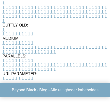
1
1
1
1
1
1
1
1
1
1
1
1
1
1
1
1
1
1
1
1
1
1
1
1
1
1
1
1
1
1
1
1
1
1
1
1
1
1
1
1
1
1
1
1
1
1
1
1
1
1
1
1
1
1
1
1
1
1
1
1
1
1
1
1
1
1
1
1
1
1
1
1
1
1
1
1
1
1
1
1
1
1
1
1
1
1
1
1
1
1
1
1
1
1
1
1
1
1
1
1
1
CUTTLY OLD:
1
1
1
1
1
1
1
1
1
1
1
MEDIUM:
1
1
1
1
1
1
1
1
1
1
1
1
1
1
1
1
1
1
1
1
1
1
1
1
1
1
1
1
1
1
1
1
1
1
1
1
1
1
1
1
1
1
1
1
1
1
1
1
1
1
1
1
1
1
1
1
1
1
1
1
PARALLELS:
1
1
1
1
1
1
1
1
1
1
1
1
1
1
1
1
1
1
1
1
1
1
1
1
1
1
1
1
1
1
1
1
1
1
1
1
1
1
1
1
1
1
1
1
1
1
1
1
1
1
1
1
1
1
1
1
1
1
1
1
URL PARAMETER:
1
1
1
1
1
1
1
1
1
1
Beyond Black -
Blog
- Alle rettigheder forbeholdes