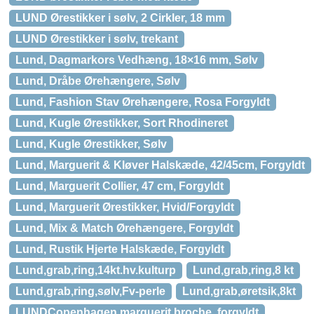
LUND Ørestikker i sølv, 2 Cirkler, 18 mm
LUND Ørestikker i sølv, trekant
Lund, Dagmarkors Vedhæng, 18×16 mm, Sølv
Lund, Dråbe Ørehængere, Sølv
Lund, Fashion Stav Ørehængere, Rosa Forgyldt
Lund, Kugle Ørestikker, Sort Rhodineret
Lund, Kugle Ørestikker, Sølv
Lund, Marguerit & Kløver Halskæde, 42/45cm, Forgyldt
Lund, Marguerit Collier, 47 cm, Forgyldt
Lund, Marguerit Ørestikker, Hvid/Forgyldt
Lund, Mix & Match Ørehængere, Forgyldt
Lund, Rustik Hjerte Halskæde, Forgyldt
Lund,grab,ring,14kt.hv.kulturp
Lund,grab,ring,8 kt
Lund,grab,ring,sølv,Fv-perle
Lund,grab,øretsik,8kt
LUNDCopenhagen marguerit broche, forgyldt