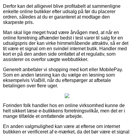
Derfor kan det alligevel blive profitabelt at sammenligne
enkelte online butikker efter udsalg på før du placerer
ordren, således at du er garanteret at modtage den
skarpeste pris.
Man skal lige meget hvad være årvågen med, at når en
online forretning afhænder bedst i test varer til salg for en
udsalgspris der kan virke himmelråbende attraktiv, så er det
tit være et signal om en svindel internet butik. Handler med
kort er på den anden side omfattet af et regulativ, som
assisterer os overfor uægte webbutikker.
Generelt anbefaler vi shopping med kort eller MobilePay.
Som en anden løsning kan du vælge en løsning som
eksempelvis ViaBill, når du efterspørger at afbetale
betalingen over flere uger.
Forinden folk handler hos en online virksomhed kunne de
helt sikkert læse e-butikkens forretningsvilkår, men det er i
mange tilfælde et omfattende arbejde.
En anden valgmulighed kan være at efterse om internet
butikken er verificeret af e-mærket, da det bør være et signal