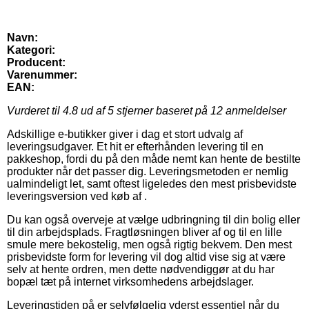
Navn:
Kategori:
Producent:
Varenummer:
EAN:
Vurderet til
4.8
ud af 5 stjerner baseret på
12
anmeldelser
Adskillige e-butikker giver i dag et stort udvalg af
leveringsudgaver. Et hit er efterhånden levering til en
pakkeshop, fordi du på den måde nemt kan hente de bestilte
produkter når det passer dig. Leveringsmetoden er nemlig
ualmindeligt let, samt oftest ligeledes den mest prisbevidste
leveringsversion ved køb af .
Du kan også overveje at vælge udbringning til din bolig eller
til din arbejdsplads. Fragtløsningen bliver af og til en lille
smule mere bekostelig, men også rigtig bekvem. Den mest
prisbevidste form for levering vil dog altid vise sig at være
selv at hente ordren, men dette nødvendiggør at du har
bopæl tæt på internet virksomhedens arbejdslager.
Leveringstiden på er selvfølgelig yderst essentiel når du