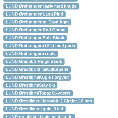
LUND Ørehænger i sølv med knude
LUND Ørehænger Lang Pind
LUND Ørehænger m. Grøn Agat
LUND Ørehænger Rød Granat
LUND Ørehænger Sølv Blank
LUND Ørehængere i 8 kt med perle
LUND Ørehængere i sølv
LUND Ørestik 3 Ringe Blank
LUND Ørestik 8kt m/Kulturperle
LUND Ørestik m/Kugle Forgyldt
LUND Ørestik m/Stav 8kt
LUND Ørestik m/Topaz Oxyderet
LUND Ørestikker i forgyldt, 2 Cirkler, 18 mm
LUND Ørestikker i guld, 3 led
LUND ørestikker i sølv med kæde