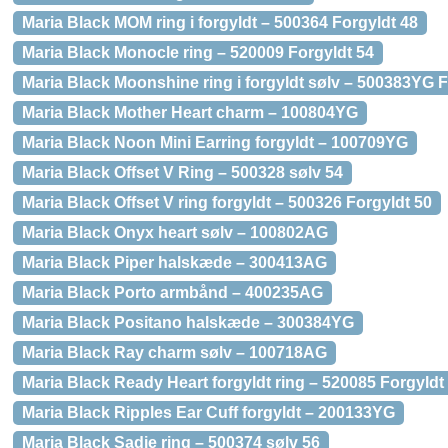
Maria Black MOM ring i forgyldt – 500364 Forgyldt 48
Maria Black Monocle ring – 520009 Forgyldt 54
Maria Black Moonshine ring i forgyldt sølv – 500383YG F
Maria Black Mother Heart charm – 100804YG
Maria Black Noon Mini Earring forgyldt – 100709YG
Maria Black Offset V Ring – 500328 sølv 54
Maria Black Offset V ring forgyldt – 500326 Forgyldt 50
Maria Black Onyx heart sølv – 100802AG
Maria Black Piper halskæde – 300413AG
Maria Black Porto armbånd – 400235AG
Maria Black Positano halskæde – 300384YG
Maria Black Ray charm sølv – 100718AG
Maria Black Ready Heart forgyldt ring – 520085 Forgyldt
Maria Black Ripples Ear Cuff forgyldt – 200133YG
Maria Black Sadie ring – 500374 sølv 56