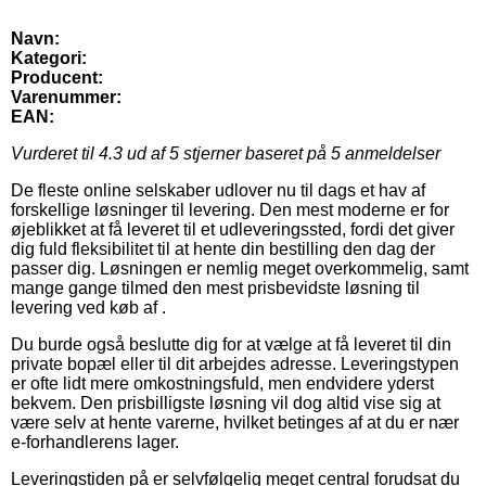
Navn:
Kategori:
Producent:
Varenummer:
EAN:
Vurderet til
4.3
ud af 5 stjerner baseret på
5
anmeldelser
De fleste online selskaber udlover nu til dags et hav af
forskellige løsninger til levering. Den mest moderne er for
øjeblikket at få leveret til et udleveringssted, fordi det giver
dig fuld fleksibilitet til at hente din bestilling den dag der
passer dig. Løsningen er nemlig meget overkommelig, samt
mange gange tilmed den mest prisbevidste løsning til
levering ved køb af .
Du burde også beslutte dig for at vælge at få leveret til din
private bopæl eller til dit arbejdes adresse. Leveringstypen
er ofte lidt mere omkostningsfuld, men endvidere yderst
bekvem. Den prisbilligste løsning vil dog altid vise sig at
være selv at hente varerne, hvilket betinges af at du er nær
e-forhandlerens lager.
Leveringstiden på er selvfølgelig meget central forudsat du