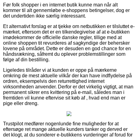
Før folk shopper i en internet butik kunne man når alt
kommer til alt gennemløbe e-shoppens betingelser, dog er
det undertiden ikke særlig interessant.
Et alternativt forslag er at tjekke om netbutikken er tilsluttet e-
mærket, eftersom det er en tilkendegivelse af at e-butikken
imødekommer de officielle danske regler, tillige med at
online shoppen tit revurderes af sagkyndige der behersker
lovene på området. Dette er desuden en god chance for en
håndsrækning, såfremt du oplever problemstillinger som
følge af din bestilling.
Ligeledes tilråder vi at kunden er oppe på mærkerne
omkring de mest aktuelle vilkår der kan have indflydelse på
ordren, eksempelvis den returrettighed internet
virksomheden anvender. Derfor er det virkelig vigtigt, at man
permanent sikrer ens kvittering på e-mail, således man i
fremtiden vil kunne eftervise sit køb af , hvad end man er
pige eller dreng.
Trustpilot medfører nogenlunde fine muligheder for at
eftersøge ret mange aktuelle kunders tanker og derved er
det klogt, at du sonderer e-butikkens vurderinger af forud for