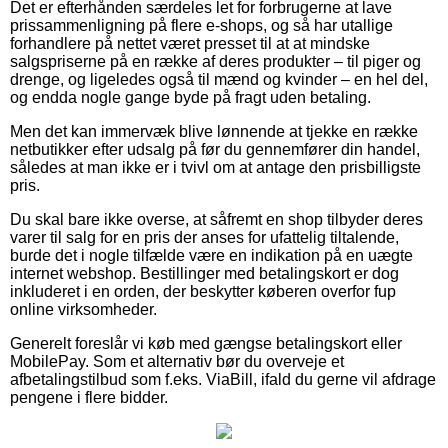
Det er efterhånden særdeles let for forbrugerne at lave
prissammenligning på flere e-shops, og så har utallige
forhandlere på nettet været presset til at at mindske
salgspriserne på en række af deres produkter – til piger og
drenge, og ligeledes også til mænd og kvinder – en hel del,
og endda nogle gange byde på fragt uden betaling.
Men det kan immervæk blive lønnende at tjekke en række
netbutikker efter udsalg på før du gennemfører din handel,
således at man ikke er i tvivl om at antage den prisbilligste
pris.
Du skal bare ikke overse, at såfremt en shop tilbyder deres
varer til salg for en pris der anses for ufattelig tiltalende,
burde det i nogle tilfælde være en indikation på en uægte
internet webshop. Bestillinger med betalingskort er dog
inkluderet i en orden, der beskytter køberen overfor fup
online virksomheder.
Generelt foreslår vi køb med gængse betalingskort eller
MobilePay. Som et alternativ bør du overveje et
afbetalingstilbud som f.eks. ViaBill, ifald du gerne vil afdrage
pengene i flere bidder.