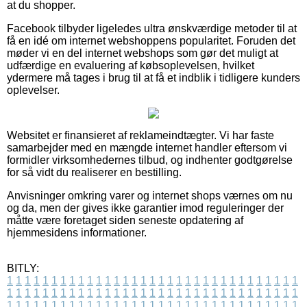
at du shopper.
Facebook tilbyder ligeledes ultra ønskværdige metoder til at
få en idé om internet webshoppens popularitet. Foruden det
møder vi en del internet webshops som gør det muligt at
udfærdige en evaluering af købsoplevelsen, hvilket
ydermere må tages i brug til at få et indblik i tidligere kunders
oplevelser.
Websitet er finansieret af reklameindtægter. Vi har faste
samarbejder med en mængde internet handler eftersom vi
formidler virksomhedernes tilbud, og indhenter godtgørelse
for så vidt du realiserer en bestilling.
Anvisninger omkring varer og internet shops værnes om nu
og da, men der gives ikke garantier imod reguleringer der
måtte være foretaget siden seneste opdatering af
hjemmesidens informationer.
BITLY:
1
1
1
1
1
1
1
1
1
1
1
1
1
1
1
1
1
1
1
1
1
1
1
1
1
1
1
1
1
1
1
1
1
1
1
1
1
1
1
1
1
1
1
1
1
1
1
1
1
1
1
1
1
1
1
1
1
1
1
1
1
1
1
1
1
1
1
1
1
1
1
1
1
1
1
1
1
1
1
1
1
1
1
1
1
1
1
1
1
1
1
1
1
1
1
1
1
1
1