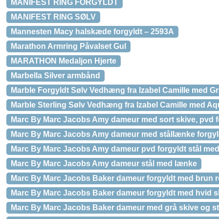
MANIFEST RING FORGYLDT
MANIFEST RING SØLV
Mannesten Macy halskæde forgyldt – 2593A
Marathon Armring Påvalset Gul
MARATHON Medaljon Hjerte
Marbella Silver armbånd
Marble Forgyldt Sølv Vedhæng fra Izabel Camille med Gr
Marble Sterling Sølv Vedhæng fra Izabel Camille med Aq
Marc By Marc Jacobs Amy dameur med sort skive, pvd f
Marc By Marc Jacobs Amy dameur med stållænke forgyld
Marc By Marc Jacobs Amy dameur pvd forgyldt stål me
Marc By Marc Jacobs Amy dameur stål med lænke
Marc By Marc Jacobs Baker dameur forgyldt med brun re
Marc By Marc Jacobs Baker dameur forgyldt med hvid s
Marc By Marc Jacobs Baker dameur med grå skive og st