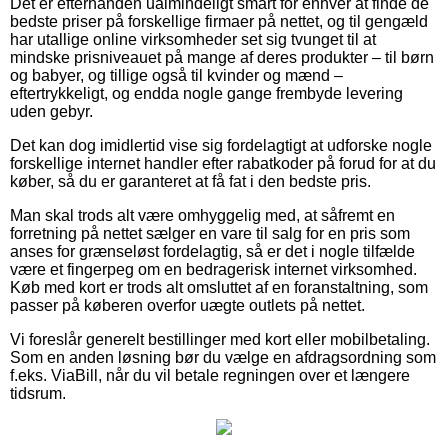
Det er efterhånden ualmindeligt smart for enhver at finde de
bedste priser på forskellige firmaer på nettet, og til gengæld
har utallige online virksomheder set sig tvunget til at
mindske prisniveauet på mange af deres produkter – til børn
og babyer, og tillige også til kvinder og mænd –
eftertrykkeligt, og endda nogle gange frembyde levering
uden gebyr.
Det kan dog imidlertid vise sig fordelagtigt at udforske nogle
forskellige internet handler efter rabatkoder på forud for at du
køber, så du er garanteret at få fat i den bedste pris.
Man skal trods alt være omhyggelig med, at såfremt en
forretning på nettet sælger en vare til salg for en pris som
anses for grænseløst fordelagtig, så er det i nogle tilfælde
være et fingerpeg om en bedragerisk internet virksomhed.
Køb med kort er trods alt omsluttet af en foranstaltning, som
passer på køberen overfor uægte outlets på nettet.
Vi foreslår generelt bestillinger med kort eller mobilbetaling.
Som en anden løsning bør du vælge en afdragsordning som
f.eks. ViaBill, når du vil betale regningen over et længere
tidsrum.