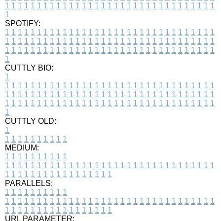
1
1
1
1
1
1
1
1
1
1
1
1
1
1
1
1
1
1
1
1
1
1
1
1
1
1
1
1
1
1
1
1
1
1
SPOTIFY:
1
1
1
1
1
1
1
1
1
1
1
1
1
1
1
1
1
1
1
1
1
1
1
1
1
1
1
1
1
1
1
1
1
1
1
1
1
1
1
1
1
1
1
1
1
1
1
1
1
1
1
1
1
1
1
1
1
1
1
1
1
1
1
1
1
1
1
1
1
1
1
1
1
1
1
1
1
1
1
1
1
1
1
1
1
1
1
1
1
1
1
1
1
1
1
1
1
1
1
1
CUTTLY BIO:
1
1
1
1
1
1
1
1
1
1
1
1
1
1
1
1
1
1
1
1
1
1
1
1
1
1
1
1
1
1
1
1
1
1
1
1
1
1
1
1
1
1
1
1
1
1
1
1
1
1
1
1
1
1
1
1
1
1
1
1
1
1
1
1
1
1
1
1
1
1
1
1
1
1
1
1
1
1
1
1
1
1
1
1
1
1
1
1
1
1
1
1
1
1
1
1
1
1
1
1
1
CUTTLY OLD:
1
1
1
1
1
1
1
1
1
1
1
MEDIUM:
1
1
1
1
1
1
1
1
1
1
1
1
1
1
1
1
1
1
1
1
1
1
1
1
1
1
1
1
1
1
1
1
1
1
1
1
1
1
1
1
1
1
1
1
1
1
1
1
1
1
1
1
1
1
1
1
1
1
1
1
PARALLELS:
1
1
1
1
1
1
1
1
1
1
1
1
1
1
1
1
1
1
1
1
1
1
1
1
1
1
1
1
1
1
1
1
1
1
1
1
1
1
1
1
1
1
1
1
1
1
1
1
1
1
1
1
1
1
1
1
1
1
1
1
URL PARAMETER: