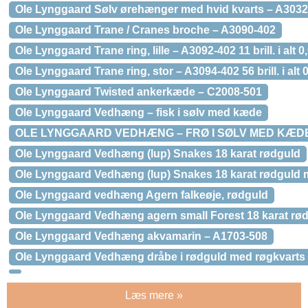
Ole Lynggaard Sølv ørehænger med hvid kvarts – A3032
Ole Lynggaard Trane / Cranes broche – A3090-402
Ole Lynggaard Trane ring, lille – A3092-402 11 brill. i alt 0
Ole Lynggaard Trane ring, stor – A3094-402 56 brill. i alt 0
Ole Lynggaard Twisted ankerkæde – C2008-501
Ole Lynggaard Vedhæng – fisk i sølv med kæde
OLE LYNGGAARD VEDHÆNG – FRØ I SØLV MED KÆD
Ole Lynggaard Vedhæng (lup) Snakes 18 karat rødguld
Ole Lynggaard Vedhæng (lup) Snakes 18 karat rødguld med 
Ole Lynggaard vedhæng Agern falkeøje, rødguld
Ole Lynggaard Vedhæng agern small Forest 18 karat rød- 
Ole Lynggaard Vedhæng akvamarin – A1703-508
Ole Lynggaard Vedhæng dråbe i rødguld med røgkvarts
Læs mere »