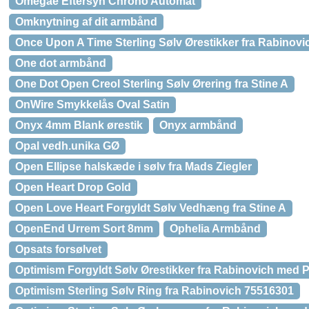
Omegae Eftersyn Chrono Automat
Omknytning af dit armbånd
Once Upon A Time Sterling Sølv Ørestikker fra Rabino
One dot armbånd
One Dot Open Creol Sterling Sølv Ørering fra Stine A
OnWire Smykkelås Oval Satin
Onyx 4mm Blank ørestik
Onyx armbånd
Opal vedh.unika GØ
Open Ellipse halskæde i sølv fra Mads Ziegler
Open Heart Drop Gold
Open Love Heart Forgyldt Sølv Vedhæng fra Stine A
OpenEnd Urrem Sort 8mm
Ophelia Armbånd
Opsats forsølvet
Optimism Forgyldt Sølv Ørestikker fra Rabinovich med 
Optimism Sterling Sølv Ring fra Rabinovich 75516301