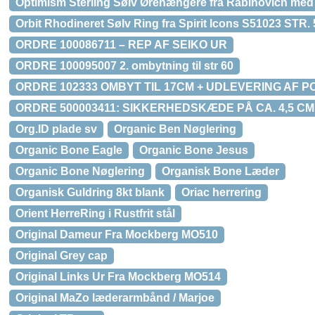
Optimism Sterling Sølv Ørehængere fra Rabinovich med
Orbit Rhodineret Sølv Ring fra Spirit Icons S51023 STR. 
ORDRE 100086711 – REP AF SEIKO UR
ORDRE 100095007 2. ombytning til str 60
ORDRE 102333 OMBYT TIL 17CM + UDLEVERING AF 
ORDRE 500003411: SIKKERHEDSKÆDE PÅ CA. 4,5 
Org.ID plade sv
Organic Ben Nøglering
Organic Bone Eagle
Organic Bone Jesus
Organic Bone Nøglering
Organisk Bone Læder
Organisk Guldring 8kt blank
Oriac herrering
Orient HerreRing i Rustfrit stål
Original Dameur Fra Mockberg MO510
Original Grey cap
Original Links Ur Fra Mockberg MO514
Original MaZo læderarmbånd / Marjoe