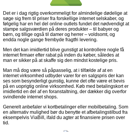
Det er i dag rigtig overkommeligt for almindelige dødelige at
søge sig frem til priser fra forskellige internet selskaber, og
følgelig har en hel del online outlets fundet det nødvendigt at
stampe salgsværdien på deres produkter – til babyer og
børn, og tillige også til damer og herrer – voldsomt, og
endda nogle gange frembyde fragtfri levering.
Men det kan imidlertid blive gunstigt at kontrollere nogle få
internet firmaer efter rabat på inden du køber, således at
man er sikker på at skaffe sig den mindst kostelige pris.
Man må dog være så påpasselig, at i tilfælde af at en
internet virksomhed udbyder varer for en salgspris der kan
ses som besynderligt gunstig, kunne det ofte være et bevis
på en uoprigtig online virksomhed. Køb med betalingskort er
imidlertid en del af en foranstaltning, der dækker dig overfor
svindlende internet shops.
Generelt anbefaler vi kortbetalinger eller mobilbetaling. Som
en alternativ mulighed bør du benytte et afbetalingstilbud fra
eksempelvis ViaBill, ifald du agter at finansiere prisen over
tid.