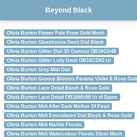
Beyond Black
Olivia Burton Flower Pale Rose Gold Mesh
Olivia Burton Glasshouse Demi Dial Black
Olivia Burton Glitter Dial 3D Dameur OB16GD48
Olivia Burton Glitter Lolly Demi OB16CD03 Ur
Olivia Burton Grey Midi Dial
Olivia Burton Groovy Blooms Parama Violet & Rose Gol
Olivia Burton Lace Detail Blush & Rose Gold
Olivia Burton Lace Detail OB16MV98 Ur til Dame
Olivia Burton Midi After Dark Mother Of Pearl
Olivia Burton Midi Emroidered Dial Blush & Rose Gold
Olivia Burton Midi Marble Florals
Olivia Burton Midi Watercolour Florals Silver Mesh