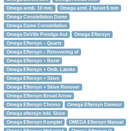
Omega armb. 10 mm.
Omega arml. 2 farvet 6 mm
Omega Constellation Dame
Omega Dame Constellation
Omega DeVille Prestige Aut
Omega Eftersyn
Omega Eftersyn – Quartz
Omega Eftersyn – Renovering af
Omega Eftersyn + Bezel
Omega Eftersyn + Omb. Lænke
Omega Eftersyn + Skive
Omega Eftersyn + Skive Renover
Omega Eftersyn Broad Arrow
Omega Eftersyn Chrono
Omega Eftersyn Dameur
Omega eftersyn inkl. Skive
Omega Eftersyn Komplet
OMEGA Eftersyn Manual
Omega Eftersyn Mekanisk
Omega Eftersyn Q