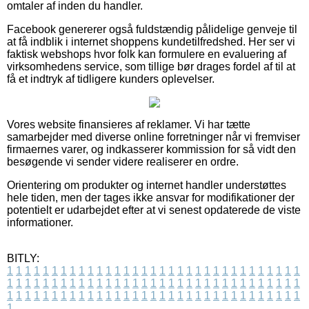
omtaler af inden du handler.
Facebook genererer også fuldstændig pålidelige genveje til
at få indblik i internet shoppens kundetilfredshed. Her ser vi
faktisk webshops hvor folk kan formulere en evaluering af
virksomhedens service, som tillige bør drages fordel af til at
få et indtryk af tidligere kunders oplevelser.
Vores website finansieres af reklamer. Vi har tætte
samarbejder med diverse online forretninger når vi fremviser
firmaernes varer, og indkasserer kommission for så vidt den
besøgende vi sender videre realiserer en ordre.
Orientering om produkter og internet handler understøttes
hele tiden, men der tages ikke ansvar for modifikationer der
potentielt er udarbejdet efter at vi senest opdaterede de viste
informationer.
BITLY:
1
1
1
1
1
1
1
1
1
1
1
1
1
1
1
1
1
1
1
1
1
1
1
1
1
1
1
1
1
1
1
1
1
1
1
1
1
1
1
1
1
1
1
1
1
1
1
1
1
1
1
1
1
1
1
1
1
1
1
1
1
1
1
1
1
1
1
1
1
1
1
1
1
1
1
1
1
1
1
1
1
1
1
1
1
1
1
1
1
1
1
1
1
1
1
1
1
1
1
1