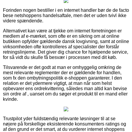
Forinden nogen bestiller i en internet handler bør de de facto
bese netshoppens handelsaftale, men det er uden tvivl ikke
videre spændende.
Alternativet kan være at tjekke om internet forretningen er
medlem af e-mærket, som ofte er en sikring om at online
butikken opfylder gældende dansk lovgivning, samt at online
virksomheden ofte kontrolleres af specialister der forstår
retningslinjerne. Det giver dig chance for hjælpende service,
for så vidt du skulle få besvær i processen med dit køb.
Tilsvarende er det godt at man er omhyggelig omkring de
mest relevante reglementer der er gældende for handlen,
som fx den ombytningspolitik e-shoppen garanterer. I den
relation er det ydermere vigtigt, at man når som helst
opbevarer ens ordrekvittering, således man altid kan bevise
sin ordre af , uanset om du søger et produkt til en mand eller
kvinde.
Trustpilot yder fuldstændig relevante løsninger til at se
nøjere på forskellige eksisterende konsumenters ratings og
af den grund er det smart, at du vurderer internet shoppens