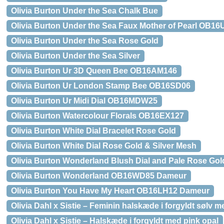
Olivia Burton Under the Sea Chalk Bue
Olivia Burton Under the Sea Faux Mother of Pearl OB16
Olivia Burton Under the Sea Rose Gold
Olivia Burton Under the Sea Silver
Olivia Burton Ur 3D Queen Bee OB16AM146
Olivia Burton Ur London Stamp Bee OB16SD06
Olivia Burton Ur Midi Dial OB16MDW25
Olivia Burton Watercolour Florals OB16EX127
Olivia Burton White Dial Bracelet Rose Gold
Olivia Burton White Dial Rose Gold & Silver Mesh
Olivia Burton Wonderland Blush Dial and Pale Rose Go
Olivia Burton Wonderland OB16WD85 Dameur
Olivia Burton You Have My Heart OB16LH12 Dameur
Olivia Dahl x Sistie – Feminin halskæde i forgyldt sølv m
Olivia Dahl x Sistie – Halskæde i forgyldt med pink opal