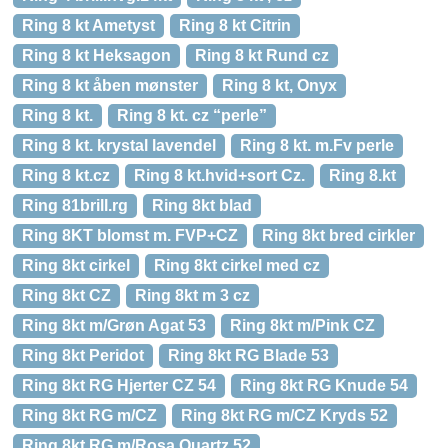
Ring 8 kt Ametyst
Ring 8 kt Citrin
Ring 8 kt Heksagon
Ring 8 kt Rund cz
Ring 8 kt åben mønster
Ring 8 kt, Onyx
Ring 8 kt.
Ring 8 kt. cz “perle”
Ring 8 kt. krystal lavendel
Ring 8 kt. m.Fv perle
Ring 8 kt.cz
Ring 8 kt.hvid+sort Cz.
Ring 8.kt
Ring 81brill.rg
Ring 8kt blad
Ring 8KT blomst m. FVP+CZ
Ring 8kt bred cirkler
Ring 8kt cirkel
Ring 8kt cirkel med cz
Ring 8kt CZ
Ring 8kt m 3 cz
Ring 8kt m/Grøn Agat 53
Ring 8kt m/Pink CZ
Ring 8kt Peridot
Ring 8kt RG Blade 53
Ring 8kt RG Hjerter CZ 54
Ring 8kt RG Knude 54
Ring 8kt RG m/CZ
Ring 8kt RG m/CZ Kryds 52
Ring 8kt RG m/Rosa Quartz 52