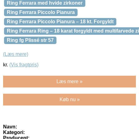
Ring Ferrara med hvide zirkoner
Ring Ferrara Piccolo Pianura
Ring Ferrara Piccolo Pianura – 18 kt. Forgyldt
Ring Ferrara Ring – 18 karat forgyldt med multifarvede z
Ring fg Plissé str 57
(Læs mere)
kr.
(Vis fragtpris)
Læs mere »
Køb nu »
Navn:
Kategori:
Producent: