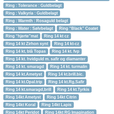
Ring : Tolerance : Guldbelagt
Ring : Valkyria : Guldbelagt
Ring : Warmth : Rosaguld belagt
Ring : Water : Sølvbelagt
Ring “Black” Coatet
Ring “hjerte”mat
Ring 14 kt cz
Ring 14 kt Zirhon synt
Ring 14 kt-cz
Ring 14 kt, blå Topas
Ring 14 kt. fvp
Ring 14 kt. hvidguld m. safir og diamanter
Ring 14 kt. smaragd
Ring 14 kt. turmalin
Ring 14 kt.Ametyst
Ring 14 kt.brill.bic.
Ring 14 kt.Opal.trip
Ring 14 kt.Rg,Safir
Ring 14 kt.smaragd,brill
Ring 14 kt.Tyrkis
Ring 14kt Ametyst
Ring 14kt Citrin
Ring 14kt Koral
Ring 14kt Lapis
Ring 14kt Peridot
Ring 14kt RG Imagination