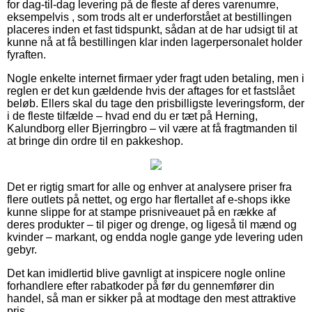
for dag-til-dag levering på de fleste af deres varenumre,
eksempelvis , som trods alt er underforstået at bestillingen
placeres inden et fast tidspunkt, sådan at de har udsigt til at
kunne nå at få bestillingen klar inden lagerpersonalet holder
fyraften.
Nogle enkelte internet firmaer yder fragt uden betaling, men i
reglen er det kun gældende hvis der aftages for et fastslået
beløb. Ellers skal du tage den prisbilligste leveringsform, der
i de fleste tilfælde – hvad end du er tæt på Herning,
Kalundborg eller Bjerringbro – vil være at få fragtmanden til
at bringe din ordre til en pakkeshop.
Det er rigtig smart for alle og enhver at analysere priser fra
flere outlets på nettet, og ergo har flertallet af e-shops ikke
kunne slippe for at stampe prisniveauet på en række af
deres produkter – til piger og drenge, og ligeså til mænd og
kvinder – markant, og endda nogle gange yde levering uden
gebyr.
Det kan imidlertid blive gavnligt at inspicere nogle online
forhandlere efter rabatkoder på før du gennemfører din
handel, så man er sikker på at modtage den mest attraktive
pris.