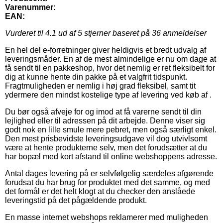
Varenummer:
EAN:
Vurderet til
4.1
ud af 5 stjerner baseret på
36
anmeldelser
En hel del e-forretninger giver heldigvis et bredt udvalg af
leveringsmåder. En af de mest almindelige er nu om dage at
få sendt til en pakkeshop, hvor det nemlig er ret fleksibelt for
dig at kunne hente din pakke på et valgfrit tidspunkt.
Fragtmuligheden er nemlig i høj grad fleksibel, samt tit
ydermere den mindst kostelige type af levering ved køb af .
Du bør også afveje for og imod at få varerne sendt til din
lejlighed eller til adressen på dit arbejde. Denne viser sig
godt nok en lille smule mere pebret, men også særligt enkel.
Den mest prisbevidste leveringsudgave vil dog utvivlsomt
være at hente produkterne selv, men det forudsætter at du
har bopæl med kort afstand til online webshoppens adresse.
Antal dages levering på er selvfølgelig særdeles afgørende
forudsat du har brug for produktet med det samme, og med
det formål er det helt klogt at du checker den anslåede
leveringstid på det pågældende produkt.
En masse internet webshops reklamerer med muligheden