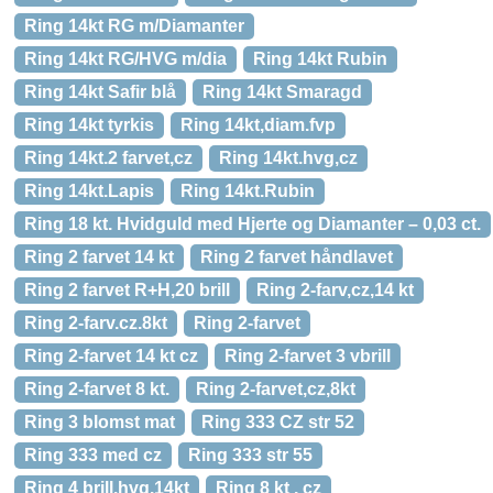
Ring 14kt RG m/Diamanter
Ring 14kt RG/HVG m/dia
Ring 14kt Rubin
Ring 14kt Safir blå
Ring 14kt Smaragd
Ring 14kt tyrkis
Ring 14kt,diam.fvp
Ring 14kt.2 farvet,cz
Ring 14kt.hvg,cz
Ring 14kt.Lapis
Ring 14kt.Rubin
Ring 18 kt. Hvidguld med Hjerte og Diamanter – 0,03 ct.
Ring 2 farvet 14 kt
Ring 2 farvet håndlavet
Ring 2 farvet R+H,20 brill
Ring 2-farv,cz,14 kt
Ring 2-farv.cz.8kt
Ring 2-farvet
Ring 2-farvet 14 kt cz
Ring 2-farvet 3 vbrill
Ring 2-farvet 8 kt.
Ring 2-farvet,cz,8kt
Ring 3 blomst mat
Ring 333 CZ str 52
Ring 333 med cz
Ring 333 str 55
Ring 4 brill.hvg.14kt
Ring 8 kt , cz