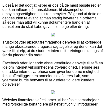
Ligeså er det godt at køber er obs på de mest basale regler
der kan influere på transaktionen, til eksempel den
ombytningsrettighed butikken benytter. På grund af dette er
det desuden relevant, at man stadig bevarer sin ordremail,
således man altid vil kunne dokumentere handlen af ,
uanset om du skal købe gave til en pige eller dreng.
Trustpilot yder absolut fremragende genveje til at kortlægge
mange eksisterende brugeres iagttagelser og derfor kan det
være til hjælp, at du studerer internet forretningens ratings af
før du placerer din ordre.
Facebook yder lignende visse værdifulde genveje til at få en
idé om internet virksomhedens troværdighed. Herinde ses
en række internet varehuse som giver kunderne mulighed
for at offentliggøre en anmeldelse af deres køb, som
ydermere burde benyttes til at vurdere tidligere kunders
oplevelser.
Websitet finansieres af reklamer. Vi har faste samarbejder
med forskellige forhandlere på nettet hvori vi introducerer