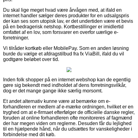
Du skal lige meget hvad være årvågen med, at ifald en
internet handler sælger deres produkter for en udsalgspris
der kan ses som utopisk lav, er det undertiden være et bevis
på en bedragerisk netshop. Kortbestillinger er imidlertid
omfattet af en lov, som forsvarer en overfor uærlige e-
forretninger.
Vi tilråder kortkøb eller MobilePay. Som en anden løsning
burde du vælge et afdragstilbud fra fx ViaBill, ifald du vil
godtgøre beløbet over tid.
Inden folk shopper på en internet webshop kan de egentlig
gøre sig bekendt med indholdet af dens forretningsvilkår,
dog er det mange gange ikke særlig morsomt.
Et andet alternativ kunne være at bemærke om e-
forhandleren er medlem af e-mærke ordningen, hvilket er en
tryghed om at e-firmaet efterfølger de officielle danske regler,
foruden at online forhandleren ofte monitoreres af fagmænd
der har megen viden om reglerne. Desuden får du lejlighed
til en hjælpende hånd, når du udsættes for vanskeligheder i
forbindelse med dit køb.