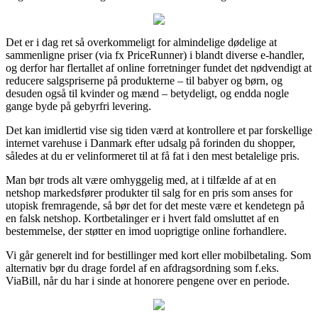
Det er i dag ret så overkommeligt for almindelige dødelige at
sammenligne priser (via fx PriceRunner) i blandt diverse e-handler,
og derfor har flertallet af online forretninger fundet det nødvendigt at
reducere salgspriserne på produkterne – til babyer og børn, og
desuden også til kvinder og mænd – betydeligt, og endda nogle
gange byde på gebyrfri levering.
Det kan imidlertid vise sig tiden værd at kontrollere et par forskellige
internet varehuse i Danmark efter udsalg på forinden du shopper,
således at du er velinformeret til at få fat i den mest betalelige pris.
Man bør trods alt være omhyggelig med, at i tilfælde af at en
netshop markedsfører produkter til salg for en pris som anses for
utopisk fremragende, så bør det for det meste være et kendetegn på
en falsk netshop. Kortbetalinger er i hvert fald omsluttet af en
bestemmelse, der støtter en imod uoprigtige online forhandlere.
Vi går generelt ind for bestillinger med kort eller mobilbetaling. Som
alternativ bør du drage fordel af en afdragsordning som f.eks.
ViaBill, når du har i sinde at honorere pengene over en periode.