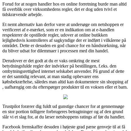
Forud for at nogen handler hos en online forretning burde man altid
få overblik over virksomhedens regler, det er dog uden tvivl et
tidskrævende arbejde.
Et nemt alternativ kan derfor være at undersøge om netshoppen er
verificeret af e-mærket, som er en indikation om at e-handlen
respekterer de opstillede regler, udover at online butikken
lejlighedsvis kontrolleres af sagkyndige der er indført i vilkårene på
området. Dette er desuden en god chance for en håndsrækning, når
du bliver udsat for dilemmaer i processen med din handel.
Derudover er det godt at du er vaks omkring de mest
betydningsfulde regler der indvirker på bestillingen, f.eks. den
ombytningsrettighed internet selskabet anvender. På grund af dette
er det samtidig relevant, at man stadig opbevarer ens
købsbekræftelse, således man altid kan dokumentere sin shopping af
, uafhængig om du efterspørger produkter til en voksen eller et barn.
Trustpilot forærer dig fuldt ud gunstige chancer for at gennemsøge
en stor portion tidligere forbrugeres betragtninger og af den grund
slår vi et slag for, at du læser netshoppens ratings af før du handler.
Facebook fremskaffer desuden i højeste grad pæne genveje til at få