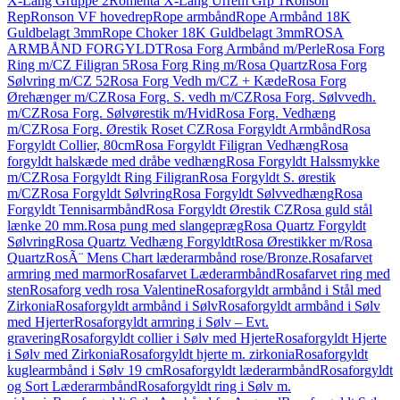
X-Lang Gruppe 2
Romenta X-Lang Urrem Grp 1
Ronson
Rep
Ronson VF hovedrep
Rope armbånd
Rope Armbånd 18K
Guldbelagt 3mm
Rope Choker 18K Guldbelagt 3mm
ROSA
ARMBÅND FORGYLDT
Rosa Forg Armbånd m/Perle
Rosa Forg
Ring m/CZ Filigran 5
Rosa Forg Ring m/Rosa Quartz
Rosa Forg
Sølvring m/CZ 52
Rosa Forg Vedh m/CZ + Kæde
Rosa Forg
Ørehænger m/CZ
Rosa Forg. S. vedh m/CZ
Rosa Forg. Sølvvedh.
m/CZ
Rosa Forg. Sølvørestik m/Hvid
Rosa Forg. Vedhæng
m/CZ
Rosa Forg. Ørestik Roset CZ
Rosa Forgyldt Armbånd
Rosa
Forgyldt Collier, 80cm
Rosa Forgyldt Filigran Vedhæng
Rosa
forgyldt halskæde med dråbe vedhæng
Rosa Forgyldt Halssmykke
m/CZ
Rosa Forgyldt Ring Filigran
Rosa Forgyldt S. ørestik
m/CZ
Rosa Forgyldt Sølvring
Rosa Forgyldt Sølvvedhæng
Rosa
Forgyldt Tennisarmbånd
Rosa Forgyldt Ørestik CZ
Rosa guld stål
lænke 20 mm.
Rosa pung med slangepræg
Rosa Quartz Forgyldt
Sølvring
Rosa Quartz Vedhæng Forgyldt
Rosa Ørestikker m/Rosa
Quartz
RosÃ¨ Mens Chart læderarmbånd rose/Bronze.
Rosafarvet
armring med marmor
Rosafarvet Læderarmbånd
Rosafarvet ring med
sten
Rosaforg vedh rosa Valentine
Rosaforgyldt armbånd i Stål med
Zirkonia
Rosaforgyldt armbånd i Sølv
Rosaforgyldt armbånd i Sølv
med Hjerter
Rosaforgyldt armring i Sølv – Evt.
gravering
Rosaforgyldt collier i Sølv med Hjerte
Rosaforgyldt Hjerte
i Sølv med Zirkonia
Rosaforgyldt hjerte m. zirkonia
Rosaforgyldt
kuglearmbånd i Sølv 19 cm
Rosaforgyldt læderarmbånd
Rosaforgyldt
og Sort Læderarmbånd
Rosaforgyldt ring i Sølv m.