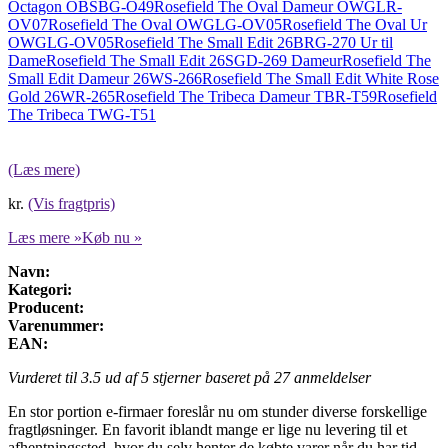
Octagon OBSBG-O49
Rosefield The Oval Dameur OWGLR-
OV07
Rosefield The Oval OWGLG-OV05
Rosefield The Oval Ur
OWGLG-OV05
Rosefield The Small Edit 26BRG-270 Ur til
Dame
Rosefield The Small Edit 26SGD-269 Dameur
Rosefield The
Small Edit Dameur 26WS-266
Rosefield The Small Edit White Rose
Gold 26WR-265
Rosefield The Tribeca Dameur TBR-T59
Rosefield
The Tribeca TWG-T51
(Læs mere)
kr.
(Vis fragtpris)
Læs mere »
Køb nu »
Navn:
Kategori:
Producent:
Varenummer:
EAN:
Vurderet til
3.5
ud af 5 stjerner baseret på
27
anmeldelser
En stor portion e-firmaer foreslår nu om stunder diverse forskellige
fragtløsninger. En favorit iblandt mange er lige nu levering til et
afhentningssted, hvor du selv henter de købte varer når du har tid.