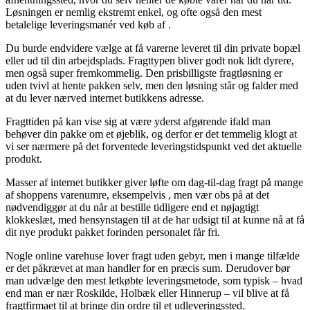
Løsningen er nemlig ekstremt enkel, og ofte også den mest
betalelige leveringsmanér ved køb af .
Du burde endvidere vælge at få varerne leveret til din private bopæl
eller ud til din arbejdsplads. Fragttypen bliver godt nok lidt dyrere,
men også super fremkommelig. Den prisbilligste fragtløsning er
uden tvivl at hente pakken selv, men den løsning står og falder med
at du lever nærved internet butikkens adresse.
Fragttiden på kan vise sig at være yderst afgørende ifald man
behøver din pakke om et øjeblik, og derfor er det temmelig klogt at
vi ser nærmere på det forventede leveringstidspunkt ved det aktuelle
produkt.
Masser af internet butikker giver løfte om dag-til-dag fragt på mange
af shoppens varenumre, eksempelvis , men vær obs på at det
nødvendiggør at du når at bestille tidligere end et nøjagtigt
klokkeslæt, med hensynstagen til at de har udsigt til at kunne nå at få
dit nye produkt pakket forinden personalet får fri.
Nogle online varehuse lover fragt uden gebyr, men i mange tilfælde
er det påkrævet at man handler for en præcis sum. Derudover bør
man udvælge den mest letkøbte leveringsmetode, som typisk – hvad
end man er nær Roskilde, Holbæk eller Hinnerup – vil blive at få
fragtfirmaet til at bringe din ordre til et udleveringssted.