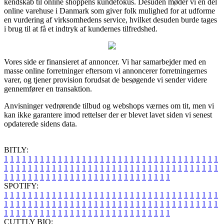
kendskab til online shoppens kundefokus. Desuden møder vi en del
online varehuse i Danmark som giver folk mulighed for at udforme
en vurdering af virksomhedens service, hvilket desuden burde tages
i brug til at få et indtryk af kundernes tilfredshed.
Vores side er finansieret af annoncer. Vi har samarbejder med en
masse online forretninger eftersom vi annoncerer forretningernes
varer, og tjener provision forudsat de besøgende vi sender videre
gennemfører en transaktion.
Anvisninger vedrørende tilbud og webshops værnes om tit, men vi
kan ikke garantere imod rettelser der er blevet lavet siden vi senest
opdaterede sidens data.
BITLY:
1
1
1
1
1
1
1
1
1
1
1
1
1
1
1
1
1
1
1
1
1
1
1
1
1
1
1
1
1
1
1
1
1
1
1
1
1
1
1
1
1
1
1
1
1
1
1
1
1
1
1
1
1
1
1
1
1
1
1
1
1
1
1
1
1
1
1
1
1
1
1
1
1
1
1
1
1
1
1
1
1
1
1
1
1
1
1
1
1
1
1
1
1
1
1
1
1
1
1
1
SPOTIFY:
1
1
1
1
1
1
1
1
1
1
1
1
1
1
1
1
1
1
1
1
1
1
1
1
1
1
1
1
1
1
1
1
1
1
1
1
1
1
1
1
1
1
1
1
1
1
1
1
1
1
1
1
1
1
1
1
1
1
1
1
1
1
1
1
1
1
1
1
1
1
1
1
1
1
1
1
1
1
1
1
1
1
1
1
1
1
1
1
1
1
1
1
1
1
1
1
1
1
1
1
CUTTLY BIO: