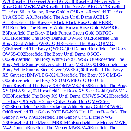
W70
Rosefield Gavesæt ASGBG-X238
Rosefield Mercer White
Rose Gold MWR-M42
Rosefield The Ace ACBKG-A13
Rosefield
The Ace Silver Sunray Rose Gold ACSR-A14
Rosefield The Ace
Ur ACSGD-A01
Rosefield The Ace Ur til Dame ACBLS-
A11
Rosefield The Bowery Black Black Rose Gold BBBR-
B11
Rosefield The Bowery White Brown Rose Gold BWBRR-
B3
Rosefield The Boxy Black Forrest Green Gold QBFGG-
Q031
Rosefield The Boxy Dameur QWGR-Q12
Rosefield The
Boxy Gold White QWSG-Q03
Rosefield The Boxy QBMG-
Q06
Rosefield The Boxy QWSG-Q09 Dameur
Rosefield The Boxy
QWSS-Q02
Rosefield The Boxy Ur til Dame QSCG-
Q029
Rosefield The Boxy White Gold QWSG-Q09
Rosefield The
Boxy White Sunray Silver Gold Duo QVSGD-Q013
Rosefield The
Boxy White Sunray Steel Silver QWSS-Q08
Rosefield The Boxy
XS Gavesæt BMWLBG-X241
Rosefield The Boxy XS QMBG-
Q025
Rosefield The Boxy XS QMWMRG-Q040 Ur til
Dame
Rosefield The Boxy XS QMWMS-Q038
Rosefield The Boxy
XS QMWSG-Q021
Rosefield The Boxy XS Steel Gold QMWMG-
Q039
Rosefield The Boxy XS Ur til Dame QMWSS-Q020
Rosefield
The Boxy XS White Sunray Silver Gold Duo QMWSSG-
Q023
Rosefield The Elles Octagon White Sunray Gold OCWSG-
O40
Rosefield The Gabby NCDBG-N93 Ur til Dame
Rosefield The
Gabby NWG-N90
Rosefield The Gabby Ur til Dame NWG-
N90
Rosefield The Mercer MBR-M45
Rosefield The Mercer MWR-
M42 Dameur
Rosefield The Mercer MWS-M40
Rosefield The