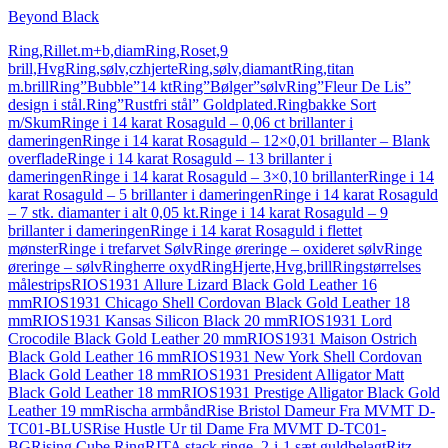
Beyond Black
Ring,Rillet.m+b,diam
Ring,Roset,9
brill,Hvg
Ring,sølv,czhjerte
Ring,sølv,diamant
Ring,titan
m.brill
Ring”Bubble”14 kt
Ring”Bølger”sølv
Ring”Fleur De Lis”
design i stål.
Ring”Rustfri stål” Goldplated.
Ringbakke Sort
m/Skum
Ringe i 14 karat Rosaguld – 0,06 ct brillanter i
dameringen
Ringe i 14 karat Rosaguld – 12×0,01 brillanter – Blank
overflade
Ringe i 14 karat Rosaguld – 13 brillanter i
dameringen
Ringe i 14 karat Rosaguld – 3×0,10 brillanter
Ringe i 14
karat Rosaguld – 5 brillanter i dameringen
Ringe i 14 karat Rosaguld
– 7 stk. diamanter i alt 0,05 kt.
Ringe i 14 karat Rosaguld – 9
brillanter i dameringen
Ringe i 14 karat Rosaguld i flettet
mønster
Ringe i trefarvet Sølv
Ringe øreringe – oxideret sølv
Ringe
øreringe – sølv
Ringherre oxyd
RingHjerte,Hvg,brill
Ringstørrelses
målestrips
RIOS1931 Allure Lizard Black Gold Leather 16
mm
RIOS1931 Chicago Shell Cordovan Black Gold Leather 18
mm
RIOS1931 Kansas Silicon Black 20 mm
RIOS1931 Lord
Crocodile Black Gold Leather 20 mm
RIOS1931 Maison Ostrich
Black Gold Leather 16 mm
RIOS1931 New York Shell Cordovan
Black Gold Leather 18 mm
RIOS1931 President Alligator Matt
Black Gold Leather 18 mm
RIOS1931 Prestige Alligator Black Gold
Leather 19 mm
Rischa armbånd
Rise Bristol Dameur Fra MVMT D-
TC01-BLUS
Rise Hustle Ur til Dame Fra MVMT D-TC01-
BG
Rising Cube Ring
RITA stack ringe, 2-i-1 sæt guldbelagt
Ritz