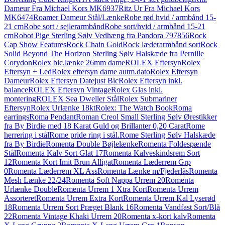
Dameur Fra Michael Kors MK6937
Ritz Ur Fra Michael Kors
MK6474
Roamer Dameur Stål/Lænke
Robe rød hvid / armbånd 15-
21 cm
Robe sort / sejlerarmbånd
Robe sort/hvid / armbånd 15-21
cm
Robot Pige Sterling Sølv Vedhæng fra Pandora 797856
Rock
Cap Show Features
Rock Chain Gold
Rock læderarmbånd sort
Rock
Solid Beyond The Horizon Sterling Sølv Halskæde fra Pernille
Corydon
Rolex bic.lænke 26mm dame
ROLEX Eftersyn
Rolex
Eftersyn + Led
Rolex eftersyn dame autm.dato
Rolex Eftersyn
Dameur
Rolex Eftersyn Datejust Bic
Rolex Eftersyn inkl.
balance
ROLEX Eftersyn Vintage
Rolex Glas inkl.
montering
ROLEX Sea Dweller Stål
Rolex Submariner
Eftersyn
Rolex Urlænke 18kt
Rolex: The Watch Book
Roma
earrings
Roma Pendant
Roman Creol Small Sterling Sølv Ørestikker
fra By Birdie med 18 Karat Guld og Brillanter 0,20 Carat
Rome
herrering i stål
Rome pride ring i stål.
Rome Sterling Sølv Halskæde
fra By Birdie
Romenta Double Bøjlelænke
Romenta Foldespænde
Stål
Romenta Kalv Sort Glat 17
Romenta Kalveskindsrem Sort
12
Romenta Kort Imit Brun Alligat
Romenta Læderrem Grp
0
Romenta Læderrem XL Ass
Romenta Lænke m/Fjederlås
Romenta
Mesh Lænke 22/24
Romenta Soft Nappa Urrem 20
Romenta
Urlænke Double
Romenta Urrem 1 Xtra Kort
Romenta Urrem
Assorteret
Romenta Urrem Extra Kort
Romenta Urrem Kal Lyserød
18
Romenta Urrem Sort Præget Blank 16
Romenta Vandfast Sort/Blå
22
Romenta Vintage Khaki Urrem 20
Romenta x-kort kalv
Romenta