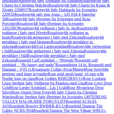
zirkonia
Rosaforgyldt Sølv Armbånd fra Aagaard
Rosaforgyldt Sølv
Charm fra Christina Watches
Rosaforgyldt Sølv Charm fra Kranz &
Ziegler 2208937
Rosaforgyldt Sølv Halskæde fra Scrouples
220932
Rosaforgyldt sølv ring Anna – 145 034-4 Størrelse
56
Rosaforgyldt Sølv Øreringe fra Scherning med Rosa
Porcelæn
Rosaforgyldt Sølv Øreringe fra Scrouples
12022RO
Rosaforgyldt vedhæng i Sølv m. sko
Rosaforgyldt
vedhæng i Sølv med Hjerter
Rosaforgyldt vedhæng m.
kugle
Rosaforgyldt ørehænger i Sølv med Zirkonia
Rosaforgyldt
ørestikker i Sølv med blomster
Rosaforgyldt ørestikker m.
zirkonia
Rosaforgyldt/Grå Læderarmbånd
Rosaforgyldte vielsesringe
i Stål
Rosaforgyldte ørehænger i Sølv med Zirkonia
Rosaforgyldte
ørestikker i Stål
Rosaforgyldte ørestikker i Sølv med
Zirkonia
Rosaguld Cuff armbånd – “#friends”
Rosaguld cuff
armbånd – “Be happy and smile”
Rosaguldring 14 kt. Rosaguld med
Diamant – 0,05 ct.
Rosaquartz Collier 45cm/Magnet
Rose forgyldte
øreringe med klare krystaller
Rose gold mesh band, 16 mm with
Norlite logo on clasp
Rose Golden RH852BX9 Ur
Rose Looking
Glass Sterling Sølv Vedhæng fra Pandora med Glas
Rose Love Drop
Gold
Rose Læder Armbånd – Lås I Guld
Rose Mysterious Drop
Silver
Rose Quartz Drop Forgyldt Sølv Charm fra Christina
Watches
Rose Sterling Sølv Øreringe fra Scrouples 149702
ROSE
VALLEY HALSKÆDE FORGYLDT
Rosefield ACSGD-
A01
Rosefield Bowery BWBRR-B3 Ur
Rosefield Dameur The
Gabby NCBS-N94
Rosefield Dameur The West Village WBUG-