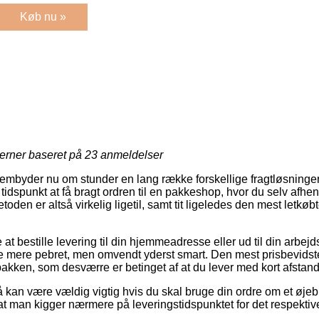
Køb nu »
jerner baseret på
23
anmeldelser
frembyder nu om stunder en lang række forskellige fragtløsninger.
spunkt at få bragt ordren til en pakkeshop, hvor du selv afhente
etoden er altså virkelig ligetil, samt tit ligeledes den mest letkø
t bestille levering til din hjemmeadresse eller ud til din arbe
 mere pebret, men omvendt yderst smart. Den mest prisbevidste
akken, som desværre er betinget af at du lever med kort afstand 
kan være vældig vigtig hvis du skal bruge din ordre om et øjebl
at man kigger nærmere på leveringstidspunktet for det respektiv