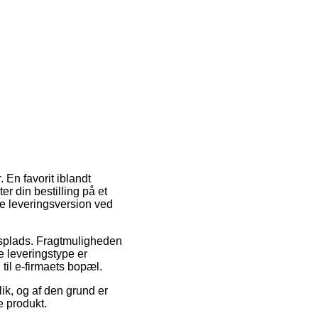
 En favorit iblandt
r din bestilling på et
bte leveringsversion ved
jdsplads. Fragtmuligheden
 leveringstype er
til e-firmaets bopæl.
ik, og af den grund er
e produkt.