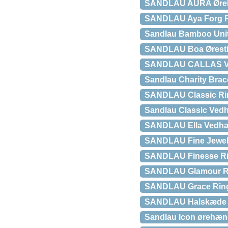
SANDLAU AURA Øre
SANDLAU Aya Forg R
Sandlau Bamboo Unit
SANDLAU Boa Øresti
SANDLAU CALLAS 
Sandlau Charity Brace
SANDLAU Classic Rin
Sandlau Classic Ved
SANDLAU Ella Vedh
SANDLAU Fine Jewell
SANDLAU Finesse Ri
SANDLAU Glamour R
SANDLAU Grace Rin
SANDLAU Halskæde 
Sandlau Icon ørehæng