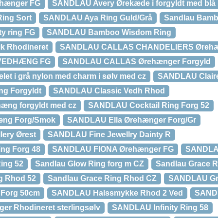
hænger FG
SANDLAU Avery Ørekæde i forgyldt med blå 
ing Sort
SANDLAU Aya Ring Guld/Grå
Sandlau Bambo
y ring FG
SANDLAU Bamboo Wisdom Ring
k Rhodineret
SANDLAU CALLAS CHANDELIERS Ørehæn
VEDHÆNG FG
SANDLAU CALLAS Ørehænger Forgyld
let i grå nylon med charm i sølv med cz
SANDLAU Clair
g Forgyldt
SANDLAU Classic Vedh Rhod
hæng forgyldt med cz
SANDLAU Cocktail Ring Forg 52
æng Forg/Smok
SANDLAU Ella Ørehænger Forg/Gr
ery Ørest
SANDLAU Fine Jewellry Dainty R
ng Forg 48
SANDLAU FIONA Ørehænger FG
SANDLAU
ing 52
Sandlau Glow Ring forg m CZ
Sandlau Grace R
g Rhod 52
Sandlau Grace Ring Rhod CZ
SANDLAU Gra
Forg 50cm
SANDLAU Halssmykke Rhod 2 Ved
SANDL
er Rhodineret sterlingsølv
SANDLAU Infinity Ring 58