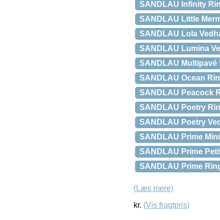
SANDLAU Infinity Rin
SANDLAU Little Merm
SANDLAU Lola Vedh
SANDLAU Lumina Ve
SANDLAU Multipavé 
SANDLAU Ocean Ring
SANDLAU Peacock R
SANDLAU Poetry Ring
SANDLAU Poetry Ved
SANDLAU Prime Mini
SANDLAU Prime Petit
SANDLAU Prime Rin
(Læs mere)
kr.
(Vis fragtpris)