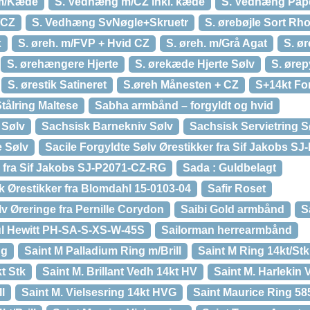
 m/Kæde
S. Vedhæng m/CZ inkl. kæde
S. Vedhæng Pap
/CZ
S. Vedhæng SvNøgle+Skruetr
S. ørebøjle Sort Rh
x
S. øreh. m/FVP + Hvid CZ
S. øreh. m/Grå Agat
S. ø
S. ørehængere Hjerte
S. ørekæde Hjerte Sølv
S. ørep
S. ørestik Satineret
S.øreh Månesten + CZ
S+14kt For
tålring Maltese
Sabha armbånd – forgyldt og hvid
 Sølv
Sachsisk Barnekniv Sølv
Sachsisk Servietring S
e Sølv
Sacile Forgyldte Sølv Ørestikker fra Sif Jakobs S
 fra Sif Jakobs SJ-P2071-CZ-RG
Sada : Guldbelagt
ik Ørestikker fra Blomdahl 15-0103-04
Safir Roset
lv Øreringe fra Pernille Corydon
Saibi Gold armbånd
S
aul Hewitt PH-SA-S-XS-W-45S
Sailorman herrearmbånd
ng
Saint M Palladium Ring m/Brill
Saint M Ring 14kt/Stk
t Stk
Saint M. Brillant Vedh 14kt HV
Saint M. Harlekin
l
Saint M. Vielsesring 14kt HVG
Saint Maurice Ring 5