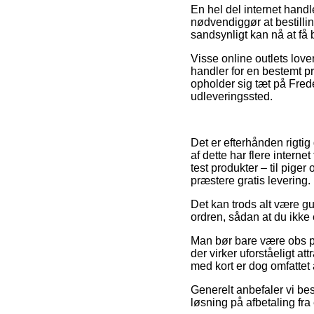
En hel del internet handl
nødvendiggør at bestillin
sandsynligt kan nå at få b
Visse online outlets lov
handler for en bestemt pr
opholder sig tæt på Freder
udleveringssted.
Det er efterhånden rigtig
af dette har flere intern
test produkter – til pige
præstere gratis levering.
Det kan trods alt være gu
ordren, sådan at du ikke e
Man bør bare være obs på,
der virker uforståeligt at
med kort er dog omfattet
Generelt anbefaler vi be
løsning på afbetaling fra 