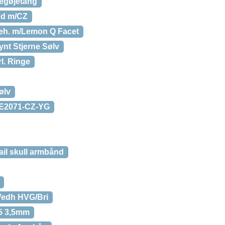
egøjetang
od m/CZ
reh. m/Lemon Q Facet
ynt Stjerne Sølv
l. Ringe
ølv
J-E2071-CZ-YG
ail skull armbånd
 Vedh HVG/Bri
85 3,5mm