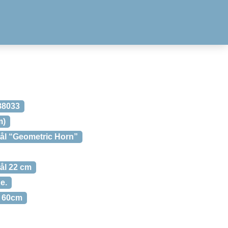
-88033
m)
stål “Geometric Horn”
tål 22 cm
e.
gn 60cm