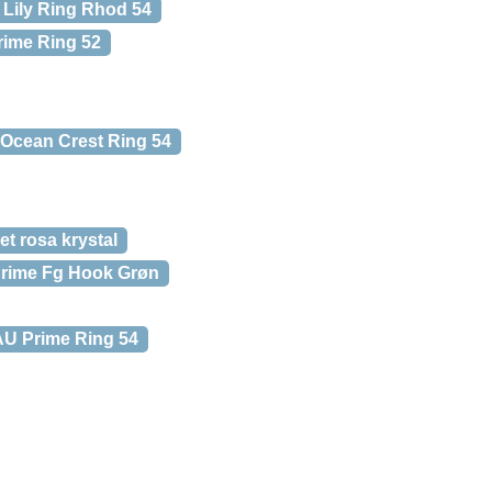
ily Ring Rhod 54
rime Ring 52
cean Crest Ring 54
 rosa krystal
rime Fg Hook Grøn
 Prime Ring 54