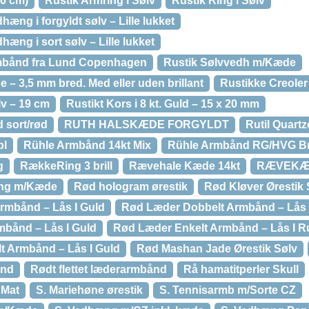
50 cm)
Rustik Armring i Sølv
Rustik Ring i Sølv
æng i forgyldt sølv – Lille lukket
hæng i sort sølv – Lille lukket
rmbånd fra Lund Copenhagen
Rustik Sølvvedh m/Kæde
ge – 3,5 mm bred. Med eller uden brillant
Rustikke Creoler
lv – 19 cm
Rustikt Kors i 8 kt. Guld – 15 x 20 mm
 sort/rød
RUTH HALSKÆDE FORGYLDT
Rutil Quartz
bl
Rühle Armbånd 14kt Mix
Rühle Armbånd RG/HVG Bri
g
RækkeRing 3 brill
Rævehale Kæde 14kt
RÆVEKÆD
æng m/Kæde
Rød hologram ørestik
Rød Kløver Ørestik 
rmbånd – Lås I Guld
Rød Læder Dobbelt Armbånd – Lås I 
mbånd – Lås I Guld
Rød Læder Enkelt Armbånd – Lås I Rus
t Armbånd – Lås I Guld
Rød Mashan Jade Ørestik Sølv
ånd
Rødt flettet læderarmbånd
Rå hamatitperler Skull
 Mat
S. Mariehøne ørestik
S. Tennisarmb m/Sorte CZ