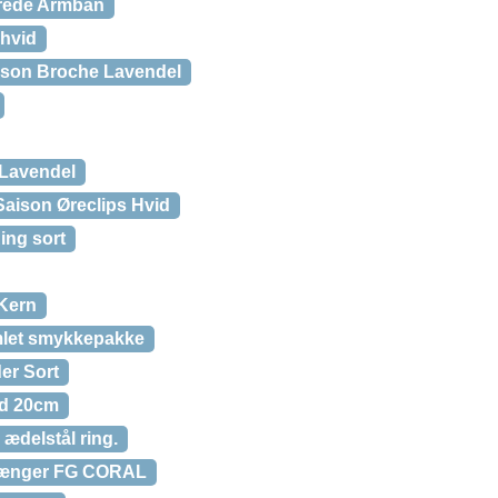
erede Armbån
-hvid
ison Broche Lavendel
 Lavendel
Saison Øreclips Hvid
ing sort
-Kern
let smykkepakke
er Sort
d 20cm
ædelstål ring.
ænger FG CORAL