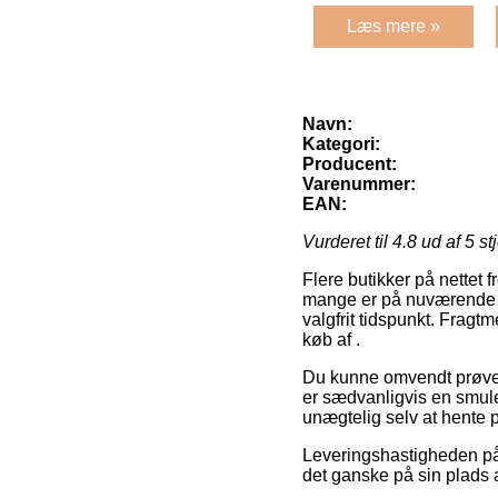
Læs mere »
Navn:
Kategori:
Producent:
Varenummer:
EAN:
Vurderet til
4.8
ud af 5 st
Flere butikker på nettet 
mange er på nuværende tid
valgfrit tidspunkt. Fragtm
køb af .
Du kunne omvendt prøve a
er sædvanligvis en smule
unægtelig selv at hente p
Leveringshastigheden på 
det ganske på sin plads 