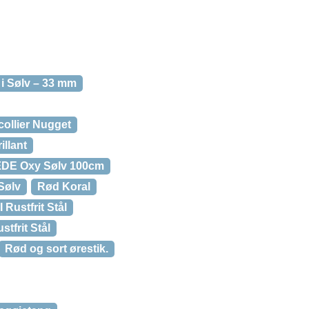
 i Sølv – 33 mm
collier Nugget
llant
E Oxy Sølv 100cm
Sølv
Rød Koral
Rustfrit Stål
tfrit Stål
Rød og sort ørestik.