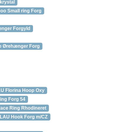
krystal
o Small ring Forg
ger Forgyld
e Ørehænger Forg
 Florina Hoop Oxy
ing Forg 54
ce Ring Rhodineret
AU Hook Forg m/CZ