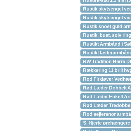
Rustfrit-stål 1,5 mm (
Rustik skytsengel vedh
Rustik skytsengel ved
Rustik snoet guld a
Rustik, buet, sølv rin
Rustikt Armbånd i Sø
Rustikt læderarmbånd
RW Tradition Herre D
Rækkering 11 brill hv
Rød Firkløver Vedh
Rød Læder Dobbelt A
Rød Læder Enkelt Ar
Rød Læder Tredobbel
Rød sejlersnor armb
S. Hjerte ørehængere