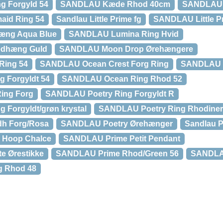
g Forgyld 54
SANDLAU Kæde Rhod 40cm
SANDLAU L
aid Ring 54
Sandlau Little Prime fg
SANDLAU Little P
æng Aqua Blue
SANDLAU Lumina Ring Hvid
dhæng Guld
SANDLAU Moon Drop Ørehængere
Ring 54
SANDLAU Ocean Crest Forg Ring
SANDLAU O
 Forgyldt 54
SANDLAU Ocean Ring Rhod 52
ing Forg
SANDLAU Poetry Ring Forgyldt R
 Forgyldt/grøn krystal
SANDLAU Poetry Ring Rhodineret
h Forg/Rosa
SANDLAU Poetry Ørehænger
Sandlau P
 Hoop Chalce
SANDLAU Prime Petit Pendant
e Ørestikke
SANDLAU Prime Rhod/Green 56
SANDLAU
g Rhod 48