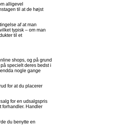
om alligevel
tagen til at de højst
tingelse af at man
hvilket typisk – om man
ukter til et
 online shops, og på grund
 på specielt deres bedst i
og endda nogle gange
ud for at du placerer
 salg for en udsalgspris
et forhandler. Handler
rde du benytte en