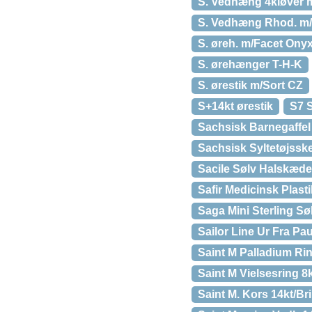
S. Vedhæng 4kløver
S. Vedhæng Rhod. m
S. øreh. m/Facet Ony
S. ørehænger T-H-K
S. ørestik m/Sort CZ
S+14kt ørestik
S7 S
Sachsisk Barnegaffel
Sachsisk Syltetøjssk
Sacile Sølv Halskæde
Safir Medicinsk Plast
Saga Mini Sterling Sø
Sailor Line Ur Fra P
Saint M Palladium Ri
Saint M Vielsesring 8k
Saint M. Kors 14kt/Bril