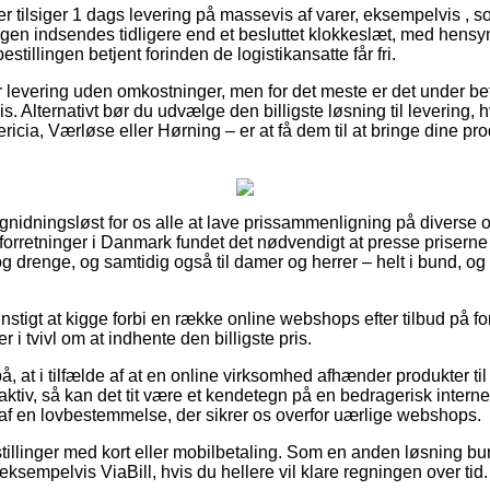
er tilsiger 1 dags levering på massevis af varer, eksempelvis , s
gen indsendes tidligere end et besluttet klokkeslæt, med hensyns
estillingen betjent forinden de logistikansatte får fri.
er levering uden omkostninger, men for det meste er det under be
is. Alternativt bør du udvælge den billigste løsning til levering, 
icia, Værløse eller Hørning – er at få dem til at bringe dine prod
 gnidningsløst for os alle at lave prissammenligning på diverse
et forretninger i Danmark fundet det nødvendigt at presse priserne
r og drenge, og samtidig også til damer og herrer – helt i bund, 
nstigt at kigge forbi en række online webshops efter tilbud på for
r i tvivl om at indhente den billigste pris.
 at i tilfælde af at en online virksomhed afhænder produkter til
traktiv, så kan det tit være et kendetegn på en bedragerisk intern
 af en lovbestemmelse, der sikrer os overfor uærlige webshops.
stillinger med kort eller mobilbetaling. Som en anden løsning bu
eksempelvis ViaBill, hvis du hellere vil klare regningen over tid.