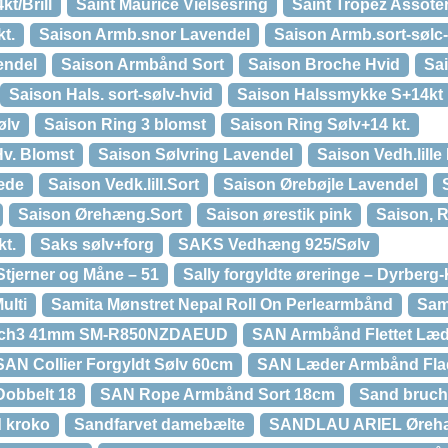
t/Brill
Saint Maurice Vielsesring
Saint Tropez Assot
t.
Saison Armb.snor Lavendel
Saison Armb.sort-sølc
endel
Saison Armbånd Sort
Saison Broche Hvid
Sa
Saison Hals. sort-sølv-hvid
Saison Halssmykke S+14kt
ølv
Saison Ring 3 blomst
Saison Ring Sølv+14 kt.
Hv. Blomst
Saison Sølvring Lavendel
Saison Vedh.lille
kæde
Saison Vedk.lill.Sort
Saison Ørebøjle Lavendel
Saison Ørehæng.Sort
Saison ørestik pink
Saison, R
t.
Saks sølv+forg
SAKS Vedhæng 925/Sølv
Stjerner og Måne – 51
Sally forgyldte øreringe – Dyrberg
ulti
Samita Mønstret Nepal Roll On Perlearmbånd
Sam
tch3 41mm SM-R850NZDAEUD
SAN Armbånd Flettet Læd
SAN Collier Forgyldt Sølv 60cm
SAN Læder Armbånd Fla
obbelt 18
SAN Rope Armbånd Sort 18cm
Sand bruch 
d kroko
Sandfarvet damebælte
SANDLAU ARIEL Øreh