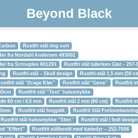
Beyond Black
 Carbon
Rustfri stål ring sort
lder fra Nordahl Andersen 493002
lder fra Scrouples 801291
Rustfri stål tallerken Glat – 257
ing
Rustfri-stål – Skull design
Rustfri-stål 1,5 mm (50 c
ustfrit stål “Drage Klør”
Rustfrit stål “Gene”
Rustfrit 
 55cm
Rustfrit stål “Text” halssmykke
kæde 60 cm / 4,5 mm
Rustfrit stål 2 mm (60 cm)
Rustfrit s
3,5mm
Rustfrit stål forgyldt.
Rustfrit Stål Forlovelsesring
Rustfrit stål halssmykke “Sten”
Rustfrit stål i fedt desi
ted “Effect”
Rustfrit stålbestil med kæledyr – 252-7006