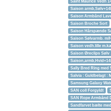
Saint Maurice Vedh 14k
Saison armb,Sølv+14k
Saison Armbånd Lav
Saison Broche Sort
Saison Hårspænde S
Saison Sølvarmb. m/
Saison vedh.lille m.
Saison Øreclips Sølv
Saison,armb,Hvid+14k
Sally Bred Ring med 
Salvia : Guldbelagt : M
Samsung Galaxy Wa
SAN coll Forgyldt
SAN Rope Armbånd D
Sandfarvet bælte me