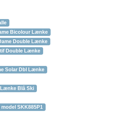
lle
ame Bicolour Lænke
Dame Double Lænke
tif Double Lænke
e Solar Dbl Lænke
Lænke Blå Ski
– model SKK885P1