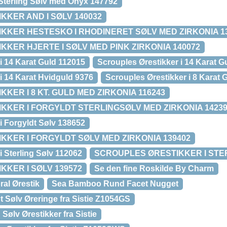
 Sterling Sølv med Onyx 147792
KER AND I SØLV 140032
KKER HESTESKO I RHODINERET SØLV MED ZIRKONIA 1
KER HJERTE I SØLV MED PINK ZIRKONIA 140072
i 14 Karat Guld 112015
Scrouples Ørestikker i 14 Karat G
i 14 Karat Hvidguld 9376
Scrouples Ørestikker i 8 Karat 
KER I 8 KT. GULD MED ZIRKONIA 116243
KKER I FORGYLDT STERLINGSØLV MED ZIRKONIA 1423
i Forgyldt Sølv 138652
KER I FORGYLDT SØLV MED ZIRKONIA 139402
i Sterling Sølv 112062
SCROUPLES ØRESTIKKER I STE
KER I SØLV 139572
Se den fine Roskilde By Charm
al Ørestik
Sea Bamboo Rund Facet Nugget
 Sølv Øreringe fra Sistie Z1054GS
Sølv Ørestikker fra Sistie