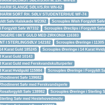
ARM BLOMST SØLV/S.RH M. ZIR. WN-26
HARM SLANGE SØLV/S.RH WN-62
HARM SORT RH. SØLV STUDENTERHUE WF-74
yldt Sølv Halskæde W2392
Scrouples Wish Forgyldt Søl
i Forgyldt Sølv W7332
Scrouples Øreclips i Forgyldt Søl
ERE I 8KT. GULD MED ZIRKONIA 116383
T I STERLINGSØLV 142182
Scrouples Øreringe i 11305
 14 Karat Guld 185245
Scrouples Øreringe i 14 Karat Hvi
8 Karat Guld 10143
 8 Karat Guld med Ferskvandskulturperler
 8 Karat Hvidguld 115984
Scrouples Øreringe i Forgyldt 
 Rhodineret Sølv 139682
 Rhodineret Sølv med Ferskvandsperle
 Rosaforgyldt Sølv 138982
Scrouples Øreringe i Sterling 
 Sterling Sølv med Hestehovedmotiv