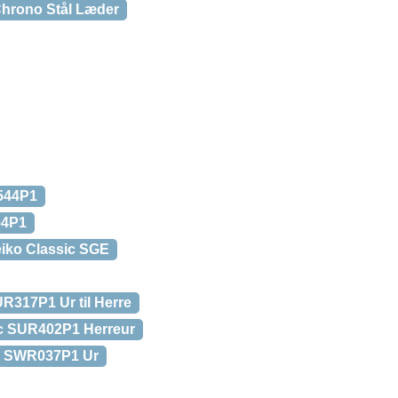
hrono Stål Læder
544P1
64P1
iko Classic SGE
R317P1 Ur til Herre
ic SUR402P1 Herreur
c SWR037P1 Ur