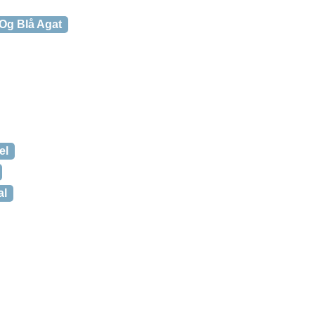
 Og Blå Agat
el
al