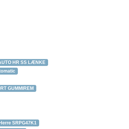
 AUTO HR SS LÆNKE
tomatic
ORT GUMMIREM
il Herre SRPG47K1