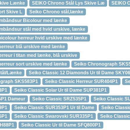
kive Lænke
SEIKO Chrono Stål Lys Skive Læ
SEIKO C
rt Skive L
Seiko Chrono stål,lænke
mbåndsur Bicolour med lænke
båndsur stål med hvid urskive, lænke
colour herreur hvid urskive med lænke
erreur blå urskive med lænke
reur i titan med lænke, blå urskive
erreur sort urskive med lænke
Seiko Chronograph SKS
tål/Lænke
Seiko Classic 12 Diamonds Ur til Dame SKY0
nograph SKS583P1
Seiko Classic Herreur SUR404P1
Se
3P1
Seiko Classic Solar Ur til Dame SUP381P1
05P1 Dameur
Seiko Classic SRZ535P1
Seiko Classic SU
9P1
Seiko Classic SUR353P1 Ur til Dame
Seiko Class
5P1
Seiko Classic Swarovski SUR335P1
Seiko Classi
EH88P1
Seiko Classic Ur til Dame SFQ800P1