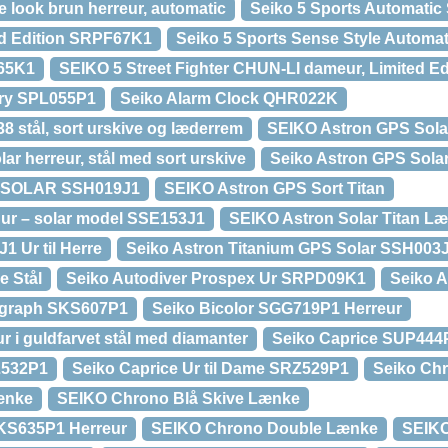
 look brun herreur, automatic
Seiko 5 Sports Automati
ed Edition SRPF67K1
Seiko 5 Sports Sense Style Autom
E65K1
SEIKO 5 Street Fighter CHUN-LI dameur, Limited Ed
ery SPL055P1
Seiko Alarm Clock QHR022K
8 stål, sort urskive og læderrem
SEIKO Astron GPS Sola
r herreur, stål med sort urskive
Seiko Astron GPS Sola
 SOLAR SSH019J1
SEIKO Astron GPS Sort Titan
ur – solar model SSE153J1
SEIKO Astron Solar Titan L
1 Ur til Herre
Seiko Astron Titanium GPS Solar SSH003
e Stål
Seiko Autodiver Prospex Ur SRPD09K1
Seiko 
ograph SKS607P1
Seiko Bicolor SGG719P1 Herreur
 i guldfarvet stål med diamanter
Seiko Caprice SUP444
Z532P1
Seiko Caprice Ur til Dame SRZ529P1
Seiko Ch
ænke
SEIKO Chrono Blå Skive Lænke
KS635P1 Herreur
SEIKO Chrono Double Lænke
SEIKO