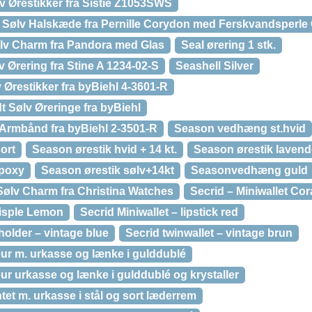
lv Ørestikker fra Sistie Z1053SWS
g Sølv Halskæde fra Pernille Corydon med Ferskvandsperle
Sølv Charm fra Pandora med Glas
Seal ørering 1 stk.
v Ørering fra Stine A 1234-02-S
Seashell Silver
v Ørestikker fra byBiehl 4-3601-R
 Sølv Øreringe fra byBiehl
 Armbånd fra byBiehl 2-3501-R
Season vedhæng st.hvid
ort
Season ørestik hvid + 14 kt.
Season ørestik lavend
epoxy
Season ørestik sølv+14kt
Seasonvedhæng guld
Sølv Charm fra Christina Watches
Secrid – Miniwallet Cor
risple Lemon
Secrid Miniwallet – lipstick red
holder – vintage blue
Secrid twinwallet – vintage brun
ur m. urkasse og lænke i gulddublé
r urkasse og lænke i gulddublé og krystaller
tet m. urkasse i stål og sort læderrem