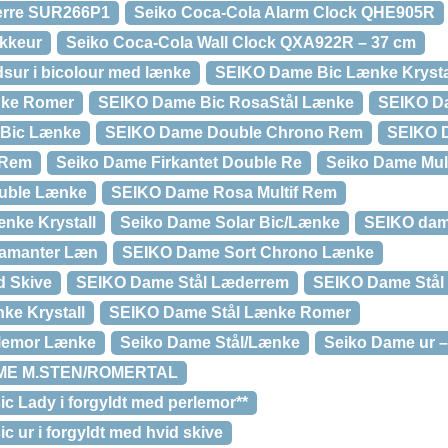
 Herre SUR266P1
Seiko Coca-Cola Alarm Clock QHE905R
kkeur
Seiko Coca-Cola Wall Clock QXA922R – 37 cm
ur i bicolour med lænke
SEIKO Dame Bic Lænke Krysta
nke Romer
SEIKO Dame Bic RosaStål Lænke
SEIKO D
Bic Lænke
SEIKO Dame Double Chrono Rem
SEIKO 
 Rem
Seiko Dame Firkantet Double Re
Seiko Dame Mul
uble Lænke
SEIKO Dame Rosa Multif Rem
nke Krystall
Seiko Dame Solar Bic/Lænke
SEIKO dam
iamanter Læn
SEIKO Dame Sort Chrono Lænke
d Skive
SEIKO Dame Stål Læderrem
SEIKO Dame Stål 
ke Krystall
SEIKO Dame Stål Lænke Romer
rlemor Lænke
Seiko Dame Stål/Lænke
Seiko Dame ur 
ME M.STEN/ROMERTAL
c Lady i forgyldt med perlemor**
c ur i forgyldt med hvid skive