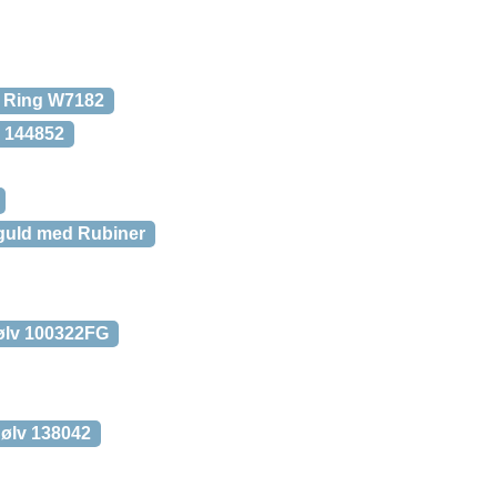
v Ring W7182
v 144852
dguld med Rubiner
Sølv 100322FG
Sølv 138042