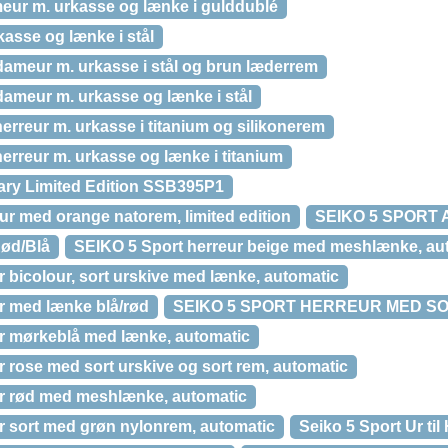
meur m. urkasse og lænke i gulddublé
kasse og lænke i stål
dameur m. urkasse i stål og brun læderrem
dameur m. urkasse og lænke i stål
erreur m. urkasse i titanium og silikonerem
erreur m. urkasse og lænke i titanium
ary Limited Edition SSB395P1
ur med orange natorem, limited edition
SEIKO 5 SPORT
Rød/Blå
SEIKO 5 Sport herreur beige med meshlænke, au
 bicolour, sort urskive med lænke, automatic
r med lænke blå/rød
SEIKO 5 SPORT HERREUR MED S
r mørkeblå med lænke, automatic
 rose med sort urskive og sort rem, automatic
ur rød med meshlænke, automatic
r sort med grøn nylonrem, automatic
Seiko 5 Sport Ur t