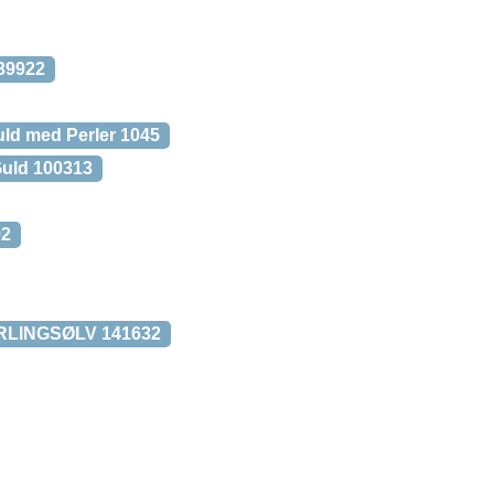
39922
uld med Perler 1045
Guld 100313
92
RLINGSØLV 141632