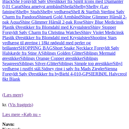
Black
She Forgyldt Sølv Ørestikker fra Spirit Icons med Diamanter
0,01 Carat
Shea ametyst armbånd
Sheila
Shelby
Shelby (Lav
fatning)
Shelby Studs
Shelby vedhæng
Shell & Starfish Sterling Sølv
Charm fra Pandora
Shimarti Gold Armbånd
Shine Glimmer Hårnål 2-
pak Aqua
Shine Glimmer Hårnål 2-pak Rose
Shiny Blue Medicinsk
Plastik Ørestikker fra Blomdahl med Krystalsten
Shiny Stopper
Forgyldt Sølv Charm fra Christina Watches
Shiny Violet Medicinsk
Plastik Ørestikker fra Blomdahl med Krystalsten
Shooting Stars
vedhæng til ørering i 18kt rødguld med perler og
brillanter
SHOPPING BAG
Short Snake Necklace Forgyldt Sølv
Halskæde fra Stine A
Siblings Golden Glitter
Siblings Mermaid
ørestikker
Siblings Orange Copper ørestikker
Siblings
Seagreen
Siblings Silver-Glitter
Siblings Simple top ørestikker
Sibyl
vedhæng i rustfri stål.
Sidney ring i sølv fra Mads Ziegler
Sienna
Forgyldt Sølv Ørestikker fra byBiehl 4-010-GP
SIERBØL Halvcreol
8kt Blank
(Læs mere)
kr.
(Vis fragtpris)
Læs mere »
Køb nu »
Navn: