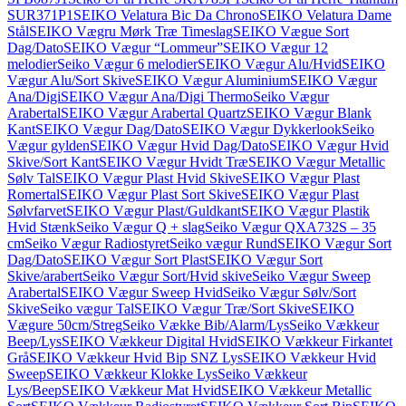
SUR371P1
SEIKO Velatura Bic Da Chrono
SEIKO Velatura Dame
Stål
SEIKO Vægru Mørk Træ Timeslag
SEIKO Vægue Sort
Dag/Dato
SEIKO Vægur “Lommeur”
SEIKO Vægur 12
melodier
Seiko Vægur 6 melodier
SEIKO Vægur Alu/Hvid
SEIKO
Vægur Alu/Sort Skive
SEIKO Vægur Aluminium
SEIKO Vægur
Ana/Digi
SEIKO Vægur Ana/Digi Thermo
Seiko Vægur
Arabertal
SEIKO Vægur Arabertal Quartz
SEIKO Vægur Blank
Kant
SEIKO Vægur Dag/Dato
SEIKO Vægur Dykkerlook
Seiko
Vægur gylden
SEIKO Vægur Hvid Dag/Dato
SEIKO Vægur Hvid
Skive/Sort Kant
SEIKO Vægur Hvidt Træ
SEIKO Vægur Metallic
Sølv Tal
SEIKO Vægur Plast Hvid Skive
SEIKO Vægur Plast
Romertal
SEIKO Vægur Plast Sort Skive
SEIKO Vægur Plast
Sølvfarvet
SEIKO Vægur Plast/Guldkant
SEIKO Vægur Plastik
Hvid Stænk
Seiko Vægur Q + slag
Seiko Vægur QXA732S – 35
cm
Seiko Vægur Radiostyret
Seiko vægur Rund
SEIKO Vægur Sort
Dag/Dato
SEIKO Vægur Sort Plast
SEIKO Vægur Sort
Skive/arabert
Seiko Vægur Sort/Hvid skive
Seiko Vægur Sweep
Arabertal
SEIKO Vægur Sweep Hvid
Seiko Vægur Sølv/Sort
Skive
Seiko vægur Tal
SEIKO Vægur Træ/Sort Skive
SEIKO
Vægure 50cm/Streg
Seiko Vække Bib/Alarm/Lys
Seiko Vækkeur
Beep/Lys
SEIKO Vækkeur Digital Hvid
SEIKO Vækkeur Firkantet
Grå
SEIKO Vækkeur Hvid Bip SNZ Lys
SEIKO Vækkeur Hvid
Sweep
SEIKO Vækkeur Klokke Lys
Seiko Vækkeur
Lys/Beep
SEIKO Vækkeur Mat Hvid
SEIKO Vækkeur Metallic