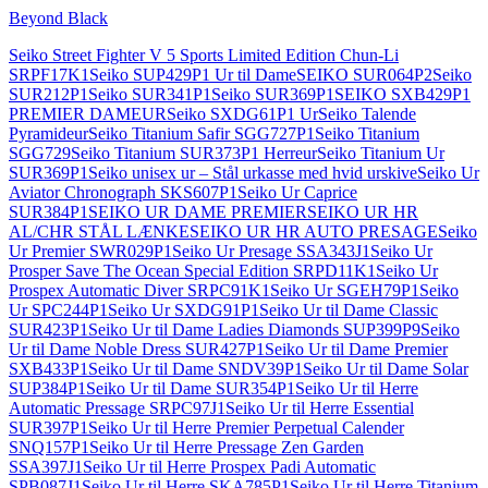
Beyond Black
Seiko Street Fighter V 5 Sports Limited Edition Chun-Li
SRPF17K1
Seiko SUP429P1 Ur til Dame
SEIKO SUR064P2
Seiko
SUR212P1
Seiko SUR341P1
Seiko SUR369P1
SEIKO SXB429P1
PREMIER DAMEUR
Seiko SXDG61P1 Ur
Seiko Talende
Pyramideur
Seiko Titanium Safir SGG727P1
Seiko Titanium
SGG729
Seiko Titanium SUR373P1 Herreur
Seiko Titanium Ur
SUR369P1
Seiko unisex ur – Stål urkasse med hvid urskive
Seiko Ur
Aviator Chronograph SKS607P1
Seiko Ur Caprice
SUR384P1
SEIKO UR DAME PREMIER
SEIKO UR HR
AL/CHR STÅL LÆNKE
SEIKO UR HR AUTO PRESAGE
Seiko
Ur Premier SWR029P1
Seiko Ur Presage SSA343J1
Seiko Ur
Prosper Save The Ocean Special Edition SRPD11K1
Seiko Ur
Prospex Automatic Diver SRPC91K1
Seiko Ur SGEH79P1
Seiko
Ur SPC244P1
Seiko Ur SXDG91P1
Seiko Ur til Dame Classic
SUR423P1
Seiko Ur til Dame Ladies Diamonds SUP399P9
Seiko
Ur til Dame Noble Dress SUR427P1
Seiko Ur til Dame Premier
SXB433P1
Seiko Ur til Dame SNDV39P1
Seiko Ur til Dame Solar
SUP384P1
Seiko Ur til Dame SUR354P1
Seiko Ur til Herre
Automatic Pressage SRPC97J1
Seiko Ur til Herre Essential
SUR397P1
Seiko Ur til Herre Premier Perpetual Calender
SNQ157P1
Seiko Ur til Herre Pressage Zen Garden
SSA397J1
Seiko Ur til Herre Prospex Padi Automatic
SPB087J1
Seiko Ur til Herre SKA785P1
Seiko Ur til Herre Titanium