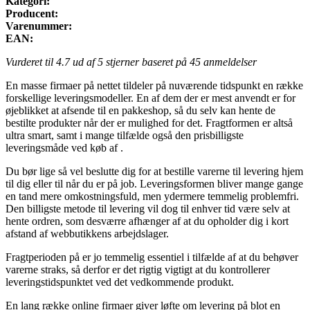
Kategori:
Producent:
Varenummer:
EAN:
Vurderet til
4.7
ud af 5 stjerner baseret på
45
anmeldelser
En masse firmaer på nettet tildeler på nuværende tidspunkt en række
forskellige leveringsmodeller. En af dem der er mest anvendt er for
øjeblikket at afsende til en pakkeshop, så du selv kan hente de
bestilte produkter når der er mulighed for det. Fragtformen er altså
ultra smart, samt i mange tilfælde også den prisbilligste
leveringsmåde ved køb af .
Du bør lige så vel beslutte dig for at bestille varerne til levering hjem
til dig eller til når du er på job. Leveringsformen bliver mange gange
en tand mere omkostningsfuld, men ydermere temmelig problemfri.
Den billigste metode til levering vil dog til enhver tid være selv at
hente ordren, som desværre afhænger af at du opholder dig i kort
afstand af webbutikkens arbejdslager.
Fragtperioden på er jo temmelig essentiel i tilfælde af at du behøver
varerne straks, så derfor er det rigtig vigtigt at du kontrollerer
leveringstidspunktet ved det vedkommende produkt.
En lang række online firmaer giver løfte om levering på blot en