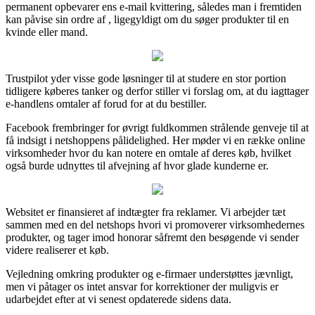
permanent opbevarer ens e-mail kvittering, således man i fremtiden
kan påvise sin ordre af , ligegyldigt om du søger produkter til en
kvinde eller mand.
Trustpilot yder visse gode løsninger til at studere en stor portion
tidligere køberes tanker og derfor stiller vi forslag om, at du iagttager
e-handlens omtaler af forud for at du bestiller.
Facebook frembringer for øvrigt fuldkommen strålende genveje til at
få indsigt i netshoppens pålidelighed. Her møder vi en række online
virksomheder hvor du kan notere en omtale af deres køb, hvilket
også burde udnyttes til afvejning af hvor glade kunderne er.
Websitet er finansieret af indtægter fra reklamer. Vi arbejder tæt
sammen med en del netshops hvori vi promoverer virksomhedernes
produkter, og tager imod honorar såfremt den besøgende vi sender
videre realiserer et køb.
Vejledning omkring produkter og e-firmaer understøttes jævnligt,
men vi påtager os intet ansvar for korrektioner der muligvis er
udarbejdet efter at vi senest opdaterede sidens data.