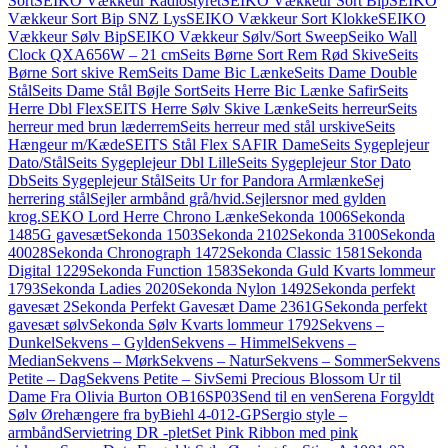
Sort
SEIKO Vækkeur Radiostyret
SEIKO Vækkeur Sort Bip
SEIKO
Vækkeur Sort Bip SNZ Lys
SEIKO Vækkeur Sort Klokke
SEIKO
Vækkeur Sølv Bip
SEIKO Vækkeur Sølv/Sort Sweep
Seiko Wall
Clock QXA656W – 21 cm
Seits Børne Sort Rem Rød Skive
Seits
Børne Sort skive Rem
Seits Dame Bic Lænke
Seits Dame Double
Stål
Seits Dame Stål Bøjle Sort
Seits Herre Bic Lænke Safir
Seits
Herre Dbl Flex
SEITS Herre Sølv Skive Lænke
Seits herreur
Seits
herreur med brun læderrem
Seits herreur med stål urskive
Seits
Hængeur m/Kæde
SEITS Stål Flex SAFIR Dame
Seits Sygeplejeur
Dato/Stål
Seits Sygeplejeur Dbl Lille
Seits Sygeplejeur Stor Dato
Db
Seits Sygeplejeur Stål
Seits Ur for Pandora Armlænke
Sej
herrering stål
Sejler armbånd grå/hvid.
Sejlersnor med gylden
krog.
SEKO Lord Herre Chrono Lænke
Sekonda 1006
Sekonda
1485G gavesæt
Sekonda 1503
Sekonda 2102
Sekonda 3100
Sekonda
40028
Sekonda Chronograph 1472
Sekonda Classic 1581
Sekonda
Digital 1229
Sekonda Function 1583
Sekonda Guld Kvarts lommeur
1793
Sekonda Ladies 2020
Sekonda Nylon 1492
Sekonda perfekt
gavesæt 2
Sekonda Perfekt Gavesæt Dame 2361G
Sekonda perfekt
gavesæt sølv
Sekonda Sølv Kvarts lommeur 1792
Sekvens –
Dunkel
Sekvens – Gylden
Sekvens – Himmel
Sekvens –
Median
Sekvens – Mørk
Sekvens – Natur
Sekvens – Sommer
Sekvens
Petite – Dag
Sekvens Petite – Siv
Semi Precious Blossom Ur til
Dame Fra Olivia Burton OB16SP03
Send til en ven
Serena Forgyldt
Sølv Ørehængere fra byBiehl 4-012-GP
Sergio style –
armbånd
Servietring DR -plet
Set Pink Ribbon med pink