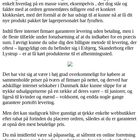
enkelt hverdag på en masse varer, eksempelvis , der dog står og
falder med at ordren gennemføres tidligere end et konkret
klokkeslæt, med det formål at de har udsigt til at kunne nå at få dit
nye produkt pakket før lagerpersonalet har fyraften.
Indtil flere internet firmaer garanterer levering uden betaling, men i
de fleste tilfælde under forudsætning af at du indkøber for en præcis
sum. I øvrigt kunne du udse dig den billigste metode til levering, der
oftest – ligegyldigt om du befinder sig i Esbjerg, Skanderborg eller
Lystrup – er at få kørt produkterne til et afhentningssted.
Det har vist sig at være i høj grad overkommeligt for købere at
sammenholde priser på tværs af firmaer på nettet, og derved har
adskillige internet selskaber i Danmark ikke kunne slippe for at
trykke udsalgspriserne på en række af deres varer – til juniorer, og
ligeså til kvinder og mænd – voldsomt, og endda nogle gange
garantere portofri levering.
Men det kan stadigvæk blive gunstigt at tjekke enkelte webbutikker
efter rabat på forinden du placerer ordren, således at du er garanteret
at opnå den mest betalelige pris.
Du må imidlertid være så påpasselig, at såfremt en online forretning