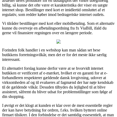
afsætter deres produkter for en udsalgspris der virker ubegribelig
billig, så kunne det ofte være et karakteristika der viser en uægte
internet shop. Bestillinger med kort er imidlertid omsluttet af et
regulativ, som redder køber imod bedrageriske internet outlets.
Vi tilråder bestillinger med kort eller mobilbetaling. Som et alternativ
kunne du overveje en afbetalingsordning fra fx ViaBill, ifald du
gerne vil finansiere regningen over en længere periode.
Forinden folk handler i en webshop kan man sådan set bese
butikkens forretningsvilkår, men det er for det meste ikke særlig
interessant.
Et alternativt forslag kunne derfor være at se hvorvidt internet
butikken er verificeret af e-mærket, hvilket er en garanti for at e-
forhandleren respekterer gældende dansk lovgivning, udover at
virksomheden af og til evalueres af fagmænd der har nøje kendskab
til de gældende vilkår. Desuden tilbydes du lejlighed til at blive
assisteret, såfremt du bliver udsat for problemstillinger som følge af
din shopping.
I øvrigt er det klogt at kunden er klar over de mest essentielle regler
der kan have betydning for ordren, f.eks. hvilken bytteret online
firmaet tilsikrer. I den forbindelse er det samtidig essesentielt, at man