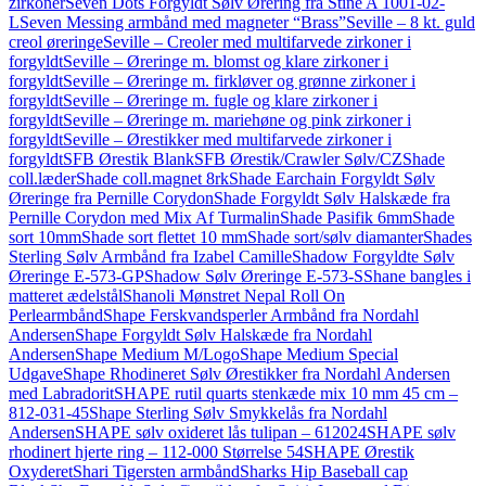
zirkoner
Seven Dots Forgyldt Sølv Ørering fra Stine A 1001-02-
L
Seven Messing armbånd med magneter “Brass”
Seville – 8 kt. guld
creol øreringe
Seville – Creoler med multifarvede zirkoner i
forgyldt
Seville – Øreringe m. blomst og klare zirkoner i
forgyldt
Seville – Øreringe m. firkløver og grønne zirkoner i
forgyldt
Seville – Øreringe m. fugle og klare zirkoner i
forgyldt
Seville – Øreringe m. mariehøne og pink zirkoner i
forgyldt
Seville – Ørestikker med multifarvede zirkoner i
forgyldt
SFB Ørestik Blank
SFB Ørestik/Crawler Sølv/CZ
Shade
coll.læder
Shade coll.magnet 8rk
Shade Earchain Forgyldt Sølv
Øreringe fra Pernille Corydon
Shade Forgyldt Sølv Halskæde fra
Pernille Corydon med Mix Af Turmalin
Shade Pasifik 6mm
Shade
sort 10mm
Shade sort flettet 10 mm
Shade sort/sølv diamanter
Shades
Sterling Sølv Armbånd fra Izabel Camille
Shadow Forgyldte Sølv
Øreringe E-573-GP
Shadow Sølv Øreringe E-573-S
Shane bangles i
matteret ædelstål
Shanoli Mønstret Nepal Roll On
Perlearmbånd
Shape Ferskvandsperler Armbånd fra Nordahl
Andersen
Shape Forgyldt Sølv Halskæde fra Nordahl
Andersen
Shape Medium M/Logo
Shape Medium Special
Udgave
Shape Rhodineret Sølv Ørestikker fra Nordahl Andersen
med Labradorit
SHAPE rutil quarts stenkæde mix 10 mm 45 cm –
812-031-45
Shape Sterling Sølv Smykkelås fra Nordahl
Andersen
SHAPE sølv oxideret lås tulipan – 612024
SHAPE sølv
rhodinert hjerte ring – 112-000 Størrelse 54
SHAPE Ørestik
Oxyderet
Shari Tigersten armbånd
Sharks Hip Baseball cap