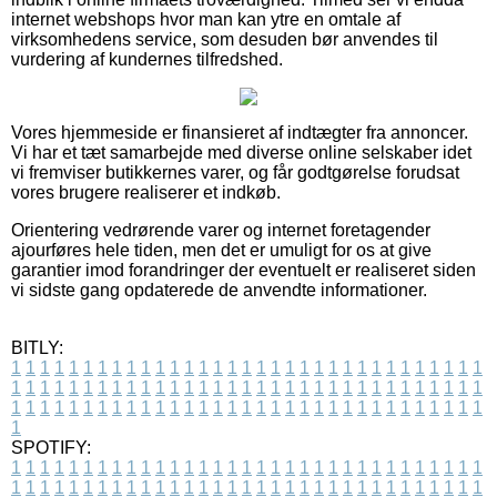
internet webshops hvor man kan ytre en omtale af
virksomhedens service, som desuden bør anvendes til
vurdering af kundernes tilfredshed.
Vores hjemmeside er finansieret af indtægter fra annoncer.
Vi har et tæt samarbejde med diverse online selskaber idet
vi fremviser butikkernes varer, og får godtgørelse forudsat
vores brugere realiserer et indkøb.
Orientering vedrørende varer og internet foretagender
ajourføres hele tiden, men det er umuligt for os at give
garantier imod forandringer der eventuelt er realiseret siden
vi sidste gang opdaterede de anvendte informationer.
BITLY:
1
1
1
1
1
1
1
1
1
1
1
1
1
1
1
1
1
1
1
1
1
1
1
1
1
1
1
1
1
1
1
1
1
1
1
1
1
1
1
1
1
1
1
1
1
1
1
1
1
1
1
1
1
1
1
1
1
1
1
1
1
1
1
1
1
1
1
1
1
1
1
1
1
1
1
1
1
1
1
1
1
1
1
1
1
1
1
1
1
1
1
1
1
1
1
1
1
1
1
1
SPOTIFY:
1
1
1
1
1
1
1
1
1
1
1
1
1
1
1
1
1
1
1
1
1
1
1
1
1
1
1
1
1
1
1
1
1
1
1
1
1
1
1
1
1
1
1
1
1
1
1
1
1
1
1
1
1
1
1
1
1
1
1
1
1
1
1
1
1
1