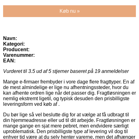
Køb nu »
Navn:
Kategori:
Producent:
Varenummer:
EAN:
Vurderet til
3.5
ud af 5 stjerner baseret på
19
anmeldelser
Mange e-firmaer frembyder i vore dage flere fragttyper. En af
de mest almindelige er lige nu afhentningssteder, hvor du
kan afhente ordren lige når det passer dig. Fragtløsningen er
nemlig ekstremt ligetil, og typisk desuden den prisbilligste
leveringsform ved køb af .
Du bør lige så vel beslutte dig for at vælge at få udbragt til
din hjemmeadresse eller ud til dit arbejde. Fragtløsningen er
mange gange en sjat mere pebret, men endvidere særligt
uproblematisk. Den prisbilligste type af levering vil dog til
enhver tid være at du selv henter varerne, men det afhænger