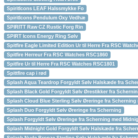
SpiritIcons LEAF Halssmykke Fo
SpiritIcons Pendulum Oxy Vedhæ
SPIRITT Raw CZ Rustic Forg Rin
SPIRT Icons Energy Ring Sølv
Spitfire Eagle Limited Edition Ur til Herre Fra RSC Wat
Spitfire Herreur Fra RSC Watches RSC1860
Spitfire Ur til Herre Fra RSC Watches RSC1801
Spittfire cap i rød
Splash Aqua Teardrop Forgyldt Sølv Halskæde fra Sch
Splash Black Gold Forgyldt Sølv Ørestikker fra Schern
Splash Cloud Blue Sterling Sølv Øreringe fra Schernin
Splash Duo Forgyldt Sølv Øreringe fra Scherning
Splash Forgyldt Sølv Øreringe fra Scherning med Midni
Splash Midnight Gold Forgyldt Sølv Halskæde fra Scher
Splash Nude Bronze Sterling Sølv Halskæde fra Scher