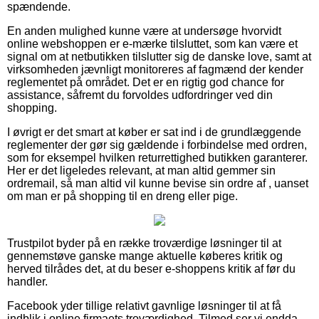
spændende.
En anden mulighed kunne være at undersøge hvorvidt
online webshoppen er e-mærke tilsluttet, som kan være et
signal om at netbutikken tilslutter sig de danske love, samt at
virksomheden jævnligt monitoreres af fagmænd der kender
reglementet på området. Det er en rigtig god chance for
assistance, såfremt du forvoldes udfordringer ved din
shopping.
I øvrigt er det smart at køber er sat ind i de grundlæggende
reglementer der gør sig gældende i forbindelse med ordren,
som for eksempel hvilken returrettighed butikken garanterer.
Her er det ligeledes relevant, at man altid gemmer sin
ordremail, så man altid vil kunne bevise sin ordre af , uanset
om man er på shopping til en dreng eller pige.
Trustpilot byder på en række troværdige løsninger til at
gennemstøve ganske mange aktuelle køberes kritik og
herved tilrådes det, at du beser e-shoppens kritik af før du
handler.
Facebook yder tillige relativt gavnlige løsninger til at få
indblik i online firmaets troværdighed. Tilmed ser vi endda