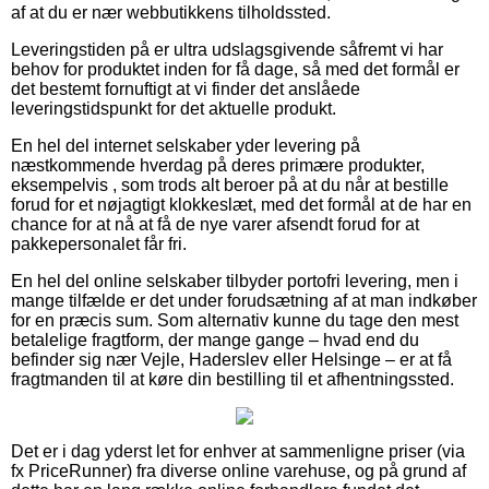
af at du er nær webbutikkens tilholdssted.
Leveringstiden på er ultra udslagsgivende såfremt vi har
behov for produktet inden for få dage, så med det formål er
det bestemt fornuftigt at vi finder det anslåede
leveringstidspunkt for det aktuelle produkt.
En hel del internet selskaber yder levering på
næstkommende hverdag på deres primære produkter,
eksempelvis , som trods alt beroer på at du når at bestille
forud for et nøjagtigt klokkeslæt, med det formål at de har en
chance for at nå at få de nye varer afsendt forud for at
pakkepersonalet får fri.
En hel del online selskaber tilbyder portofri levering, men i
mange tilfælde er det under forudsætning af at man indkøber
for en præcis sum. Som alternativ kunne du tage den mest
betalelige fragtform, der mange gange – hvad end du
befinder sig nær Vejle, Haderslev eller Helsinge – er at få
fragtmanden til at køre din bestilling til et afhentningssted.
Det er i dag yderst let for enhver at sammenligne priser (via
fx PriceRunner) fra diverse online varehuse, og på grund af