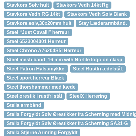
Stavkors Sølv hult
Stavkors Vedh 14kt Rg
Stavkors Vedh RG 14kt
Stavkors Vedh Sølv Blank
Stavkors,sølv,30x20mm hult
Stay Læderarmbånd.
Steel “Just Cavalli” herreur
Steel 6523004001 Herreur
Steel Chrono A76204S5I Herreur
Steel mesh band, 16 mm with Norlite logo on clasp
Steel Patron Halssmykke.
Steel Rustfri ædelstål.
Steel sport herreur Black
Steel thorshammer med kæde
Steel ørestik i rustfri stål
SteelX Herrering
Stelia armbånd
Stella Forgyldt Sølv Ørestikker fra Scherning med Midn
Stella Forgyldt Sølv Ørestikker fra Scherning SA31-G
Stella Stjerne Armring Forgyldt