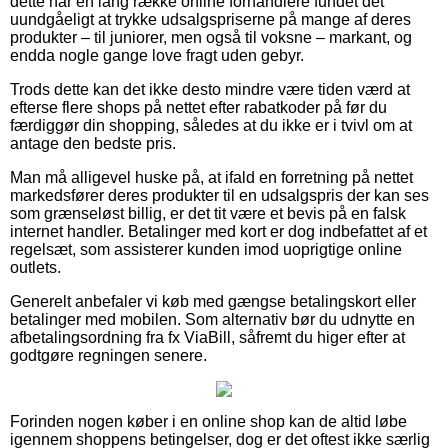
dette har en lang række online forhandlere fundet det
uundgåeligt at trykke udsalgspriserne på mange af deres
produkter – til juniorer, men også til voksne – markant, og
endda nogle gange love fragt uden gebyr.
Trods dette kan det ikke desto mindre være tiden værd at
efterse flere shops på nettet efter rabatkoder på før du
færdiggør din shopping, således at du ikke er i tvivl om at
antage den bedste pris.
Man må alligevel huske på, at ifald en forretning på nettet
markedsfører deres produkter til en udsalgspris der kan ses
som grænseløst billig, er det tit være et bevis på en falsk
internet handler. Betalinger med kort er dog indbefattet af et
regelsæt, som assisterer kunden imod uoprigtige online
outlets.
Generelt anbefaler vi køb med gængse betalingskort eller
betalinger med mobilen. Som alternativ bør du udnytte en
afbetalingsordning fra fx ViaBill, såfremt du higer efter at
godtgøre regningen senere.
Forinden nogen køber i en online shop kan de altid løbe
igennem shoppens betingelser, dog er det oftest ikke særlig