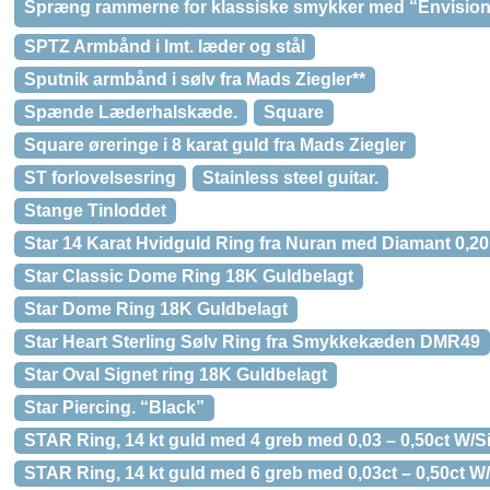
Spræng rammerne for klassiske smykker med “Envision” a
SPTZ Armbånd i Imt. læder og stål
Sputnik armbånd i sølv fra Mads Ziegler**
Spænde Læderhalskæde.
Square
Square øreringe i 8 karat guld fra Mads Ziegler
ST forlovelsesring
Stainless steel guitar.
Stange Tinloddet
Star 14 Karat Hvidguld Ring fra Nuran med Diamant 0,20
Star Classic Dome Ring 18K Guldbelagt
Star Dome Ring 18K Guldbelagt
Star Heart Sterling Sølv Ring fra Smykkekæden DMR49
Star Oval Signet ring 18K Guldbelagt
Star Piercing. “Black”
STAR Ring, 14 kt guld med 4 greb med 0,03 – 0,50ct W/S
STAR Ring, 14 kt guld med 6 greb med 0,03ct – 0,50ct W/