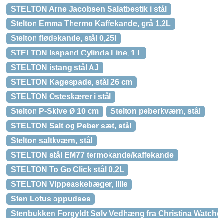
STELTON Arne Jacobsen Salatbestik i stål
Stelton Emma Thermo Kaffekande, grå 1,2L
Stelton flødekande, stål 0,25l
STELTON Isspand Cylinda Line, 1 L
STELTON istang stål AJ
STELTON Kagespade, stål 26 cm
STELTON Osteskærer i stål
Stelton P-Skive Ø 10 cm
Stelton peberkværn, stål
STELTON Salt og Peber sæt, stål
Stelton saltkværn, stål
STELTON stål EM77 termokande/kaffekande
STELTON To Go Click stål 0,2L
STELTON Vippeaskebæger, lille
Sten Lotus oppudses
Stenbukken Forgyldt Sølv Vedhæng fra Christina Watch