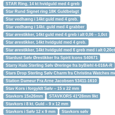
STAR Ring, 14 kt hvidguld med 4 greb
Star Rund Signet ring 18K Guldbelagt
Star vedhæng i 14kt guld med 4 greb.
Star vedhæng i 14kt. guld med 4 grabber
Star ørestikker, 14kt guld med 4 greb i alt 0,06 – 1,0ct
Star ørestikker, 14kt hvidguld med 4 greb.
Star ørestikker, 14kt hvidguld med 6 greb med i alt 0,20ct
Stardust Sølv Ørestikker fra Spirit Icons S40671
Starry Halo Sterling Sølv Øreringe fra byBiehl 4-016A-R
Stars Drop Sterling Sølv Charm fra Christina Watches me
Station Dameur Fra Arne Jacobsen 53411-1610
Stav Kors i forgyldt Sølv – 15 x 22 mm
Stavkors 15x26mm
STAVKORS 41*28mm 9kt
Stavkors i 8 kt. Guld – 9 x 12 mm
Stavkors i Sølv 12 x 9 mm
Stavkors sølv