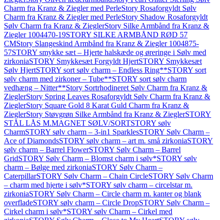
Charm fra Kranz & Ziegler med Perle
Story Rosaforgyldt Sølv
Charm fra Kranz & Ziegler med Perle
Story Shadow Rosaforgyldt
Sølv Charm fra Kranz & Ziegler
Story Silke Armbånd fra Kranz &
Ziegler 1004470-19
STORY SILKE ARMBÅND RØD 57
CM
Story Slangeskind Armbånd fra Kranz & Ziegler 1004875-
57
STORY smykke sæt – Hjerte halskæde og øreringe i Sølv med
zirkonia
STORY Smykkesæt Forgyldt Hjert
STORY Smykkesæt
Sølv Hjert
STORY sort sølv charm – Endless Ring**
STORY sort
sølv charm med zirkoner – Tube**
STORY sort sølv charm
vedhæng – Nitter**
Story Sortrhodineret Sølv Charm fra Kranz &
Ziegler
Story Spring Leaves Rosaforgyldt Sølv Charm fra Kranz &
Ziegler
Story Square Gold 8 Karat Guld Charm fra Kranz &
Ziegler
Story Støvgrøn Silke Armbånd fra Kranz & Ziegler
STORY
STÅL LÅS M.MAGNET SØLV/SORT
STORY sølv
Charm
STORY sølv charm – 3-in1 Sparkles
STORY Sølv Charm –
Ace of Diamonds
STORY sølv charm – art m. små zirkonia
STORY
sølv charm – Barrel Flower
STORY Sølv Charm – Barrel
Grid
STORY Sølv Charm – Blomst charm i sølv*
STORY sølv
charm – Bølge med zirkonia
STORY Sølv Charm –
Caterpillar
STORY Sølv Charm – Chain Circle
STORY Sølv Charm
– charm med hjerte i sølv*
STORY sølv charm – circelstar m.
zirkonia
STORY Sølv Charm – Circle charm m. kanter og blank
overflade
STORY sølv charm – Circle Drop
STORY Sølv Charm –
Cirkel charm i sølv*
STORY sølv Charm – Cirkel med