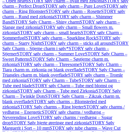
– Open hearts
STORY sølv charm – ovalt med zirkonia
STORY sølv
charm – Perfect Drop
STORY sølv charm – Pure Love
STORY sølv
charm – Ring Blomster
STORY sølv charm – Rosette
STORY sølv
charm – Rund med zirkonia
STORY sølv charm – Shimmer
Band
STORY Sølv Charm – Shiny charm
STORY sølv charm –
Slange med zirkonia
STORY sølv charm – Small flowers m.
zirkonia
STORY sølv charm – small hearts
STORY sølv Charm –
Sommerfugl
STORY sølv charm – Sparkling Rock
STORY sølv
charm – Starry Night
STORY sølv charm – sticks all around
STORY
Sølv Charm – Stjerne charm i sølv*
STORY sølv charm –
Stjerner
STORY sølv charm – Summer Love
STORY Sølv Charm –
Sweet Patterns
STORY Sølv Charm – Søstjerne charm m.
zirkonia
STORY sølv charm – Threesome
STORY Sølv Charm –
Tiara charm m. zirkonia og blank overflade
STORY Sølv Charm –
Triangles charm m. blank overflade
STORY sølv charm – Tromle
med zirkonia
STORY sølv Charm – Tube
STORY sølv Charm –
Tube med blade
STORY sølv Charm – Tube med blomst og
zirkonia
STORY sølv Charm – Tube med Zirkonia
STORY Sølv
Charm – Twinkle Dots
STORY Sølv Charm – Zikzak charm m.
blank overflade
STORY sølv charms – Blomsterled med
zirkonia
STORY Sølv charms – Ring hjerter
STORY sølv charms /
vedhæng – Energetic
STORY sølv charms / vedhæng –
Neverending Love
STORY sølv charms / vedhæng – Sugar
drop
STORY Sølv hjerte øreringe med zirkonia
STORY Sølv
Marguerit i Sort – 10 mm
STORY sølv tube charms – Wave Cut