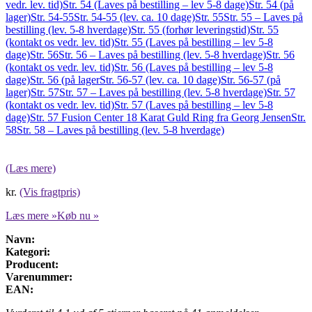
vedr. lev. tid)
Str. 54 (Laves på bestilling – lev 5-8 dage)
Str. 54 (på
lager)
Str. 54-55
Str. 54-55 (lev. ca. 10 dage)
Str. 55
Str. 55 – Laves på
bestilling (lev. 5-8 hverdage)
Str. 55 (forhør leveringstid)
Str. 55
(kontakt os vedr. lev. tid)
Str. 55 (Laves på bestilling – lev 5-8
dage)
Str. 56
Str. 56 – Laves på bestilling (lev. 5-8 hverdage)
Str. 56
(kontakt os vedr. lev. tid)
Str. 56 (Laves på bestilling – lev 5-8
dage)
Str. 56 (på lager
Str. 56-57 (lev. ca. 10 dage)
Str. 56-57 (på
lager)
Str. 57
Str. 57 – Laves på bestilling (lev. 5-8 hverdage)
Str. 57
(kontakt os vedr. lev. tid)
Str. 57 (Laves på bestilling – lev 5-8
dage)
Str. 57 Fusion Center 18 Karat Guld Ring fra Georg Jensen
Str.
58
Str. 58 – Laves på bestilling (lev. 5-8 hverdage)
(Læs mere)
kr.
(Vis fragtpris)
Læs mere »
Køb nu »
Navn:
Kategori:
Producent:
Varenummer:
EAN: