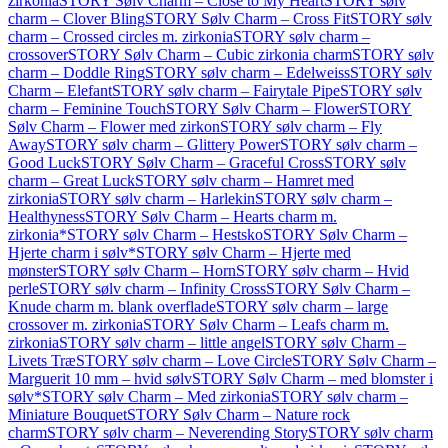
zirkonia
STORY Sølv Charm – Close to My Heart
STORY sølv
charm – Clover Bling
STORY Sølv Charm – Cross Fit
STORY sølv
charm – Crossed circles m. zirkonia
STORY sølv charm –
crossover
STORY Sølv Charm – Cubic zirkonia charm
STORY sølv
charm – Doddle Ring
STORY sølv charm – Edelweiss
STORY sølv
Charm – Elefant
STORY sølv charm – Fairytale Pipe
STORY sølv
charm – Feminine Touch
STORY Sølv Charm – Flower
STORY
Sølv Charm – Flower med zirkon
STORY sølv charm – Fly
Away
STORY sølv charm – Glittery Power
STORY sølv charm –
Good Luck
STORY Sølv Charm – Graceful Cross
STORY sølv
charm – Great Luck
STORY sølv charm – Hamret med
zirkonia
STORY sølv charm – Harlekin
STORY sølv charm –
Healthyness
STORY Sølv Charm – Hearts charm m.
zirkonia*
STORY sølv Charm – Hestsko
STORY Sølv Charm –
Hjerte charm i sølv*
STORY sølv Charm – Hjerte med
mønster
STORY sølv Charm – Horn
STORY sølv charm – Hvid
perle
STORY sølv charm – Infinity Cross
STORY Sølv Charm –
Knude charm m. blank overflade
STORY sølv charm – large
crossover m. zirkonia
STORY Sølv Charm – Leafs charm m.
zirkonia
STORY sølv charm – little angel
STORY sølv Charm –
Livets Træ
STORY sølv charm – Love Circle
STORY Sølv Charm –
Marguerit 10 mm – hvid sølv
STORY Sølv Charm – med blomster i
sølv*
STORY sølv Charm – Med zirkonia
STORY sølv charm –
Miniature Bouquet
STORY Sølv Charm – Nature rock
charm
STORY sølv charm – Neverending Story
STORY sølv charm