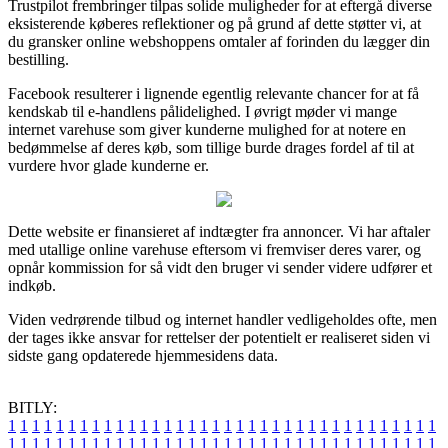
Trustpilot frembringer tilpas solide muligheder for at eftergå diverse
eksisterende køberes reflektioner og på grund af dette støtter vi, at
du gransker online webshoppens omtaler af forinden du lægger din
bestilling.
Facebook resulterer i lignende egentlig relevante chancer for at få
kendskab til e-handlens pålidelighed. I øvrigt møder vi mange
internet varehuse som giver kunderne mulighed for at notere en
bedømmelse af deres køb, som tillige burde drages fordel af til at
vurdere hvor glade kunderne er.
Dette website er finansieret af indtægter fra annoncer. Vi har aftaler
med utallige online varehuse eftersom vi fremviser deres varer, og
opnår kommission for så vidt den bruger vi sender videre udfører et
indkøb.
Viden vedrørende tilbud og internet handler vedligeholdes ofte, men
der tages ikke ansvar for rettelser der potentielt er realiseret siden vi
sidste gang opdaterede hjemmesidens data.
BITLY:
1
1
1
1
1
1
1
1
1
1
1
1
1
1
1
1
1
1
1
1
1
1
1
1
1
1
1
1
1
1
1
1
1
1
1
1
1
1
1
1
1
1
1
1
1
1
1
1
1
1
1
1
1
1
1
1
1
1
1
1
1
1
1
1
1
1
1
1
1
1
1
1