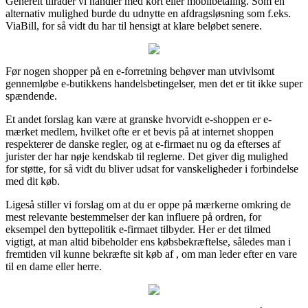
Generelt tilråder vi handler med kort eller mobilbetaling. Som en
alternativ mulighed burde du udnytte en afdragsløsning som f.eks.
ViaBill, for så vidt du har til hensigt at klare beløbet senere.
Før nogen shopper på en e-forretning behøver man utvivlsomt
gennemløbe e-butikkens handelsbetingelser, men det er tit ikke super
spændende.
Et andet forslag kan være at granske hvorvidt e-shoppen er e-
mærket medlem, hvilket ofte er et bevis på at internet shoppen
respekterer de danske regler, og at e-firmaet nu og da efterses af
jurister der har nøje kendskab til reglerne. Det giver dig mulighed
for støtte, for så vidt du bliver udsat for vanskeligheder i forbindelse
med dit køb.
Ligeså stiller vi forslag om at du er oppe på mærkerne omkring de
mest relevante bestemmelser der kan influere på ordren, for
eksempel den byttepolitik e-firmaet tilbyder. Her er det tilmed
vigtigt, at man altid bibeholder ens købsbekræftelse, således man i
fremtiden vil kunne bekræfte sit køb af , om man leder efter en vare
til en dame eller herre.