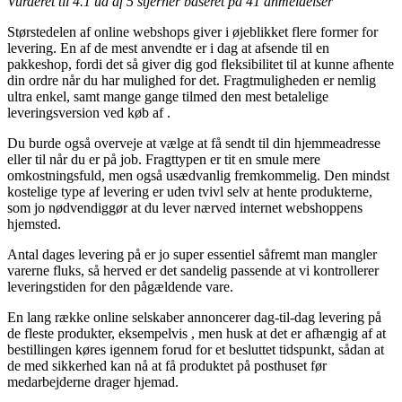
Vurderet til
4.1
ud af 5 stjerner baseret på
41
anmeldelser
Størstedelen af online webshops giver i øjeblikket flere former for
levering. En af de mest anvendte er i dag at afsende til en
pakkeshop, fordi det så giver dig god fleksibilitet til at kunne afhente
din ordre når du har mulighed for det. Fragtmuligheden er nemlig
ultra enkel, samt mange gange tilmed den mest betalelige
leveringsversion ved køb af .
Du burde også overveje at vælge at få sendt til din hjemmeadresse
eller til når du er på job. Fragttypen er tit en smule mere
omkostningsfuld, men også usædvanlig fremkommelig. Den mindst
kostelige type af levering er uden tvivl selv at hente produkterne,
som jo nødvendiggør at du lever nærved internet webshoppens
hjemsted.
Antal dages levering på er jo super essentiel såfremt man mangler
varerne fluks, så herved er det sandelig passende at vi kontrollerer
leveringstiden for den pågældende vare.
En lang række online selskaber annoncerer dag-til-dag levering på
de fleste produkter, eksempelvis , men husk at det er afhængig af at
bestillingen køres igennem forud for et besluttet tidspunkt, sådan at
de med sikkerhed kan nå at få produktet på posthuset før
medarbejderne drager hjemad.