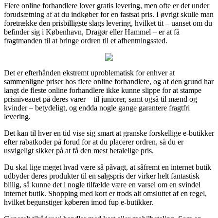
Flere online forhandlere lover gratis levering, men ofte er det under
forudsætning af at du indkøber for en fastsat pris. I øvrigt skulle man
foretrække den prisbilligste slags levering, hvilket tit – uanset om du
befinder sig i København, Dragør eller Hammel – er at få
fragtmanden til at bringe ordren til et afhentningssted.
Det er efterhånden ekstremt uproblematisk for enhver at
sammenligne priser hos flere online forhandlere, og af den grund har
langt de fleste online forhandlere ikke kunne slippe for at stampe
prisniveauet på deres varer – til juniorer, samt også til mænd og
kvinder – betydeligt, og endda nogle gange garantere fragtfri
levering.
Det kan til hver en tid vise sig smart at granske forskellige e-butikker
efter rabatkoder på forud for at du placerer ordren, så du er
usvigeligt sikker på at få den mest betalelige pris.
Du skal lige meget hvad være så påvagt, at såfremt en internet butik
udbyder deres produkter til en salgspris der virker helt fantastisk
billig, så kunne det i nogle tilfælde være en varsel om en svindel
internet butik. Shopping med kort er trods alt omsluttet af en regel,
hvilket begunstiger køberen imod fup e-butikker.