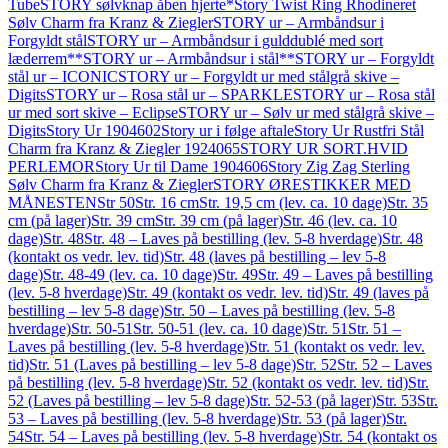
Tube
STORY sølvknap åben hjerte*
Story Twist Ring Rhodineret
Sølv Charm fra Kranz & Ziegler
STORY ur – Armbåndsur i
Forgyldt stål
STORY ur – Armbåndsur i gulddublé med sort
læderrem**
STORY ur – Armbåndsur i stål**
STORY ur – Forgyldt
stål ur – ICONIC
STORY ur – Forgyldt ur med stålgrå skive –
Digits
STORY ur – Rosa stål ur – SPARKLE
STORY ur – Rosa stål
ur med sort skive – Eclipse
STORY ur – Sølv ur med stålgrå skive –
Digits
Story Ur 1904602
Story ur i følge aftale
Story Ur Rustfri Stål
Charm fra Kranz & Ziegler 1924065
STORY UR SORT.HVID
PERLEMOR
Story Ur til Dame 1904606
Story Zig Zag Sterling
Sølv Charm fra Kranz & Ziegler
STORY ØRESTIKKER MED
MÅNESTEN
Str 50
Str. 16 cm
Str. 19,5 cm (lev. ca. 10 dage)
Str. 35
cm (på lager)
Str. 39 cm
Str. 39 cm (på lager)
Str. 46 (lev. ca. 10
dage)
Str. 48
Str. 48 – Laves på bestilling (lev. 5-8 hverdage)
Str. 48
(kontakt os vedr. lev. tid)
Str. 48 (laves på bestilling – lev 5-8
dage)
Str. 48-49 (lev. ca. 10 dage)
Str. 49
Str. 49 – Laves på bestilling
(lev. 5-8 hverdage)
Str. 49 (kontakt os vedr. lev. tid)
Str. 49 (laves på
bestilling – lev 5-8 dage)
Str. 50 – Laves på bestilling (lev. 5-8
hverdage)
Str. 50-51
Str. 50-51 (lev. ca. 10 dage)
Str. 51
Str. 51 –
Laves på bestilling (lev. 5-8 hverdage)
Str. 51 (kontakt os vedr. lev.
tid)
Str. 51 (Laves på bestilling – lev 5-8 dage)
Str. 52
Str. 52 – Laves
på bestilling (lev. 5-8 hverdage)
Str. 52 (kontakt os vedr. lev. tid)
Str.
52 (Laves på bestilling – lev 5-8 dage)
Str. 52-53 (på lager)
Str. 53
Str.
53 – Laves på bestilling (lev. 5-8 hverdage)
Str. 53 (på lager)
Str.
54
Str. 54 – Laves på bestilling (lev. 5-8 hverdage)
Str. 54 (kontakt os