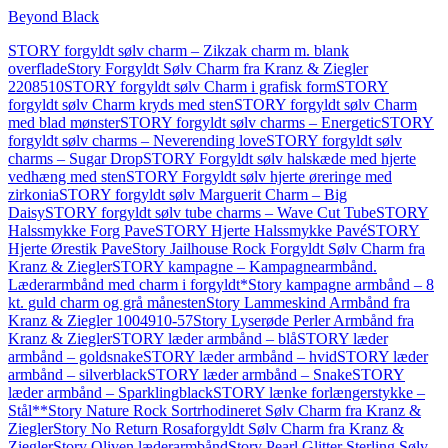
Beyond Black
STORY forgyldt sølv charm – Zikzak charm m. blank
overflade
Story Forgyldt Sølv Charm fra Kranz & Ziegler
2208510
STORY forgyldt sølv Charm i grafisk form
STORY
forgyldt sølv Charm kryds med sten
STORY forgyldt sølv Charm
med blad mønster
STORY forgyldt sølv charms – Energetic
STORY
forgyldt sølv charms – Neverending love
STORY forgyldt sølv
charms – Sugar Drop
STORY Forgyldt sølv halskæde med hjerte
vedhæng med sten
STORY Forgyldt sølv hjerte øreringe med
zirkonia
STORY forgyldt sølv Marguerit Charm – Big
Daisy
STORY forgyldt sølv tube charms – Wave Cut Tube
STORY
Halssmykke Forg Pave
STORY Hjerte Halssmykke Pavé
STORY
Hjerte Ørestik Pave
Story Jailhouse Rock Forgyldt Sølv Charm fra
Kranz & Ziegler
STORY kampagne – Kampagnearmbånd.
Læderarmbånd med charm i forgyldt*
Story kampagne armbånd – 8
kt. guld charm og grå månesten
Story Lammeskind Armbånd fra
Kranz & Ziegler 1004910-57
Story Lyserøde Perler Armbånd fra
Kranz & Ziegler
STORY læder armbånd – blå
STORY læder
armbånd – goldsnake
STORY læder armbånd – hvid
STORY læder
armbånd – silverblack
STORY læder armbånd – Snake
STORY
læder armbånd – Sparklingblack
STORY lænke forlængerstykke –
Stål**
Story Nature Rock Sortrhodineret Sølv Charm fra Kranz &
Ziegler
Story No Return Rosaforgyldt Sølv Charm fra Kranz &
Ziegler
Story Oliven læderarmbånd
Story Pearl Glitter Sterling Sølv