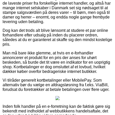
de laveste priser fra forskellige internet handler, og altså har
mange internet selskaber i Danmark set sig nødsaget til at
stampe salgsværdien på deres varer – til børn, men også til
damer og herrer – enormt, og endda nogle gange frembyde
levering uden betaling.
Dog kan det trods alt blive lønsomt at studere et par online
forhandlere efter udsalg på inden du placerer ordren,
således at du er garanteret at skaffe sig den mindst kostelige
pris.
Man må bare ikke glemme, at hvis en e-forhandler
annoncerer et produkt for en pris der anses for uhørt
beskeden, så burde det tit være en indikator for en uoprigtig
shop. Kortbetalinger er dog omsluttet af et lovbud, hvilket
dækker køber overfor bedrageriske internet butikker.
Vi tilråder generelt kortbetalinger eller MobilePay. Som
alternativ bør du vælge en afdragsløsning fra f.eks. ViaBill,
forudsat du foretrækker at betale betalingen over flere uger.
Inden folk handler på en e-forretning kan de faktisk gøre sig
bekendt med indholdet af webbutikkens handelsaftale, det