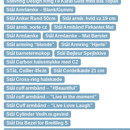
Støvring Design Ring i 8 Karat Guld med Blå Topas
Stål Amrlænke – Blank/Gummi
Stål Anker Rund 50cm
Stål armb. hvid cz.19 cm
Stål armb. sorte cz
Stål Armbånd Firkantet Mat
Stål Armlænke
Stål Armlænke – Mat Børstet
Stål armring “blonde”
Stål Armring “Hjerte”
Stål barnetermokop
Stål Bøjleur Spejlskive
Stål Carbon halssmykke med CZ
STåL Collier 45cm
Stål Cordelkæde 21 cm
Stål Cross-ring halskæde
Stål cuff armbånd – “#Beautiful”
Stål cuff armbånd – “Live in the moment”
Stål Cuff armbånd – “Live Love Laugh”
Stål Cylinder Vedh.m.gevind
Stål Dia Bezel for Breitling S