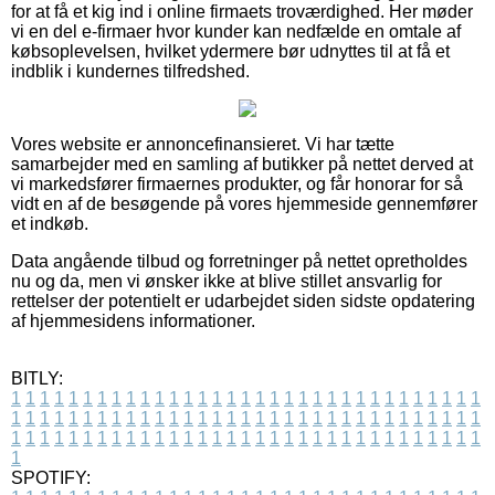
for at få et kig ind i online firmaets troværdighed. Her møder
vi en del e-firmaer hvor kunder kan nedfælde en omtale af
købsoplevelsen, hvilket ydermere bør udnyttes til at få et
indblik i kundernes tilfredshed.
Vores website er annoncefinansieret. Vi har tætte
samarbejder med en samling af butikker på nettet derved at
vi markedsfører firmaernes produkter, og får honorar for så
vidt en af de besøgende på vores hjemmeside gennemfører
et indkøb.
Data angående tilbud og forretninger på nettet opretholdes
nu og da, men vi ønsker ikke at blive stillet ansvarlig for
rettelser der potentielt er udarbejdet siden sidste opdatering
af hjemmesidens informationer.
BITLY:
1
1
1
1
1
1
1
1
1
1
1
1
1
1
1
1
1
1
1
1
1
1
1
1
1
1
1
1
1
1
1
1
1
1
1
1
1
1
1
1
1
1
1
1
1
1
1
1
1
1
1
1
1
1
1
1
1
1
1
1
1
1
1
1
1
1
1
1
1
1
1
1
1
1
1
1
1
1
1
1
1
1
1
1
1
1
1
1
1
1
1
1
1
1
1
1
1
1
1
1
SPOTIFY: