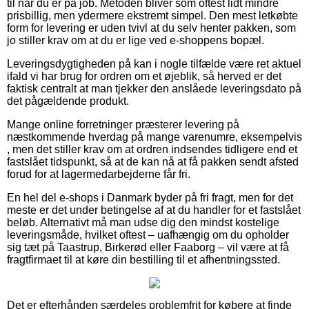
til når du er på job. Metoden bliver som oftest lidt mindre
prisbillig, men ydermere ekstremt simpel. Den mest letkøbte
form for levering er uden tvivl at du selv henter pakken, som
jo stiller krav om at du er lige ved e-shoppens bopæl.
Leveringsdygtigheden på kan i nogle tilfælde være ret aktuel
ifald vi har brug for ordren om et øjeblik, så herved er det
faktisk centralt at man tjekker den anslåede leveringsdato på
det pågældende produkt.
Mange online forretninger præsterer levering på
næstkommende hverdag på mange varenumre, eksempelvis
, men det stiller krav om at ordren indsendes tidligere end et
fastslået tidspunkt, så at de kan nå at få pakken sendt afsted
forud for at lagermedarbejderne får fri.
En hel del e-shops i Danmark byder på fri fragt, men for det
meste er det under betingelse af at du handler for et fastslået
beløb. Alternativt må man udse dig den mindst kostelige
leveringsmåde, hvilket oftest – uafhængig om du opholder
sig tæt på Taastrup, Birkerød eller Faaborg – vil være at få
fragtfirmaet til at køre din bestilling til et afhentningssted.
Det er efterhånden særdeles problemfrit for købere at finde