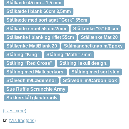
Stålkæde 45 cm – 1,5 mm
Stålkæde i blank 60cm 3,5mm
Stålkæde med sort agat “Gork” 55cm
Stålkæde snoet 55 cm/2mm
Stållænke “G” 60 cm
Stållænke i blank og riflet 55cm
Stållænke Mat 20
Stållænke Mat/Blank 20
Stålmanchetknap m/Epoxy
Stålring “King”
Stålring “Math” 7mm
Stålring “Red Cross”
Stålring i skull design.
Stålring med Malteserkors.
Stålring med sort sten
Stålvedh m/Lædersnor
Stålvedh. m/Carbon look
Sue Ruffle Scrunchie Army
Sukkerskål glas/forsølv
(Læs mere)
kr.
(Vis fragtpris)