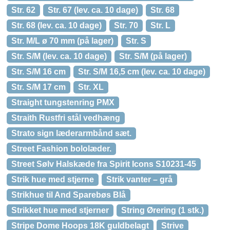
Str. 62
Str. 67 (lev. ca. 10 dage)
Str. 68
Str. 68 (lev. ca. 10 dage)
Str. 70
Str. L
Str. M/L ø 70 mm (på lager)
Str. S
Str. S/M (lev. ca. 10 dage)
Str. S/M (på lager)
Str. S/M 16 cm
Str. S/M 16,5 cm (lev. ca. 10 dage)
Str. S/M 17 cm
Str. XL
Straight tungstenring PMX
Straith Rustfri stål vedhæng
Strato sign læderarmbånd sæt.
Street Fashion bololæder.
Street Sølv Halskæde fra Spirit Icons S10231-45
Strik hue med stjerne
Strik vanter – grå
Strikhue til And Sparebøs Blå
Strikket hue med stjerner
String Ørering (1 stk.)
Stripe Dome Hoops 18K guldbelagt
Strive