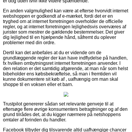
er dog uden tvivl ikke videre spændende.
En anden valgmulighed kan være at efterse hvorvidt internet
webshoppen er godkendt af e-mærket, fordi det er en
tryghed om at internet forretningen overholder de officielle
regler, og at internet forretningen lejlighedsvis overværes af
jurister som mestrer de gældende bestemmelser. Det giver
dig lejlighed til en hjælpende hånd, såfremt du oplever
problemer med din ordre.
Dertil kan det anbefales at du er vidende om de
grundlæggende regler der kan have indflydelse på handlen,
fx hvilken ombytningsret internet forretningen anvender. I
den relation er det samtidig afgørende, at man når som helst
bibeholder ens købsbekræftelse, så man i fremtiden vil
kunne dokumentere sit køb af , uafhængig om man skal
shoppe til en voksen eller et barn.
Trustpilot genererer sådan set relevante genveje til at
eftersøge flere øvrige konsumenters betragtninger og af den
grund tilrådes det, at du kigger nærmere på netshoppens
omtaler af forinden du handler.
Facebook tilbyder dig tilsvarende altid uafhængige chancer