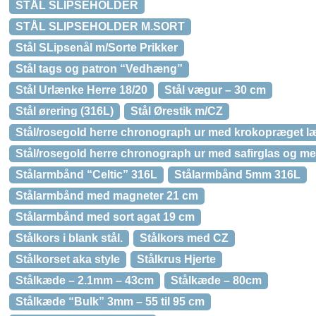
STÅL SLIPSEHOLDER
STÅL SLIPSEHOLDER M.SORT
Stål SLipsenål m/Sorte Prikker
Stål tags og patron “Vedhæng”
Stål Urlænke Herre 18/20
Stål vægur – 30 cm
Stål ørering (316L)
Stål Ørestik m/CZ
Stål/rosegold herre chronograph ur med krokopræget 
Stål/rosegold herre chronograph ur med safirglas og m
Stålarmbånd “Celtic” 316L
Stålarmbånd 5mm 316L
Stålarmbånd med magneter 21 cm
Stålarmbånd med sort agat 19 cm
Stålkors i blank stål.
Stålkors med CZ
Stålkorset aka style
Stålkrus Hjerte
Stålkæde – 2.1mm – 43cm
Stålkæde – 80cm
Stålkæde “Bulk” 3mm – 55 til 95 cm