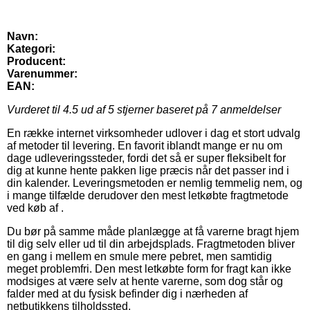
Navn:
Kategori:
Producent:
Varenummer:
EAN:
Vurderet til
4.5
ud af 5 stjerner baseret på
7
anmeldelser
En række internet virksomheder udlover i dag et stort udvalg
af metoder til levering. En favorit iblandt mange er nu om
dage udleveringssteder, fordi det så er super fleksibelt for
dig at kunne hente pakken lige præcis når det passer ind i
din kalender. Leveringsmetoden er nemlig temmelig nem, og
i mange tilfælde derudover den mest letkøbte fragtmetode
ved køb af .
Du bør på samme måde planlægge at få varerne bragt hjem
til dig selv eller ud til din arbejdsplads. Fragtmetoden bliver
en gang i mellem en smule mere pebret, men samtidig
meget problemfri. Den mest letkøbte form for fragt kan ikke
modsiges at være selv at hente varerne, som dog står og
falder med at du fysisk befinder dig i nærheden af
netbutikkens tilholdssted.