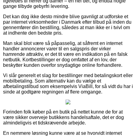
ligeledes til herrer og damer – en hel del, og endda nogle
gange tilbyde gebyrfri levering.
Det kan dog ikke desto mindre blive gavnligt at udforske et
par internet virksomheder i Danmark efter tilbud på inden du
gennemfører din bestilling, således at man ikke er i tvivl om
at indhente den bedste pris.
Man skal blot være så påpasselig, at såfremt en internet
handler annoncerer varer til en salgspris der virker
hamrende attraktiv, er det tit være en indikation på en falsk
netbutik. Kortbestillinger er dog omfattet af en lov, der
beskytter kunden overfor snydagtige online forhandlere.
Vi slår generelt et slag for bestillinger med betalingskort eller
mobilbetaling. Som alternativ kan du vælge et
afbetalingstilbud som eksempelvis ViaBill, for så vidt du har i
sinde at godtgøre regningen af flere omgange.
Forinden folk køber på en butik på nettet kunne de for at
være sikker overveje butikkens handelsaftale, det er dog
almindeligvis et tidskrævende arbejde.
En nemmere løsning kunne være at se hvorvidt internet