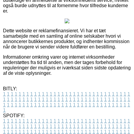
udfærdige en anmeldelse af virksomhedens service, hvilket
også burde udnyttes til at fornemme hvor tilfredse kunderne
er.
Dette website er reklamefinansieret. Vi har et tæt
samarbejde med en samling af online selskaber hvori vi
annoncerer butikkernes produkter, og indhenter kommission
når de brugere vi sender videre fuldfører en bestilling.
Informationer omkring varer og internet virksomheder
understøttes fra tid til anden, men der tages forbehold for
reguleringer der muligvis er iværksat siden sidste opdatering
af de viste oplysninger.
BITLY:
1
1
1
1
1
1
1
1
1
1
1
1
1
1
1
1
1
1
1
1
1
1
1
1
1
1
1
1
1
1
1
1
1
1
1
1
1
1
1
1
1
1
1
1
1
1
1
1
1
1
1
1
1
1
1
1
1
1
1
1
1
1
1
1
1
1
1
1
1
1
1
1
1
1
1
1
1
1
1
1
1
1
1
1
1
1
1
1
1
1
1
1
1
1
1
1
1
1
1
1
SPOTIFY:
1
1
1
1
1
1
1
1
1
1
1
1
1
1
1
1
1
1
1
1
1
1
1
1
1
1
1
1
1
1
1
1
1
1
1
1
1
1
1
1
1
1
1
1
1
1
1
1
1
1
1
1
1
1
1
1
1
1
1
1
1
1
1
1
1
1
1
1
1
1
1
1
1
1
1
1
1
1
1
1
1
1
1
1
1
1
1
1
1
1
1
1
1
1
1
1
1
1
1