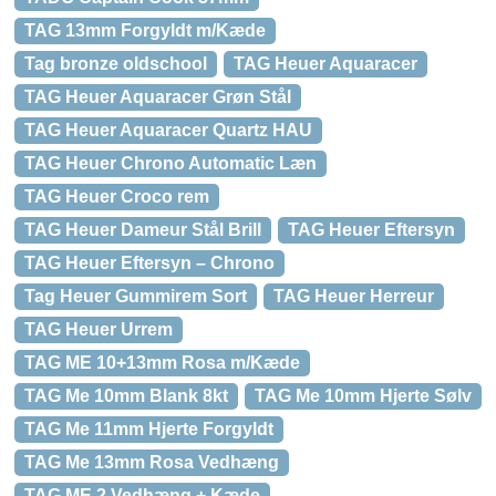
TAG 13mm Forgyldt m/Kæde
Tag bronze oldschool
TAG Heuer Aquaracer
TAG Heuer Aquaracer Grøn Stål
TAG Heuer Aquaracer Quartz HAU
TAG Heuer Chrono Automatic Læn
TAG Heuer Croco rem
TAG Heuer Dameur Stål Brill
TAG Heuer Eftersyn
TAG Heuer Eftersyn – Chrono
Tag Heuer Gummirem Sort
TAG Heuer Herreur
TAG Heuer Urrem
TAG ME 10+13mm Rosa m/Kæde
TAG Me 10mm Blank 8kt
TAG Me 10mm Hjerte Sølv
TAG Me 11mm Hjerte Forgyldt
TAG Me 13mm Rosa Vedhæng
TAG ME 2 Vedhæng + Kæde