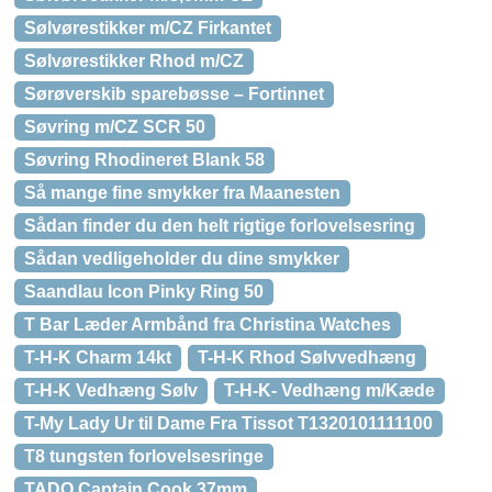
Sølvørestikker m/CZ Firkantet
Sølvørestikker Rhod m/CZ
Sørøverskib sparebøsse – Fortinnet
Søvring m/CZ SCR 50
Søvring Rhodineret Blank 58
Så mange fine smykker fra Maanesten
Sådan finder du den helt rigtige forlovelsesring
Sådan vedligeholder du dine smykker
Saandlau Icon Pinky Ring 50
T Bar Læder Armbånd fra Christina Watches
T-H-K Charm 14kt
T-H-K Rhod Sølvvedhæng
T-H-K Vedhæng Sølv
T-H-K- Vedhæng m/Kæde
T-My Lady Ur til Dame Fra Tissot T1320101111100
T8 tungsten forlovelsesringe
TADO Captain Cook 37mm