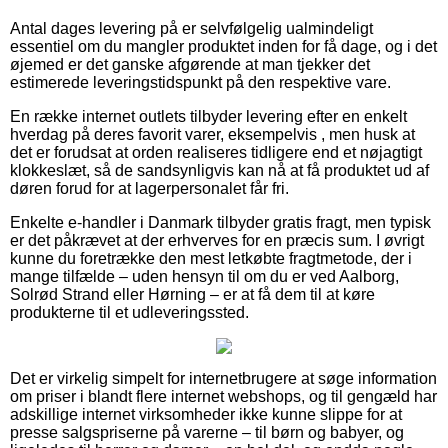
Antal dages levering på er selvfølgelig ualmindeligt
essentiel om du mangler produktet inden for få dage, og i det
øjemed er det ganske afgørende at man tjekker det
estimerede leveringstidspunkt på den respektive vare.
En række internet outlets tilbyder levering efter en enkelt
hverdag på deres favorit varer, eksempelvis , men husk at
det er forudsat at orden realiseres tidligere end et nøjagtigt
klokkeslæt, så de sandsynligvis kan nå at få produktet ud af
døren forud for at lagerpersonalet får fri.
Enkelte e-handler i Danmark tilbyder gratis fragt, men typisk
er det påkrævet at der erhverves for en præcis sum. I øvrigt
kunne du foretrække den mest letkøbte fragtmetode, der i
mange tilfælde – uden hensyn til om du er ved Aalborg,
Solrød Strand eller Hørning – er at få dem til at køre
produkterne til et udleveringssted.
Det er virkelig simpelt for internetbrugere at søge information
om priser i blandt flere internet webshops, og til gengæld har
adskillige internet virksomheder ikke kunne slippe for at
presse salgspriserne på varerne – til børn og babyer, og