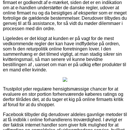
firmaet er godkendt af e-mærket, siden det er en indikation
om at e-handlen understøtter de danske regler, udover at
online firmaet nu og da besigtiges af eksperter som er meget
fortrolige de gældende bestemmelser. Derudover tilbydes du
genvej til at få assistance, for så vidt du møder dilemmaer i
processen med din ordre.
Ligeledes er det klogt at kunden er på vagt for de mest
vedkommende regler der kan have indflydelse på ordren,
som fx den returpolitik online forretningen lover. I den
sammenhæng er det tilmed vigtigt, at man stadig sikrer sin
kvitteringsmail, så man senere vil kunne bevidne
bestillingen af , uanset om man er på udkig efter produkter til
en mand eller kvinde.
Trustpilot yder regulære hensigtsmæssige chancer for at
evaluere en stor portion forhenværende køberes ratings og
derfor tilrådes det, at du tager et kig på online firmaets kritik
af forud for at du shopper.
Facebook tilbyder dig derudover aldeles gavnlige metoder til
at få indblik i online forhandlerens troværdighed. I øvrigt er
der faktisk internet handler som giver folk mulighed for at