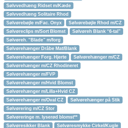
Sølvvedhæng Ridset m/Kæde
Sølvvedhæng Solitaire Rhod
Sølvørebøjle m/Fac. Onyx
Sølvørebøjle Rhod m/CZ
Sølvøreclips m/Sort Blomst
Sølvøreh Blank “6-tal”
Sølvøreh. “Blade” m/forg
Sølvørehænger Dråbe Mat/Blank
Sølvørehænger Forg. Hjerte
Sølvørehænger m/CZ
Sølvørehænger m/CZ Rhodineret
Sølvørehænger m/FVP
Sølvørehænger m/Hvid Blomst
Sølvørehænger m/Lilla+Hvid CZ
Sølvørehænger m/Oval CZ
Sølvørehænger på Stik
Sølvørering m/CZ Stor
Sølvøreringe m. lyserød blomst**
Sølvøresikker Blank
Sølvøresmykke Cirkel/Kugle