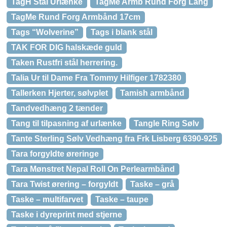
TagH Stål Urlænke
TagMe Armb Rund Forg Lang
TagMe Rund Forg Armbånd 17cm
Tags “Wolverine”
Tags i blank stål
TAK FOR DIG halskæde guld
Taken Rustfri stål herrering.
Talia Ur til Dame Fra Tommy Hilfiger 1782380
Tallerken Hjerter, sølvplet
Tamish armbånd
Tandvedhæng 2 tænder
Tang til tilpasning af urlænke
Tangle Ring Sølv
Tante Sterling Sølv Vedhæng fra Frk Lisberg 6390-925
Tara forgyldte øreringe
Tara Mønstret Nepal Roll On Perlearmbånd
Tara Twist ørering – forgyldt
Taske – grå
Taske – multifarvet
Taske – taupe
Taske i dyreprint med stjerne