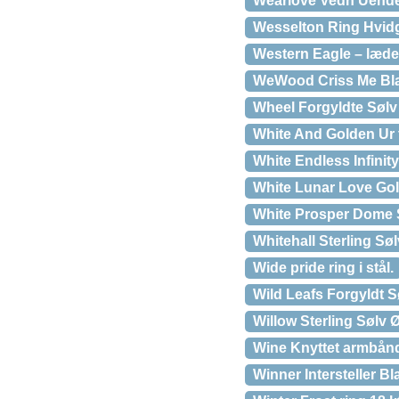
Wearlove Vedh Uend
Wesselton Ring Hvid
Western Eagle – læd
WeWood Criss Me Bl
Wheel Forgyldte Sølv 
White And Golden Ur 
White Endless Infinity
White Lunar Love Go
White Prosper Dome S
Whitehall Sterling Sø
Wide pride ring i stål.
Wild Leafs Forgyldt S
Willow Sterling Sølv 
Wine Knyttet armbånd 
Winner Intersteller Bl