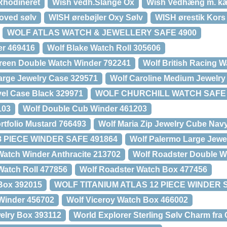
Rhodineret
Wish vedh.Slange Ox
Wish Vedhæng m. k
oved sølv
WISH ørebøjler Oxy Sølv
WISH ørestik Kors
WOLF ATLAS WATCH & JEWELLERY SAFE 4900
er 469416
Wolf Blake Watch Roll 305606
Green Double Watch Winder 792241
Wolf British Racing 
Large Jewelry Case 329571
Wolf Caroline Medium Jewelry
vel Case Black 329971
WOLF CHURCHILL WATCH SAFE 
103
Wolf Double Cub Winder 461203
rtfolio Mustard 766493
Wolf Maria Zip Jewelry Cube Nav
 PIECE WINDER SAFE 491864
Wolf Palermo Large Jewe
Watch Winder Anthracite 213702
Wolf Roadster Double W
 Watch Roll 477856
Wolf Roadster Watch Box 477456
 Box 392015
WOLF TITANIUM ATLAS 12 PIECE WINDER 
 Winder 456702
Wolf Viceroy Watch Box 466002
elry Box 393112
World Explorer Sterling Sølv Charm fra