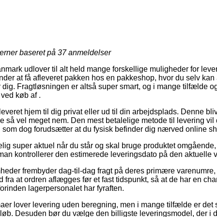
jerner baseret på
37
anmeldelser
ark udlover til alt held mange forskellige muligheder for leve
nder at få afleveret pakken hos en pakkeshop, hvor du selv kan
 dig. Fragtløsningen er altså super smart, og i mange tilfælde 
ved køb af .
leveret hjem til dig privat eller ud til din arbejdsplads. Denne bliv
 så vel meget nem. Den mest betalelige metode til levering vil d
, som dog forudsætter at du fysisk befinder dig nærved online s
elig super aktuel når du står og skal bruge produktet omgående,
 man kontrollerer den estimerede leveringsdato på den aktuelle v
mheder frembyder dag-til-dag fragt på deres primære varenumre
fra at ordren aflægges før et fast tidspunkt, så at de har en chan
forinden lagerpersonalet har fyraften.
maer lover levering uden beregning, men i mange tilfælde er det
beløb. Desuden bør du vælge den billigste leveringsmodel, der i de