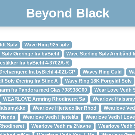
Beyond Black
dt Sølv
Wave Ring 925 sølv
 Sølv Øreringe fra byBiehl
Wave Sterling Sølv Armbånd f
estikker fra byBiehl 4-3702A-R
Ørehængere fra byBiehl 4-021-GP
Wavey Ring Guld
Wa
 Sølv Ørering fra Stine A
Wavy Ring 18K Forgyldt Sølv
Charm fra Pandora med Glas 798938C00
Wear Love Vedh S
WEARLOVE Armring Rhodineret Sø
Wearlove Halssmy
Halssmykke
Wearlove Hjertecollier Rhod
Wearlove Ved
Friends
Wearlove Vedh Hjertelås
Wearlove Vedh I Lov
Rhodineret
Wearlove Vedh m/ 2Navne
Wearlove Vedh 