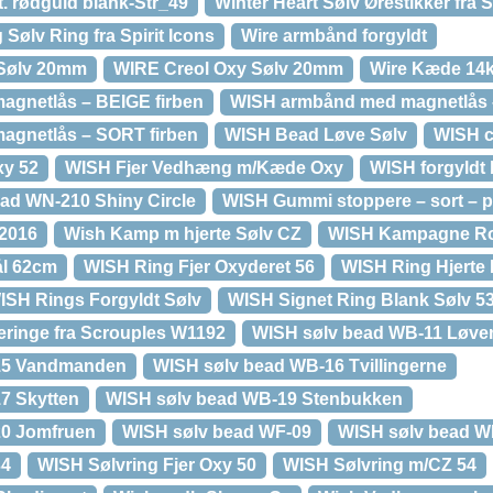
t. rødguld blank-Str_49
Winter Heart Sølv Ørestikker fra 
 Sølv Ring fra Spirit Icons
Wire armbånd forgyldt
 Sølv 20mm
WIRE Creol Oxy Sølv 20mm
Wire Kæde 14k
gnetlås – BEIGE firben
WISH armbånd med magnetlås 
gnetlås – SORT firben
WISH Bead Løve Sølv
WISH c
xy 52
WISH Fjer Vedhæng m/Kæde Oxy
WISH forgyldt
ead WN-210 Shiny Circle
WISH Gummi stoppere – sort – p
2016
Wish Kamp m hjerte Sølv CZ
WISH Kampagne Ro
ål 62cm
WISH Ring Fjer Oxyderet 56
WISH Ring Hjerte
ISH Rings Forgyldt Sølv
WISH Signet Ring Blank Sølv 5
reringe fra Scrouples W1192
WISH sølv bead WB-11 Løve
15 Vandmanden
WISH sølv bead WB-16 Tvillingerne
7 Skytten
WISH sølv bead WB-19 Stenbukken
20 Jomfruen
WISH sølv bead WF-09
WISH sølv bead WN
34
WISH Sølvring Fjer Oxy 50
WISH Sølvring m/CZ 54