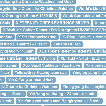
Vedhæng fra Christina Watches med Onyx
rgyldt Sølv Charm fra Christina Watches
World’s Most 
v Ørering fra Stine A 1259-02-S
Wuuk Cannabis armbå
t Sølv
X ETERNITY GREEN EARRINGS SILVER
X herr
X Mathilde Gøhler Dameur Fra Nordgreen UN28SI5LSG
armbånd
X Stål forlovelsesring
X- Ring i Sølv m. zirkoni
ld med Diamanter – 0,11 ct.
Xanadu Ur Rep
gyldt 60cm / 4,5mm
XL Fabione læder og ædelstål armbå
re armbånd i ædelstål / 1,6 cm
XL REM – SHEFFIELD – 
 stk. 20mm
Xtra Small Vækkeur – Ass Farve
Yale perle
Titan
Yellow/Grey Racing team cap
Yeng og yang finge
k.
Yin & Yang armbånd 4stk
ølv Charm fra Christina Watches
Yin og yang halssmykke i
æng – u/kæde
Yin Yang vedhæng – 24mm – u/kæde
 u/kæde
Yin Yang vedhæng med Bjergkrystal – u/kæde