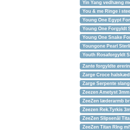
Yin Yang vedhæng me
You & me Ringe i ste
Young One Egypt Forgy
Young One Forgyldt S
Young One Snake Forgy
Youngone Pearl Sterl
Youth Rosaforgyldt Sø
Zante forgyldte øreri
Zarge Croce halskæd
Zarge Serpente slange
Zeezen Ametyst 3mm
ZeeZen læderarmb bru
Zeezen Rek.Tyrkis 3
ZeeZen Slipsenål Tita
ZeeZen Titan RIng m