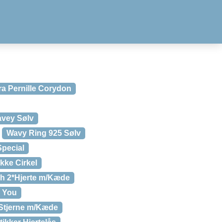
ra Pernille Corydon
vey Sølv
Wavy Ring 925 Sølv
pecial
kke Cirkel
h 2*Hjerte m/Kæde
e You
Stjerne m/Kæde