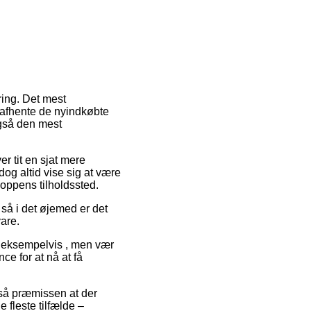
ring. Det mest
 afhente de nyindkøbte
også den mest
er tit en sjat mere
og altid vise sig at være
hoppens tilholdssted.
 så i det øjemed er det
are.
, eksempelvis , men vær
ce for at nå at få
 så præmissen at der
 fleste tilfælde –