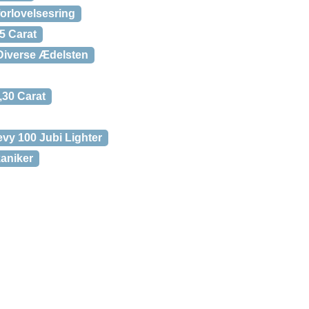
forlovelsesring
35 Carat
 Diverse Ædelsten
,30 Carat
vy 100 Jubi Lighter
aniker