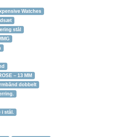
Expensive Watches
ndsæt
ering stål
BMMG
a
nd
ROSE – 13 MM
armbånd dobbelt
rring.
 stål.