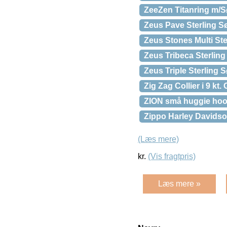
ZeeZen Titanring m/S
Zeus Pave Sterling Sø
Zeus Stones Multi St
Zeus Tribeca Sterling
Zeus Triple Sterling 
Zig Zag Collier i 9 kt.
ZION små huggie hoop
Zippo Harley Davidso
(Læs mere)
kr.
(Vis fragtpris)
Læs mere »