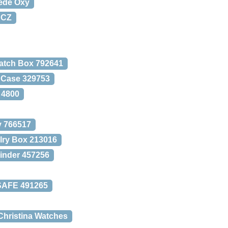
æde Oxy
 CZ
Watch Box 792641
 Case 329753
4800
y 766517
lry Box 213016
inder 457256
SAFE 491265
 Christina Watches