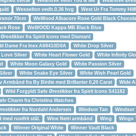
elighed m/Kæ
Wearlove Vedh You & Me
Wearlove Ørest
guld
Wesselton vedh.0,36 hvg
West Ur Fra Tommy Hilf
ersnor 70cm
WeWood Albacore Rose Gold Black Chocola
ack Rose
WeWOOD Kappa MB Black Blue
Ørestikker fra Spirit Icons med Diamant
til Dame Fra Inex A69410D0A
White Drop Silver
 Love Silver
White Heart Flower Gold
White Infinity Gl
ld
White Moon Galaxy Gold
White Passion Silver
ilver
White Snake Eye Silver
White Wish Pearl Gold
lv Armbånd fra By Birdie med Brillanter 0,20 Carat
Wide A
Wild Forgyldt Sølv Ørestikker fra Spirit Icons S41182
ølv Charm fra Christina Watches
Ørestikker fra Nordahl Andersen
Windsor Tan
Windsor 
med rustfrit stål.
Wine Netri armbånd
Wing
Wings 
ack
Winner Original White
Winner Vault Black