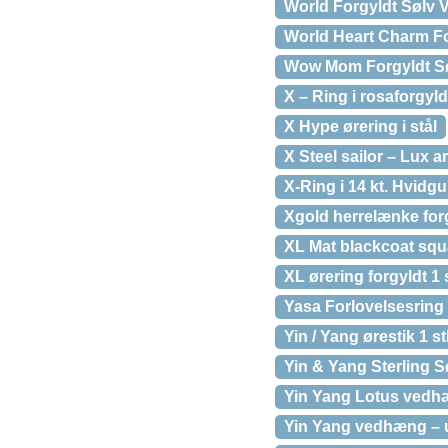
World Forgyldt Sølv 
World Heart Charm Fo
Wow Mom Forgyldt Søl
X – Ring i rosaforgyld
X Hype ørering i stål
X Steel sailor – Lux 
X-Ring i 14 kt. Hvidgu
Xgold herrelænke for
XL Mat blackcoat squa
XL ørering forgyldt 1
Yasa Forlovelsesring 
Yin / Yang ørestik 1 st
Yin & Yang Sterling S
Yin Yang Lotus vedh
Yin Yang vedhæng –