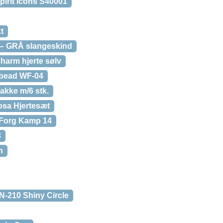
Spirit Icons S40001
t
– GRÅ slangeskind
harm hjerte sølv
 bead WF-04
akke m/6 stk.
sa Hjertesæt
 Forg Kamp 14
3
n
-210 Shiny Circle