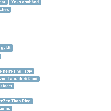
par
Yoko armbånd
tches
rgyldt
 herre ring i sølv
zen Labradorit facet
t facet
eeZen Titan Ring
ker m.