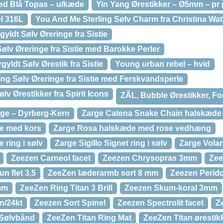
d Blå Topas – u/kæde
Yin Yang Ørestikker – Ø5mm – pr 
el 316L
You And Me Sterling Sølv Charm fra Christina Wa
ldt Sølv Øreringe fra Sistie
ølv Øreringe fra Sistie med Barokke Perler
ldt Sølv Ørestik fra Sistie
Young urban rebel – hvid
ing Sølv Øreringe fra Sistie med Ferskvandsperle
lv Ørestikker fra Spirit Icons
ZÃL, Bubble Ørestikker, Fo
nge – Dyrberg-Kern
Zarge Catena Snake Chain halskæde
e med kors
Zarge Rosa halskæde med rose vedhæng
 ring i sølv
Zarge Sigillo Signet ring i sølv
Zarge Volare
Zeezen Carneol facet
Zeezen Chrysopras 3mm
Zee
n flet 3,5
ZeeZen læderarmb sort 8 mm
Zeezen Perido
mm
ZeeZen Ring Titan 3 Brill
Zeezen Skum-koral 3mm
n/24kt
Zeezen Sort Spinel
Zeezen Spectrolit facet
Z
/Sølvbånd
ZeeZen Titan Ring Mat
ZeeZen Titan ørestik