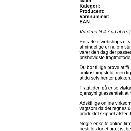
Navn:
Kategori:
Producent:
Varenummer:
EAN:
Vurderet til
4.7
ud af 5 st
En række webshops i Danm
almindelige er nu om stu
varer den dag der passer
prisbevidste fragtmetode 
Du bør tillige prøve at få 
omkostningsfuld, men lige
at du selv henter pakken
Fragttiden på er selvfølg
øjensynligt essentielt at
Adskillige online virkso
vagtsom da det regnes ud 
produktet skippet afsted 
Nogle enkelte online fir
bestilles for et præcist 