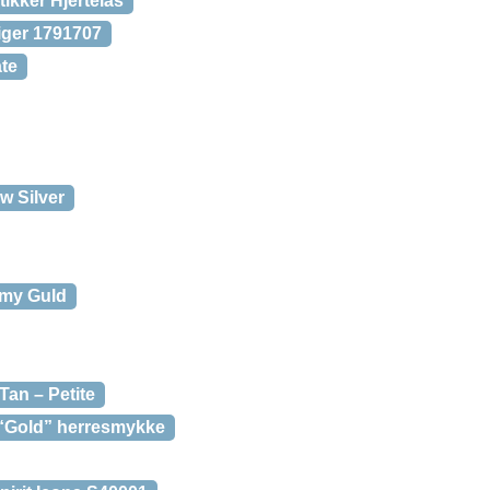
ikker Hjertelås
iger 1791707
te
ow Silver
my Guld
Tan – Petite
“Gold” herresmykke