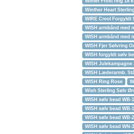
Winter Frost ring 18 k
Winther Heart Sterling
WIRE Creol Forgyldt
WISH armbånd med ma
WISH armbånd med ma
WISH Fjer Sølvring O
WISH forgyldt sølv b
WISH Julekampagne 
WISH Læderarmb. St
WISH Ring Rose
W
Wish Sterling Sølv Ø
WISH sølv bead WB-
WISH sølv bead WB-1
WISH sølv bead WB-
WISH sølv bead WN-