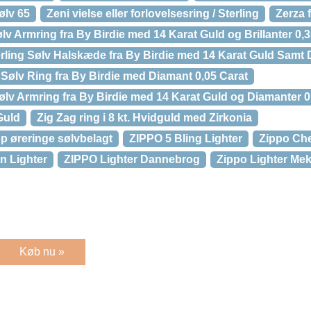
ølv 65
Zeni vielse eller forlovelsesring / Sterling
Zerza 
lv Armring fra By Birdie med 14 Karat Guld og Brillanter 0,
erling Sølv Halskæde fra By Birdie med 14 Karat Guld Samt
 Sølv Ring fra By Birdie med Diamant 0,05 Carat
Sølv Armring fra By Birdie med 14 Karat Guld og Diamanter 0
 Guld
Zig Zag ring i 8 kt. Hvidguld med Zirkonia
 øreringe sølvbelagt
ZIPPO 5 Bling Lighter
Zippo Che
n Lighter
ZIPPO Lighter Dannebrog
Zippo Lighter Mek
Køb nu »