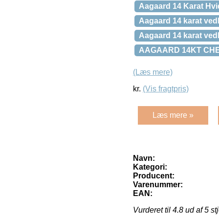
Aagaard 14 Karat Hvid
Aagaard 14 karat ved
Aagaard 14 karat ved
AAGAARD 14KT CH
(Læs mere)
kr.
(Vis fragtpris)
Læs mere »
Navn:
Kategori:
Producent:
Varenummer:
EAN:
Vurderet til
4.8
ud af 5 st