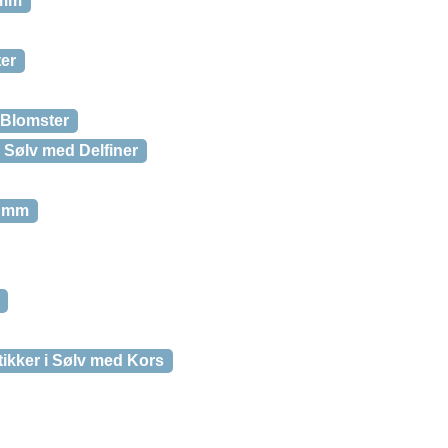
 mm
ter
 Blomster
i Sølv med Delfiner
6 mm
tikker i Sølv med Kors