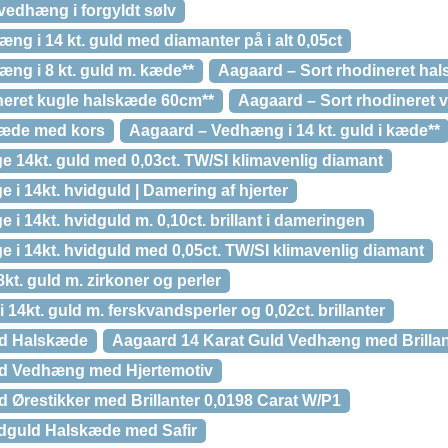
vedhæng i forgyldt sølv
ng i 14 kt. guld med diamanter på i alt 0,05ct
ng i 8 kt. guld m. kæde**
Aagaard – Sort rhodineret ha
neret kugle halskæde 60cm**
Aagaard – Sort rhodineret 
kæde med kors
Aagaard – Vedhæng i 14 kt. guld i kæde**
e 14kt. guld med 0,03ct. TW/SI klimavenlig diamant
 i 14kt. hvidguld | Damering af hjerter
 i 14kt. hvidguld m. 0,10ct. brillant i dameringen
e i 14kt. hvidguld med 0,05ct. TW/SI klimavenlig diamant
kt. guld m. zirkoner og perler
 14kt. guld m. ferskvandsperler og 0,02ct. brillanter
ld Halskæde
Aagaard 14 Karat Guld Vedhæng med Brillan
ld Vedhæng med Hjertemotiv
 Ørestikker med Brillanter 0,0198 Carat W/P1
idguld Halskæde med Safir