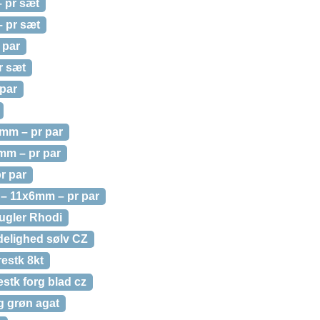
 pr sæt
– pr sæt
 par
r sæt
par
6mm – pr par
mm – pr par
r par
 – 11x6mm – pr par
ugler Rhodi
delighed sølv CZ
estk 8kt
estk forg blad cz
g grøn agat