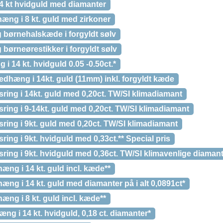
14 kt hvidguld med diamanter
æng i 8 kt. guld med zirkoner
 børnehalskæde i forgyldt sølv
børneørestikker i forgyldt sølv
 i 14 kt. hvidguld 0.05 -0.50ct.*
edhæng i 14kt. guld (11mm) inkl. forgyldt kæde
ring i 14kt. guld med 0,20ct. TW/SI klimadiamant
ring i 9-14kt. guld med 0,20ct. TW/SI klimadiamant
ring i 9kt. guld med 0,20ct. TW/SI klimadiamant
ing i 9kt. hvidguld med 0,33ct.** Special pris
ring i 9kt. hvidguld med 0,36ct. TW/SI klimavenlige diaman
æng i 14 kt. guld incl. kæde**
æng i 14 kt. guld med diamanter på i alt 0,0891ct*
æng i 8 kt. guld incl. kæde**
ng i 14 kt. hvidguld, 0,18 ct. diamanter*