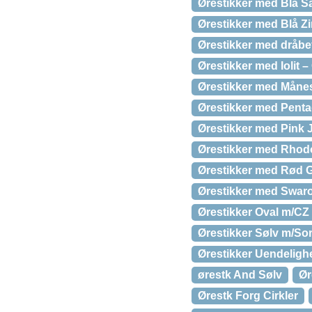
Ørestikker med Blå Sa
Ørestikker med Blå Z
Ørestikker med dråbe
Ørestikker med Iolit 
Ørestikker med Måne
Ørestikker med Penta
Ørestikker med Pink 
Ørestikker med Rhodo
Ørestikker med Rød G
Ørestikker med Swaro
Ørestikker Oval m/CZ
Ørestikker Sølv m/Sor
Ørestikker Uendeligh
ørestk And Sølv
Ør
Ørestk Forg Cirkler