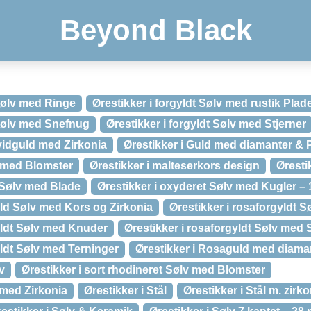
Beyond Black
 Sølv med Ringe
Ørestikker i forgyldt Sølv med rustik Plad
 Sølv med Snefnug
Ørestikker i forgyldt Sølv med Stjerner
vidguld med Zirkonia
Ørestikker i Guld med diamanter & P
d med Blomster
Ørestikker i malteserkors design
Øresti
 Sølv med Blade
Ørestikker i oxyderet Sølv med Kugler –
yld Sølv med Kors og Zirkonia
Ørestikker i rosaforgyldt S
yldt Sølv med Knuder
Ørestikker i rosaforgyldt Sølv med
yldt Sølv med Terninger
Ørestikker i Rosaguld med diama
v
Ørestikker i sort rhodineret Sølv med Blomster
v med Zirkonia
Ørestikker i Stål
Ørestikker i Stål m. zirko