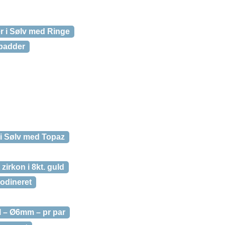
r i Sølv med Ringe
dpadder
 i Sølv med Topaz
zirkon i 8kt. guld
odineret
l – Ø6mm – pr par