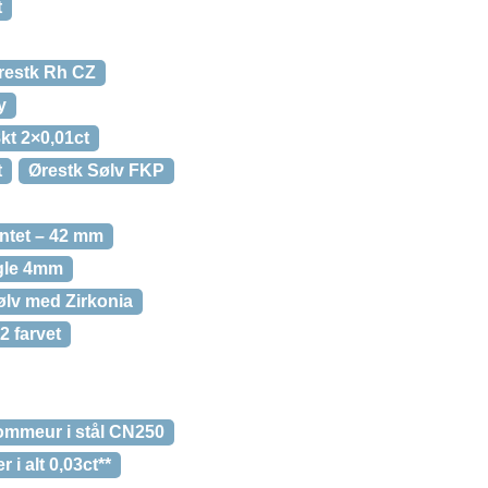
t
restk Rh CZ
y
kt 2×0,01ct
t
Ørestk Sølv FKP
antet – 42 mm
ugle 4mm
Sølv med Zirkonia
2 farvet
ommeur i stål CN250
i alt 0,03ct**