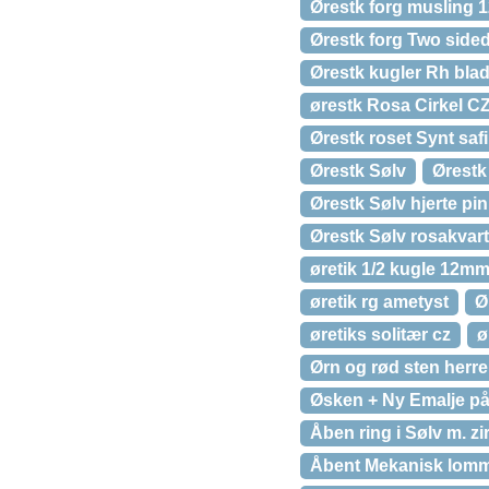
Ørestk forg musling 
Ørestk forg Two sid
Ørestk kugler Rh bla
ørestk Rosa Cirkel 
Ørestk roset Synt saf
Ørestk Sølv
Ørestk
Ørestk Sølv hjerte pi
Ørestk Sølv rosakvar
øretik 1/2 kugle 12m
øretik rg ametyst
Ø
øretiks solitær cz
ø
Ørn og rød sten herre
Øsken + Ny Emalje p
Åben ring i Sølv m. zi
Åbent Mekanisk lom