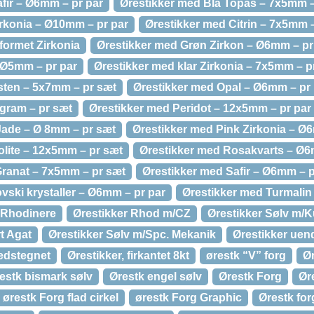
fir – Ø6mm – pr par
Ørestikker med Blå Topas – 7x5mm –
irkonia – Ø10mm – pr par
Ørestikker med Citrin – 7x5mm 
formet Zirkonia
Ørestikker med Grøn Zirkon – Ø6mm – pr
– Ø5mm – pr par
Ørestikker med klar Zirkonia – 7x5mm – p
sten – 5x7mm – pr sæt
Ørestikker med Opal – Ø6mm – pr 
gram – pr sæt
Ørestikker med Peridot – 12x5mm – pr par
Jade – Ø 8mm – pr sæt
Ørestikker med Pink Zirkonia – Ø
lite – 12x5mm – pr sæt
Ørestikker med Rosakvarts – Ø6
ranat – 7x5mm – pr sæt
Ørestikker med Safir – Ø6mm – p
vski krystaller – Ø6mm – pr par
Ørestikker med Turmalin
 Rhodinere
Ørestikker Rhod m/CZ
Ørestikker Sølv m/K
t Agat
Ørestikker Sølv m/Spc. Mekanik
Ørestikker uen
edstegnet
Ørestikker, firkantet 8kt
ørestk “V” forg
Ør
estk bismark sølv
Ørestk engel sølv
Ørestk Forg
Ør
ørestk Forg flad cirkel
ørestk Forg Graphic
Ørestk for