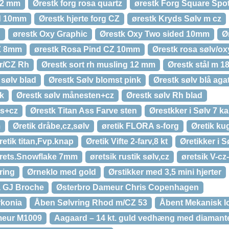
12 mm
Ørestk forg rosa quartz
ørestk Forg Square Spo
ed 10mm
Ørestk hjerte forg CZ
ørestk Kryds Sølv m cz
d
ørestk Oxy Graphic
Ørestk Oxy Two sided 10mm
Ø
CZ 8mm
ørestk Rosa Pind CZ 10mm
Ørestk rosa sølv/ox
ir/CZ Rh
Ørestk sort rh musling 12 mm
Ørestk stål m 18
 sølv blad
Ørestk Sølv blomst pink
Ørestk sølv blå aga
nk
Ørestk sølv månesten+cz
Ørestk sølv Rh blad
ts+cz
Ørestk Titan Ass Farve sten
Ørestkker i Sølv 7 k
m
Øretik dråbe,cz,sølv
øretik FLORA s-forg
Øretik k
retik titan,Fvp.knap
Øretik Vifte 2-farv,8 kt
Øretikker i 
rets.Snowflake 7mm
øretsik rustik sølv,cz
øretsik V-cz-
ring
Ørneklo med gold
Ørstikker med 3,5 mini hjerter
å GJ Broche
Østerbro Dameur Chris Copenhagen
rkonia
Åben Sølvring Rhod m/CZ 53
Åbent Mekanisk l
meur M1009
Aagaard – 14 kt. guld vedhæng med diamanter 