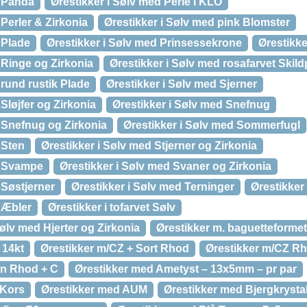
d Panda
Ørestikker i Sølv med Perle i KLO
 Perler & Zirkonia
Ørestikker i Sølv med pink Blomster
 Plade
Ørestikker i Sølv med Prinsessekrone
Ørestikke
 Ringe og Zirkonia
Ørestikker i Sølv med rosafarvet Skil
 rund rustik Plade
Ørestikker i Sølv med Sjerner
Sløjfer og Zirkonia
Ørestikker i Sølv med Snefnug
 Snefnug og Zirkonia
Ørestikker i Sølv med Sommerfugl
 Sten
Ørestikker i Sølv med Stjerner og Zirkonia
d Svampe
Ørestikker i Sølv med Svaner og Zirkonia
 Søstjerner
Ørestikker i Sølv med Terninger
Ørestikker
 Æbler
Ørestikker i tofarvet Sølv
Sølv med Hjerter og Zirkonia
Ørestikker m. baguetteformet 
 14kt
Ørestikker m/CZ + Sort Rhod
Ørestikker m/CZ Rh
en Rhod + C
Ørestikker med Ametyst – 13x5mm – pr par
 Kors
Ørestikker med AUM
Ørestikker med Bjergkrysta