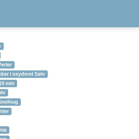
e
erler
kker i oxyderet Sølv
 10 mm
ølv
 Snefnug
nter
nia