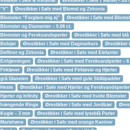
estikker i Sølv & Keramik
Ørestikker i Sølv 7 kantet – 28
 “V”
Ørestikker i Sølv med Blomst og Zirkonia
d Blomsten “Forglem mig ej”
Ørestikker i Sølv med Bloms
 Blomster og Diamanter – 0,06 ct.
d Blomster og Ferskvandsperler
Ørestikker i Sølv med blå
 Bolsjer
Ørestikker i Sølv med Dagmarkors
Ørestikker 
 Delfiner og Zirkonia
Ørestikker i Sølv med Elefanter
d Enhjørningen
Ørestikker i Sølv med Ferskvandperler – 
 Firkløver
Ørestikker i Sølv med Firkløver og Hjerter
 grå Glassten
Ørestikker i Sølv med gule Skildpadder
 Heste
Ørestikker i Sølv med Hjerter og Ferskvandsperler
Hjerter og Infinity
Ørestikker i Sølv med hvide Blomster
ed hængende Ringe
Ørestikker i Sølv med Jordbær
Øres
d Kugle – 3 mm
Ørestikker i Sølv med lyseblå Perler
d Mariehøne
Ørestikker i Sølv med orange Kaniner