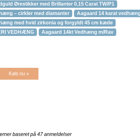
guld Ørestikker med Brillanter 0,15 Carat TW/P1
hæng – cirkler med diamanter
Aagaard 14 karat vedhæng 
hæng med hvid zirkonia og forgyldt 45 cm kæde
ERI VEDHÆNG
Aagaard 14kt Vedhæng m/Rav
Køb nu »
jerner baseret på
47
anmeldelser