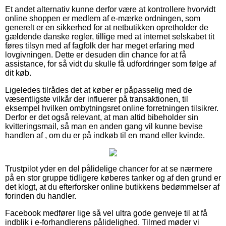
Et andet alternativ kunne derfor være at kontrollere hvorvidt
online shoppen er medlem af e-mærke ordningen, som
generelt er en sikkerhed for at netbutikken opretholder de
gældende danske regler, tillige med at internet selskabet tit
føres tilsyn med af fagfolk der har meget erfaring med
lovgivningen. Dette er desuden din chance for at få
assistance, for så vidt du skulle få udfordringer som følge af
dit køb.
Ligeledes tilrådes det at køber er påpasselig med de
væsentligste vilkår der influerer på transaktionen, til
eksempel hvilken ombytningsret online forretningen tilsikrer.
Derfor er det også relevant, at man altid bibeholder sin
kvitteringsmail, så man en anden gang vil kunne bevise
handlen af , om du er på indkøb til en mand eller kvinde.
Trustpilot yder en del pålidelige chancer for at se nærmere
på en stor gruppe tidligere køberes tanker og af den grund er
det klogt, at du efterforsker online butikkens bedømmelser af
forinden du handler.
Facebook medfører lige så vel ultra gode genveje til at få
indblik i e-forhandlerens pålidelighed. Tilmed møder vi