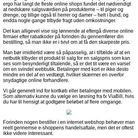
ergo har langt de fleste online shops fundet det nødvendigt
at nedskære salgsværdien på produkterne – til piger og
drenge, og tillige også til herrer og damer – helt i bund, og
endda nogle gange tilbyde fragt uden omkostninger.
Det kan alligevel vise sig lønnende at eftergå diverse online
firmaer efter rabatkoder på forinden du gennemfører din
bestilling, så man ikke er i tvivl om at få den skarpeste pris.
Man bør imidlertid være så påpasselig, at i tilfælde af at en
netbutik tilbyder et produkt til salg for en salgspris som kan
ses som besynderligt tiltalende, så er det tit være en varsel
om en svindel webbutik. Betalinger med kort er ikke desto
mindre en del af en vedtægt, hvilket skærmer en overfor
snydagtige online forhandlere.
Vi går generelt ind for kortkøb eller betalinger med mobilen.
Som alternativ kunne du vælge en løsning fra fx ViaBill, hvis
du har til hensigt at godtgøre beløbet af flere omgange.
Forinden nogen bestiller i en internet webshop behøver man
reelt gennemse e-shoppens handelsaftale, men det er oftest
ikke videre interessant.