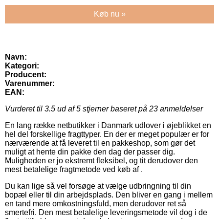
Køb nu »
Navn:
Kategori:
Producent:
Varenummer:
EAN:
Vurderet til
3.5
ud af 5 stjerner baseret på
23
anmeldelser
En lang række netbutikker i Danmark udlover i øjeblikket en
hel del forskellige fragttyper. En der er meget populær er for
nærværende at få leveret til en pakkeshop, som gør det
muligt at hente din pakke den dag der passer dig.
Muligheden er jo ekstremt fleksibel, og tit derudover den
mest betalelige fragtmetode ved køb af .
Du kan lige så vel forsøge at vælge udbringning til din
bopæl eller til din arbejdsplads. Den bliver en gang i mellem
en tand mere omkostningsfuld, men derudover ret så
smertefri. Den mest betalelige leveringsmetode vil dog i de