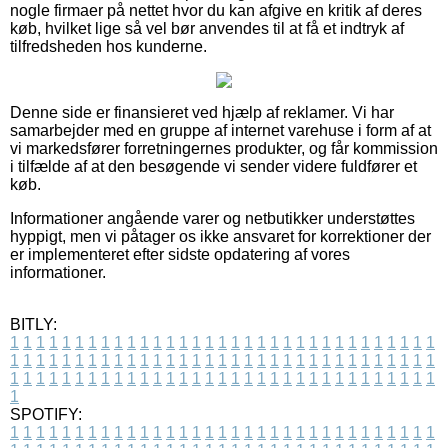
nogle firmaer på nettet hvor du kan afgive en kritik af deres
køb, hvilket lige så vel bør anvendes til at få et indtryk af
tilfredsheden hos kunderne.
Denne side er finansieret ved hjælp af reklamer. Vi har
samarbejder med en gruppe af internet varehuse i form af at
vi markedsfører forretningernes produkter, og får kommission
i tilfælde af at den besøgende vi sender videre fuldfører et
køb.
Informationer angående varer og netbutikker understøttes
hyppigt, men vi påtager os ikke ansvaret for korrektioner der
er implementeret efter sidste opdatering af vores
informationer.
BITLY:
1
1
1
1
1
1
1
1
1
1
1
1
1
1
1
1
1
1
1
1
1
1
1
1
1
1
1
1
1
1
1
1
1
1
1
1
1
1
1
1
1
1
1
1
1
1
1
1
1
1
1
1
1
1
1
1
1
1
1
1
1
1
1
1
1
1
1
1
1
1
1
1
1
1
1
1
1
1
1
1
1
1
1
1
1
1
1
1
1
1
1
1
1
1
1
1
1
1
1
1
SPOTIFY:
1
1
1
1
1
1
1
1
1
1
1
1
1
1
1
1
1
1
1
1
1
1
1
1
1
1
1
1
1
1
1
1
1