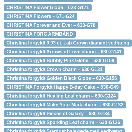
CHRISTINA Flower Globe – 623-G171
CHRISTINA Flowers – 671-G24
CHRISTINA Forever and Ever – 630-G78
CHRISTINA FORG ARMBÅND
Christina forgyldt 0,03 ct. Lab Grown diamant vedhæng
Christina forgyldt Arrows of Love charm – 630-G141
Christina forgyldt Bubbly Pink Globe – 630-G159
Christina forgyldt Crown charm – 630-G131
Christina forgyldt Golden Black Globe – 630-G156
CHRISTINA Forgyldt Happy B-day Cake – 630-G49
Christina forgyldt Healing Leaf charm – 630-G124
Christina forgyldt Make Your Mark charm – 630-G132
Christina forgyldt Pieces of Galaxy – 630-G134
Christina forgyldt Sparkling Leaf charm – 630-G126
Christina forgyldt Stardust halskæde med vedhæng