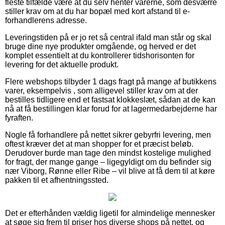
fleste tilfælde være at du selv henter varerne, som desværre
stiller krav om at du har bopæl med kort afstand til e-
forhandlerens adresse.
Leveringstiden på er jo ret så central ifald man står og skal
bruge dine nye produkter omgående, og herved er det
komplet essentielt at du kontrollerer tidshorisonten for
levering for det aktuelle produkt.
Flere webshops tilbyder 1 dags fragt på mange af butikkens
varer, eksempelvis , som alligevel stiller krav om at der
bestilles tidligere end et fastsat klokkeslæt, sådan at de kan
nå at få bestillingen klar forud for at lagermedarbejderne har
fyraften.
Nogle få forhandlere på nettet sikrer gebyrfri levering, men
oftest kræver det at man shopper for et præcist beløb.
Derudover burde man tage den mindst kostelige mulighed
for fragt, der mange gange – ligegyldigt om du befinder sig
nær Viborg, Rønne eller Ribe – vil blive at få dem til at køre
pakken til et afhentningssted.
Det er efterhånden vældig ligetil for almindelige mennesker
at søge sig frem til priser hos diverse shops på nettet, og