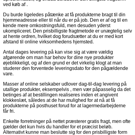
ved køb af .
Du burde ligeledes påtænke at få produkterne bragt til din
hjemmeadresse eller til når du er på job. Den er af og til en
kende mere omkostningsfuld, men desuden yderst
ukompliceret. Den prisbilligste fragtmetode er unægtelig selv
at hente ordren, hvilket dog forudsætter at du er med kort
afstand til online virksomhedens hjemsted.
Antal dages levering på kan vise sig at være vældig
afgørende om man har behov for dine nye produkter
øjeblikkeligt, og af den grund er det virkelig klogt at man
studerer den forventede leveringsdato for den pågældende
vare.
Masser af online selskaber udlover dag-til-dag levering på
utallige produkter, eksempelvis , men vær påpasselig da det
betinges af at bestillingen realiseres inden et angivent
klokkeslæt, således at de har mulighed for at nå at få
produkterne på posthuset forud for at lagermedarbejderne
får fri.
Enkelte forretninger på nettet præsterer gratis fragt, men ofte
gælder det kun hvis du handler for et præcist beløb.
Alternativt kunne man beslutte sig for den prisbilligste form