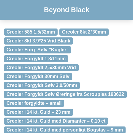
Beyond Black
Creoler 585 1,5/32mm
Creoler 8kt 2*30mm
Creoler 8kt 3,9*25 Vrid Blank
Creoler Forg. Sølv “Kugler”
Creoler Forgyldt 1,3/11mm
Creoler Forgyldt 2,5/30mm Vrid
Creoler Forgyldt 30mm Sølv
Creoler Forgyldt Sølv 3,0/50mm
Creoler Forgyldt Sølv Øreringe fra Scrouples 193622
Creoler forgyldte – small
Creoler i 14 kt. Guld – 23 mm
Creoler i 14 kt. Guld med Diamanter – 0,10 ct
Creoler i 14 kt. Guld med personligt Bogstav – 9 mm