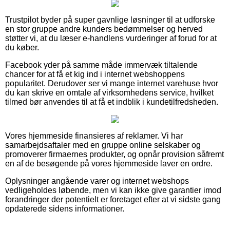
Trustpilot byder på super gavnlige løsninger til at udforske
en stor gruppe andre kunders bedømmelser og herved
støtter vi, at du læser e-handlens vurderinger af forud for at
du køber.
Facebook yder på samme måde immervæk tiltalende
chancer for at få et kig ind i internet webshoppens
popularitet. Derudover ser vi mange internet varehuse hvor
du kan skrive en omtale af virksomhedens service, hvilket
tilmed bør anvendes til at få et indblik i kundetilfredsheden.
Vores hjemmeside finansieres af reklamer. Vi har
samarbejdsaftaler med en gruppe online selskaber og
promoverer firmaernes produkter, og opnår provision såfremt
en af de besøgende på vores hjemmeside laver en ordre.
Oplysninger angående varer og internet webshops
vedligeholdes løbende, men vi kan ikke give garantier imod
forandringer der potentielt er foretaget efter at vi sidste gang
opdaterede sidens informationer.