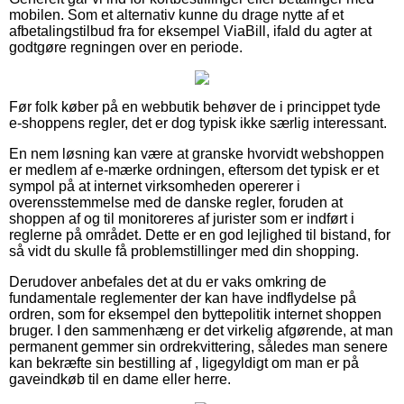
mobilen. Som et alternativ kunne du drage nytte af et
afbetalingstilbud fra for eksempel ViaBill, ifald du agter at
godtgøre regningen over en periode.
Før folk køber på en webbutik behøver de i princippet tyde
e-shoppens regler, det er dog typisk ikke særlig interessant.
En nem løsning kan være at granske hvorvidt webshoppen
er medlem af e-mærke ordningen, eftersom det typisk er et
sympol på at internet virksomheden opererer i
overensstemmelse med de danske regler, foruden at
shoppen af og til monitoreres af jurister som er indført i
reglerne på området. Dette er en god lejlighed til bistand, for
så vidt du skulle få problemstillinger med din shopping.
Derudover anbefales det at du er vaks omkring de
fundamentale reglementer der kan have indflydelse på
ordren, som for eksempel den byttepolitik internet shoppen
bruger. I den sammenhæng er det virkelig afgørende, at man
permanent gemmer sin ordrekvittering, således man senere
kan bekræfte sin bestilling af , ligegyldigt om man er på
gaveindkøb til en dame eller herre.