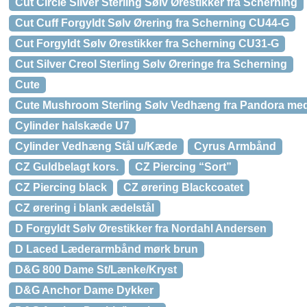
Cut Circle Silver Sterling Sølv Ørestikker fra Scherning
Cut Cuff Forgyldt Sølv Ørering fra Scherning CU44-G
Cut Forgyldt Sølv Ørestikker fra Scherning CU31-G
Cut Silver Creol Sterling Sølv Øreringe fra Scherning
Cute
Cute Mushroom Sterling Sølv Vedhæng fra Pandora med 
Cylinder halskæde U7
Cylinder Vedhæng Stål u/Kæde
Cyrus Armbånd
CZ Guldbelagt kors.
CZ Piercing “Sort”
CZ Piercing black
CZ ørering Blackcoatet
CZ ørering i blank ædelstål
D Forgyldt Sølv Ørestikker fra Nordahl Andersen
D Laced Læderarmbånd mørk brun
D&G 800 Dame St/Lænke/Kryst
D&G Anchor Dame Dykker