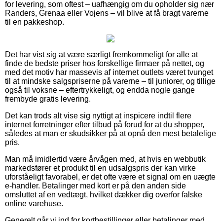
for levering, som oftest – uafhængig om du opholder sig nær
Randers, Grenaa eller Vojens – vil blive at få bragt varerne
til en pakkeshop.
Det har vist sig at være særligt fremkommeligt for alle at
finde de bedste priser hos forskellige firmaer på nettet, og
med det motiv har massevis af internet outlets været tvunget
til at mindske salgspriserne på varerne – til juniorer, og tillige
også til voksne – eftertrykkeligt, og endda nogle gange
frembyde gratis levering.
Det kan trods alt vise sig nyttigt at inspicere indtil flere
internet forretninger efter tilbud på forud for at du shopper,
således at man er skudsikker på at opnå den mest betalelige
pris.
Man må imidlertid være årvågen med, at hvis en webbutik
markedsfører et produkt til en udsalgspris der kan virke
uforståeligt favorabel, er det ofte være et signal om en uægte
e-handler. Betalinger med kort er på den anden side
omsluttet af en vedtægt, hvilket dækker dig overfor falske
online varehuse.
Generelt går vi ind for kortbestillinger eller betalinger med