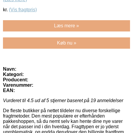
kr.
(Vis fragtpris)
Læs mere »
Køb nu »
Navn:
Kategori:
Producent:
Varenummer:
EAN:
Vurderet til
4.5
ud af 5 stjerner baseret på
19
anmeldelser
De fleste butikker på nettet tildeler nu diverse forskellige
fragtmetoder. Den mest populære er efterhånden
pakkeshoppen, så du nemt selv kan hente dine nye varer
når det passer ind i din hverdag. Fragttypen er jo yderst
uproblematisk, og endda derudover den billigste fragtform