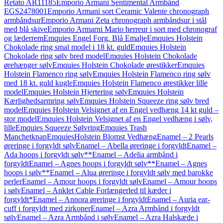
Retato AR11185
Emporio Armani Sentimental Armbånd
EGS2478001
Emporio Armani sort Ceramic Valente chronograph
armbåndsur
Emporio Armani Zeta chronograph armbåndsur i stål
med blå skive
Emporio Armarni Mario herreur i sort med chronograf
og læderrem
Emquies Engel Forg. Blå Emalje
Emquies Holstein
Chokolade ring smal model i 18 kt. guld
Emquies Holstein
Chokolade ring sølv bred model
Emquies Holstein Chokolade
ørehænger sølv
Emquies Holstein Chokolade ørestikker
Emquies
Holstein Flamenco ring sølv
Emquies Holstein Flamenco ring sølv
med 18 kt. guld kugle
Emquies Holstein Flamenco ørestikker lille
model
Emquies Holstein Hjertering sølv
Emquies Holstein
Kærlighedsarmring sølv
Emquies Holstein Squeeze ring sølv bred
model
Emquies Holstein Velsignet af en Engel vedhæng 14 kt guld –
stor model
Emquies Holstein Velsignet af en Engel vedhæng i sølv,
lille
Emquies Squeeze Sølvring
Emquies Trash
Manchetknap
EmquiesHolstein Blomst Vedhæng
Enamel – 2 Pearls
øreringe i forgyldt sølv
Enamel – Abella øreringe i forgyldt
Enamel –
Ada hoops i forgyldt sølv**
Enamel – Adelia armbånd i
forgyldt
Enamel – Agnes hoops i forgyldt sølv**
Enamel – Agnes
hoops i sølv**
Enamel – Alua øreringe i forgyldt sølv med barokke
perler
Enamel – Amour hoops i forgyldt sølv
Enamel – Amour hoops
i sølv
Enamel – Anklet Cable Forlængerled til kæder i
forgyldt*
Enamel – Annora øreringe i forgyldt
Enamel – Auria ear-
cuff i forgyldt med zirkoner
Enamel – Azra Armbånd i forgyldt
sølv
Enamel – Azra Armbånd i sølv
Enamel – Azra Halskæde i