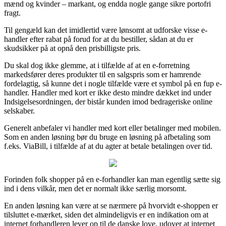
mænd og kvinder – markant, og endda nogle gange sikre portofri
fragt.
Til gengæld kan det imidlertid være lønsomt at udforske visse e-
handler efter rabat på forud for at du bestiller, sådan at du er
skudsikker på at opnå den prisbilligste pris.
Du skal dog ikke glemme, at i tilfælde af at en e-forretning
markedsfører deres produkter til en salgspris som er hamrende
fordelagtig, så kunne det i nogle tilfælde være et symbol på en fup e-
handler. Handler med kort er ikke desto mindre dækket ind under
Indsigelsesordningen, der bistår kunden imod bedrageriske online
selskaber.
Generelt anbefaler vi handler med kort eller betalinger med mobilen.
Som en anden løsning bør du bruge en løsning på afbetaling som
f.eks. ViaBill, i tilfælde af at du agter at betale betalingen over tid.
Forinden folk shopper på en e-forhandler kan man egentlig sætte sig
ind i dens vilkår, men det er normalt ikke særlig morsomt.
En anden løsning kan være at se nærmere på hvorvidt e-shoppen er
tilsluttet e-mærket, siden det almindeligvis er en indikation om at
internet forhandleren lever op til de danske love, udover at internet