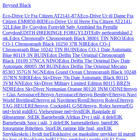
Beyond Black
Eco-Drive Ur Fra Citizen AT2141-87A
Eco-Drive Ur til Dame Fra
Citizen EM0850-80D
Eco-Drive Ur til Herre Fra Citizen AT2141-
52L
Edge By Corydon Forgyldt Sølv Armbånd fra Pernille
Corydon
EDITH ØRERINGE FORGYLDT
Edly perlearmbånd 2
stk.
Edox Chronorally Chronograph Black 38001 TIN NRO3
Edox
CO-1 Chronograph Black 10250 37R NIR
Edox CO-1
Chronograph Blue 10242 TIN BUIN
Edox CO-1 Date Automatic
Blue 80119 3N BUIN
Edox Delfin The Original Chronograph
Black 10109 37NCA NINO
Edox Delfin The Original Day Date
Automatic 88005 3M BUIN
Edox Delfin The Original Mecano
85303 357GN NGN
Edox Grand Ocean Chronograph Black 10248
357RN NIRR
Edox SkyDiver 70s Date Automatic Black 80115
3VM NN
Edox SkyDiver Military Limited Edition 80115 BRZN
NDR
Edox SkyDiver Neptunian Orange 80120 3NM ODN
Eftersyn
+ Glas Aerospace
Eftersyn Aerospace
Eftersyn Bentley
Eftersyn Navi
World Breitling
Eftersyn på Navitimer/Rem
Eftersyn Rolex
Eftersyn
TAG HEUER
Eftersyn, Cockpit41 G/S
Eftersyn, Rolex herreur
EG
rød+hvid guld
EG Vielsesringe rød+hvid
EIK Bagplade til
dåbsramme, St
EIK Barnebestik Afrikas Dyr i stål, 4 dele
EIK
Barnebestik Spor i stål, 3 dele
EIK barnetallerken, børn
EIK
fotoramme Bitteliten, Stor
EIK ramme lille fugl, stor
EIK
Smykkeskrin i hvidt træ
Eksklusive og maskuline smykker til mænd
fra Son of Noa
Ekstra led
El Chio armbånd i rustfri stål.
El Torre