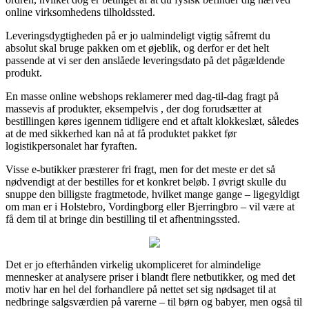
online virksomhedens tilholdssted.
Leveringsdygtigheden på er jo ualmindeligt vigtig såfremt du
absolut skal bruge pakken om et øjeblik, og derfor er det helt
passende at vi ser den anslåede leveringsdato på det pågældende
produkt.
En masse online webshops reklamerer med dag-til-dag fragt på
massevis af produkter, eksempelvis , der dog forudsætter at
bestillingen køres igennem tidligere end et aftalt klokkeslæt, således
at de med sikkerhed kan nå at få produktet pakket før
logistikpersonalet har fyraften.
Visse e-butikker præsterer fri fragt, men for det meste er det så
nødvendigt at der bestilles for et konkret beløb. I øvrigt skulle du
snuppe den billigste fragtmetode, hvilket mange gange – ligegyldigt
om man er i Holstebro, Vordingborg eller Bjerringbro – vil være at
få dem til at bringe din bestilling til et afhentningssted.
Det er jo efterhånden virkelig ukompliceret for almindelige
mennesker at analysere priser i blandt flere netbutikker, og med det
motiv har en hel del forhandlere på nettet set sig nødsaget til at
nedbringe salgsværdien på varerne – til børn og babyer, men også til