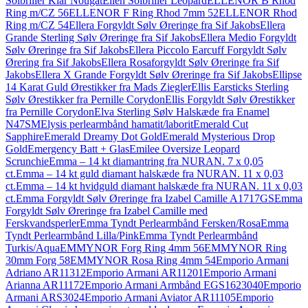
Solbriller Klar Nougat
Ellen Solbriller Leopard
ELLENOR B Rhod
Ring m/CZ 56
ELLENOR F Ring Rhod 7mm 52
ELLENOR Rhod
Ring m/CZ 54
Ellera Forgyldt Sølv Øreringe fra Sif Jakobs
Ellera
Grande Sterling Sølv Øreringe fra Sif Jakobs
Ellera Medio Forgyldt
Sølv Øreringe fra Sif Jakobs
Ellera Piccolo Earcuff Forgyldt Sølv
Ørering fra Sif Jakobs
Ellera Rosaforgyldt Sølv Øreringe fra Sif
Jakobs
Ellera X Grande Forgyldt Sølv Øreringe fra Sif Jakobs
Ellipse
14 Karat Guld Ørestikker fra Mads Ziegler
Ellis Earsticks Sterling
Sølv Ørestikker fra Pernille Corydon
Ellis Forgyldt Sølv Ørestikker
fra Pernille Corydon
Elva Sterling Sølv Halskæde fra Enamel
N47SM
Elysis perlearmbånd hamatit/laborit
Emerald Cut
Sapphire
Emerald Dreamy Dot Gold
Emerald Mysterious Drop
Gold
Emergency Batt + Glas
Emilee Oversize Leopard
Scrunchie
Emma – 14 kt diamantring fra NURAN. 7 x 0,05
ct.
Emma – 14 kt guld diamant halskæde fra NURAN. 11 x 0,03
ct.
Emma – 14 kt hvidguld diamant halskæde fra NURAN. 11 x 0,03
ct.
Emma Forgyldt Sølv Øreringe fra Izabel Camille A1717GS
Emma
Forgyldt Sølv Øreringe fra Izabel Camille med
Ferskvandsperler
Emma Tyndt Perlearmbånd Fersken/Rosa
Emma
Tyndt Perlearmbånd Lilla/Pink
Emma Tyndt Perlearmbånd
Turkis/Aqua
EMMYNOR Forg Ring 4mm 56
EMMYNOR Ring
30mm Forg 58
EMMYNOR Rosa Ring 4mm 54
Emporio Armani
Adriano AR11312
Emporio Armani AR11201
Emporio Armani
Arianna AR11172
Emporio Armani Armbånd EGS1623040
Emporio
Armani ARS3024
Emporio Armani Aviator AR11105
Emporio