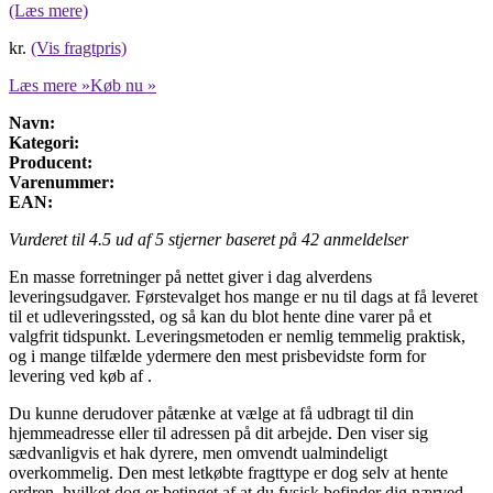
(Læs mere)
kr.
(Vis fragtpris)
Læs mere »
Køb nu »
Navn:
Kategori:
Producent:
Varenummer:
EAN:
Vurderet til
4.5
ud af 5 stjerner baseret på
42
anmeldelser
En masse forretninger på nettet giver i dag alverdens
leveringsudgaver. Førstevalget hos mange er nu til dags at få leveret
til et udleveringssted, og så kan du blot hente dine varer på et
valgfrit tidspunkt. Leveringsmetoden er nemlig temmelig praktisk,
og i mange tilfælde ydermere den mest prisbevidste form for
levering ved køb af .
Du kunne derudover påtænke at vælge at få udbragt til din
hjemmeadresse eller til adressen på dit arbejde. Den viser sig
sædvanligvis et hak dyrere, men omvendt ualmindeligt
overkommelig. Den mest letkøbte fragttype er dog selv at hente
ordren, hvilket dog er betinget af at du fysisk befinder dig nærved