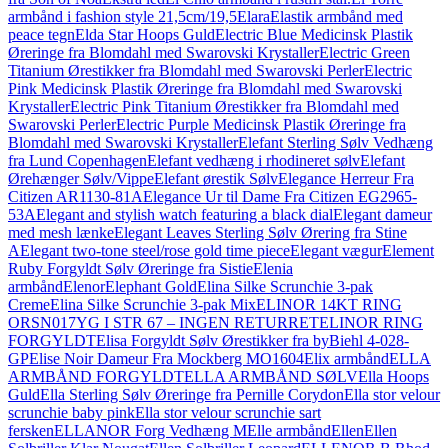
armbånd i fashion style 21,5cm/19,5
Elara
Elastik armbånd med
peace tegn
Elda Star Hoops Guld
Electric Blue Medicinsk Plastik
Øreringe fra Blomdahl med Swarovski Krystaller
Electric Green
Titanium Ørestikker fra Blomdahl med Swarovski Perler
Electric
Pink Medicinsk Plastik Øreringe fra Blomdahl med Swarovski
Krystaller
Electric Pink Titanium Ørestikker fra Blomdahl med
Swarovski Perler
Electric Purple Medicinsk Plastik Øreringe fra
Blomdahl med Swarovski Krystaller
Elefant Sterling Sølv Vedhæng
fra Lund Copenhagen
Elefant vedhæng i rhodineret sølv
Elefant
Ørehænger Sølv/Vippe
Elefant ørestik Sølv
Elegance Herreur Fra
Citizen AR1130-81A
Elegance Ur til Dame Fra Citizen EG2965-
53A
Elegant and stylish watch featuring a black dial
Elegant dameur
med mesh lænke
Elegant Leaves Sterling Sølv Ørering fra Stine
A
Elegant two-tone steel/rose gold time piece
Elegant vægur
Element
Ruby Forgyldt Sølv Øreringe fra Sistie
Elenia
armbånd
Elenor
Elephant Gold
Elina Silke Scrunchie 3-pak
Creme
Elina Silke Scrunchie 3-pak Mix
ELINOR 14KT RING
ORSN017YG I STR 67 – INGEN RETURRET
ELINOR RING
FORGYLDT
Elisa Forgyldt Sølv Ørestikker fra byBiehl 4-028-
GP
Elise Noir Dameur Fra Mockberg MO1604
Elix armbånd
ELLA
ARMBÅND FORGYLDT
ELLA ARMBÅND SØLV
Ella Hoops
Guld
Ella Sterling Sølv Øreringe fra Pernille Corydon
Ella stor velour
scrunchie baby pink
Ella stor velour scrunchie sart
fersken
ELLANOR Forg Vedhæng M
Elle armbånd
Ellen
Ellen