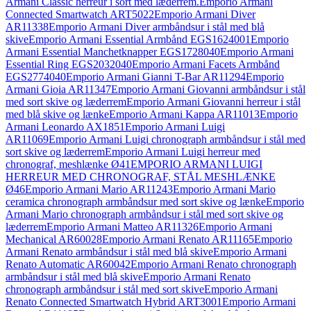
Armani Classic herreur i sort med læderrem.
Emporio Armani
Connected Smartwatch ART5022
Emporio Armani Diver
AR11338
Emporio Armani Diver armbåndsur i stål med blå
skive
Emporio Armani Essential Armbånd EGS1624001
Emporio
Armani Essential Manchetknapper EGS1728040
Emporio Armani
Essential Ring EGS2032040
Emporio Armani Facets Armbånd
EGS2774040
Emporio Armani Gianni T-Bar AR11294
Emporio
Armani Gioia AR11347
Emporio Armani Giovanni armbåndsur i stål
med sort skive og læderrem
Emporio Armani Giovanni herreur i stål
med blå skive og lænke
Emporio Armani Kappa AR11013
Emporio
Armani Leonardo AX1851
Emporio Armani Luigi
AR11069
Emporio Armani Luigi chronograph armbåndsur i stål med
sort skive og læderrem
Emporio Armani Luigi herreur med
chronograf, meshlænke Ø41
EMPORIO ARMANI LUIGI
HERREUR MED CHRONOGRAF, STÅL MESHLÆNKE
Ø46
Emporio Armani Mario AR11243
Emporio Armani Mario
ceramica chronograph armbåndsur med sort skive og lænke
Emporio
Armani Mario chronograph armbåndsur i stål med sort skive og
læderrem
Emporio Armani Matteo AR11326
Emporio Armani
Mechanical AR60028
Emporio Armani Renato AR11165
Emporio
Armani Renato armbåndsur i stål med blå skive
Emporio Armani
Renato Automatic AR60042
Emporio Armani Renato chronograph
armbåndsur i stål med blå skive
Emporio Armani Renato
chronograph armbåndsur i stål med sort skive
Emporio Armani
Renato Connected Smartwatch Hybrid ART3001
Emporio Armani