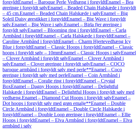
forgyldt
Enamel – Baroque Perle Vedhæng i forgyldt
Enamel – Bea
øreringe i forgyldt sølv
Enamel – Beaded Chain Halskæde i forgyldt
– 45 cm.
Enamel – Beaded Chain Halskæde i sølv
Enamel – Big
Soleil Daisy ørestikker i forgyldt
Enamel – Big Wave i forgyldt
sølv.
Enamel – Big Wave i sølv.
Enamel – Birla fjer øreringe i
forgyldt sølv
Enamel – Blooming ring i forgyldt
Enamel – Carla
Armbånd i forgyldt
Enamel – Carla Halskæde i forgyldt
Enamel –
Caroline Armbånd i forgyldt
Enamel – Charm Hjertevedhæng Icy
Blue i forgyldt
Enamel – Classic Hoops i forgyldt
Enamel – Classic
hoops i forgyldt sølv – 10mm
Enamel – Classic Hoops i sølv
Enamel
– Clover Armbånd i forgyldt sølv
Enamel – Clover Armbånd i
sølv
Enamel – Clover øreringe i forgyldt sølv
Enamel – COCO
baroque armbånd i forgyldt sølv med perle**
Enamel – Coco
øreringe i forgyldt sølv med perle
Enamel – Coin Armbånd i
forgyldt
Enamel – Coralie ring i forgyldt
Enamel – Crystal
Box
Enamel – Dagny Hoops i forgyldt
Enamel – Delightful
Halskæde i forgyldt
Enamel – Delightful Hoops i forgyldt sølv med
vedhæng.
Enamel – Diamond Cut Hoops i forgyldt sølv
Enamel –
Dot hoops i forgyldt sølv med grøn emalje**
Enamel – Double
Circle Armbånd i forgyldt
Enamel – Double Circle Halskæde i
forgyldt
Enamel – Double Loop øreringe i forgyldt
Enamel – Ellie
Hoops i forgyldt
Enamel – Elva Armbånd i forgyldt
Enamel – Elva
armbånd i sølv