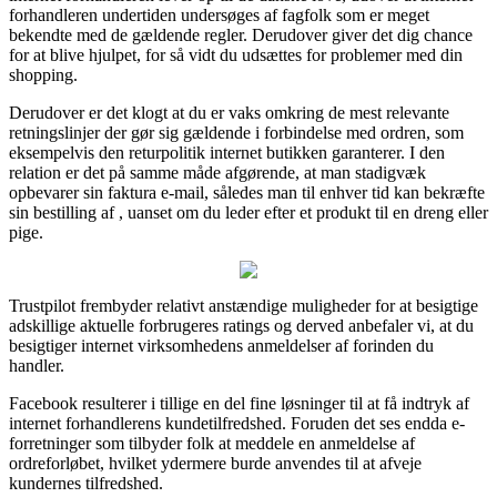
forhandleren undertiden undersøges af fagfolk som er meget
bekendte med de gældende regler. Derudover giver det dig chance
for at blive hjulpet, for så vidt du udsættes for problemer med din
shopping.
Derudover er det klogt at du er vaks omkring de mest relevante
retningslinjer der gør sig gældende i forbindelse med ordren, som
eksempelvis den returpolitik internet butikken garanterer. I den
relation er det på samme måde afgørende, at man stadigvæk
opbevarer sin faktura e-mail, således man til enhver tid kan bekræfte
sin bestilling af , uanset om du leder efter et produkt til en dreng eller
pige.
Trustpilot frembyder relativt anstændige muligheder for at besigtige
adskillige aktuelle forbrugeres ratings og derved anbefaler vi, at du
besigtiger internet virksomhedens anmeldelser af forinden du
handler.
Facebook resulterer i tillige en del fine løsninger til at få indtryk af
internet forhandlerens kundetilfredshed. Foruden det ses endda e-
forretninger som tilbyder folk at meddele en anmeldelse af
ordreforløbet, hvilket ydermere burde anvendes til at afveje
kundernes tilfredshed.