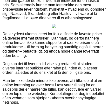
men ofte gælder det kun hvis man indkøber for en fastsat
pris. Som alternativ kunne man foretrække den mest
prisbevidste leveringsform, hvilket tit – hvad end du opholder
sig i Næstved, Skanderborg eller Haslev – vil være at få
fragtfirmaet til at køre dine varer til et afhentningssted.
Det er yderst ukompliceret for folk at finde de laveste priser
på diverse internet butikker i Danmark, og derfor har flere
online firmaer ikke kunne slippe for at sænke priserne på
produkterne – til børn og babyer, og samtidig også til herrer
og damer – betragteligt, og endda nogle gange love fragt
uden betaling.
Dog kan det til hver en tid vise sig rentabelt at studere
diverse internet butikker efter rabat på inden du placerer
ordren, således at du er sikret at få den billigste pris.
Man bør ikke desto mindre ikke overse, at i tilfælde af at en
online forretning udlover bedst i test varer til salg for en
salgspris der er hamrende billig, kan det tit være en varsel
om en fup online webshop. Kortbetalinger er dog indbefattet
af en vedtægt, som hjælper køberen overfor snydagtige
netshops.