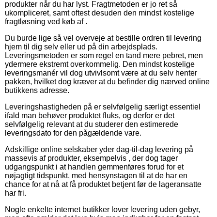
produkter når du har lyst. Fragtmetoden er jo ret så
ukompliceret, samt oftest desuden den mindst kostelige
fragtløsning ved køb af .
Du burde lige så vel overveje at bestille ordren til levering
hjem til dig selv eller ud på din arbejdsplads.
Leveringsmetoden er som regel en tand mere pebret, men
ydermere ekstremt overkommelig. Den mindst kostelige
leveringsmanér vil dog utvivlsomt være at du selv henter
pakken, hvilket dog kræver at du befinder dig nærved online
butikkens adresse.
Leveringshastigheden på er selvfølgelig særligt essentiel
ifald man behøver produktet fluks, og derfor er det
selvfølgelig relevant at du studerer den estimerede
leveringsdato for den pågældende vare.
Adskillige online selskaber yder dag-til-dag levering på
massevis af produkter, eksempelvis , der dog tager
udgangspunkt i at handlen gemmenføres forud for et
nøjagtigt tidspunkt, med hensynstagen til at de har en
chance for at nå at få produktet betjent før de lageransatte
har fri.
Nogle enkelte internet butikker lover levering uden gebyr,