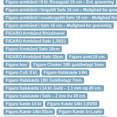
Figaro armbånd i 9 kt. Rosaguld 19 cm – Evt. gravering
Figaro armbånd i forgyldt Sølv 16 cm – Mulighed for gra
Figaro armbånd i rosaforgyldt Sølv 16 cm – Mulighed for
Figaro armbånd i Sølv 16 cm – Mulighed for gravering
FIGARO Armbånd Rhodineret
FIGARO Armbånd Sølv 1,35/21
Figaro Armbånd Sølv 18cm
FIGARO Armbånd Sølv 20cm
Figaro arml.19 cm.
Figaro box
Figaro Choker 18K guldbelagt 3mm
Figaro Coll. 8 kt.
Figaro Halskæde 14kt
Figaro Halskæde 18K Guldbelagt 7mm
Figaro halskæde i 14 kt. Guld – 1,1 mm og 45 cm.
Figaro halskæde i Sølv – 2 mm fra 40 cm
Figaro kæde 14 kt
Figaro Kæde 14kt 1,05/50
Figaro Kæde 14kt 55cm
Figaro Kæde 3+1,sølv