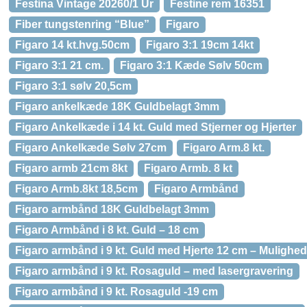
Festina Vintage 20260/1 Ur
Festine rem 16351
Fiber tungstenring “Blue”
Figaro
Figaro 14 kt.hvg.50cm
Figaro 3:1 19cm 14kt
Figaro 3:1 21 cm.
Figaro 3:1 Kæde Sølv 50cm
Figaro 3:1 sølv 20,5cm
Figaro ankelkæde 18K Guldbelagt 3mm
Figaro Ankelkæde i 14 kt. Guld med Stjerner og Hjerter
Figaro Ankelkæde Sølv 27cm
Figaro Arm.8 kt.
Figaro armb 21cm 8kt
Figaro Armb. 8 kt
Figaro Armb.8kt 18,5cm
Figaro Armbånd
Figaro armbånd 18K Guldbelagt 3mm
Figaro Armbånd i 8 kt. Guld – 18 cm
Figaro armbånd i 9 kt. Guld med Hjerte 12 cm – Mulighed
Figaro armbånd i 9 kt. Rosaguld – med lasergravering
Figaro armbånd i 9 kt. Rosaguld -19 cm