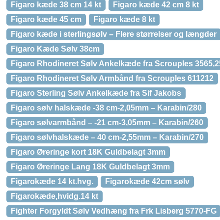
Figaro kæde 38 cm 14 kt
Figaro kæde 42 cm 8 kt
Figaro kæde 45 cm
Figaro kæde 8 kt
Figaro kæde i sterlingsølv – Flere størrelser og længder
Figaro Kæde Sølv 38cm
Figaro Rhodineret Sølv Ankelkæde fra Scrouples 3565,2
Figaro Rhodineret Sølv Armbånd fra Scrouples 611212
Figaro Sterling Sølv Ankelkæde fra Sif Jakobs
Figaro sølv halskæde -38 cm-2,05mm – Karabin/280
Figaro sølvarmbånd – -21 cm-3,05mm – Karabin/260
Figaro sølvhalskæde – 40 cm-2,55mm – Karabin/270
Figaro Øreringe kort 18K Guldbelagt 3mm
Figaro Øreringe Lang 18K Guldbelagt 3mm
Figarokæde 14 kt.hvg.
Figarokæde 42cm sølv
Figarokæde,hvidg.14 kt
Fighter Forgyldt Sølv Vedhæng fra Frk Lisberg 5770-FG