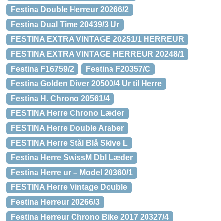
Festina Double Herreur 20266/2
Festina Dual Time 20439/3 Ur
FESTINA EXTRA VINTAGE 20251/1 HERREUR
FESTINA EXTRA VINTAGE HERREUR 20248/1
Festina F16759/2
Festina F20357/C
Festina Golden Diver 20500/4 Ur til Herre
Festina H. Chrono 20561/4
FESTINA Herre Chrono Læder
FESTINA Herre Double Araber
FESTINA Herre Stål Blå Skive L
Festina Herre SwissM Dbl Læder
Festina Herre ur – Model 20360/1
FESTINA Herre Vintage Double
Festina Herreur 20266/3
Festina Herreur Chrono Bike 2017 20327/4