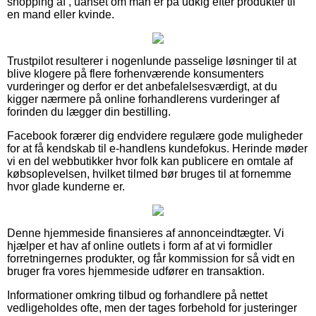
shopping af , uanset om man er på udkig efter produkter til
en mand eller kvinde.
Trustpilot resulterer i nogenlunde passelige løsninger til at
blive klogere på flere forhenværende konsumenters
vurderinger og derfor er det anbefalelsesværdigt, at du
kigger nærmere på online forhandlerens vurderinger af
forinden du lægger din bestilling.
Facebook forærer dig endvidere regulære gode muligheder
for at få kendskab til e-handlens kundefokus. Herinde møder
vi en del webbutikker hvor folk kan publicere en omtale af
købsoplevelsen, hvilket tilmed bør bruges til at fornemme
hvor glade kunderne er.
Denne hjemmeside finansieres af annonceindtægter. Vi
hjælper et hav af online outlets i form af at vi formidler
forretningernes produkter, og får kommission for så vidt en
bruger fra vores hjemmeside udfører en transaktion.
Informationer omkring tilbud og forhandlere på nettet
vedligeholdes ofte, men der tages forbehold for justeringer