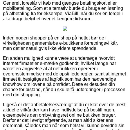
Generelt foreslår vi køb med gængse betalingskort eller
mobilbetaling. Som et alternativ burde du bruge en løsning
på afbetaling fra for eksempel ViaBill, når du ser en fordel i
at afdrage beløbet over et længere tidsrum.
Inden nogen shopper på en shop på nettet bør de i
virkeligheden gennemløbe e-butikkens forretningsvilkår,
men det er naturligvis ikke videre spændende.
En anden mulighed kunne være at undersøge hvorvidt
internet firmaet er e-mærke godkendt, hvilket længe har
været en angivelse af at netbutikken opererer i
overensstemmelse med de opstillede regler, samt at internet
firmaet tit besigtiges af fagfolk som har den nødvendige
knowhow om lovene på området. Dette er desuden din
chance for bistand, når du skulle få udfordringer i processen
med din shopping.
Ligeså er det anbefalelsesværdigt at du er klar over de mest
aktuelle vilkår der kan have indflydelse på bestillingen,
eksempelvis den ombytningsret online butikken bruger.
Derfor er det i øvrigt afgørende, at man altid sikrer ens
ordremail, således man når som helst vil kunne bevidne sin