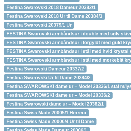
Festina Swarovski 2018 Dameur 20382/1
Festina Swarovski 2018 Ur til Dame 20384/3
Festina Swarovski 20379/1 Ur
FESTINA Swarovski armbåndsur i double med sølv skiv
FESTINA Swarovski armbåndsur i forgyldt med guld krys
FESTINA Swarovski armbåndsur i stål med hvid krystal 
FESTINA Swarovski armbåndsur i stål med mørkeblå kry
Festina Swarovski Dameur 20337/2
Festina Swarovski Ur til Dame 20384/2
Festina SWAROWSKI dame ur – Model 20336/1 stål m/lys
Festina SWAROWSKI dame ur – Model 20336/2
Festina Swarowski dame ur – Model 20382/1
Festina Swiss Made 20005/1 Herreur
Festina Swiss Made 20006/4 Ur til Dame
Festina Swiss Made Dameur 20006/1