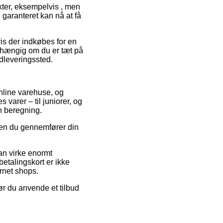
ter, eksempelvis , men
e garanteret kan nå at få
vis der indkøbes for en
afhængig om du er tæt på
 udleveringssted.
nline varehuse, og
 varer – til juniorer, og
n beregning.
nden du gennemfører din
kan virke enormt
etalingskort er ikke
rnet shops.
ør du anvende et tilbud