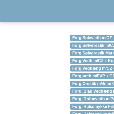
Forg Sølvvedh m/CZ
Forg Sølvørestik m/C
Forg Sølvørestik Mat
Forg Vedh m/CZ + K
Forg Vedhæng m/CZ
Forg øreh m/FVP + C
Forg Ørestik m/4mm 
Forg. Blad Vedhæng
Forg. Dråbevedh m/P
Forg. Halssmykke Fir