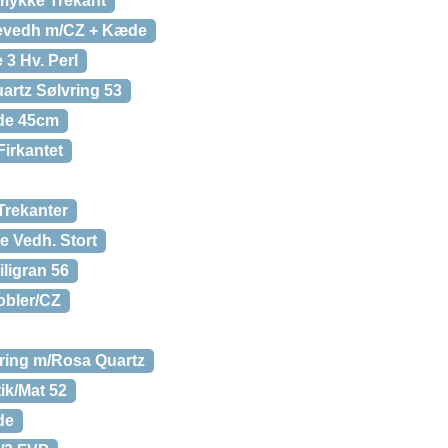
mykke Trekant
tevedh m/CZ + Kæde
 3 Hv. Perl
artz Sølvring 53
de 45cm
Firkantet
 Trekanter
e Vedh. Stort
iligran 56
obler/CZ
vring m/Rosa Quartz
ik/Mat 52
de