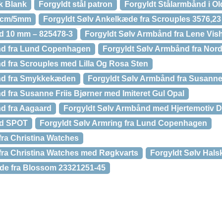
ik Blank
Forgyldt stål patron
Forgyldt Stålarmbånd i Ol
4 cm/5mm
Forgyldt Sølv Ankelkæde fra Scrouples 3576,23
d 10 mm – 825478-3
Forgyldt Sølv Armbånd fra Lene Vi
nd fra Lund Copenhagen
Forgyldt Sølv Armbånd fra Nord
d fra Scrouples med Lilla Og Rosa Sten
nd fra Smykkekæden
Forgyldt Sølv Armbånd fra Susanne 
 fra Susanne Friis Bjørner med Imiteret Gul Opal
d fra Aagaard
Forgyldt Sølv Armbånd med Hjertemotiv
nd SPOT
Forgyldt Sølv Armring fra Lund Copenhagen
fra Christina Watches
fra Christina Watches med Røgkvarts
Forgyldt Sølv Hal
de fra Blossom 23321251-45