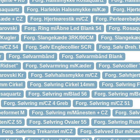
jerte + Ro
Forg. Halssmykke Rosaquartz
Forg. Halss
saquartz
Forg. Harlekin Halssmykke m/Kæ
Forg. Hjer
Kæde + CZ
Forg. Hjerteørestik m/CZ
Forg. Perleørebøjle
arovski
Forg. Ring m/Åbne Led Blank 54
Forg. Rosaqu
/Kugler
Forg. Slangekæde 3RK/90CM
Forg. Slangekæ
 m/CZ 54
Forg. Sølv Englecollier SCR
Forg. Sølv Øreh. 
r
Forg. Sølvarmbånd
Forg. Sølvarmbånd Blank
“Ridset”
Forg. Sølvarmring m/Kæder
Forg. Sølvcollier
arovski Kr
Forg. Sølvhalssmykke m/CZ
Forg. Sølvhjert
mm Cirkel
Forg. Sølvring Cirkel 14mm
Forg. Sølvring F
osaquartz
Forg. Sølvring m/Blad 56
Forg. Sølvring m/B
Forg. Sølvring m/CZ 4 Greb
Forg. Sølvring m/CZ 51
beformet M
Forg. Sølvring m/Månesten + CZ
Forg. Søl
ten/CZ 55
Forg. Sølvring Ovaler 55
Forg. Sølvring Rust
Forg. Sølvring Trekantet m/CZ
Forg. Sølvved Bur m/Kæ