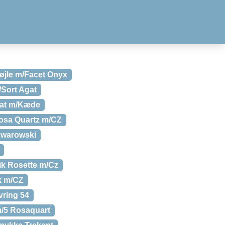
øjle m/Facet Onyx
/Sort Agat
gat m/Kæde
osa Quartz m/CZ
Swarowski
ik Rosette m/Cz
ik m/CZ
vring 54
/5 Rosaquart