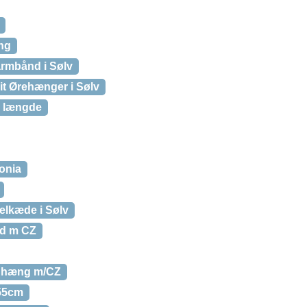
ing
 armbånd i Sølv
it Ørehænger i Sølv
g længde
onia
elkæde i Sølv
ed m CZ
edhæng m/CZ
 55cm