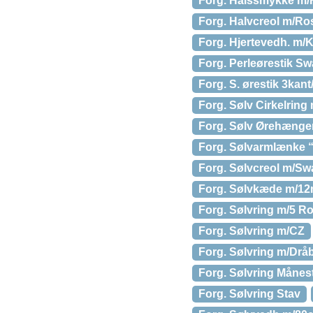
Forg. Halssmykke m/H
Forg. Halvcreol m/Ro
Forg. Hjertevedh. m/
Forg. Perleørestik Sw
Forg. S. ørestik 3kant
Forg. Sølv Cirkelring
Forg. Sølv Ørehænge
Forg. Sølvarmlænke 
Forg. Sølvcreol m/Sw
Forg. Sølvkæde m/12
Forg. Sølvring m/5 R
Forg. Sølvring m/CZ
Forg. Sølvring m/Drå
Forg. Sølvring Månes
Forg. Sølvring Stav