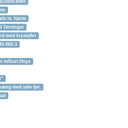
d 0,5mm BNH
ide
lv m. hjerte
d Terninger
d med krystaller
5-082-3
er m/Sort Onyx
d”
æng med sølv fjer.
ail