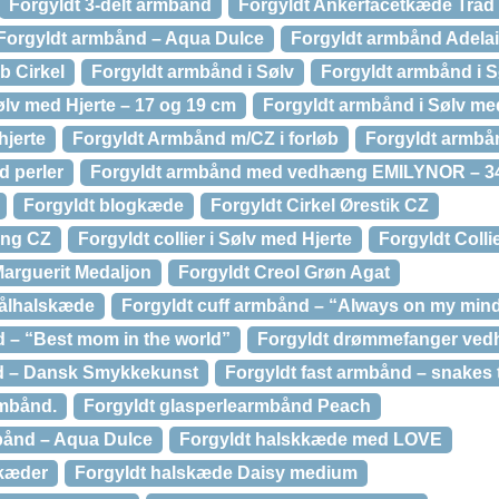
Forgyldt 3-delt armbånd
Forgyldt Ankerfacetkæde Trå
Forgyldt armbånd – Aqua Dulce
Forgyldt armbånd Adela
b Cirkel
Forgyldt armbånd i Sølv
Forgyldt armbånd i Sø
ølv med Hjerte – 17 og 19 cm
Forgyldt armbånd i Sølv me
hjerte
Forgyldt Armbånd m/CZ i forløb
Forgyldt armbån
 perler
Forgyldt armbånd med vedhæng EMILYNOR – 34
Forgyldt blogkæde
Forgyldt Cirkel Ørestik CZ
æng CZ
Forgyldt collier i Sølv med Hjerte
Forgyldt Colli
Marguerit Medaljon
Forgyldt Creol Grøn Agat
tålhalskæde
Forgyldt cuff armbånd – “Always on my min
d – “Best mom in the world”
Forgyldt drømmefanger vedh
nd – Dansk Smykkekunst
Forgyldt fast armbånd – snakes t
rmbånd.
Forgyldt glasperlearmbånd Peach
bånd – Aqua Dulce
Forgyldt halskkæde med LOVE
 kæder
Forgyldt halskæde Daisy medium