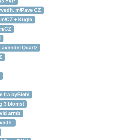
m/3 FVP
vvedh. m/Pave CZ
 m/CZ + Kugle
 m/CZ
l
Lavendel Quartz
Z
b
 fra byBiehl
ng 3 blomst
Hvid armb
.vedh.