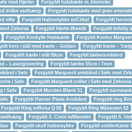
ølv med Hjerter
Forgyldt halskæde m. blomster
med dråbe vedhæng
Forgyldt halskæde med grøn emerald
d vifte
Forgyldt Halssmykke m/Cirkel
Forgyldt herrer
v med Zirkonia
Forgyldt Hjerte Ørestik
Forgyldt Infinity
Forgyldt Konkylie Halskæde
Forgyldt Kontur Marguer
yldt kors i stål med kæde – Golden
Forgyldt kæde – Væl
Forgyldt kæde i stål 59cm
Forgyldt læderarmbånd
nd – Lasergravering
Forgyldt lænke 55cm / 7mm
rmbånd i Sølv
Forgyldt Marguerit armbånd i Sølv med Zirk
oche i Sølv
Forgyldt Marguerit collier i Sølv med Zirkonia
g i Sølv
Forgyldt Mursten Blank 51
Forgyldt navneank
Sølv
Forgyldt Panser Plade Armbånd
Forgyldt ring Br
Forgyldt Ring m/Rosa Q 58
Forgyldt Ring Månesten 52
elvedhæng
Forgyldt S. Creol m/Mønster
Forgyldt S. V
Stav
Forgyldt skull halssmykke
Forgyldt soldierkæde