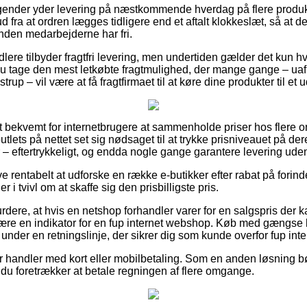
tagender yder levering på næstkommende hverdag på flere produk
d fra at ordren lægges tidligere end et aftalt klokkeslæt, så at d
nden medarbejderne har fri.
lere tilbyder fragtfri levering, men undertiden gælder det kun h
 du tage den mest letkøbte fragtmulighed, der mange gange – u
trup – vil være at få fragtfirmaet til at køre dine produkter til et
t bekvemt for internetbrugere at sammenholde priser hos flere o
lets på nettet set sig nødsaget til at trykke prisniveauet på deres
r – eftertrykkeligt, og endda nogle gange garantere levering ude
ve rentabelt at udforske en række e-butikker efter rabat på fori
 i tvivl om at skaffe sig den prisbilligste pris.
rdere, at hvis en netshop forhandler varer for en salgspris der 
ære en indikator for en fup internet webshop. Køb med gængse b
nder en retningslinje, der sikrer dig som kunde overfor fup inte
for handler med kort eller mobilbetaling. Som en anden løsning b
dt du foretrækker at betale regningen af flere omgange.