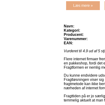
Læs mere »
Navn:
Kategori:
Producent:
Varenummer:
EAN:
Vurderet til
4.9
ud af 5 st
Flere internet firmaer fre
en pakkeshop, fordi det e
Fragtformen er nemlig meg
Du kunne endvidere udse d
Fragtløsningen viser sig 
fragtmetode kan ikke benæ
nærheden af internet forr
Fragttiden på er jo særl
temmelig aktuelt at man