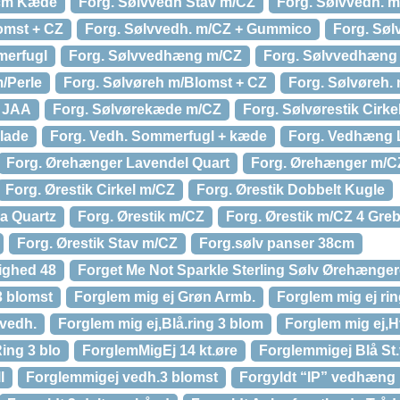
0cm Kæde
Forg. Sølvvedh Stav m/CZ
Forg. Sølvvedh. 
omst + CZ
Forg. Sølvvedh. m/CZ + Gummico
Forg. Søl
merfugl
Forg. Sølvvedhæng m/CZ
Forg. Sølvvedhæng
/Perle
Forg. Sølvøreh m/Blomst + CZ
Forg. Sølvøreh.
r JAA
Forg. Sølvørekæde m/CZ
Forg. Sølvørestik Cirke
Blade
Forg. Vedh. Sommerfugl + kæde
Forg. Vedhæng 
Forg. Ørehænger Lavendel Quart
Forg. Ørehænger m/C
Forg. Ørestik Cirkel m/CZ
Forg. Ørestik Dobbelt Kugle
sa Quartz
Forg. Ørestik m/CZ
Forg. Ørestik m/CZ 4 Gre
Forg. Ørestik Stav m/CZ
Forg.sølv panser 38cm
ighed 48
Forget Me Not Sparkle Sterling Sølv Ørehængere
3 blomst
Forglem mig ej Grøn Armb.
Forglem mig ej ri
.vedh.
Forglem mig ej,Blå.ring 3 blom
Forglem mig ej,
ing 3 blo
ForglemMigEj 14 kt.øre
Forglemmigej Blå St
l
Forglemmigej vedh.3 blomst
Forgyldt “IP” vedhæng