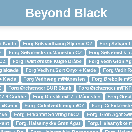
Beyond Black
 + Kæde
Forg Sølvvedhæng Stjerner CZ
Forg Sølvøreb
Z
Forg Sølvørestik m/Månesten CZ
Forg Sølvørestik m
 CZ
Forg Twist ørestik Kugle Dråbe
Forg Vedh Grøn A
uglekæde
Forg Vedh m/Sort Onyx + Kæde
Forg Vedh R
 + Kæde
Forg Vedhæng m/Månesten
Forg Ørebøjle m/
Z
Forg Ørehænger BUR Blank
Forg Ørehænger m/FKP
CZ 6 Grabbe
Forg Ørestik m/CZ + Månesten
Forg Ørest
 m/Kæde
Forg. Cirkelvedhæng m/CZ
Forg. Cirkelørest
avé
Forg. Firkantet Sølvring m/CZ
Forg. Grøn Agat Søl
kant
Forg. Halssmykke Grøn Agat
Forg. Halssmykke m