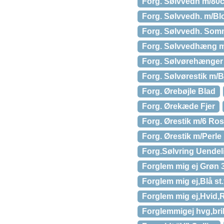
Forg. Sølvvedh m/8
Forg. Sølvvedh. m/Bl
Forg. Sølvvedh. Som
Forg. Sølvvedhæng m
Forg. Sølvørehænge
Forg. Sølvørestik m/
Forg. Ørebøjle Blad
Forg. Ørekæde Fjer
Forg. Ørestik m/6 Ro
Forg. Ørestik m/Perle
Forg.Sølvring Uendel
Forglem mig ej Grøn 
Forglem mig ej,Blå st
Forglem mig ej,Hvid,R
Forglemmigej hvg,bril