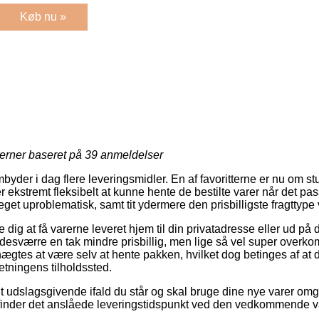
Køb nu »
jerner baseret på
39
anmeldelser
mbyder i dag flere leveringsmidler. En af favoritterne er nu om stu
r ekstremt fleksibelt at kunne hente de bestilte varer når det pas
et uproblematisk, samt tit ydermere den prisbilligste fragttype 
ig at få varerne leveret hjem til din privatadresse eller ud på d
desværre en tak mindre prisbillig, men lige så vel super overkom
gtes at være selv at hente pakken, hvilket dog betinges af at d
etningens tilholdssted.
igt udslagsgivende ifald du står og skal bruge dine nye varer om
 finder det anslåede leveringstidspunkt ved den vedkommende v