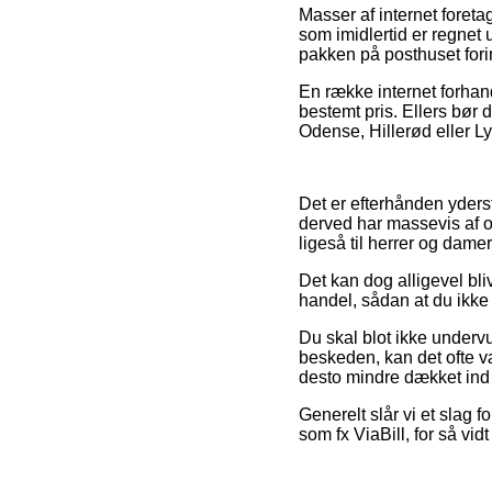
Masser af internet fore
som imidlertid er regnet u
pakken på posthuset fori
En række internet forhand
bestemt pris. Ellers bør
Odense, Hillerød eller Lys
Det er efterhånden yders
derved har massevis af out
ligeså til herrer og dame
Det kan dog alligevel bli
handel, sådan at du ikke er
Du skal blot ikke undervu
beskeden, kan det ofte v
desto mindre dækket ind u
Generelt slår vi et slag 
som fx ViaBill, for så vi