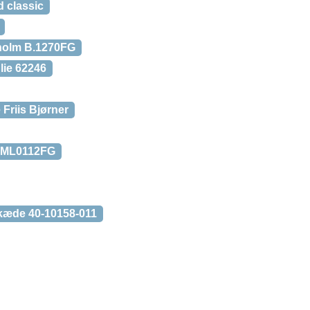
d classic
sholm B.1270FG
lie 62246
Friis Bjørner
 DML0112FG
skæde 40-10158-011