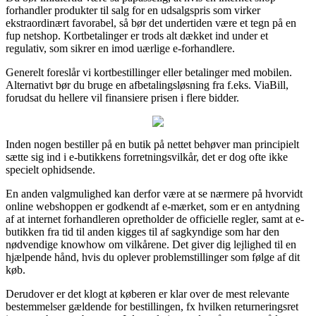
forhandler produkter til salg for en udsalgspris som virker
ekstraordinært favorabel, så bør det undertiden være et tegn på en
fup netshop. Kortbetalinger er trods alt dækket ind under et
regulativ, som sikrer en imod uærlige e-forhandlere.
Generelt foreslår vi kortbestillinger eller betalinger med mobilen.
Alternativt bør du bruge en afbetalingsløsning fra f.eks. ViaBill,
forudsat du hellere vil finansiere prisen i flere bidder.
Inden nogen bestiller på en butik på nettet behøver man principielt
sætte sig ind i e-butikkens forretningsvilkår, det er dog ofte ikke
specielt ophidsende.
En anden valgmulighed kan derfor være at se nærmere på hvorvidt
online webshoppen er godkendt af e-mærket, som er en antydning
af at internet forhandleren opretholder de officielle regler, samt at e-
butikken fra tid til anden kigges til af sagkyndige som har den
nødvendige knowhow om vilkårene. Det giver dig lejlighed til en
hjælpende hånd, hvis du oplever problemstillinger som følge af dit
køb.
Derudover er det klogt at køberen er klar over de mest relevante
bestemmelser gældende for bestillingen, fx hvilken returneringsret