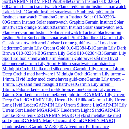
Sort
GARMIN HRM-PRO Pulsbælte
Garmin Instinct 010-02064-
00
Garmin Instinct smartwatch Flame red
Garmin Instinct smartwatch
Lakeside-blå
Garmin Instinct smartwatch Sunburst-gul
Garmin
Instinct smartwatch Thundra
Garmin Instinct Solar 010-02293-
00
Garmin Instinct Solar smartwatch Graphite
Garmin Instinct Solar
smartwatch orange Sunburst
Garmin Instinct Solar smartwatch rød,
Flame red
Garmin Instinct Solar smartwatch Tactical black
Garmin
Instinct Solar Surf edition smartwatch Surf Cloudbreak
Garmin Lily
Classic smartwatch armbåndsur i creme guldfarvet stål med sort
læderrem
Garmin Lily Cream Gold 010-02384-B1
Garmin Lily Dark
Brown 010-02384-B0
Garmin Lily Gold 010-02384-B3
Garmin Lily
Sport Edition smartwatch armbåndsur i guldfarvet stål med hvid
siliconerem
Garmin Lily Sport Edition smartwatch armbåndsur
Midnight Orchid i lilla med siliconerem
Garmin Lily urrem – 14mm.
Deep Orchid med hardware i Midnight Orchid
Garmin Lily urrem –
14mm. Hvid læder med cremefarvet guld-tone
Garmin Lily urrem –
14mm. Lys sand med rosaguld hardwear
Garmin Lily urrem –
14mm. Paloma læder med mørk bronze-tone
Garmin Lily urrem –
14mm. Sort læder med cremefarvet guld-tone
GARMIN Lily Urrem
Deep Orchid
GARMIN Lily Urrem Hvid Silikon
Garmin Lily Urrem
Lang Hvid Læder
GARMIN Lily Urrem Silicone Lig
GARMIN Lily
Urrem Sort Læder M
GARMIN Læderrem Light Sand
GARMIN
Lænke Rosa fenix 5S
GARMIN MARQ Hybrid metallænke med
sort gummi
GARMIN MarQ Jacquard Rem
GARMIN MARQ
titaniumslænke
Garmin MARQâ¢ Adventurer Performance