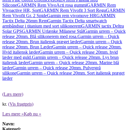
Silicone
GARMIN Rem VivoActi rosa gummi
GARMIN Rem
Vivoactive HR, Sort
GARMIN Rem Vivofit 3 Sort Regu
GARMIN
Rem Vivofit Gr. 2 Spide
Garmin rem vivomove HR
GARMIN
Tactix Delta 26mm Rem
Garmin Tactix Delta smartwatch
armbåndsur i titanium med sort silikonerem
GARMIN tactix Deltra
Solar GPS
GARMIN Urlænke Milanese Stål
Garmin urrem – Quick
release 20mm. Blå silikonerem med rosa.
Garmin urrem – Quick
release 20mm. Brun italiensk præget læder
Garmin urrem – Quick
release 20mm. Brun Læder
Garmin urrem – Quick release 20mm.
Hvid italiensk læder
Garmin urrem – Quick release 20mm. hvid
læder med guld.
Garmin urrem – Quick release 20mm. Lys brun
italiensk læder
Garmin urrem – Quick release 20mm. Marine blå
læder
Garmin urrem – Quick release 20mm. Pulvergrå
silikone
Garmin urrem – Quick release 20mm. Sort italiensk præget
læder
(Læs mere)
kr.
(Vis fragtpris)
Læs mere »
Køb nu »
Navn:
Kategori: