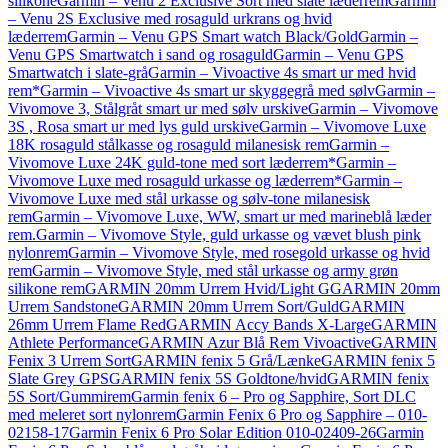
silikone
Garmin – Venu 2 Exclusive Sort med slate læderrem
Garmin
– Venu 2S Exclusive med rosaguld urkrans og hvid
læderrem
Garmin – Venu GPS Smart watch Black/Gold
Garmin –
Venu GPS Smartwatch i sand og rosaguld
Garmin – Venu GPS
Smartwatch i slate-grå
Garmin – Vivoactive 4s smart ur med hvid
rem*
Garmin – Vivoactive 4s smart ur skyggegrå med sølv
Garmin –
Vivomove 3, Stålgråt smart ur med sølv urskive
Garmin – Vivomove
3S , Rosa smart ur med lys guld urskive
Garmin – Vivomove Luxe
18K rosaguld stålkasse og rosaguld milanesisk rem
Garmin –
Vivomove Luxe 24K guld-tone med sort læderrem*
Garmin –
Vivomove Luxe med rosaguld urkasse og læderrem*
Garmin –
Vivomove Luxe med stål urkasse og sølv-tone milanesisk
rem
Garmin – Vivomove Luxe, WW, smart ur med marineblå læder
rem.
Garmin – Vivomove Style, guld urkasse og vævet blush pink
nylonrem
Garmin – Vivomove Style, med rosegold urkasse og hvid
rem
Garmin – Vivomove Style, med stål urkasse og army grøn
silikone rem
GARMIN 20mm Urrem Hvid/Light G
GARMIN 20mm
Urrem Sandstone
GARMIN 20mm Urrem Sort/Guld
GARMIN
26mm Urrem Flame Red
GARMIN Accy Bands X-Large
GARMIN
Athlete Performance
GARMIN Azur Blå Rem Vivoactive
GARMIN
Fenix 3 Urrem Sort
GARMIN fenix 5 Grå/Lænke
GARMIN fenix 5
Slate Grey GPS
GARMIN fenix 5S Goldtone/hvid
GARMIN fenix
5S Sort/Gummirem
Garmin fenix 6 – Pro og Sapphire, Sort DLC
med meleret sort nylonrem
Garmin Fenix 6 Pro og Sapphire – 010-
02158-17
Garmin Fenix 6 Pro Solar Edition 010-02409-26
Garmin