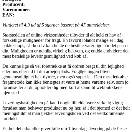
Producent:
Varenummer:
EAN:
Vurderet til
4.9
ud af 5 stjerner baseret på
47
anmeldelser
Størstedelen af online virksomheder tilbyder til alt held et hav af
forskellige muligheder for fragt. En favorit iblandt mange er i dag
pakkeshops, så du selv kan hente de bestilte varer lige når det passer
dig. Muligheden er nemlig virkelig bekvem, og endda endvidere den
mest betalelige leveringsmulighed ved køb af .
Du kunne lige så vel foretrække at få ordren bragt til din lejlighed
eller hus eller ud til din arbejdsplads. Fragtløsningen bliver
gennemsnitligt et hak dyrere, men også super let. Den mest letkøbte
fragtmetode kan ikke benægtes at være at hente varerne selv, som jo
forudsætter at du opholder dig med kort afstand til webbutikkens
hjemsted.
Leveringshastigheden på kan i nogle tilfælde være virkelig vigtig
forudsat man behøver produktet nu og her, så i det øjemed er det helt
meningsfuldt at man tjekker leveringstiden ved det vedkommende
produkt.
En hel del e-handler giver løfte om 1 hverdags levering på de fleste