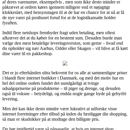
af deres varenumre, eksempelvis , men som ikke desto mindre er
påkrævet at ordren køres igennem tidligere end et nøjagtigt
klokkeslæt, med hensynstagen til at de har en chance for at nå at få
de nye varer på posthuset forud for at de logistikansatte holder
fyraften.
Indtil flere netshops frembyder fragt uden betaling, men oftest
afkræver det at du køber for en bestemt sum. Desuden burde man
vælge den mest betalelige leveringsversion, som gerne – hvad end
du opholder sig nær Aarhus, Odder eller Skagen – vil blive at få kørt
dine varer til en pakkeshop.
Det er jo efterhånden ultra bekvemt for os alle at sammenligne priser
i blandt flere internet butikker i Danmark, og med det motiv har en
hel del online outlets fundet det uundgåeligt at tvinge
udsalgspriserne på produkterne – til piger og drenge, og desuden
også til voksne – betydeligt, og endda nogle gange byde på gebyrfri
levering.
Men det kan ikke desto mindre være lukrativt at udforske visse
internet forretninger efter tilbud på inden du færdiggør din shopping,
så man er skudsikker på at modtage den billigste pris.
Du bør imidlertid være så påpasselig, at hvis en internet shop