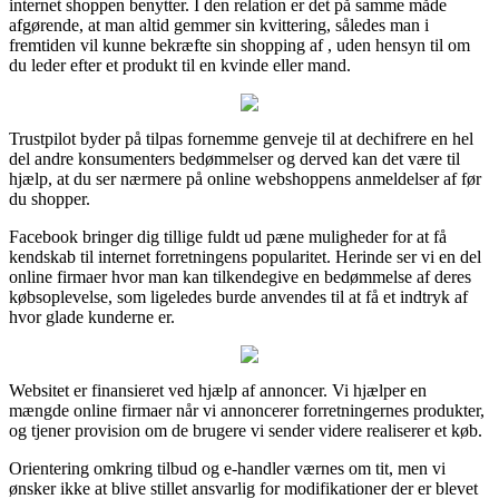
internet shoppen benytter. I den relation er det på samme måde
afgørende, at man altid gemmer sin kvittering, således man i
fremtiden vil kunne bekræfte sin shopping af , uden hensyn til om
du leder efter et produkt til en kvinde eller mand.
Trustpilot byder på tilpas fornemme genveje til at dechifrere en hel
del andre konsumenters bedømmelser og derved kan det være til
hjælp, at du ser nærmere på online webshoppens anmeldelser af før
du shopper.
Facebook bringer dig tillige fuldt ud pæne muligheder for at få
kendskab til internet forretningens popularitet. Herinde ser vi en del
online firmaer hvor man kan tilkendegive en bedømmelse af deres
købsoplevelse, som ligeledes burde anvendes til at få et indtryk af
hvor glade kunderne er.
Websitet er finansieret ved hjælp af annoncer. Vi hjælper en
mængde online firmaer når vi annoncerer forretningernes produkter,
og tjener provision om de brugere vi sender videre realiserer et køb.
Orientering omkring tilbud og e-handler værnes om tit, men vi
ønsker ikke at blive stillet ansvarlig for modifikationer der er blevet