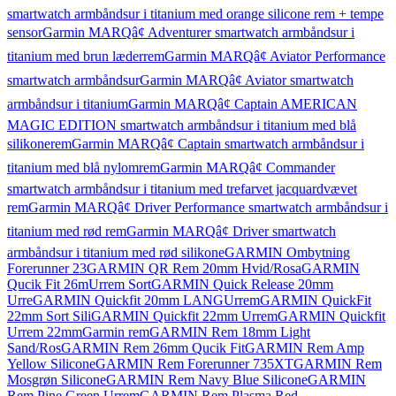
smartwatch armbåndsur i titanium med orange silicone rem + tempe
sensor
Garmin MARQâ¢ Adventurer smartwatch armbåndsur i
titanium med brun læderrem
Garmin MARQâ¢ Aviator Performance
smartwatch armbåndsur
Garmin MARQâ¢ Aviator smartwatch
armbåndsur i titanium
Garmin MARQâ¢ Captain AMERICAN
MAGIC EDITION smartwatch armbåndsur i titanium med blå
silikonerem
Garmin MARQâ¢ Captain smartwatch armbåndsur i
titanium med blå nylomrem
Garmin MARQâ¢ Commander
smartwatch armbåndsur i titanium med trefarvet jacquardvævet
rem
Garmin MARQâ¢ Driver Performance smartwatch armbåndsur i
titanium med rød rem
Garmin MARQâ¢ Driver smartwatch
armbåndsur i titanium med rød silikone
GARMIN Ombytning
Forerunner 23
GARMIN QR Rem 20mm Hvid/Rosa
GARMIN
Qucik Fit 26mUrrem Sort
GARMIN Quick Release 20mm
Urre
GARMIN Quickfit 20mm LANGUrrem
GARMIN QuickFit
22mm Sort Sili
GARMIN Quickfit 22mm Urrem
GARMIN Quickfit
Urrem 22mm
Garmin rem
GARMIN Rem 18mm Light
Sand/Ros
GARMIN Rem 26mm Qucik Fit
GARMIN Rem Amp
Yellow Silicone
GARMIN Rem Forerunner 735XT
GARMIN Rem
Mosgrøn Silicone
GARMIN Rem Navy Blue Silicone
GARMIN
Rem Pine Green Urrem
GARMIN Rem Plasma Red