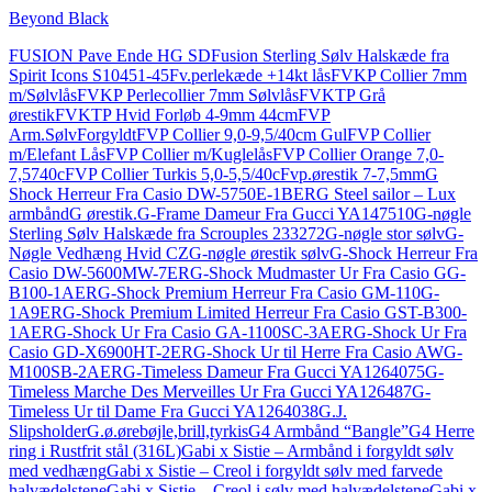
Beyond Black
FUSION Pave Ende HG SD
Fusion Sterling Sølv Halskæde fra
Spirit Icons S10451-45
Fv.perlekæde +14kt lås
FVKP Collier 7mm
m/Sølvlås
FVKP Perlecollier 7mm Sølvlås
FVKTP Grå
ørestik
FVKTP Hvid Forløb 4-9mm 44cm
FVP
Arm.SølvForgyldt
FVP Collier 9,0-9,5/40cm Gul
FVP Collier
m/Elefant Lås
FVP Collier m/Kuglelås
FVP Collier Orange 7,0-
7,5740c
FVP Collier Turkis 5,0-5,5/40c
Fvp.ørestik 7-7,5mm
G
Shock Herreur Fra Casio DW-5750E-1BER
G Steel sailor – Lux
armbånd
G ørestik.
G-Frame Dameur Fra Gucci YA147510
G-nøgle
Sterling Sølv Halskæde fra Scrouples 233272
G-nøgle stor sølv
G-
Nøgle Vedhæng Hvid CZ
G-nøgle ørestik sølv
G-Shock Herreur Fra
Casio DW-5600MW-7ER
G-Shock Mudmaster Ur Fra Casio GG-
B100-1AER
G-Shock Premium Herreur Fra Casio GM-110G-
1A9ER
G-Shock Premium Limited Herreur Fra Casio GST-B300-
1AER
G-Shock Ur Fra Casio GA-1100SC-3AER
G-Shock Ur Fra
Casio GD-X6900HT-2ER
G-Shock Ur til Herre Fra Casio AWG-
M100SB-2AER
G-Timeless Dameur Fra Gucci YA1264075
G-
Timeless Marche Des Merveilles Ur Fra Gucci YA126487
G-
Timeless Ur til Dame Fra Gucci YA1264038
G.J.
Slipsholder
G.ø.ørebøjle,brill,tyrkis
G4 Armbånd “Bangle”
G4 Herre
ring i Rustfrit stål (316L)
Gabi x Sistie – Armbånd i forgyldt sølv
med vedhæng
Gabi x Sistie – Creol i forgyldt sølv med farvede
halvædelstene
Gabi x Sistie – Creol i sølv med halvædelstene
Gabi x