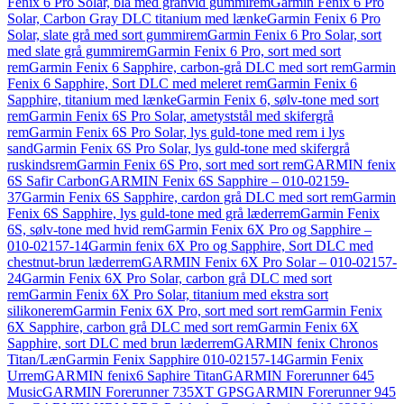
Fenix 6 Pro Solar, blå med gråhvid gummirem
Garmin Fenix 6 Pro
Solar, Carbon Gray DLC titanium med lænke
Garmin Fenix 6 Pro
Solar, slate grå med sort gummirem
Garmin Fenix 6 Pro Solar, sort
med slate grå gummirem
Garmin Fenix 6 Pro, sort med sort
rem
Garmin Fenix 6 Sapphire, carbon-grå DLC med sort rem
Garmin
Fenix 6 Sapphire, Sort DLC med meleret rem
Garmin Fenix 6
Sapphire, titanium med lænke
Garmin Fenix 6, sølv-tone med sort
rem
Garmin Fenix 6S Pro Solar, ametyststål med skifergrå
rem
Garmin Fenix 6S Pro Solar, lys guld-tone med rem i lys
sand
Garmin Fenix 6S Pro Solar, lys guld-tone med skifergrå
ruskindsrem
Garmin Fenix 6S Pro, sort med sort rem
GARMIN fenix
6S Safir Carbon
GARMIN Fenix 6S Sapphire – 010-02159-
37
Garmin Fenix 6S Sapphire, cardon grå DLC med sort rem
Garmin
Fenix 6S Sapphire, lys guld-tone med grå læderrem
Garmin Fenix
6S, sølv-tone med hvid rem
Garmin Fenix 6X Pro og Sapphire –
010-02157-14
Garmin fenix 6X Pro og Sapphire, Sort DLC med
chestnut-brun læderrem
GARMIN Fenix 6X Pro Solar – 010-02157-
24
Garmin Fenix 6X Pro Solar, carbon grå DLC med sort
rem
Garmin Fenix 6X Pro Solar, titanium med ekstra sort
silikonerem
Garmin Fenix 6X Pro, sort med sort rem
Garmin Fenix
6X Sapphire, carbon grå DLC med sort rem
Garmin Fenix 6X
Sapphire, sort DLC med brun læderrem
GARMIN fenix Chronos
Titan/Læn
Garmin Fenix Sapphire 010-02157-14
Garmin Fenix
Urrem
GARMIN fenix6 Saphire Titan
GARMIN Forerunner 645
Music
GARMIN Forerunner 735XT GPS
GARMIN Forerunner 945