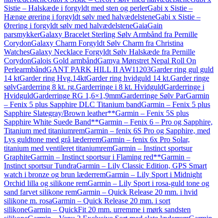
Sistie – Halskæde i forgyldt med sten og perler
Gabi x Sistie –
Hænge ørering i forgyldt sølv med halvædelstene
Gabi x Sistie –
Ørering i forgyldt sølv med halvædelstene
Gaia
Gain
parsmykker
Galaxy Bracelet Sterling Sølv Armbånd fra Pernille
Corydon
Galaxy Charm Forgyldt Sølv Charm fra Christina
Watches
Galaxy Necklace Forgyldt Sølv Halskæde fra Pernille
Corydon
Galois Gold armbånd
Gamya Mønstret Nepal Roll On
Perlearmbånd
GANT PARK HILL II AW11203
Garder ring gul guld
14 kt
Garder ring Hvg.14kt
Garder ring hvidguld 14 kt.
Garder ringe
sølv
Garderring 8 kt. rg.
Garderringe i 8 kt. Hvidguld
Garderringe i
Hvidguld
Garderringe RG 1,6×1,9mm
Garderringe Sølv Par
Garmin
– Fenix 5 plus Sapphire DLC Titanium band
Garmin – Fenix 5 plus
Sapphire Slategray/Brown leather**
Garmin – Fenix 5S plus
Sapphire White Suede Band**
Garmin – Fenix 6 – Pro og Sapphire,
Titanium med titaniumrem
Garmin – fenix 6S Pro og Sapphire, med
Lys guldtone med grå læderrem
Garmin – fenix 6x Pro Solar,
titanium med ventileret titaniumrem
Garmin – Instinct sportsur
Graphite
Garmin – Instinct sportsur i Flaming red**
Garmin –
Instinct sportsur Tundra
Garmin – Lily Classic Edition, GPS Smart
watch i bronze og brun læderrem
Garmin – Lily Sport i Midnight
Orchid lilla og silikone rem
Garmin – Lily Sport i rosa-guld tone og
sand farvet silikone rem
Garmin – Quick Release 20 mm. i hvid
silikone m. rosa
Garmin – Quick Release 20 mm. i sort
silikone
Garmin – QuickFit 20 mm. urremme i mørk sandsten