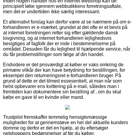
Inden nogen handler hos en internet webshop kan de
principielt løbe igennem webbutikkens forretningsaftale,
men det er undertiden ikke særlig interessant.
Et alternativt forslag kan derfor være at se nærmere på om e-
forhandleren er e-mærket, grundet at det ofte er et bevis på
at internet forretningen retter sig efter gældende dansk
lovgivning, og at internet forhandleren lejlighedsvis
besigtiges af fagfolk der er inde i bestemmelserne på
området. Desuden får du lejlighed til hjælpende service, når
du får problemstillinger som følge af din handel.
Endvidere er det prisværdigt at køber er vaks omkring de
primære vilkår der kan have betydning for bestillingen, for
eksempel den returneringsret e-forhandleren bruger. På
grund af dette er det tilmed essesentielt, at man når som
helst opbevarer ens kvittering på e-mail, således man i
fremtiden kan dokumentere sin bestilling af , om du skal
købe en gave til en kvinde eller mand.
Trustpilot fremskaffer temmelig hensigtsmæssige
muligheder for at gennemstøve en hel del aktuelle kunders
domme og derfor er det en hjælp, at du eftersøger
netshoppens bedømmelser af før du køber.