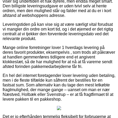
viser sig undertiden et hak dyrere, men endda meget smart.
Den billigste leveringsudgave er uden tvivl selv at hente
ordren, men den mulighed står og falder med at du er i kort
afstand af webshoppens adresse.
Leveringstiden på kan vise sig at være særligt vital forudsat
vi mangler din ordre om kort tid, og i det øjemed er det rigtig
centralt at vi tjekker den forventede leveringsdato ved det
relevante produkt.
Mange online forretninger lover 1 hverdags levering på
deres favorit produkter, eksempelvis , som trods alt påkræver
at handlen gemmenføres tidligere end et angivent
klokkeslæt, så de har mulighed for at nå at få varerne sendt
afsted forinden pakkemedarbejderne får fri.
En hel del internet foretagender lover levering uden betaling,
men i de fleste tilfælde kun såfremt der bestilles for en
fastsat sum. Som alternativ kan du tage den mest letkøbte
fragtmulighed, der mange gange – uanset om man er nær
Næstved, Holbæk eller Svenstrup – er at få fragtfirmaet til at
levere pakken til en pakkeshop.
Det er jo efterhånden temmelig fleksibelt for forbrugerne at