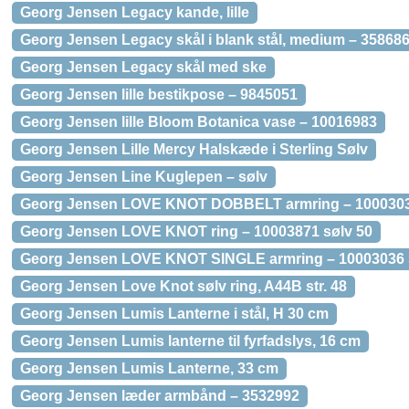
Georg Jensen Legacy kande, lille
Georg Jensen Legacy skål i blank stål, medium – 35868
Georg Jensen Legacy skål med ske
Georg Jensen lille bestikpose – 9845051
Georg Jensen lille Bloom Botanica vase – 10016983
Georg Jensen Lille Mercy Halskæde i Sterling Sølv
Georg Jensen Line Kuglepen – sølv
Georg Jensen LOVE KNOT DOBBELT armring – 1000303
Georg Jensen LOVE KNOT ring – 10003871 sølv 50
Georg Jensen LOVE KNOT SINGLE armring – 10003036 
Georg Jensen Love Knot sølv ring, A44B str. 48
Georg Jensen Lumis Lanterne i stål, H 30 cm
Georg Jensen Lumis lanterne til fyrfadslys, 16 cm
Georg Jensen Lumis Lanterne, 33 cm
Georg Jensen læder armbånd – 3532992