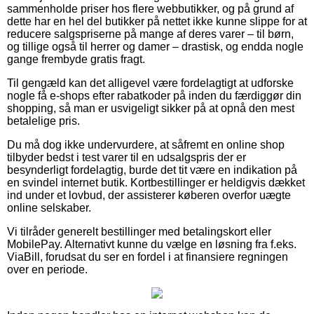
sammenholde priser hos flere webbutikker, og på grund af
dette har en hel del butikker på nettet ikke kunne slippe for at
reducere salgspriserne på mange af deres varer – til børn,
og tillige også til herrer og damer – drastisk, og endda nogle
gange frembyde gratis fragt.
Til gengæld kan det alligevel være fordelagtigt at udforske
nogle få e-shops efter rabatkoder på inden du færdiggør din
shopping, så man er usvigeligt sikker på at opnå den mest
betalelige pris.
Du må dog ikke undervurdere, at såfremt en online shop
tilbyder bedst i test varer til en udsalgspris der er
besynderligt fordelagtig, burde det tit være en indikation på
en svindel internet butik. Kortbestillinger er heldigvis dækket
ind under et lovbud, der assisterer køberen overfor uægte
online selskaber.
Vi tilråder generelt bestillinger med betalingskort eller
MobilePay. Alternativt kunne du vælge en løsning fra f.eks.
ViaBill, forudsat du ser en fordel i at finansiere regningen
over en periode.