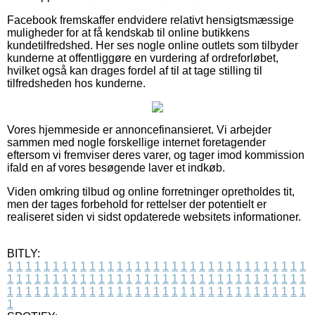
Facebook fremskaffer endvidere relativt hensigtsmæssige
muligheder for at få kendskab til online butikkens
kundetilfredshed. Her ses nogle online outlets som tilbyder
kunderne at offentliggøre en vurdering af ordreforløbet,
hvilket også kan drages fordel af til at tage stilling til
tilfredsheden hos kunderne.
Vores hjemmeside er annoncefinansieret. Vi arbejder
sammen med nogle forskellige internet foretagender
eftersom vi fremviser deres varer, og tager imod kommission
ifald en af vores besøgende laver et indkøb.
Viden omkring tilbud og online forretninger opretholdes tit,
men der tages forbehold for rettelser der potentielt er
realiseret siden vi sidst opdaterede websitets informationer.
BITLY:
1
1
1
1
1
1
1
1
1
1
1
1
1
1
1
1
1
1
1
1
1
1
1
1
1
1
1
1
1
1
1
1
1
1
1
1
1
1
1
1
1
1
1
1
1
1
1
1
1
1
1
1
1
1
1
1
1
1
1
1
1
1
1
1
1
1
1
1
1
1
1
1
1
1
1
1
1
1
1
1
1
1
1
1
1
1
1
1
1
1
1
1
1
1
1
1
1
1
1
1