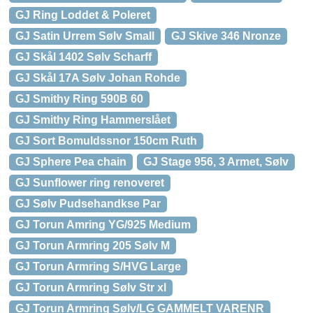
GJ Ring Loddet & Poleret
GJ Satin Urrem Sølv Small
GJ Skive 346 Nronze
GJ Skål 1402 Sølv Scharff
GJ Skål 17A Sølv Johan Rohde
GJ Smithy Ring 590B 60
GJ Smithy Ring Hammerslået
GJ Sort Bomuldssnor 150cm Ruth
GJ Sphere Pea chain
GJ Stage 956, 3 Armet, Sølv
GJ Sunflower ring renoveret
GJ Sølv Pudsehandkse Par
GJ Torun Amring YG/925 Medium
GJ Torun Armring 205 Sølv M
GJ Torun Armring S/HVG Large
GJ Torun Armring Sølv Str xl
GJ Torun Armring Sølv/LG GAMMELT VARENR