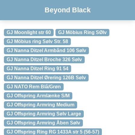
Beyond Black
GJ Moonlight str 60
GJ Möbius Ring SØlv
GJ Möbius ring Sølv Str. 58
GJ Nanna Ditzel Armbånd 106 Sølv
GJ Nanna Ditzel Broche 326 Sølv
GJ Nanna Ditzel Ring 91 54
GJ Nanna Ditzel Ørering 126B Sølv
GJ NATO Rem Blå/Grøn
GJ Offspring Armlænke S/M
GJ Offspring Armring Medium
GJ Offspring Armring Sølv Large
GJ Offspring Armring Åben Sølv
GJ Offspring Ring RG 1433A str 5 (56-57)