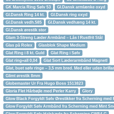
GK Marcia Ring Sølv 53
Gl.Dansk armlænke oxyd
Gl.Dansk Ring 14 kt.
Gl.Dansk ring oxyd
Gl.Dansk vedh.585
Gl.Dansk vedhæng 14 kt.
Gl.Dansk ørestik stor
Glam 3-Streng Læder Armbånd – Lås I Rustfrit Stål
Glas på Rolex
Glasblok Shape Medium
Glat Ring i 8 kt. Guld
Glat Ring i Sølv
Glat ring=all 0,04
Glat Sort Læderarmbånd Magnetl
Glat, buet sølv ringe – 3,5 mm bred. Med eller uden brilla
Glimt ørestik 8mm
Globemaster Ur Fra Hugo Boss 1513823
Gloria Flet Hårbøjle med Perler Karry
Glory
Glow Black Forgyldt Sølv Ørestikker fra Scherning med
Glow Forgyldt Sølv Armbånd fra Scherning med Mint Sn
Glow Forgyldt Sølv Halskæde fra Scherning GW54-G