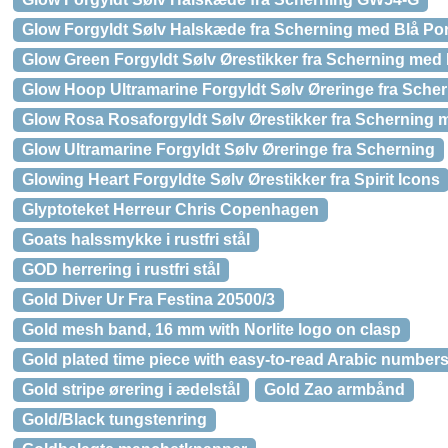
Glow Forgyldt Sølv Halskæde fra Scherning med Blå Po
Glow Green Forgyldt Sølv Ørestikker fra Scherning med
Glow Hoop Ultramarine Forgyldt Sølv Øreringe fra Sche
Glow Rosa Rosaforgyldt Sølv Ørestikker fra Scherning
Glow Ultramarine Forgyldt Sølv Øreringe fra Scherning
Glowing Heart Forgyldte Sølv Ørestikker fra Spirit Icons
Glyptoteket Herreur Chris Copenhagen
Goats halssmykke i rustfri stål
GOD herrering i rustfri stål
Gold Diver Ur Fra Festina 20500/3
Gold mesh band, 16 mm with Norlite logo on clasp
Gold plated time piece with easy-to-read Arabic number
Gold stripe ørering i ædelstål
Gold Zao armbånd
Gold/Black tungstenring