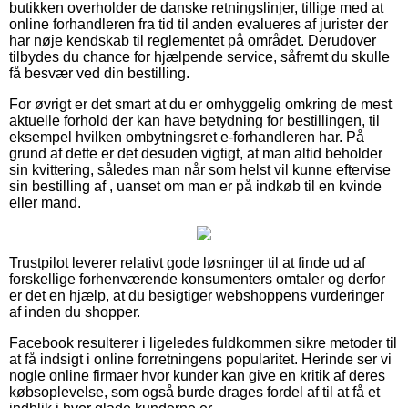
butikken overholder de danske retningslinjer, tillige med at
online forhandleren fra tid til anden evalueres af jurister der
har nøje kendskab til reglementet på området. Derudover
tilbydes du chance for hjælpende service, såfremt du skulle
få besvær ved din bestilling.
For øvrigt er det smart at du er omhyggelig omkring de mest
aktuelle forhold der kan have betydning for bestillingen, til
eksempel hvilken ombytningsret e-forhandleren har. På
grund af dette er det desuden vigtigt, at man altid beholder
sin kvittering, således man når som helst vil kunne eftervise
sin bestilling af , uanset om man er på indkøb til en kvinde
eller mand.
Trustpilot leverer relativt gode løsninger til at finde ud af
forskellige forhenværende konsumenters omtaler og derfor
er det en hjælp, at du besigtiger webshoppens vurderinger
af inden du shopper.
Facebook resulterer i ligeledes fuldkommen sikre metoder til
at få indsigt i online forretningens popularitet. Herinde ser vi
nogle online firmaer hvor kunder kan give en kritik af deres
købsoplevelse, som også burde drages fordel af til at få et