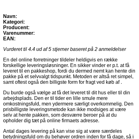
Navn:
Kategori:
Producent:
Varenummer:
EAN:
Vurderet til
4.4
ud af 5 stjerner baseret på
2
anmeldelser
En del online forretninger tildeler heldigvis en række
forskellige leveringsløsninger. En sikker vinder er p.t. at få
leveret til en pakkeshop, fordi du dermed nemt kan hente din
pakke på et selvvalgt tidspunkt. Metoden er altså ret simpel,
samt oftest også den billigste form for fragt ved køb af .
Du burde også vælge at få det leveret til dit hus eller til din
arbejdsplads. Den er til tider en lille smule mere
omkostningsfuld, men ydermere særligt overkommelig. Den
prisbilligste leveringsmetode kan ikke modsiges at være
selv at hente pakken, som desværre beroer på at du
opholder dig tæt på online firmaets adresse.
Antal dages levering på kan vise sig at være særdeles
betydningsfuld om du behøver ordren inden for få dage, så i