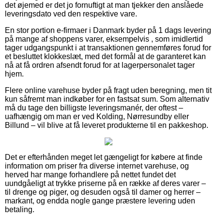
det øjemed er det jo fornuftigt at man tjekker den anslåede
leveringsdato ved den respektive vare.
En stor portion e-firmaer i Danmark byder på 1 dags levering
på mange af shoppens varer, eksempelvis , som imidlertid
tager udgangspunkt i at transaktionen gennemføres forud for
et besluttet klokkeslæt, med det formål at de garanteret kan
nå at få ordren afsendt forud for at lagerpersonalet tager
hjem.
Flere online varehuse byder på fragt uden beregning, men tit
kun såfremt man indkøber for en fastsat sum. Som alternativ
må du tage den billigste leveringsmanér, der oftest –
uafhængig om man er ved Kolding, Nørresundby eller
Billund – vil blive at få leveret produkterne til en pakkeshop.
Det er efterhånden meget let gængeligt for købere at finde
information om priser fra diverse internet varehuse, og
herved har mange forhandlere på nettet fundet det
uundgåeligt at trykke priserne på en række af deres varer –
til drenge og piger, og desuden også til damer og herrer –
markant, og endda nogle gange præstere levering uden
betaling.