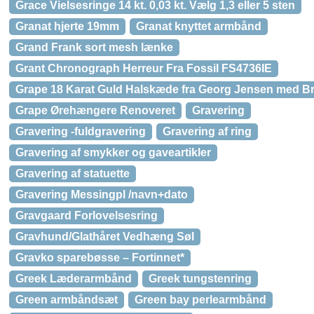
Grace Vielsesringe 14 kt. 0,03 kt. Vælg 1,3 eller 5 sten
Granat hjerte 19mm
Granat knyttet armbånd
Grand Frank sort mesh lænke
Grant Chronograph Herreur Fra Fossil FS4736IE
Grape 18 Karat Guld Halskæde fra Georg Jensen med Bri
Grape Ørehængere Renoveret
Gravering
Gravering -fuldgravering
Gravering af ring
Gravering af smykker og gaveartikler
Gravering af statuette
Gravering Messingpl /navn+dato
Gravgaard Forlovelsesring
Gravhund/Glathåret Vedhæng Søl
Gravko sparebøsse – Fortinnet*
Greek Læderarmbånd
Greek tungstenring
Green armbåndsæt
Green bay perlearmbånd