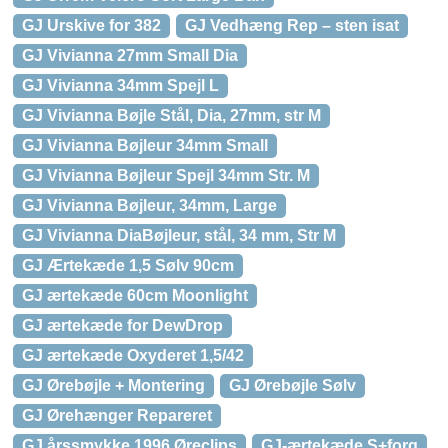
GJ Urskive for 382
GJ Vedhæng Rep – sten isat
GJ Vivianna 27mm Small Dia
GJ Vivianna 34mm Spejl L
GJ Vivianna Bøjle Stål, Dia, 27mm, str M
GJ Vivianna Bøjleur 34mm Small
GJ Vivianna Bøjleur Spejl 34mm Str. M
GJ Vivianna Bøjleur, 34mm, Large
GJ Vivianna DiaBøjleur, stål, 34 mm, Str M
GJ Ærtekæde 1,5 Sølv 90cm
GJ ærtekæde 60cm Moonlight
GJ ærtekæde for DewDrop
GJ ærtekæde Oxyderet 1,5/42
GJ Ørebøjle + Montering
GJ Ørebøjle Sølv
GJ Ørehænger Repareret
GJ årssmykke 1996 Øreclips
GJ-ærtekæde S+forg