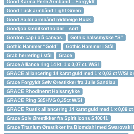
Good Karma Perle Armbånd – Forgyldt
Good Luck armbånd Light Green
Good Sailor armbånd rød/beige Buck
Goodjob kreditkortholder – sort
Gordon-cap i blå canvas.
Gothic halssmykke “S”
Gothic Hammer “Gold”
Gothic Hammer i Stål
Grab herrering i stål
Grace
Grace Alliance ring 14 kt. 1 x 0,07 ct. W/SI
GRACE alliancering 14 karat guld med 1 x 0,03 ct W/SI bri
Grace Forgyldt Sølv Ørestikker fra Julie Sandlau
GRACE Rhodineret Halssmykke
GRACE Ring 585HVG 0,35ct W/SI
GRACE Rustik alliancering 14 karat guld med 1 x 0,09 ct 
Grace Sølv Ørestikker fra Spirit Icons S40041
Grace Titanium Ørestikker fra Blomdahl med Swarovski K