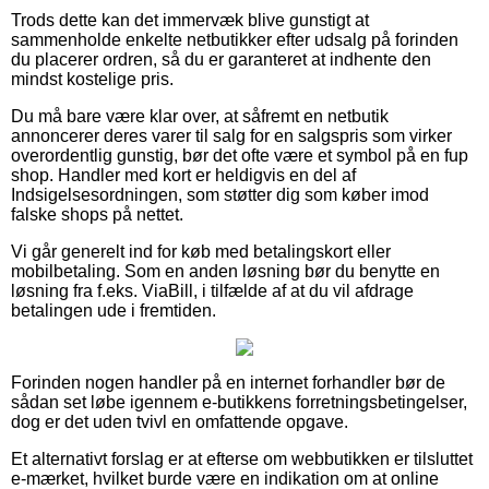
Trods dette kan det immervæk blive gunstigt at
sammenholde enkelte netbutikker efter udsalg på forinden
du placerer ordren, så du er garanteret at indhente den
mindst kostelige pris.
Du må bare være klar over, at såfremt en netbutik
annoncerer deres varer til salg for en salgspris som virker
overordentlig gunstig, bør det ofte være et symbol på en fup
shop. Handler med kort er heldigvis en del af
Indsigelsesordningen, som støtter dig som køber imod
falske shops på nettet.
Vi går generelt ind for køb med betalingskort eller
mobilbetaling. Som en anden løsning bør du benytte en
løsning fra f.eks. ViaBill, i tilfælde af at du vil afdrage
betalingen ude i fremtiden.
Forinden nogen handler på en internet forhandler bør de
sådan set løbe igennem e-butikkens forretningsbetingelser,
dog er det uden tvivl en omfattende opgave.
Et alternativt forslag er at efterse om webbutikken er tilsluttet
e-mærket, hvilket burde være en indikation om at online