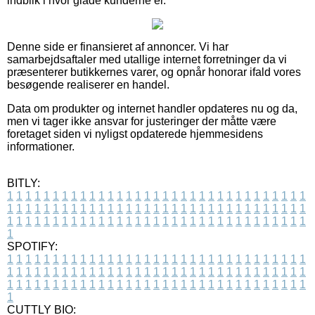
indblik i hvor glade kunderne er.
Denne side er finansieret af annoncer. Vi har
samarbejdsaftaler med utallige internet forretninger da vi
præsenterer butikkernes varer, og opnår honorar ifald vores
besøgende realiserer en handel.
Data om produkter og internet handler opdateres nu og da,
men vi tager ikke ansvar for justeringer der måtte være
foretaget siden vi nyligst opdaterede hjemmesidens
informationer.
BITLY:
1
1
1
1
1
1
1
1
1
1
1
1
1
1
1
1
1
1
1
1
1
1
1
1
1
1
1
1
1
1
1
1
1
1
1
1
1
1
1
1
1
1
1
1
1
1
1
1
1
1
1
1
1
1
1
1
1
1
1
1
1
1
1
1
1
1
1
1
1
1
1
1
1
1
1
1
1
1
1
1
1
1
1
1
1
1
1
1
1
1
1
1
1
1
1
1
1
1
1
1
SPOTIFY:
1
1
1
1
1
1
1
1
1
1
1
1
1
1
1
1
1
1
1
1
1
1
1
1
1
1
1
1
1
1
1
1
1
1
1
1
1
1
1
1
1
1
1
1
1
1
1
1
1
1
1
1
1
1
1
1
1
1
1
1
1
1
1
1
1
1
1
1
1
1
1
1
1
1
1
1
1
1
1
1
1
1
1
1
1
1
1
1
1
1
1
1
1
1
1
1
1
1
1
1
CUTTLY BIO: