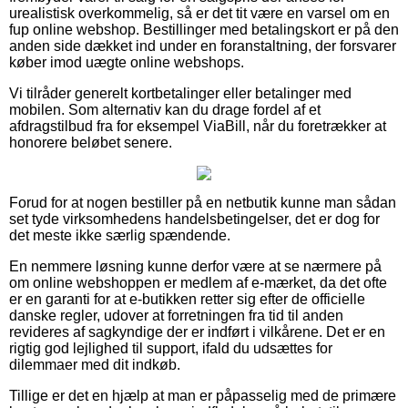
urealistisk overkommelig, så er det tit være en varsel om en
fup online webshop. Bestillinger med betalingskort er på den
anden side dækket ind under en foranstaltning, der forsvarer
køber imod uægte online webshops.
Vi tilråder generelt kortbetalinger eller betalinger med
mobilen. Som alternativ kan du drage fordel af et
afdragstilbud fra for eksempel ViaBill, når du foretrækker at
honorere beløbet senere.
Forud for at nogen bestiller på en netbutik kunne man sådan
set tyde virksomhedens handelsbetingelser, det er dog for
det meste ikke særlig spændende.
En nemmere løsning kunne derfor være at se nærmere på
om online webshoppen er medlem af e-mærket, da det ofte
er en garanti for at e-butikken retter sig efter de officielle
danske regler, udover at forretningen fra tid til anden
revideres af sagkyndige der er indført i vilkårene. Det er en
rigtig god lejlighed til support, ifald du udsættes for
dilemmaer med dit indkøb.
Tillige er det en hjælp at man er påpasselig med de primære