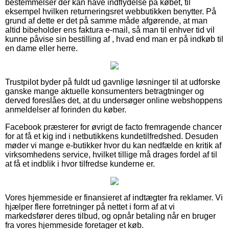
bestemmelser der kan have indflydelse på købet, til
eksempel hvilken returneringsret webbutikken benytter. På
grund af dette er det på samme måde afgørende, at man
altid bibeholder ens faktura e-mail, så man til enhver tid vil
kunne påvise sin bestilling af , hvad end man er på indkøb til
en dame eller herre.
Trustpilot byder på fuldt ud gavnlige løsninger til at udforske
ganske mange aktuelle konsumenters betragtninger og
derved foreslåes det, at du undersøger online webshoppens
anmeldelser af forinden du køber.
Facebook præsterer for øvrigt de facto fremragende chancer
for at få et kig ind i netbutikkens kundetilfredshed. Desuden
møder vi mange e-butikker hvor du kan nedfælde en kritik af
virksomhedens service, hvilket tillige må drages fordel af til
at få et indblik i hvor tilfredse kunderne er.
Vores hjemmeside er finansieret af indtægter fra reklamer. Vi
hjælper flere forretninger på nettet i form af at vi
markedsfører deres tilbud, og opnår betaling når en bruger
fra vores hjemmeside foretager et køb.