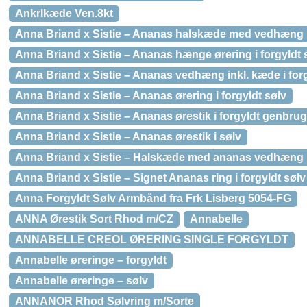
Ankrlkæde Ven.8kt
Anna Briand x Sistie – Ananas halskæde med vedhæng i
Anna Briand x Sistie – Ananas hænge ørering i forgyldt 
Anna Briand x Sistie – Ananas vedhæng inkl. kæde i forg
Anna Briand x Sistie – Ananas ørering i forgyldt sølv
Anna Briand x Sistie – Ananas ørestik i forgyldt genbru
Anna Briand x Sistie – Ananas ørestik i sølv
Anna Briand x Sistie – Halskæde med ananas vedhæng i 
Anna Briand x Sistie – Signet Ananas ring i forgyldt sølv
Anna Forgyldt Sølv Armbånd fra Frk Lisberg 5054-FG
ANNA Ørestik Sort Rhod m/CZ
Annabelle
ANNABELLE CREOL ØRERING SINGLE FORGYLDT
Annabelle øreringe – forgyldt
Annabelle øreringe – sølv
ANNANOR Rhod Sølvring m/Sorte