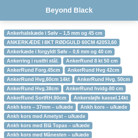
Beyond Black
Ankerhalskæde i Sølv – 1,5 mm og 45 cm
ANKERKÆDE I 8KT RØDGULD 60CM 42053,60
Ankerkæde i forgyldt Sølv – 0,6 mm og 40 cm
Ankerring i rustfri stål.
AnkerRund 8 kt 50 cm
AnkerRund Forg.45cm
AnkerRund Hvg 42cm
AnkerRund Hvg,60cm 14kt
AnkerRund Hvg. 50cm
AnkerRund Hvg.38cm
AnkerRund hvidg-80 cm
AnkerRund SortRH.90cm
Ankersløjfe kassel.14kt
Ankh kors – 37mm – u/kæde
Ankh kors – u/kæde
Ankh kors med Ametyst – u/kæde
Ankh kors med Blå Topas – u/kæde
Ankh kors med Månesten – u/kæde