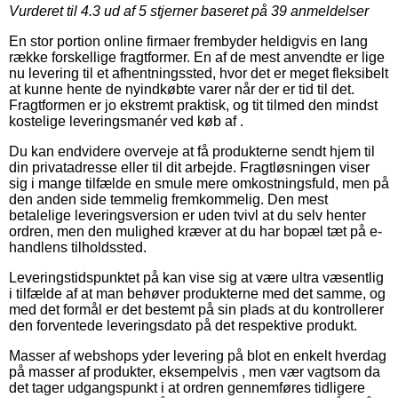
Vurderet til
4.3
ud af 5 stjerner baseret på
39
anmeldelser
En stor portion online firmaer frembyder heldigvis en lang
række forskellige fragtformer. En af de mest anvendte er lige
nu levering til et afhentningssted, hvor det er meget fleksibelt
at kunne hente de nyindkøbte varer når der er tid til det.
Fragtformen er jo ekstremt praktisk, og tit tilmed den mindst
kostelige leveringsmanér ved køb af .
Du kan endvidere overveje at få produkterne sendt hjem til
din privatadresse eller til dit arbejde. Fragtløsningen viser
sig i mange tilfælde en smule mere omkostningsfuld, men på
den anden side temmelig fremkommelig. Den mest
betalelige leveringsversion er uden tvivl at du selv henter
ordren, men den mulighed kræver at du har bopæl tæt på e-
handlens tilholdssted.
Leveringstidspunktet på kan vise sig at være ultra væsentlig
i tilfælde af at man behøver produkterne med det samme, og
med det formål er det bestemt på sin plads at du kontrollerer
den forventede leveringsdato på det respektive produkt.
Masser af webshops yder levering på blot en enkelt hverdag
på masser af produkter, eksempelvis , men vær vagtsom da
det tager udgangspunkt i at ordren gennemføres tidligere