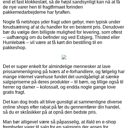
end et fast klokkeslæt, så de højst sandsynligt kan nå at få
de nye varer hen til fragtfirmaet forinden
pakkemedarbejderne har fyraften.
Nogle få netshops yder fragt uden gebyr, men typisk under
forudsætning af at du handler for en bestemt pris. Derudover
bør du vælge den billigste mulighed for levering, som oftest
– uafhængig om du befinder sig ved Esbjerg, Thisted eller
Humlebæk – vil være at få kørt din bestilling til en
pakkeshop.
Det er super enkelt for almindelige mennesker at lave
prissammenligning på tværs af e-forhandlere, og følgelig har
mange internet varehuse fundet det uundgåeligt at sænke
salgspriserne på deres produkter – til børn, og tillige også til
herrer og damer – kolossalt, og endda nogle gange love
gratis fragt.
Det kan dog trods alt blive gunstigt at sammenligne diverse
online shops efter rabat på før du gennemfører din handel,
så du er skråsikker på at opnå den bedste pris.
Man bør alligevel være så påpasselig, at ifald en e-shop
frembyder varer til salg for en salgspris der anses for