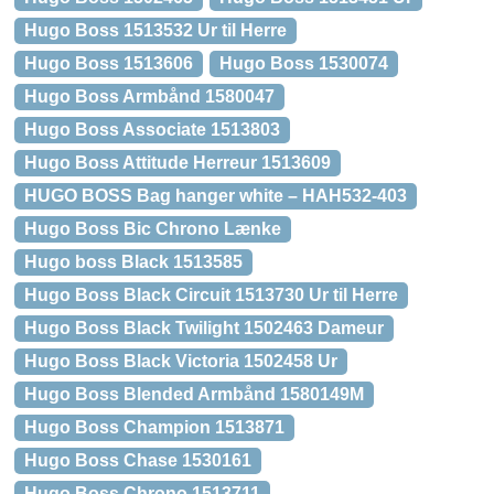
Hugo Boss 1513532 Ur til Herre
Hugo Boss 1513606
Hugo Boss 1530074
Hugo Boss Armbånd 1580047
Hugo Boss Associate 1513803
Hugo Boss Attitude Herreur 1513609
HUGO BOSS Bag hanger white – HAH532-403
Hugo Boss Bic Chrono Lænke
Hugo boss Black 1513585
Hugo Boss Black Circuit 1513730 Ur til Herre
Hugo Boss Black Twilight 1502463 Dameur
Hugo Boss Black Victoria 1502458 Ur
Hugo Boss Blended Armbånd 1580149M
Hugo Boss Champion 1513871
Hugo Boss Chase 1530161
Hugo Boss Chrono 1513711