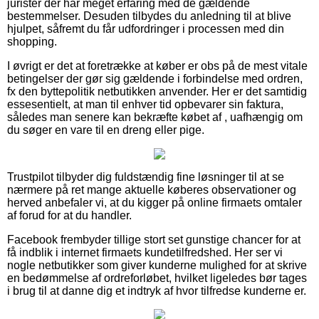
jurister der har meget erfaring med de gældende
bestemmelser. Desuden tilbydes du anledning til at blive
hjulpet, såfremt du får udfordringer i processen med din
shopping.
I øvrigt er det at foretrække at køber er obs på de mest vitale
betingelser der gør sig gældende i forbindelse med ordren,
fx den byttepolitik netbutikken anvender. Her er det samtidig
essesentielt, at man til enhver tid opbevarer sin faktura,
således man senere kan bekræfte købet af , uafhængig om
du søger en vare til en dreng eller pige.
Trustpilot tilbyder dig fuldstændig fine løsninger til at se
nærmere på ret mange aktuelle køberes observationer og
herved anbefaler vi, at du kigger på online firmaets omtaler
af forud for at du handler.
Facebook frembyder tillige stort set gunstige chancer for at
få indblik i internet firmaets kundetilfredshed. Her ser vi
nogle netbutikker som giver kunderne mulighed for at skrive
en bedømmelse af ordreforløbet, hvilket ligeledes bør tages
i brug til at danne dig et indtryk af hvor tilfredse kunderne er.