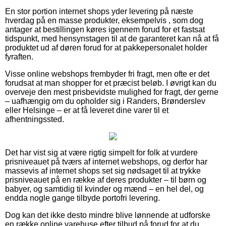
En stor portion internet shops yder levering på næste
hverdag på en masse produkter, eksempelvis , som dog
antager at bestillingen køres igennem forud for et fastsat
tidspunkt, med hensynstagen til at de garanteret kan nå at få
produktet ud af døren forud for at pakkepersonalet holder
fyraften.
Visse online webshops frembyder fri fragt, men ofte er det
forudsat at man shopper for et præcist beløb. I øvrigt kan du
overveje den mest prisbevidste mulighed for fragt, der gerne
– uafhængig om du opholder sig i Randers, Brønderslev
eller Helsinge – er at få leveret dine varer til et
afhentningssted.
Det har vist sig at være rigtig simpelt for folk at vurdere
prisniveauet på tværs af internet webshops, og derfor har
massevis af internet shops set sig nødsaget til at trykke
prisniveauet på en række af deres produkter – til børn og
babyer, og samtidig til kvinder og mænd – en hel del, og
endda nogle gange tilbyde portofri levering.
Dog kan det ikke desto mindre blive lønnende at udforske
en række online varehuse efter tilbud på forud for at du