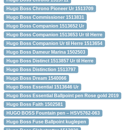
Hugo Boss Chrono Pioneer Ur 1513709
Hugo Boss Commissioner 1513831
Hugo Boss Companion 1513652 Ur
Hugo Boss Companion 1513653 Ur til Herre
Hugo Boss Companion Ur til Herre 1513654
Hugo Boss Dameur Marina 1502503
Hugo Boss Distinct 1513857 Ur til Herre
Hugo Boss Distinction 1513797
Hugo Boss Dream 1540066
Hugo Boss Essential 1513646 Ur
Hugo Boss Essential Ballpoint pen Rose gold 2019
Hugo Boss Faith 1502581
HUGO BOSS Fountain pen – HSV5762-063
Hugo Boss Fuse Ballpoint kuglepen