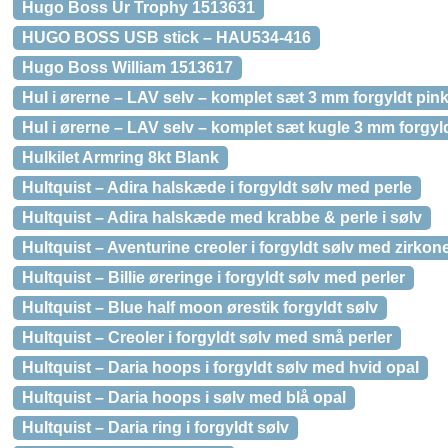
Hugo Boss Ur Trophy 1513631
HUGO BOSS USB stick – HAU534-416
Hugo Boss William 1513617
Hul i ørerne – LAV selv – komplet sæt 3 mm forgyldt pink
Hul i ørerne – LAV selv – komplet sæt kugle 3 mm forgyl
Hulkilet Armring 8kt Blank
Hultquist – Adira halskæde i forgyldt sølv med perle
Hultquist – Adira halskæde med krabbe & perle i sølv
Hultquist – Aventurine creoler i forgyldt sølv med zirkon
Hultquist – Billie øreringe i forgyldt sølv med perler
Hultquist – Blue half moon ørestik forgyldt sølv
Hultquist – Creoler i forgyldt sølv med små perler
Hultquist – Daria hoops i forgyldt sølv med hvid opal
Hultquist – Daria hoops i sølv med blå opal
Hultquist – Daria ring i forgyldt sølv