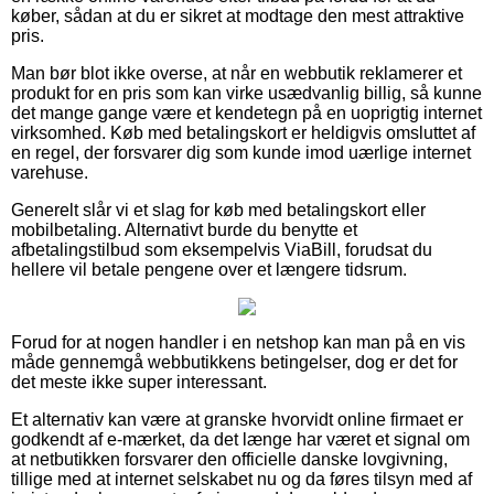
køber, sådan at du er sikret at modtage den mest attraktive
pris.
Man bør blot ikke overse, at når en webbutik reklamerer et
produkt for en pris som kan virke usædvanlig billig, så kunne
det mange gange være et kendetegn på en uoprigtig internet
virksomhed. Køb med betalingskort er heldigvis omsluttet af
en regel, der forsvarer dig som kunde imod uærlige internet
varehuse.
Generelt slår vi et slag for køb med betalingskort eller
mobilbetaling. Alternativt burde du benytte et
afbetalingstilbud som eksempelvis ViaBill, forudsat du
hellere vil betale pengene over et længere tidsrum.
Forud for at nogen handler i en netshop kan man på en vis
måde gennemgå webbutikkens betingelser, dog er det for
det meste ikke super interessant.
Et alternativ kan være at granske hvorvidt online firmaet er
godkendt af e-mærket, da det længe har været et signal om
at netbutikken forsvarer den officielle danske lovgivning,
tillige med at internet selskabet nu og da føres tilsyn med af