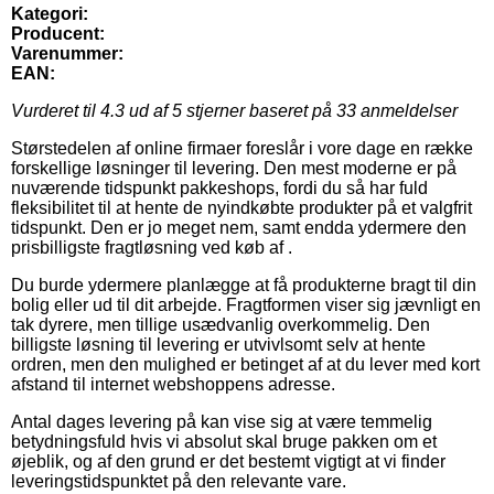
Kategori:
Producent:
Varenummer:
EAN:
Vurderet til
4.3
ud af 5 stjerner baseret på
33
anmeldelser
Størstedelen af online firmaer foreslår i vore dage en række
forskellige løsninger til levering. Den mest moderne er på
nuværende tidspunkt pakkeshops, fordi du så har fuld
fleksibilitet til at hente de nyindkøbte produkter på et valgfrit
tidspunkt. Den er jo meget nem, samt endda ydermere den
prisbilligste fragtløsning ved køb af .
Du burde ydermere planlægge at få produkterne bragt til din
bolig eller ud til dit arbejde. Fragtformen viser sig jævnligt en
tak dyrere, men tillige usædvanlig overkommelig. Den
billigste løsning til levering er utvivlsomt selv at hente
ordren, men den mulighed er betinget af at du lever med kort
afstand til internet webshoppens adresse.
Antal dages levering på kan vise sig at være temmelig
betydningsfuld hvis vi absolut skal bruge pakken om et
øjeblik, og af den grund er det bestemt vigtigt at vi finder
leveringstidspunktet på den relevante vare.