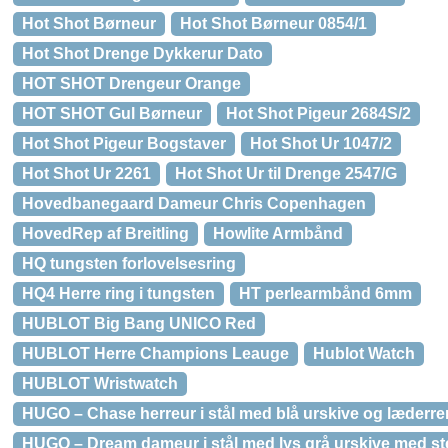
Hot Shot Børneur
Hot Shot Børneur 0854/1
Hot Shot Drenge Dykkerur Dato
HOT SHOT Drengeur Orange
HOT SHOT Gul Børneur
Hot Shot Pigeur 2684S/2
Hot Shot Pigeur Bogstaver
Hot Shot Ur 1047/2
Hot Shot Ur 2261
Hot Shot Ur til Drenge 2547/G
Hovedbanegaard Dameur Chris Copenhagen
HovedRep af Breitling
Howlite Armbånd
HQ tungsten forlovelsesring
HQ4 Herre ring i tungsten
HT perlearmbånd 6mm
HUBLOT Big Bang UNICO Red
HUBLOT Herre Champions Leauge
Hublot Watch
HUBLOT Wristwatch
HUGO – Chase herreur i stål med blå urskive og læderr
HUGO – Dream dameur i stål med lys grå urskive med st