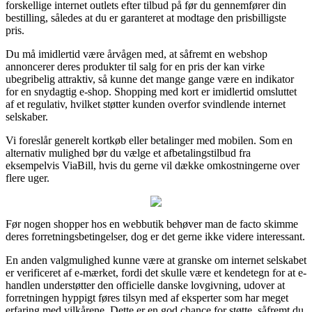
forskellige internet outlets efter tilbud på før du gennemfører din
bestilling, således at du er garanteret at modtage den prisbilligste
pris.
Du må imidlertid være årvågen med, at såfremt en webshop
annoncerer deres produkter til salg for en pris der kan virke
ubegribelig attraktiv, så kunne det mange gange være en indikator
for en snydagtig e-shop. Shopping med kort er imidlertid omsluttet
af et regulativ, hvilket støtter kunden overfor svindlende internet
selskaber.
Vi foreslår generelt kortkøb eller betalinger med mobilen. Som en
alternativ mulighed bør du vælge et afbetalingstilbud fra
eksempelvis ViaBill, hvis du gerne vil dække omkostningerne over
flere uger.
Før nogen shopper hos en webbutik behøver man de facto skimme
deres forretningsbetingelser, dog er det gerne ikke videre interessant.
En anden valgmulighed kunne være at granske om internet selskabet
er verificeret af e-mærket, fordi det skulle være et kendetegn for at e-
handlen understøtter den officielle danske lovgivning, udover at
forretningen hyppigt føres tilsyn med af eksperter som har meget
erfaring med vilkårene. Dette er en god chance for støtte, såfremt du