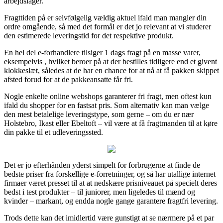
arbejdslager.
Fragttiden på er selvfølgelig vældig aktuel ifald man mangler din
ordre omgående, så med det formål er det jo relevant at vi studerer
den estimerede leveringstid for det respektive produkt.
En hel del e-forhandlere tilsiger 1 dags fragt på en masse varer,
eksempelvis , hvilket beroer på at der bestilles tidligere end et givent
klokkeslæt, således at de har en chance for at nå at få pakken skippet
afsted forud for at de pakkeansatte får fri.
Nogle enkelte online webshops garanterer fri fragt, men oftest kun
ifald du shopper for en fastsat pris. Som alternativ kan man vælge
den mest betalelige leveringstype, som gerne – om du er nær
Holstebro, Ikast eller Ebeltoft – vil være at få fragtmanden til at køre
din pakke til et udleveringssted.
Det er jo efterhånden yderst simpelt for forbrugerne at finde de
bedste priser fra forskellige e-forretninger, og så har utallige internet
firmaer været presset til at at nedskære prisniveauet på specielt deres
bedst i test produkter – til juniorer, men ligeledes til mænd og
kvinder – markant, og endda nogle gange garantere fragtfri levering.
Trods dette kan det imidlertid være gunstigt at se nærmere på et par