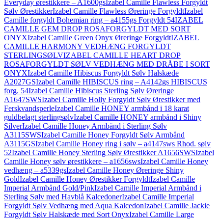
Everyday ørestikkere – A1600gs
Izabel Camille Flawless Forgyldt
Sølv Ørestikker
Izabel Camille Flawless Øreringe Forgyldt
Izabel
Camille forgyldt Bohemian ring – a4155gs Forgyldt 54
IZABEL
CAMILLE GEM DROP ROSAFORGYLDT MED SORT
ONYX
Izabel Camille Green Onyx Øreringe Forgyldt
IZABEL
CAMILLE HARMONY VEDHÆNG FORGYLDT
STERLINGSØLV
IZABEL CAMILLE HEART DROP
ROSAFORGYLDT SØLV VEDHÆNG MED DRÅBE I SORT
ONYX
Izabel Camille Hibiscus Forgyldt Sølv Halskæde
A2027GS
Izabel Camille HIBISCUS ring – A4142gs HIBISCUS
forg. 54
Izabel Camille Hibiscus Sterling Sølv Øreringe
A1647SWS
Izabel Camille Holly Forgyldt Sølv Ørestikker med
Ferskvandsperle
Izabel Camille HONEY armbånd i 18 karat
guldbelagt sterlingsølv
Izabel Camille HONEY armbånd i Shiny
Silver
Izabel Camille Honey Armbånd i Sterling Sølv
A3115SWS
Izabel Camille Honey Forgyldt Sølv Armbånd
A3115GS
Izabel Camille Honey ring i sølv – a4147sws Rhod. sølv
52
Izabel Camille Honey Sterling Sølv Ørestikker A1656SWS
Izabel
Camille Honey sølv ørestikkere – a1656sws
Izabel Camille Honey
vedhæng – a5339gs
Izabel Camille Honey Øreringe Shiny
Gold
Izabel Camille Honey Ørestikker Forgyldt
Izabel Camille
Imperial Armbånd Gold/Pink
Izabel Camille Imperial Armbånd i
Sterling Sølv med Havblå Kalcedoner
Izabel Camille Imperial
Forgyldt Sølv Vedhæng med Aqua Kalcedon
Izabel Camille Jackie
Forgyldt Sølv Halskæde med Sort Onyx
Izabel Camille Large