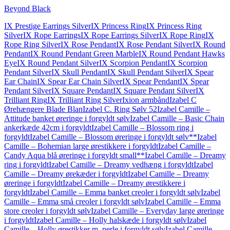
Beyond Black
IX Prestige Earrings Silver
IX Princess Ring
IX Princess Ring
Silver
IX Rope Earrings
IX Rope Earrings Silver
IX Rope Ring
IX
Rope Ring Silver
IX Rose Pendant
IX Rose Pendant Silver
IX Round
Pendant
IX Round Pendant Green Marble
IX Round Pendant Hawks
Eye
IX Round Pendant Silver
IX Scorpion Pendant
IX Scorpion
Pendant Silver
IX Skull Pendant
IX Skull Pendant Silver
IX Spear
Ear Chain
IX Spear Ear Chain Silver
IX Spear Pendant
IX Spear
Pendant Silver
IX Square Pendant
IX Square Pendant Silver
IX
Trilliant Ring
IX Trilliant Ring Silver
Ixion armbånd
Izabel C
Ørehængere Blade Blan
Izabel C. Ring Sølv 52
Izabel Camille –
Attitude banket øreringe i forgyldt sølv
Izabel Camille – Basic Chain
ankerkæde 42cm i forgyldt
Izabel Camille – Blossom ring i
forgyldt
Izabel Camille – Blossom øreringe i forgyldt sølv**
Izabel
Camille – Bohemian large ørestikkere i forgyldt
Izabel Camille –
Candy Aqua blå øreringe i forgyldt small**
Izabel Camille – Dreamy
ring i forgyldt
Izabel Camille – Dreamy vedhæng i forgyldt
Izabel
Camille – Dreamy ørekæder i forgyldt
Izabel Camille – Dreamy
øreringe i forgyldt
Izabel Camille – Dreamy ørestikkere i
forgyldt
Izabel Camille – Emma banket creoler i forgyldt sølv
Izabel
Camille – Emma små creoler i forgyldt sølv
Izabel Camille – Emma
store creoler i forgyldt sølv
Izabel Camille – Everyday large øreringe
i forgyldt
Izabel Camille – Holly halskæde i forgyldt sølv
Izabel
Camille – Holly ørestikker m. perle i forgyldt sølv
Izabel Camille –