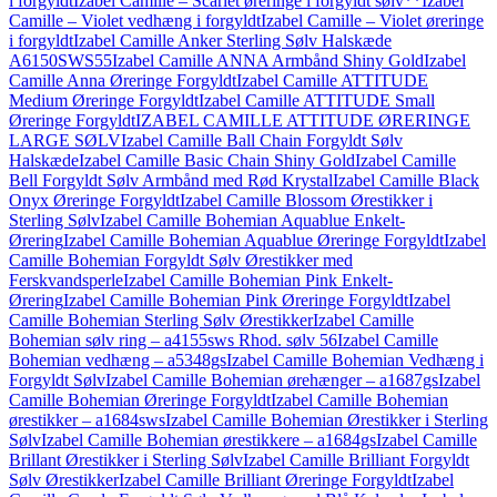
i forgyldt
Izabel Camille – Scarlet øreringe i forgyldt sølv**
Izabel
Camille – Violet vedhæng i forgyldt
Izabel Camille – Violet øreringe
i forgyldt
Izabel Camille Anker Sterling Sølv Halskæde
A6150SWS55
Izabel Camille ANNA Armbånd Shiny Gold
Izabel
Camille Anna Øreringe Forgyldt
Izabel Camille ATTITUDE
Medium Øreringe Forgyldt
Izabel Camille ATTITUDE Small
Øreringe Forgyldt
IZABEL CAMILLE ATTITUDE ØRERINGE
LARGE SØLV
Izabel Camille Ball Chain Forgyldt Sølv
Halskæde
Izabel Camille Basic Chain Shiny Gold
Izabel Camille
Bell Forgyldt Sølv Armbånd med Rød Krystal
Izabel Camille Black
Onyx Øreringe Forgyldt
Izabel Camille Blossom Ørestikker i
Sterling Sølv
Izabel Camille Bohemian Aquablue Enkelt-
Ørering
Izabel Camille Bohemian Aquablue Øreringe Forgyldt
Izabel
Camille Bohemian Forgyldt Sølv Ørestikker med
Ferskvandsperle
Izabel Camille Bohemian Pink Enkelt-
Ørering
Izabel Camille Bohemian Pink Øreringe Forgyldt
Izabel
Camille Bohemian Sterling Sølv Ørestikker
Izabel Camille
Bohemian sølv ring – a4155sws Rhod. sølv 56
Izabel Camille
Bohemian vedhæng – a5348gs
Izabel Camille Bohemian Vedhæng i
Forgyldt Sølv
Izabel Camille Bohemian ørehænger – a1687gs
Izabel
Camille Bohemian Øreringe Forgyldt
Izabel Camille Bohemian
ørestikker – a1684sws
Izabel Camille Bohemian Ørestikker i Sterling
Sølv
Izabel Camille Bohemian ørestikkere – a1684gs
Izabel Camille
Brillant Ørestikker i Sterling Sølv
Izabel Camille Brilliant Forgyldt
Sølv Ørestikker
Izabel Camille Brilliant Øreringe Forgyldt
Izabel