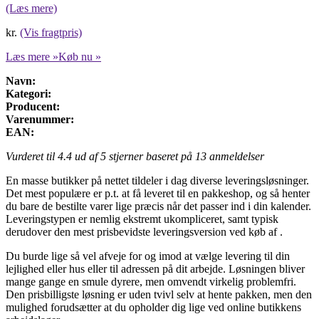
(Læs mere)
kr.
(Vis fragtpris)
Læs mere »
Køb nu »
Navn:
Kategori:
Producent:
Varenummer:
EAN:
Vurderet til
4.4
ud af 5 stjerner baseret på
13
anmeldelser
En masse butikker på nettet tildeler i dag diverse leveringsløsninger.
Det mest populære er p.t. at få leveret til en pakkeshop, og så henter
du bare de bestilte varer lige præcis når det passer ind i din kalender.
Leveringstypen er nemlig ekstremt ukompliceret, samt typisk
derudover den mest prisbevidste leveringsversion ved køb af .
Du burde lige så vel afveje for og imod at vælge levering til din
lejlighed eller hus eller til adressen på dit arbejde. Løsningen bliver
mange gange en smule dyrere, men omvendt virkelig problemfri.
Den prisbilligste løsning er uden tvivl selv at hente pakken, men den
mulighed forudsætter at du opholder dig lige ved online butikkens