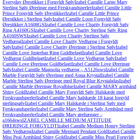
Everyday Ørestikker i Forgyldt Sølv
Izabel Camille Large Mary
Sterling Sølv Øreringe med Ferskvandsperler
Izabel Camille Little
Prince Forgyldt Sølv Ørestikker
Izabel Camille Little Prince
Ørestikker i Sterling Sølv
Izabel Camille Loop Forgyldt Sølv
Ørestikker A1608GS
Izabel Camille Love Charity Forgyldt Sølv
Ring A4160GS
Izabel Camille Love Charity Sterling Sølv Ring
A4160SWS
Izabel Camille Love Charity Sterling Sølv
Vedhæng
Izabel Camille Love Charity Vedhæng i Forgyldt
Sølv
Izabel Camille Love Charity Øreringe i Sterling Sølv
Izabel
Camille Love Justerbar Ring Guldbelagt
Izabel Camille Love
Vedhæng Guldbelagt
Izabel Camille Love Vedhæng Sølv
Izabel
Camille Love Øreringe Guldbelagt
Izabel Camille Love Øreringe
Sølv
Izabel Camille Magnolia vedhæng – A5126sws
Izabel Camille
Marble Forgyldt Sølv Øreringe med Aqua Krystal
Izabel Camille
Marble Sterling Sølv Øreringe med Royal Blue Krystalglas
Izabel
Camille Marble Øreringe Royalblue
Izabel Camille MARY armbånd
Shiny Gold
Izabel Camille Mary Forgyldt Sølv Halskæde med
Ferskvandsperler
Izabel Camille Mary halskæde 18 karat forgyld
sterlingsølv
Izabel Camille Mary Halskæde i Sterling Sølv med
Ferskvandsperler
Izabel Camille Mary Sterling Sølv Armbånd med
Ferskvandsperler
Izabel Camille Mary ørehænger –
a1664sws
IZABEL CAMILLE MEDIUM ATTITUDE
ØRERINGE FORGYLDT
Izabel Camille Medium Honey Sterling
Sølv Vedhæng
Izabel Camille Mermaid Pendant Gold
Izabel Camille
Miss Peal Armbånd Shiny Gold
Izabel Camille Miss Pearl Forgyldt