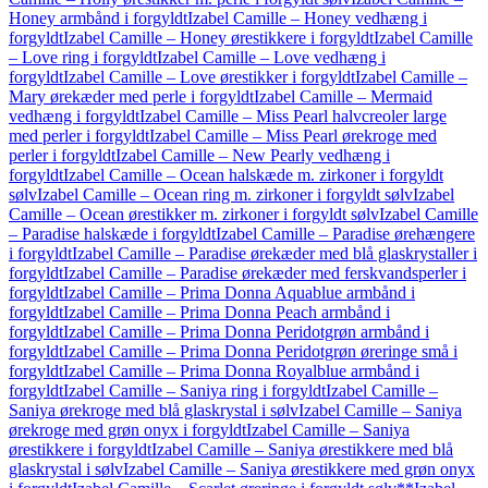
Honey armbånd i forgyldt
Izabel Camille – Honey vedhæng i
forgyldt
Izabel Camille – Honey ørestikkere i forgyldt
Izabel Camille
– Love ring i forgyldt
Izabel Camille – Love vedhæng i
forgyldt
Izabel Camille – Love ørestikker i forgyldt
Izabel Camille –
Mary ørekæder med perle i forgyldt
Izabel Camille – Mermaid
vedhæng i forgyldt
Izabel Camille – Miss Pearl halvcreoler large
med perler i forgyldt
Izabel Camille – Miss Pearl ørekroge med
perler i forgyldt
Izabel Camille – New Pearly vedhæng i
forgyldt
Izabel Camille – Ocean halskæde m. zirkoner i forgyldt
sølv
Izabel Camille – Ocean ring m. zirkoner i forgyldt sølv
Izabel
Camille – Ocean ørestikker m. zirkoner i forgyldt sølv
Izabel Camille
– Paradise halskæde i forgyldt
Izabel Camille – Paradise ørehængere
i forgyldt
Izabel Camille – Paradise ørekæder med blå glaskrystaller i
forgyldt
Izabel Camille – Paradise ørekæder med ferskvandsperler i
forgyldt
Izabel Camille – Prima Donna Aquablue armbånd i
forgyldt
Izabel Camille – Prima Donna Peach armbånd i
forgyldt
Izabel Camille – Prima Donna Peridotgrøn armbånd i
forgyldt
Izabel Camille – Prima Donna Peridotgrøn øreringe små i
forgyldt
Izabel Camille – Prima Donna Royalblue armbånd i
forgyldt
Izabel Camille – Saniya ring i forgyldt
Izabel Camille –
Saniya ørekroge med blå glaskrystal i sølv
Izabel Camille – Saniya
ørekroge med grøn onyx i forgyldt
Izabel Camille – Saniya
ørestikkere i forgyldt
Izabel Camille – Saniya ørestikkere med blå
glaskrystal i sølv
Izabel Camille – Saniya ørestikkere med grøn onyx