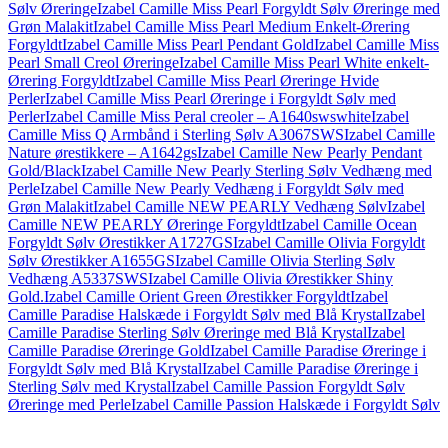
Sølv Øreringe
Izabel Camille Miss Pearl Forgyldt Sølv Øreringe med
Grøn Malakit
Izabel Camille Miss Pearl Medium Enkelt-Ørering
Forgyldt
Izabel Camille Miss Pearl Pendant Gold
Izabel Camille Miss
Pearl Small Creol Øreringe
Izabel Camille Miss Pearl White enkelt-
Ørering Forgyldt
Izabel Camille Miss Pearl Øreringe Hvide
Perler
Izabel Camille Miss Pearl Øreringe i Forgyldt Sølv med
Perler
Izabel Camille Miss Peral creoler – A1640swswhite
Izabel
Camille Miss Q Armbånd i Sterling Sølv A3067SWS
Izabel Camille
Nature ørestikkere – A1642gs
Izabel Camille New Pearly Pendant
Gold/Black
Izabel Camille New Pearly Sterling Sølv Vedhæng med
Perle
Izabel Camille New Pearly Vedhæng i Forgyldt Sølv med
Grøn Malakit
Izabel Camille NEW PEARLY Vedhæng Sølv
Izabel
Camille NEW PEARLY Øreringe Forgyldt
Izabel Camille Ocean
Forgyldt Sølv Ørestikker A1727GS
Izabel Camille Olivia Forgyldt
Sølv Ørestikker A1655GS
Izabel Camille Olivia Sterling Sølv
Vedhæng A5337SWS
Izabel Camille Olivia Ørestikker Shiny
Gold.
Izabel Camille Orient Green Ørestikker Forgyldt
Izabel
Camille Paradise Halskæde i Forgyldt Sølv med Blå Krystal
Izabel
Camille Paradise Sterling Sølv Øreringe med Blå Krystal
Izabel
Camille Paradise Øreringe Gold
Izabel Camille Paradise Øreringe i
Forgyldt Sølv med Blå Krystal
Izabel Camille Paradise Øreringe i
Sterling Sølv med Krystal
Izabel Camille Passion Forgyldt Sølv
Øreringe med Perle
Izabel Camille Passion Halskæde i Forgyldt Sølv