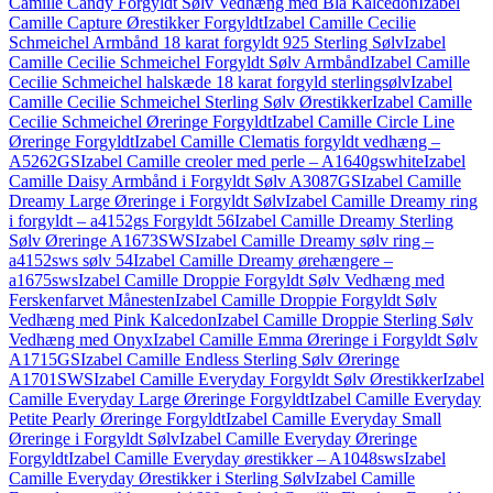
Camille Candy Forgyldt Sølv Vedhæng med Blå Kalcedon
Izabel
Camille Capture Ørestikker Forgyldt
Izabel Camille Cecilie
Schmeichel Armbånd 18 karat forgyldt 925 Sterling Sølv
Izabel
Camille Cecilie Schmeichel Forgyldt Sølv Armbånd
Izabel Camille
Cecilie Schmeichel halskæde 18 karat forgyld sterlingsølv
Izabel
Camille Cecilie Schmeichel Sterling Sølv Ørestikker
Izabel Camille
Cecilie Schmeichel Øreringe Forgyldt
Izabel Camille Circle Line
Øreringe Forgyldt
Izabel Camille Clematis forgyldt vedhæng –
A5262GS
Izabel Camille creoler med perle – A1640gswhite
Izabel
Camille Daisy Armbånd i Forgyldt Sølv A3087GS
Izabel Camille
Dreamy Large Øreringe i Forgyldt Sølv
Izabel Camille Dreamy ring
i forgyldt – a4152gs Forgyldt 56
Izabel Camille Dreamy Sterling
Sølv Øreringe A1673SWS
Izabel Camille Dreamy sølv ring –
a4152sws sølv 54
Izabel Camille Dreamy ørehængere –
a1675sws
Izabel Camille Droppie Forgyldt Sølv Vedhæng med
Ferskenfarvet Månesten
Izabel Camille Droppie Forgyldt Sølv
Vedhæng med Pink Kalcedon
Izabel Camille Droppie Sterling Sølv
Vedhæng med Onyx
Izabel Camille Emma Øreringe i Forgyldt Sølv
A1715GS
Izabel Camille Endless Sterling Sølv Øreringe
A1701SWS
Izabel Camille Everyday Forgyldt Sølv Ørestikker
Izabel
Camille Everyday Large Øreringe Forgyldt
Izabel Camille Everyday
Petite Pearly Øreringe Forgyldt
Izabel Camille Everyday Small
Øreringe i Forgyldt Sølv
Izabel Camille Everyday Øreringe
Forgyldt
Izabel Camille Everyday ørestikker – A1048sws
Izabel
Camille Everyday Ørestikker i Sterling Sølv
Izabel Camille