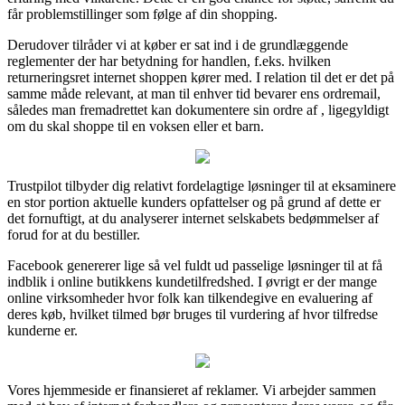
får problemstillinger som følge af din shopping.
Derudover tilråder vi at køber er sat ind i de grundlæggende
reglementer der har betydning for handlen, f.eks. hvilken
returneringsret internet shoppen kører med. I relation til det er det på
samme måde relevant, at man til enhver tid bevarer ens ordremail,
således man fremadrettet kan dokumentere sin ordre af , ligegyldigt
om du skal shoppe til en voksen eller et barn.
Trustpilot tilbyder dig relativt fordelagtige løsninger til at eksaminere
en stor portion aktuelle kunders opfattelser og på grund af dette er
det fornuftigt, at du analyserer internet selskabets bedømmelser af
forud for at du bestiller.
Facebook genererer lige så vel fuldt ud passelige løsninger til at få
indblik i online butikkens kundetilfredshed. I øvrigt er der mange
online virksomheder hvor folk kan tilkendegive en evaluering af
deres køb, hvilket tilmed bør bruges til vurdering af hvor tilfredse
kunderne er.
Vores hjemmeside er finansieret af reklamer. Vi arbejder sammen