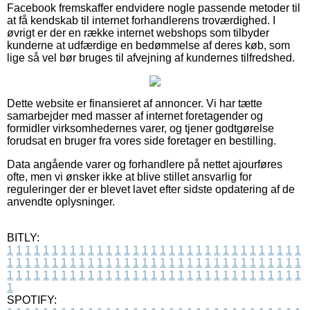
Facebook fremskaffer endvidere nogle passende metoder til
at få kendskab til internet forhandlerens troværdighed. I
øvrigt er der en række internet webshops som tilbyder
kunderne at udfærdige en bedømmelse af deres køb, som
lige så vel bør bruges til afvejning af kundernes tilfredshed.
Dette website er finansieret af annoncer. Vi har tætte
samarbejder med masser af internet foretagender og
formidler virksomhedernes varer, og tjener godtgørelse
forudsat en bruger fra vores side foretager en bestilling.
Data angående varer og forhandlere på nettet ajourføres
ofte, men vi ønsker ikke at blive stillet ansvarlig for
reguleringer der er blevet lavet efter sidste opdatering af de
anvendte oplysninger.
BITLY:
1
1
1
1
1
1
1
1
1
1
1
1
1
1
1
1
1
1
1
1
1
1
1
1
1
1
1
1
1
1
1
1
1
1
1
1
1
1
1
1
1
1
1
1
1
1
1
1
1
1
1
1
1
1
1
1
1
1
1
1
1
1
1
1
1
1
1
1
1
1
1
1
1
1
1
1
1
1
1
1
1
1
1
1
1
1
1
1
1
1
1
1
1
1
1
1
1
1
1
1
SPOTIFY: