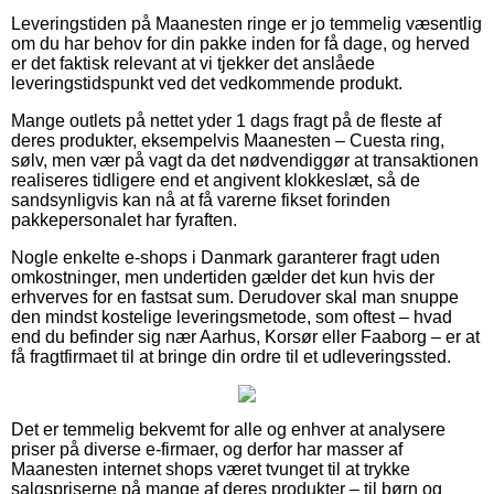
Leveringstiden på Maanesten ringe er jo temmelig væsentlig
om du har behov for din pakke inden for få dage, og herved
er det faktisk relevant at vi tjekker det anslåede
leveringstidspunkt ved det vedkommende produkt.
Mange outlets på nettet yder 1 dags fragt på de fleste af
deres produkter, eksempelvis Maanesten – Cuesta ring,
sølv, men vær på vagt da det nødvendiggør at transaktionen
realiseres tidligere end et angivent klokkeslæt, så de
sandsynligvis kan nå at få varerne fikset forinden
pakkepersonalet har fyraften.
Nogle enkelte e-shops i Danmark garanterer fragt uden
omkostninger, men undertiden gælder det kun hvis der
erhverves for en fastsat sum. Derudover skal man snuppe
den mindst kostelige leveringsmetode, som oftest – hvad
end du befinder sig nær Aarhus, Korsør eller Faaborg – er at
få fragtfirmaet til at bringe din ordre til et udleveringssted.
Det er temmelig bekvemt for alle og enhver at analysere
priser på diverse e-firmaer, og derfor har masser af
Maanesten internet shops været tvunget til at trykke
salgspriserne på mange af deres produkter – til børn og