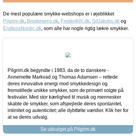
De mest populære smykke-webshops er i øjeblikket
Pilgrim.dk
,
Brodersens.dk
,
FrederikIX.dk
,
SifJakobs.dk
og
EndlessNordic.dk
, som alle har nogle rigtig lækre smykker.
Pilgrim.dk begyndte i 1983, da de to danskere -
Annemette Markvad og Thomas Adamsen – rettede
deres innovative energi mod smykkedesign og
fremstillede unikke smykker, som de primært solgte på
festivaler. Med stor kærlighed til musik og mennesker
skabte de smykker, som afspejlede deres spontanitet,
intimitet og autenticitet; alle dybtfølte værdier. Klik her for
at se deres udvalg.
Se udvalget på Pilgrim.dk