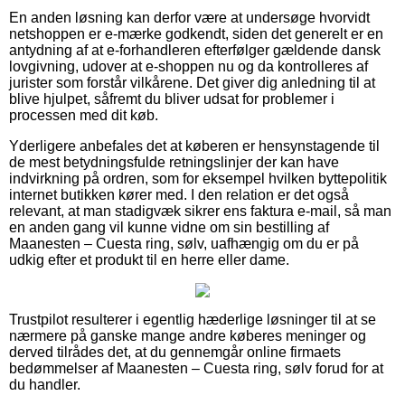
En anden løsning kan derfor være at undersøge hvorvidt
netshoppen er e-mærke godkendt, siden det generelt er en
antydning af at e-forhandleren efterfølger gældende dansk
lovgivning, udover at e-shoppen nu og da kontrolleres af
jurister som forstår vilkårene. Det giver dig anledning til at
blive hjulpet, såfremt du bliver udsat for problemer i
processen med dit køb.
Yderligere anbefales det at køberen er hensynstagende til
de mest betydningsfulde retningslinjer der kan have
indvirkning på ordren, som for eksempel hvilken byttepolitik
internet butikken kører med. I den relation er det også
relevant, at man stadigvæk sikrer ens faktura e-mail, så man
en anden gang vil kunne vidne om sin bestilling af
Maanesten – Cuesta ring, sølv, uafhængig om du er på
udkig efter et produkt til en herre eller dame.
Trustpilot resulterer i egentlig hæderlige løsninger til at se
nærmere på ganske mange andre køberes meninger og
derved tilrådes det, at du gennemgår online firmaets
bedømmelser af Maanesten – Cuesta ring, sølv forud for at
du handler.