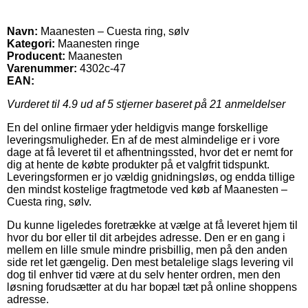
Navn:
Maanesten – Cuesta ring, sølv
Kategori:
Maanesten ringe
Producent:
Maanesten
Varenummer:
4302c-47
EAN:
Vurderet til
4.9
ud af 5 stjerner baseret på
21
anmeldelser
En del online firmaer yder heldigvis mange forskellige
leveringsmuligheder. En af de mest almindelige er i vore
dage at få leveret til et afhentningssted, hvor det er nemt for
dig at hente de købte produkter på et valgfrit tidspunkt.
Leveringsformen er jo vældig gnidningsløs, og endda tillige
den mindst kostelige fragtmetode ved køb af Maanesten –
Cuesta ring, sølv.
Du kunne ligeledes foretrække at vælge at få leveret hjem til
hvor du bor eller til dit arbejdes adresse. Den er en gang i
mellem en lille smule mindre prisbillig, men på den anden
side ret let gængelig. Den mest betalelige slags levering vil
dog til enhver tid være at du selv henter ordren, men den
løsning forudsætter at du har bopæl tæt på online shoppens
adresse.