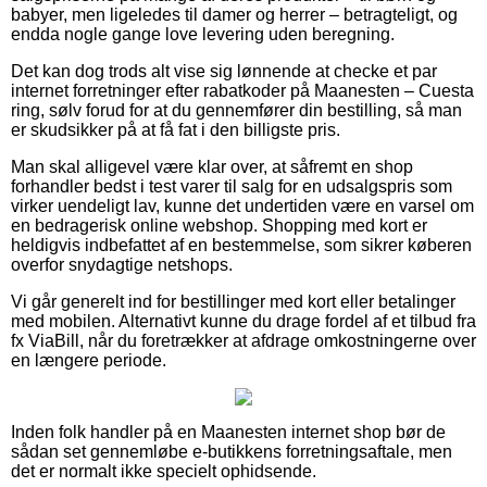
babyer, men ligeledes til damer og herrer – betragteligt, og
endda nogle gange love levering uden beregning.
Det kan dog trods alt vise sig lønnende at checke et par
internet forretninger efter rabatkoder på Maanesten – Cuesta
ring, sølv forud for at du gennemfører din bestilling, så man
er skudsikker på at få fat i den billigste pris.
Man skal alligevel være klar over, at såfremt en shop
forhandler bedst i test varer til salg for en udsalgspris som
virker uendeligt lav, kunne det undertiden være en varsel om
en bedragerisk online webshop. Shopping med kort er
heldigvis indbefattet af en bestemmelse, som sikrer køberen
overfor snydagtige netshops.
Vi går generelt ind for bestillinger med kort eller betalinger
med mobilen. Alternativt kunne du drage fordel af et tilbud fra
fx ViaBill, når du foretrækker at afdrage omkostningerne over
en længere periode.
Inden folk handler på en Maanesten internet shop bør de
sådan set gennemløbe e-butikkens forretningsaftale, men
det er normalt ikke specielt ophidsende.