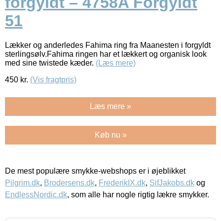
forgyldt – 4758A Forgyldt
51
Lækker og anderledes Fahima ring fra Maanesten i forgyldt
sterlingsølv.Fahima ringen har et lækkert og organisk look
med sine twistede kæder.
(Læs mere)
450
kr.
(Vis fragtpris)
Læs mere »
Køb nu »
De mest populære smykke-webshops er i øjeblikket
Pilgrim.dk
,
Brodersens.dk
,
FrederikIX.dk
,
SifJakobs.dk
og
EndlessNordic.dk
, som alle har nogle rigtig lækre smykker.