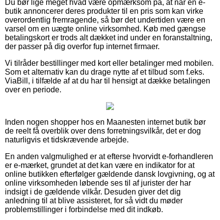
Du bør lige meget hvad være opmærksom på, at når en e-
butik annoncerer deres produkter til en pris som kan virke
overordentlig fremragende, så bør det undertiden være en
varsel om en uægte online virksomhed. Køb med gængse
betalingskort er trods alt dækket ind under en foranstaltning,
der passer på dig overfor fup internet firmaer.
Vi tilråder bestillinger med kort eller betalinger med mobilen.
Som et alternativ kan du drage nytte af et tilbud som f.eks.
ViaBill, i tilfælde af at du har til hensigt at dække betalingen
over en periode.
Inden nogen shopper hos en Maanesten internet butik bør
de reelt få overblik over dens forretningsvilkår, det er dog
naturligvis et tidskrævende arbejde.
En anden valgmulighed er at efterse hvorvidt e-forhandleren
er e-mærket, grundet at det kan være en indikator for at
online butikken efterfølger gældende dansk lovgivning, og at
online virksomheden løbende ses til af jurister der har
indsigt i de gældende vilkår. Desuden giver det dig
anledning til at blive assisteret, for så vidt du møder
problemstillinger i forbindelse med dit indkøb.