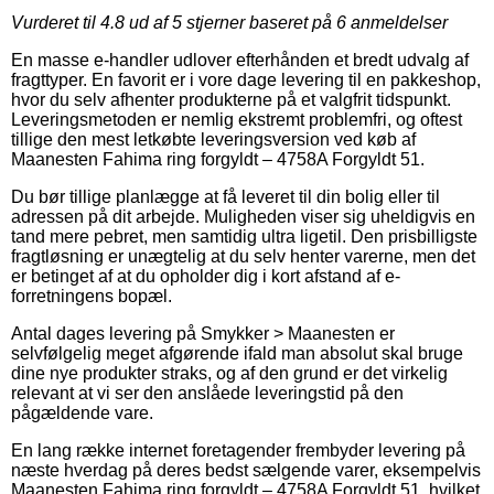
Vurderet til
4.8
ud af 5 stjerner baseret på
6
anmeldelser
En masse e-handler udlover efterhånden et bredt udvalg af
fragttyper. En favorit er i vore dage levering til en pakkeshop,
hvor du selv afhenter produkterne på et valgfrit tidspunkt.
Leveringsmetoden er nemlig ekstremt problemfri, og oftest
tillige den mest letkøbte leveringsversion ved køb af
Maanesten Fahima ring forgyldt – 4758A Forgyldt 51.
Du bør tillige planlægge at få leveret til din bolig eller til
adressen på dit arbejde. Muligheden viser sig uheldigvis en
tand mere pebret, men samtidig ultra ligetil. Den prisbilligste
fragtløsning er unægtelig at du selv henter varerne, men det
er betinget af at du opholder dig i kort afstand af e-
forretningens bopæl.
Antal dages levering på Smykker > Maanesten er
selvfølgelig meget afgørende ifald man absolut skal bruge
dine nye produkter straks, og af den grund er det virkelig
relevant at vi ser den anslåede leveringstid på den
pågældende vare.
En lang række internet foretagender frembyder levering på
næste hverdag på deres bedst sælgende varer, eksempelvis
Maanesten Fahima ring forgyldt – 4758A Forgyldt 51, hvilket