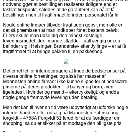
nødvendiggør at bestillingen realiseres tidligere end et
fastsat tidspunkt, således at de garanteret kan nå at få
bestillingen hen til fragtfirmaet forinden personalet får fri.
Nogle online firmaer tilbyder fragt uden gebyr, men ofte er
det så præmissen at man indkøber for et bestemt beløb.
Ellers skulle man udse dig den mindst kostelige
leveringsmodel, der i mange tilfælde – uafhængig om du
befinder sig i Helsingør, Brønderslev eller Jyllinge – er at få
fragtfirmaet til at bringe pakken til en pakkeshop.
Det er ret let for internetbrugere at finde de bedste priser på
diverse online forretninger, og altså har masser af
Maanesten online firmaer ikke kunne slippe for at nedskære
priserne på deres produkter – til babyer og børn, men
ligeledes til kvinder og mænd – eftertrykkeligt, og endda
nogle gange frembyde levering uden betaling.
Men det kan til hver en tid være udbytterigt at udforske nogle
internet handler efter udsalg på Maanesten Fahima ring
forgyldt – 4758A Forgyldt 51 forud for at du færdiggør din
shopping, så du er sikker på at modtage den billigste pris.