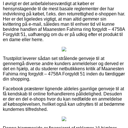
I øvrigt er det anbefalelsesværdigt at køber er
hensynstagende til de mest basale reglementer der har
indvirkning på købet, f.eks. den returrettighed e-shoppen har.
Her er det ligeledes vigtigt, at man altid gemmer sin
kvittering på e-mail, således man til enhver tid vil kunne
bevidne handlen af Maanesten Fahima ring forgyldt – 4758A
Forgyldt 51, uafhængig om du er på udkig efter et produkt til
en dame eller herre.
Trustpilot leverer sådan set strålende genveje til at
gennemgå diverse andre kunders anmeldelser og derved er
det en hjælp, at du studerer netbutikkens kritik af Maanesten
Fahima ring forgyldt – 4758A Forgyldt 51 inden du færdiggør
din shopping.
Facebook præsterer lignende aldeles gavnlige genveje til at
få kendskab til online forhandlerens pålidelighed. Desuden
er der en del e-shops hvor du kan nedfælde en anmeldelse
af købsoplevelsen, hvilket også kan udnyttes til at bedømme
kundernes tilfredshed.