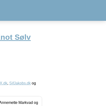
not Sølv
IX.dk
,
SifJakobs.dk
og
- Annemette Markvad og