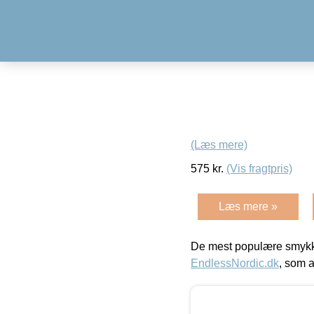
(Læs mere)
575
kr.
(Vis fragtpris)
Læs mere »
De mest populære smykk
EndlessNordic.dk
, som a