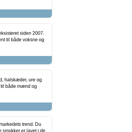
ksisteret siden 2007.
nt til både voksne og
, halskæder, ure og
r til både mænd og
markedets trend. Du
e smykker er lavet i de