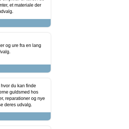
ter, et materiale der
udvalg.
 og ure fra en lang
dvalg.
 hvor du kan finde
terne guldsmed hos
r, reparationer og nye
se deres udvalg.