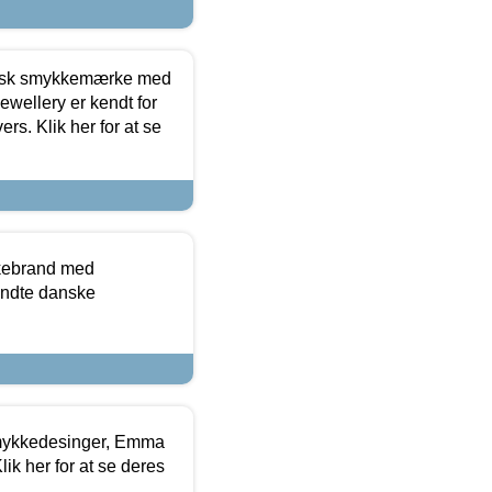
dansk smykkemærke med
ewellery er kendt for
ers. Klik her for at se
kkebrand med
ndte danske
mykkedesinger, Emma
ik her for at se deres