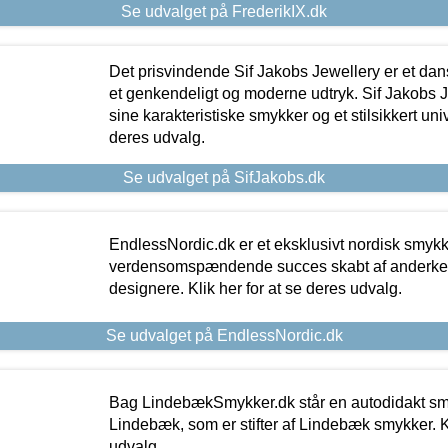
Se udvalget på FrederikIX.dk
Det prisvindende Sif Jakobs Jewellery er et 
et genkendeligt og moderne udtryk. Sif Jakobs J
sine karakteristiske smykker og et stilsikkert univ
deres udvalg.
Se udvalget på SifJakobs.dk
EndlessNordic.dk er et eksklusivt nordisk smy
verdensomspændende succes skabt af anderke
designere. Klik her for at se deres udvalg.
Se udvalget på EndlessNordic.dk
Bag LindebækSmykker.dk står en autodidakt s
Lindebæk, som er stifter af Lindebæk smykker. Kl
udvalg.