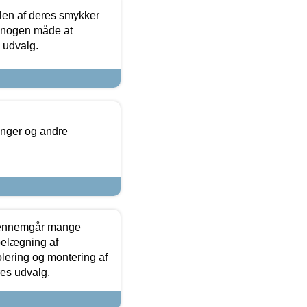
len af deres smykker
å nogen måde at
s udvalg.
inger og andre
gennemgår mange
 belægning af
olering og montering af
res udvalg.