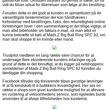
gældende love. Desuden tilbydes du genvej til støtte, for så
vidt du bliver udsat for dilemmaer som følge af din bestilling.
Foruden dette er det godt at kunden er opmærksom på de
væsentligste bestemmelser der kan håndhæves i
forbindelse med bestillingen, f.eks. den returrettighed online
forretningen lover. I den sammenhæng er det tillige vigtigt, at
man altid bibeholder sin faktura e-mail, så man altid vil
kunne bekræfte sit køb af Mads.Z Big Ball Ring SPC 62, om
man skal shoppe til en kvinde eller mand.
Trustpilot medfører en lang række sikre chancer for at
undersøge flere eksisterende kunders erfaringer og på
grund af dette er det fornuftigt, at du kigger på netshoppens
anmeldelser af Mads.Z Big Ball Ring SPC 62 forinden du
færdiggør din shopping.
Facebook tilbyder dig tilsvarende tilpas gunstige løsninger
til at få kendskab til e-butikkens troværdighed. Her ses en
række e-shops som giver kunderne mulighed for at aflevere
en vurdering af virksomhedens service, som ligeledes burde
anvendes til at afveje tilfredsheden hos kunderne.