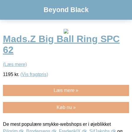
Beyond Black
Mads.Z Big Ball Ring SPC
62
(Læs mere)
1195
kr.
(Vis fragtpris)
Læs mere »
Køb nu »
De mest populære smykke-webshops er i øjeblikket
Pilgrim.dk
,
Brodersens.dk
,
FrederikIX.dk
,
SifJakobs.dk
og