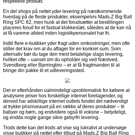
respektive produkt.
En del shops på nettet yder levering på næstkommende
hverdag på de fleste produkter, eksempelvis Mads.Z Big Ball
Ring SPC 62, men husk at det forudsætter at bestillingen
placeres forud for et fastsat klokkeslæt, således at de kan nå
at få varerne afsted inden logistikpersonalet har fri.
Indtil flere e-butikker yder fragt uden omkostninger, men ofte
stiller det krav om at du aftager for en konkret sum. Som
alternativ bør du tage den mest betalelige slags levering,
hvilket ofte – uanset om du opholder sig ved Næstved,
Svendborg eller Bjerringbro – er at få fragtmanden til at
bringe din pakke til et udleveringssted.
Det er efterhånden ualmindeligt uproblematisk for købere at
analysere priser hos forskellige internet foretagender, og
derved har adskillige internet outlets fundet det nødvendigt
at trykke prisniveauet på en række af deres produkter – til
babyer og børn, og endvidere også til voksne – betydeligt,
og endda nogle gange sikre gebyrfri levering.
Trods dette kan det trods alt vise sig lukrativt at undersøge
visse butikker på nettet efter tilbud på Mads.Z Big Ball Ring