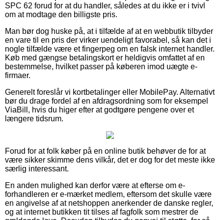
SPC 62 forud for at du handler, således at du ikke er i tvivl
om at modtage den billigste pris.
Man bør dog huske på, at i tilfælde af at en webbutik tilbyder
en vare til en pris der virker uendeligt favorabel, så kan det i
nogle tilfælde være et fingerpeg om en falsk internet handler.
Køb med gængse betalingskort er heldigvis omfattet af en
bestemmelse, hvilket passer på køberen imod uægte e-
firmaer.
Generelt foreslår vi kortbetalinger eller MobilePay. Alternativt
bør du drage fordel af en afdragsordning som for eksempel
ViaBill, hvis du higer efter at godtgøre pengene over et
længere tidsrum.
Forud for at folk køber på en online butik behøver de for at
være sikker skimme dens vilkår, det er dog for det meste ikke
særlig interessant.
En anden mulighed kan derfor være at efterse om e-
forhandleren er e-mærket medlem, eftersom det skulle være
en angivelse af at netshoppen anerkender de danske regler,
og at internet butikken tit tilses af fagfolk som mestrer de