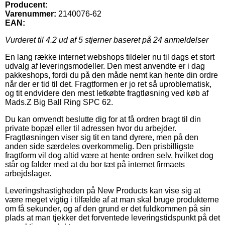
Producent:
Varenummer:
2140076-62
EAN:
Vurderet til
4.2
ud af 5 stjerner baseret på
24
anmeldelser
En lang række internet webshops tildeler nu til dags et stort
udvalg af leveringsmodeller. Den mest anvendte er i dag
pakkeshops, fordi du på den måde nemt kan hente din ordre
når der er tid til det. Fragtformen er jo ret så uproblematisk,
og tit endvidere den mest letkøbte fragtløsning ved køb af
Mads.Z Big Ball Ring SPC 62.
Du kan omvendt beslutte dig for at få ordren bragt til din
private bopæl eller til adressen hvor du arbejder.
Fragtløsningen viser sig tit en tand dyrere, men på den
anden side særdeles overkommelig. Den prisbilligste
fragtform vil dog altid være at hente ordren selv, hvilket dog
står og falder med at du bor tæt på internet firmaets
arbejdslager.
Leveringshastigheden på New Products kan vise sig at
være meget vigtig i tilfælde af at man skal bruge produkterne
om få sekunder, og af den grund er det fuldkommen på sin
plads at man tjekker det forventede leveringstidspunkt på det