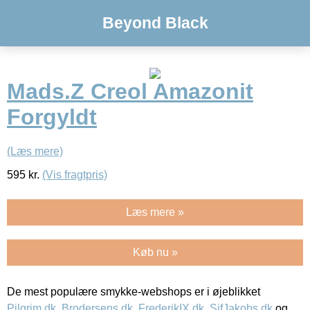
Beyond Black
Mads.Z Creol Amazonit
Forgyldt
(Læs mere)
595
kr.
(Vis fragtpris)
Læs mere »
Køb nu »
De mest populære smykke-webshops er i øjeblikket
Pilgrim.dk
,
Brodersens.dk
,
FrederikIX.dk
,
SifJakobs.dk
og