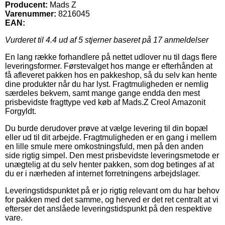
Producent:
Mads Z
Varenummer:
8216045
EAN:
Vurderet til
4.4
ud af 5 stjerner baseret på
17
anmeldelser
En lang række forhandlere på nettet udlover nu til dags flere
leveringsformer. Førstevalget hos mange er efterhånden at
få afleveret pakken hos en pakkeshop, så du selv kan hente
dine produkter når du har lyst. Fragtmuligheden er nemlig
særdeles bekvem, samt mange gange endda den mest
prisbevidste fragttype ved køb af Mads.Z Creol Amazonit
Forgyldt.
Du burde derudover prøve at vælge levering til din bopæl
eller ud til dit arbejde. Fragtmuligheden er en gang i mellem
en lille smule mere omkostningsfuld, men på den anden
side rigtig simpel. Den mest prisbevidste leveringsmetode er
unægtelig at du selv henter pakken, som dog betinges af at
du er i nærheden af internet forretningens arbejdslager.
Leveringstidspunktet på er jo rigtig relevant om du har behov
for pakken med det samme, og herved er det ret centralt at vi
efterser det anslåede leveringstidspunkt på den respektive
vare.