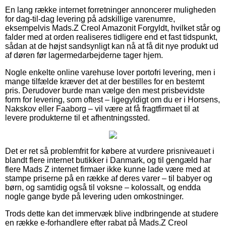
En lang række internet forretninger annoncerer muligheden
for dag-til-dag levering på adskillige varenumre,
eksempelvis Mads.Z Creol Amazonit Forgyldt, hvilket står og
falder med at orden realiseres tidligere end et fast tidspunkt,
sådan at de højst sandsynligt kan nå at få dit nye produkt ud
af døren før lagermedarbejderne tager hjem.
Nogle enkelte online varehuse lover portofri levering, men i
mange tilfælde kræver det at der bestilles for en bestemt
pris. Derudover burde man vælge den mest prisbevidste
form for levering, som oftest – ligegyldigt om du er i Horsens,
Nakskov eller Faaborg – vil være at få fragtfirmaet til at
levere produkterne til et afhentningssted.
Det er ret så problemfrit for købere at vurdere prisniveauet i
blandt flere internet butikker i Danmark, og til gengæld har
flere Mads Z internet firmaer ikke kunne lade være med at
stampe priserne på en række af deres varer – til babyer og
børn, og samtidig også til voksne – kolossalt, og endda
nogle gange byde på levering uden omkostninger.
Trods dette kan det immervæk blive indbringende at studere
en række e-forhandlere efter rabat på Mads.Z Creol