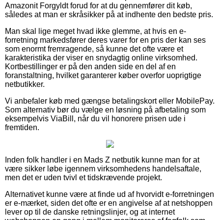
Amazonit Forgyldt forud for at du gennemfører dit køb,
således at man er skråsikker på at indhente den bedste pris.
Man skal lige meget hvad ikke glemme, at hvis en e-
forretning markedsfører deres varer for en pris der kan ses
som enormt fremragende, så kunne det ofte være et
karakteristika der viser en snydagtig online virksomhed.
Kortbestillinger er på den anden side en del af en
foranstaltning, hvilket garanterer køber overfor uoprigtige
netbutikker.
Vi anbefaler køb med gængse betalingskort eller MobilePay.
Som alternativ bør du vælge en løsning på afbetaling som
eksempelvis ViaBill, når du vil honorere prisen ude i
fremtiden.
Inden folk handler i en Mads Z netbutik kunne man for at
være sikker løbe igennem virksomhedens handelsaftale,
men det er uden tvivl et tidskrævende projekt.
Alternativet kunne være at finde ud af hvorvidt e-forretningen
er e-mærket, siden det ofte er en angivelse af at netshoppen
lever op til de danske retningslinjer, og at internet