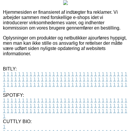
Hjemmesiden er finansieret af indtægter fra reklamer. Vi
arbejder sammen med forskellige e-shops idet vi
introducerer virksomhedernes varer, og indhenter
kommission om vores brugere gennemfører en bestilling.
Oplysninger om produkter og netbutikker ajourføres hyppigt,
men man kan ikke stille os ansvarlig for rettelser der måtte
være udført siden nyligste opdatering af websitets
informationer.
BITLY:
1
1
1
1
1
1
1
1
1
1
1
1
1
1
1
1
1
1
1
1
1
1
1
1
1
1
1
1
1
1
1
1
1
1
1
1
1
1
1
1
1
1
1
1
1
1
1
1
1
1
1
1
1
1
1
1
1
1
1
1
1
1
1
1
1
1
1
1
1
1
1
1
1
1
1
1
1
1
1
1
1
1
1
1
1
1
1
1
1
1
1
1
1
1
1
1
1
1
1
1
SPOTIFY:
1
1
1
1
1
1
1
1
1
1
1
1
1
1
1
1
1
1
1
1
1
1
1
1
1
1
1
1
1
1
1
1
1
1
1
1
1
1
1
1
1
1
1
1
1
1
1
1
1
1
1
1
1
1
1
1
1
1
1
1
1
1
1
1
1
1
1
1
1
1
1
1
1
1
1
1
1
1
1
1
1
1
1
1
1
1
1
1
1
1
1
1
1
1
1
1
1
1
1
1
CUTTLY BIO:
1