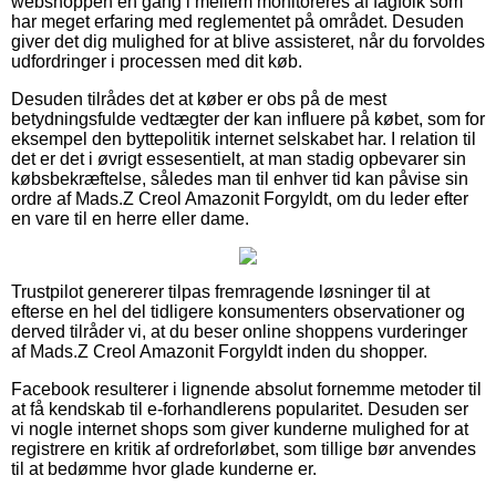
webshoppen en gang i mellem monitoreres af fagfolk som
har meget erfaring med reglementet på området. Desuden
giver det dig mulighed for at blive assisteret, når du forvoldes
udfordringer i processen med dit køb.
Desuden tilrådes det at køber er obs på de mest
betydningsfulde vedtægter der kan influere på købet, som for
eksempel den byttepolitik internet selskabet har. I relation til
det er det i øvrigt essesentielt, at man stadig opbevarer sin
købsbekræftelse, således man til enhver tid kan påvise sin
ordre af Mads.Z Creol Amazonit Forgyldt, om du leder efter
en vare til en herre eller dame.
Trustpilot genererer tilpas fremragende løsninger til at
efterse en hel del tidligere konsumenters observationer og
derved tilråder vi, at du beser online shoppens vurderinger
af Mads.Z Creol Amazonit Forgyldt inden du shopper.
Facebook resulterer i lignende absolut fornemme metoder til
at få kendskab til e-forhandlerens popularitet. Desuden ser
vi nogle internet shops som giver kunderne mulighed for at
registrere en kritik af ordreforløbet, som tillige bør anvendes
til at bedømme hvor glade kunderne er.