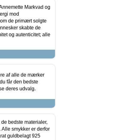
- Annemette Markvad og
ergi mod
som de primært solgte
mennesker skabte de
et og autenticitet; alle
.
re af alle de mærker
 du får den bedste
 se deres udvalg.
 de bedste materialer,
 Alle smykker er derfor
arat guldbelagt 925