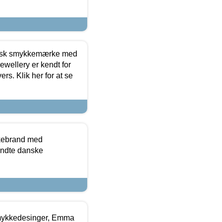
dansk smykkemærke med
ewellery er kendt for
ers. Klik her for at se
kkebrand med
ndte danske
mykkedesinger, Emma