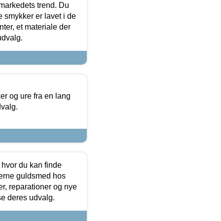
markedets trend. Du
e smykker er lavet i de
ter, et materiale der
udvalg.
 og ure fra en lang
dvalg.
 hvor du kan finde
terne guldsmed hos
r, reparationer og nye
se deres udvalg.