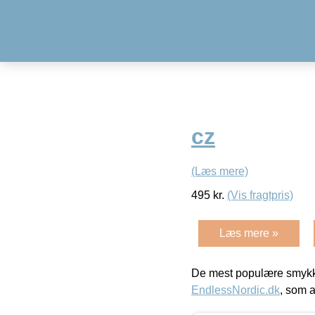
cz
(Læs mere)
495
kr.
(Vis fragtpris)
Læs mere »
De mest populære smykk
EndlessNordic.dk
, som a