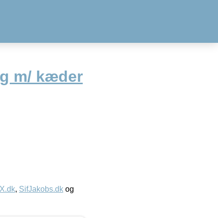
fg m/ kæder
IX.dk
,
SifJakobs.dk
og