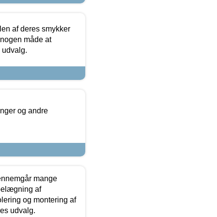
len af deres smykker
å nogen måde at
s udvalg.
inger og andre
gennemgår mange
 belægning af
olering og montering af
res udvalg.