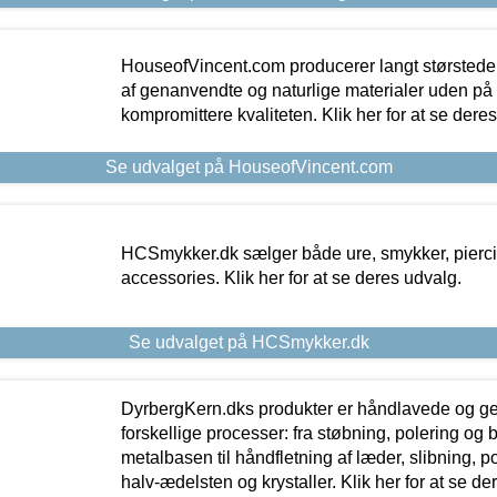
HouseofVincent.com producerer langt størstede
af genanvendte og naturlige materialer uden p
kompromittere kvaliteten. Klik her for at se dere
Se udvalget på HouseofVincent.com
HCSmykker.dk sælger både ure, smykker, pierc
accessories. Klik her for at se deres udvalg.
Se udvalget på HCSmykker.dk
DyrbergKern.dks produkter er håndlavede og 
forskellige processer: fra støbning, polering og
metalbasen til håndfletning af læder, slibning, p
halv-ædelsten og krystaller. Klik her for at se de