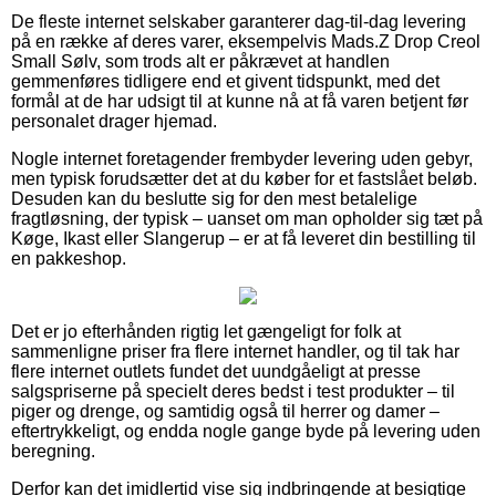
De fleste internet selskaber garanterer dag-til-dag levering
på en række af deres varer, eksempelvis Mads.Z Drop Creol
Small Sølv, som trods alt er påkrævet at handlen
gemmenføres tidligere end et givent tidspunkt, med det
formål at de har udsigt til at kunne nå at få varen betjent før
personalet drager hjemad.
Nogle internet foretagender frembyder levering uden gebyr,
men typisk forudsætter det at du køber for et fastslået beløb.
Desuden kan du beslutte sig for den mest betalelige
fragtløsning, der typisk – uanset om man opholder sig tæt på
Køge, Ikast eller Slangerup – er at få leveret din bestilling til
en pakkeshop.
Det er jo efterhånden rigtig let gængeligt for folk at
sammenligne priser fra flere internet handler, og til tak har
flere internet outlets fundet det uundgåeligt at presse
salgspriserne på specielt deres bedst i test produkter – til
piger og drenge, og samtidig også til herrer og damer –
eftertrykkeligt, og endda nogle gange byde på levering uden
beregning.
Derfor kan det imidlertid vise sig indbringende at besigtige