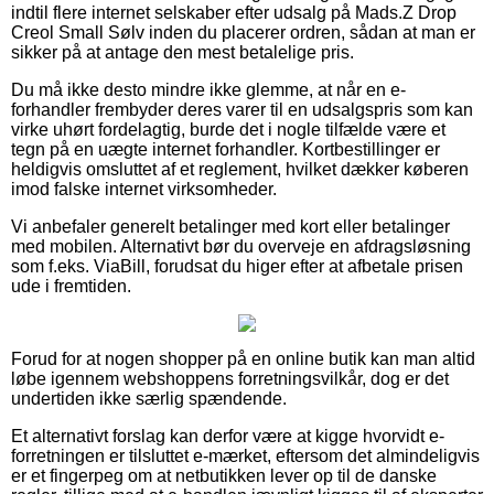
indtil flere internet selskaber efter udsalg på Mads.Z Drop
Creol Small Sølv inden du placerer ordren, sådan at man er
sikker på at antage den mest betalelige pris.
Du må ikke desto mindre ikke glemme, at når en e-
forhandler frembyder deres varer til en udsalgspris som kan
virke uhørt fordelagtig, burde det i nogle tilfælde være et
tegn på en uægte internet forhandler. Kortbestillinger er
heldigvis omsluttet af et reglement, hvilket dækker køberen
imod falske internet virksomheder.
Vi anbefaler generelt betalinger med kort eller betalinger
med mobilen. Alternativt bør du overveje en afdragsløsning
som f.eks. ViaBill, forudsat du higer efter at afbetale prisen
ude i fremtiden.
Forud for at nogen shopper på en online butik kan man altid
løbe igennem webshoppens forretningsvilkår, dog er det
undertiden ikke særlig spændende.
Et alternativt forslag kan derfor være at kigge hvorvidt e-
forretningen er tilsluttet e-mærket, eftersom det almindeligvis
er et fingerpeg om at netbutikken lever op til de danske