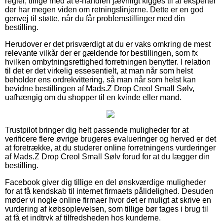
regler, tillige med at e-handlen jævnligt kigges til af eksperter
der har megen viden om retningslinjerne. Dette er en god
genvej til støtte, når du får problemstillinger med din
bestilling.
Herudover er det prisværdigt at du er vaks omkring de mest
relevante vilkår der er gældende for bestillingen, som fx
hvilken ombytningsrettighed forretningen benytter. I relation
til det er det virkelig essesentielt, at man når som helst
beholder ens ordrekvittering, så man når som helst kan
bevidne bestillingen af Mads.Z Drop Creol Small Sølv,
uafhængig om du shopper til en kvinde eller mand.
Trustpilot bringer dig helt passende muligheder for at
verificere flere øvrige brugeres evalueringer og herved er det
at foretrække, at du studerer online forretningens vurderinger
af Mads.Z Drop Creol Small Sølv forud for at du lægger din
bestilling.
Facebook giver dig tillige en del ønskværdige muligheder
for at få kendskab til internet firmaets pålidelighed. Desuden
møder vi nogle online firmaer hvor det er muligt at skrive en
vurdering af købsoplevelsen, som tillige bør tages i brug til
at få et indtryk af tilfredsheden hos kunderne.