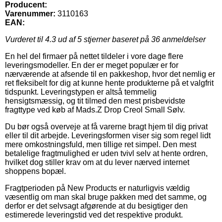
Producent:
Varenummer:
3110163
EAN:
Vurderet til
4.3
ud af 5 stjerner baseret på
36
anmeldelser
En hel del firmaer på nettet tildeler i vore dage flere
leveringsmodeller. En der er meget populær er for
nærværende at afsende til en pakkeshop, hvor det nemlig er
ret fleksibelt for dig at kunne hente produkterne på et valgfrit
tidspunkt. Leveringstypen er altså temmelig
hensigtsmæssig, og tit tilmed den mest prisbevidste
fragttype ved køb af Mads.Z Drop Creol Small Sølv.
Du bør også overveje at få varerne bragt hjem til dig privat
eller til dit arbejde. Leveringsformen viser sig som regel lidt
mere omkostningsfuld, men tillige ret simpel. Den mest
betalelige fragtmulighed er uden tvivl selv at hente ordren,
hvilket dog stiller krav om at du lever nærved internet
shoppens bopæl.
Fragtperioden på New Products er naturligvis vældig
væsentlig om man skal bruge pakken med det samme, og
derfor er det selvsagt afgørende at du besigtiger den
estimerede leveringstid ved det respektive produkt.