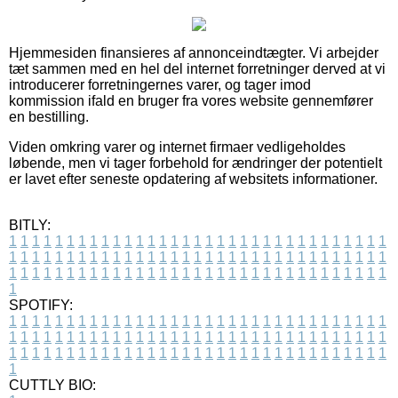
Hjemmesiden finansieres af annonceindtægter. Vi arbejder
tæt sammen med en hel del internet forretninger derved at vi
introducerer forretningernes varer, og tager imod
kommission ifald en bruger fra vores website gennemfører
en bestilling.
Viden omkring varer og internet firmaer vedligeholdes
løbende, men vi tager forbehold for ændringer der potentielt
er lavet efter seneste opdatering af websitets informationer.
BITLY:
1
1
1
1
1
1
1
1
1
1
1
1
1
1
1
1
1
1
1
1
1
1
1
1
1
1
1
1
1
1
1
1
1
1
1
1
1
1
1
1
1
1
1
1
1
1
1
1
1
1
1
1
1
1
1
1
1
1
1
1
1
1
1
1
1
1
1
1
1
1
1
1
1
1
1
1
1
1
1
1
1
1
1
1
1
1
1
1
1
1
1
1
1
1
1
1
1
1
1
1
SPOTIFY:
1
1
1
1
1
1
1
1
1
1
1
1
1
1
1
1
1
1
1
1
1
1
1
1
1
1
1
1
1
1
1
1
1
1
1
1
1
1
1
1
1
1
1
1
1
1
1
1
1
1
1
1
1
1
1
1
1
1
1
1
1
1
1
1
1
1
1
1
1
1
1
1
1
1
1
1
1
1
1
1
1
1
1
1
1
1
1
1
1
1
1
1
1
1
1
1
1
1
1
1
CUTTLY BIO: