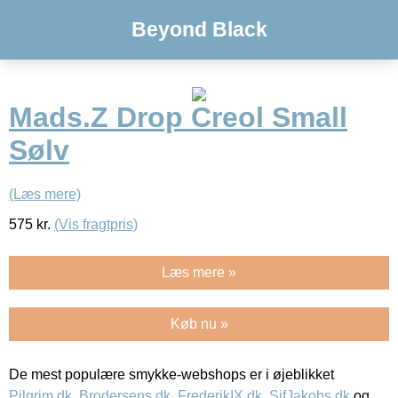
Beyond Black
Mads.Z Drop Creol Small
Sølv
(Læs mere)
575
kr.
(Vis fragtpris)
Læs mere »
Køb nu »
De mest populære smykke-webshops er i øjeblikket
Pilgrim.dk
,
Brodersens.dk
,
FrederikIX.dk
,
SifJakobs.dk
og