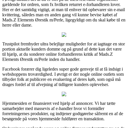
gældende for ordren, som fx hvilken returret e-forhandleren lover.
Her er det samtidig vigtigt, at man til enhver tid opbevarer sin e-mail
kvittering, således man en anden gang vil kunne bevise købet af
Mads.Z Elements Ørestik m/Perle, ligegyldigt om du skal købe til en
herre eller dame.
Trustpilot frembyder ultra belejlige muligheder for at iagttage en stor
portion aktuelle kunders domme og på grund af dette kan det være
til hjælp, at du sonderer online forhandlerens kritik af Mads.Z
Elements Ørestik m/Perle inden du handler.
Facebook forærer dig ligeledes super gode genveje til at få indsigt i
webshoppens troværdighed. I øvrigt er der nogle online outlets som
tilbyder folk at publicere en evaluering af deres køb, som også må
drages fordel af til afvejning af tidligere kunders oplevelser.
Hjemmesiden er finansieret ved hjælp af annoncer. Vi har tætte
samarbejder med massevis af e-handler hvor vi formidler
forretningernes produkter, og indtjener godtgørelse såfremt en af de
besøgende på vores hjemmeside fuldfører en transaktion.