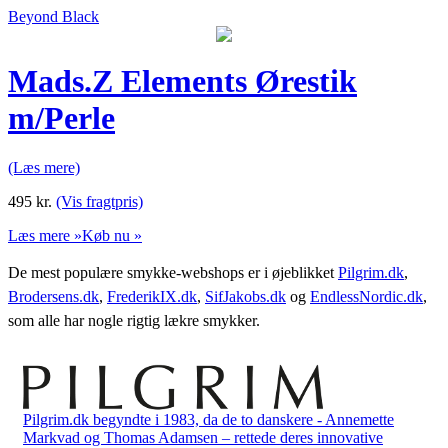
Beyond Black
Mads.Z Elements Ørestik
m/Perle
(Læs mere)
495
kr.
(Vis fragtpris)
Læs mere »
Køb nu »
De mest populære smykke-webshops er i øjeblikket
Pilgrim.dk
,
Brodersens.dk
,
FrederikIX.dk
,
SifJakobs.dk
og
EndlessNordic.dk
,
som alle har nogle rigtig lækre smykker.
Pilgrim.dk begyndte i 1983, da de to danskere - Annemette
Markvad og Thomas Adamsen – rettede deres innovative