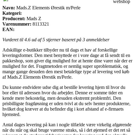
webshop
Navn:
Mads.Z Elements Ørestik m/Perle
Kategori:
Producent:
Mads Z
Varenummer:
8113321
EAN:
Vurderet til
4.6
ud af 5 stjerner baseret på
3
anmeldelser
Adskillige e-butikker tilbyder nu til dags et hav af forskellige
leveringsformer. Den mest benyttede er i vore dage at få sendt til en
pakkeshop, som giver dig mulighed for at hente dine varer når der er
mulighed for det. Fragtmetoden er nemlig super uproblematisk, og
mange gange desuden den mest betalelige type af levering ved køb
af Mads.Z Elements Ørestik m/Perle.
Du kunne endvidere udse dig at bestille levering hjem til hvor du
bor eller til adressen hvor du arbejder. Denne er somme tider en
kende mere bekostelig, men desuden ekstremt problemfri. Den
prisbilligste fragtløsning er uden tvivl at du selv henter produkterne,
hvilket dog kræver at du befinder dig i kort afstand af e-firmaets
hjemsted.
Antal dages levering på kan i nogle tilfælde være virkelig afgørende
når du står og skal bruge varerne straks, så i det øjemed er det ret så