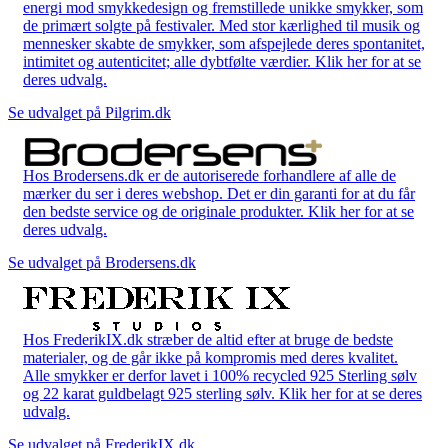
energi mod smykkedesign og fremstillede unikke smykker, som
de primært solgte på festivaler. Med stor kærlighed til musik og
mennesker skabte de smykker, som afspejlede deres spontanitet,
intimitet og autenticitet; alle dybtfølte værdier. Klik her for at se
deres udvalg.
Se udvalget på Pilgrim.dk
Hos Brodersens.dk er de autoriserede forhandlere af alle de
mærker du ser i deres webshop. Det er din garanti for at du får
den bedste service og de originale produkter. Klik her for at se
deres udvalg.
Se udvalget på Brodersens.dk
Hos FrederikIX.dk stræber de altid efter at bruge de bedste
materialer, og de går ikke på kompromis med deres kvalitet.
Alle smykker er derfor lavet i 100% recycled 925 Sterling sølv
og 22 karat guldbelagt 925 sterling sølv. Klik her for at se deres
udvalg.
Se udvalget på FrederikIX.dk