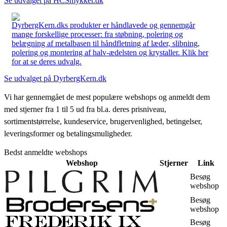
Se udvalget på HCSmykker.dk
DyrbergKern.dks produkter er håndlavede og gennemgår
mange forskellige processer: fra støbning, polering og
belægning af metalbasen til håndfletning af læder, slibning,
polering og montering af halv-ædelsten og krystaller. Klik her
for at se deres udvalg.
Se udvalget på DyrbergKern.dk
Vi har gennemgået de mest populære webshops og anmeldt dem
med stjerner fra 1 til 5 ud fra bl.a. deres prisniveau,
sortimentstørrelse, kundeservice, brugervenlighed, betingelser,
leveringsformer og betalingsmuligheder.
Bedst anmeldte webshops
Webshop
Stjerner
Link
Besøg
webshop
Besøg
webshop
Besøg