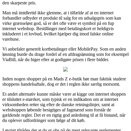
den skarpeste pris.
Man må imidlertid ikke glemme, at i tilfælde af at en internet
forhandler udbyder et produkt til salg for en udsalgspris som kan
virke grænseløst god, så er det ofte være et symbol på en fup
internet webshop. Bestillinger med betalingskort er heldigvis
inkluderet i et lovbud, hvilket hjælper dig imod falske online
varehuse.
Vi anbefaler generelt kortbetalinger eller MobilePay. Som en anden
løsning burde du drage fordel af en afdragsløsning som for eksempel
ViaBill, når du higer efter at godtgøre prisen i flere bidder.
Inden nogen shopper på en Mads Z e-butik bør man faktisk studere
shoppens handelsaftale, dog er det i reglen ikke særlig morsomt.
Et andet alternativ kunne måske være at kigge om internet shoppen
er tilsluttet e-mærket, som typisk er en indikation om at internet
virksomheden retter sig efter de danske retningslinjer, samt at
webshoppen løbende besigtiges af fagmænd som forstår de
gældende regler. Det er en rigtig god anledning til at få bistand, når
du oplever udfordringer som følge af dit køb.
I øvrigt tilrådes det at du er obs på de mest relevante reglementer