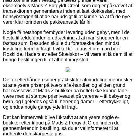
næstkommende hverdag på deres primære varer,
eksempelvis Mads.Z Forgyldt Creol, som dog er påkrævet at
transaktionen gennemføres inden et fast klokkeslæt, med
hensynstagen til at de har udsigt til at kunne nå at få de nye
varer klar forinden de pakkeansatte får fri.
Nogle få netshops frembyder levering uden gebyr, men i de
fleste tilfælde under forudsætning af at man shopper for en
fastsat sum. Desuden skulle du foretrække den mindst
kostelige form for fragt, hvilket tit – uanset om man bor i
Roskilde, Haderslev eller Skælskør – vil være at få dem til at
bringe bestillingen til et afhentningssted.
Det er efterhånden super praktisk for almindelige mennesker
at analysere priser på tværs af e-handler, og af den grund
har massevis af Mads Z butikker på nettet ikke kunne lade
være med at stampe prisniveauet på varerne – til babyer og
børn, og ligeledes også til herrer og damer – eftertrykkeligt,
og endda nogle gange yde fri fragt.
Det kan immervæk blive lukrativt at analysere nogle e-
butikker efter tilbud på Mads.Z Forgyldt Creol inden du
gennemfører din bestilling, så du er velinformeret til at
indhente den skarpeste pris.