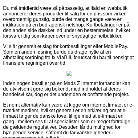
Du må imidlertid være så påpasselig, at ifald en webbutik
annoncerer deres produkter til salg for en pris som virker
overordentlig gunstig, burde det mange gange være en
indikation på en bedragerisk netshop. Kortbetalinger er på
den anden side dækket ind under en bestemmelse, hvilket
forsvarer dig som køber overfor snydagtige netbutikker.
Vi slår generelt et slag for kortbestillinger eller MobilePay.
Som en anden løsning burde du drage nytte af en
afbetalingsordning fra fx ViaBill, forudsat du har til hensigt at
finansiere regningen over tid.
Inden nogen bestiller på en Mads Z internet forhandler kan
de utvivlsomt gøre sig bekendt med indholdet af deres
handelsvilkår, dog er det undertiden et omfattende projekt.
Et nemt alternativ kan være at kigge om internet firmaet er e-
mærket medlem, hvilket generelt er en erklæring om at e-
firmaet følger de danske love, tillige med at e-firmaet en
gang i mellem ses til af specialister som er meget fortrolige
de gældende regulativer. Desuden får du mulighed for
hjælpende service, såfremt du får vanskeligheder i