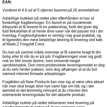
EAN:
Vurderet til
4.6
ud af 5 stjerner baseret på
26
anmeldelser
Adskillige butikker på nettet yder efterhånden et hav af
forskellige fragtløsninger. En favorit er på nuværende
tidspunkt at få leveret til en pakkeshop, fordi det giver dig
fuld fleksibilitet til at hente dine varer når det passer ind i din
hverdag. Fragtmuligheden er nemlig i høj grad praktisk, og
tit ligeledes den mest betalelige løsning til levering ved køb
af Mads.Z Forgyldt Creol.
Du kan på samme måde overveje at få varerne bragt til din
bolig eller til når du er på job. Fragtløsningen viser sig godt
nok en lille smule dyrere, men omvendt meget
uproblematisk. Den mest prisbevidste leveringsmodel er dog
at du selv henter pakken, som dog afhænger af at du bor
nærved internet firmaets arbejdslager.
Fragttiden på New Products kan vise sig at være ultra aktuel
når man skal bruge dine nye varer lige om lidt, og i det
øjemed er det temmelig relevant at du checker den
estimerede leveringsdato for det aktuelle produkt.
Adskillige outlets på nettet reklamerer med levering på