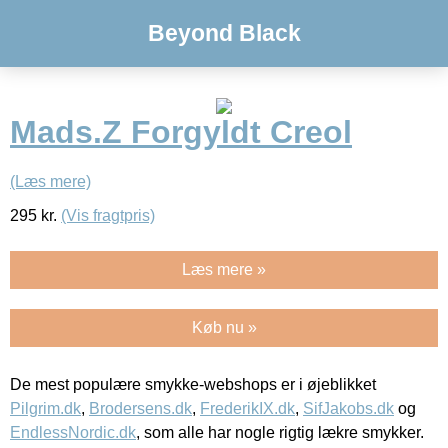
Beyond Black
Mads.Z Forgyldt Creol
(Læs mere)
295
kr.
(Vis fragtpris)
Læs mere »
Køb nu »
De mest populære smykke-webshops er i øjeblikket
Pilgrim.dk
,
Brodersens.dk
,
FrederikIX.dk
,
SifJakobs.dk
og
EndlessNordic.dk
, som alle har nogle rigtig lækre smykker.