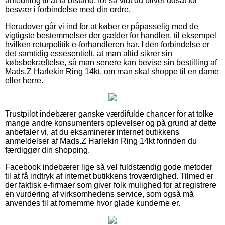
anledning til at få bistand, for så vidt du bliver udsat for
besvær i forbindelse med din ordre.
Herudover går vi ind for at køber er påpasselig med de
vigtigste bestemmelser der gælder for handlen, til eksempel
hvilken returpolitik e-forhandleren har. I den forbindelse er
det samtidig essesentielt, at man altid sikrer sin
købsbekræftelse, så man senere kan bevise sin bestilling af
Mads.Z Harlekin Ring 14kt, om man skal shoppe til en dame
eller herre.
Trustpilot indebærer ganske værdifulde chancer for at tolke
mange andre konsumenters oplevelser og på grund af dette
anbefaler vi, at du eksaminerer internet butikkens
anmeldelser af Mads.Z Harlekin Ring 14kt forinden du
færdiggør din shopping.
Facebook indebærer lige så vel fuldstændig gode metoder
til at få indtryk af internet butikkens troværdighed. Tilmed er
der faktisk e-firmaer som giver folk mulighed for at registrere
en vurdering af virksomhedens service, som også må
anvendes til at fornemme hvor glade kunderne er.