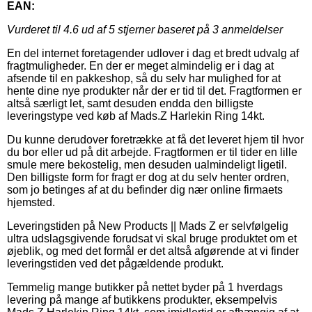
EAN:
Vurderet til
4.6
ud af 5 stjerner baseret på
3
anmeldelser
En del internet foretagender udlover i dag et bredt udvalg af
fragtmuligheder. En der er meget almindelig er i dag at
afsende til en pakkeshop, så du selv har mulighed for at
hente dine nye produkter når der er tid til det. Fragtformen er
altså særligt let, samt desuden endda den billigste
leveringstype ved køb af Mads.Z Harlekin Ring 14kt.
Du kunne derudover foretrække at få det leveret hjem til hvor
du bor eller ud på dit arbejde. Fragtformen er til tider en lille
smule mere bekostelig, men desuden ualmindeligt ligetil.
Den billigste form for fragt er dog at du selv henter ordren,
som jo betinges af at du befinder dig nær online firmaets
hjemsted.
Leveringstiden på New Products || Mads Z er selvfølgelig
ultra udslagsgivende forudsat vi skal bruge produktet om et
øjeblik, og med det formål er det altså afgørende at vi finder
leveringstiden ved det pågældende produkt.
Temmelig mange butikker på nettet byder på 1 hverdags
levering på mange af butikkens produkter, eksempelvis