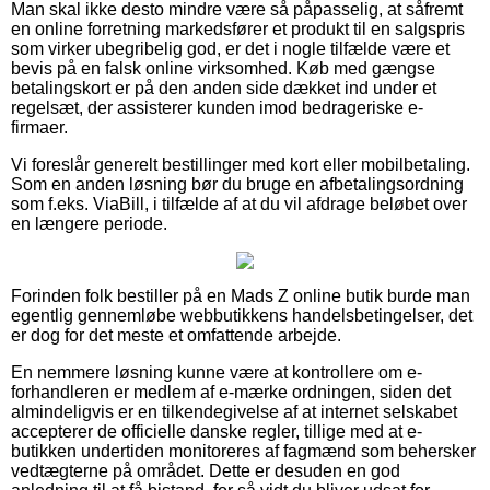
Man skal ikke desto mindre være så påpasselig, at såfremt
en online forretning markedsfører et produkt til en salgspris
som virker ubegribelig god, er det i nogle tilfælde være et
bevis på en falsk online virksomhed. Køb med gængse
betalingskort er på den anden side dækket ind under et
regelsæt, der assisterer kunden imod bedrageriske e-
firmaer.
Vi foreslår generelt bestillinger med kort eller mobilbetaling.
Som en anden løsning bør du bruge en afbetalingsordning
som f.eks. ViaBill, i tilfælde af at du vil afdrage beløbet over
en længere periode.
Forinden folk bestiller på en Mads Z online butik burde man
egentlig gennemløbe webbutikkens handelsbetingelser, det
er dog for det meste et omfattende arbejde.
En nemmere løsning kunne være at kontrollere om e-
forhandleren er medlem af e-mærke ordningen, siden det
almindeligvis er en tilkendegivelse af at internet selskabet
accepterer de officielle danske regler, tillige med at e-
butikken undertiden monitoreres af fagmænd som behersker
vedtægterne på området. Dette er desuden en god