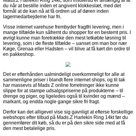
Mads.Z Harlekin Ring 14kt, som imidlertid er afhængig af at
du når at bestille inden et angivent klokkeslæt, med det
formål at de kan nå at få ordren ud af døren inden
lagermedarbejderne har fri.
Visse internet varehuse frembyder fragtfri levering, men i
mange tilfælde kun såfremt du shopper for en bestemt pris. I
øvrigt kunne man foretrække den mest letkøbte løsning til
levering, som i de fleste tilfælde – uanset om man bor nær
Køge, Grenaa eller Hadsten – vil blive at få kørt din ordre til
en pakkeshop.
Det er efterhånden ualmindeligt overkommeligt for alle at
sammenligne priser i blandt flere internet shops, og til tak
har massevis af Mads Z online forretninger ikke kunne
slippe for at stampe udsalgspriserne på produkterne – til
drenge og piger, og ligeledes også til kvinder og mænd –
markant, og endda nogle gange sikre fri fragt.
Derfor kan det alligevel vise sig gavnligt at efterse forskellige
webshops efter tilbud på Mads.Z Harlekin Ring 14kt før du
gennemfører dit køb, så du er på den sikre side med at få
den mest betalelige pris.