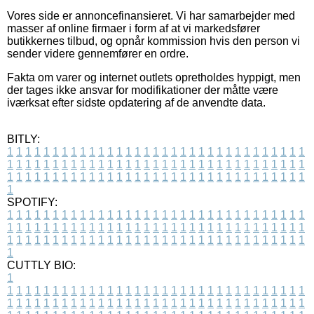
Vores side er annoncefinansieret. Vi har samarbejder med
masser af online firmaer i form af at vi markedsfører
butikkernes tilbud, og opnår kommission hvis den person vi
sender videre gennemfører en ordre.
Fakta om varer og internet outlets opretholdes hyppigt, men
der tages ikke ansvar for modifikationer der måtte være
iværksat efter sidste opdatering af de anvendte data.
BITLY:
1
1
1
1
1
1
1
1
1
1
1
1
1
1
1
1
1
1
1
1
1
1
1
1
1
1
1
1
1
1
1
1
1
1
1
1
1
1
1
1
1
1
1
1
1
1
1
1
1
1
1
1
1
1
1
1
1
1
1
1
1
1
1
1
1
1
1
1
1
1
1
1
1
1
1
1
1
1
1
1
1
1
1
1
1
1
1
1
1
1
1
1
1
1
1
1
1
1
1
1
SPOTIFY:
1
1
1
1
1
1
1
1
1
1
1
1
1
1
1
1
1
1
1
1
1
1
1
1
1
1
1
1
1
1
1
1
1
1
1
1
1
1
1
1
1
1
1
1
1
1
1
1
1
1
1
1
1
1
1
1
1
1
1
1
1
1
1
1
1
1
1
1
1
1
1
1
1
1
1
1
1
1
1
1
1
1
1
1
1
1
1
1
1
1
1
1
1
1
1
1
1
1
1
1
CUTTLY BIO:
1
1
1
1
1
1
1
1
1
1
1
1
1
1
1
1
1
1
1
1
1
1
1
1
1
1
1
1
1
1
1
1
1
1
1
1
1
1
1
1
1
1
1
1
1
1
1
1
1
1
1
1
1
1
1
1
1
1
1
1
1
1
1
1
1
1
1