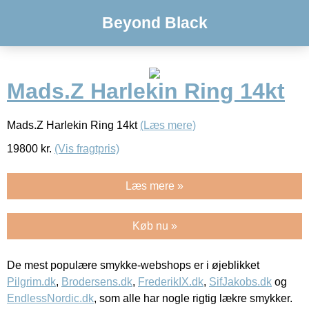
Beyond Black
Mads.Z Harlekin Ring 14kt
Mads.Z Harlekin Ring 14kt
(Læs mere)
19800
kr.
(Vis fragtpris)
Læs mere »
Køb nu »
De mest populære smykke-webshops er i øjeblikket
Pilgrim.dk
,
Brodersens.dk
,
FrederikIX.dk
,
SifJakobs.dk
og
EndlessNordic.dk
, som alle har nogle rigtig lækre smykker.