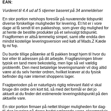
EAN:
Vurderet til
4.4
ud af 5 stjerner baseret på
34
anmeldelser
En stor portion netshops foreslår på nuværende tidspunkt
diverse forskellige muligheder for levering. Et hit er i vore
dage at få sendt til en pakkeshop, som giver dig mulighed for
at hente de bestilte produkter på et selvvalgt tidspunkt.
Fragtformen er altså temmelig simpel, samt ofte endda den
mindst kostelige leveringsversion ved køb af Mads.Z Kæde
fg m/ fvp.
Du burde tillige påtænke at få pakken bragt hjem til hvor du
bor eller til adressen på dit arbejde. Fragtløsningen bliver
typisk en tand mere bekostelig, men lige så vel vældig
problemfri. Den mest betalelige leveringsmanér vil dog altid
være at du selv henter ordren, hvilket kræver at du fysisk
befinder dig nær internet shoppens lager.
Fragtperioden på er naturligvis rigtig relevant ifald vi skal
bruge din ordre om kort tid, så med det formål er det jo
aktuelt at du finder det estimerede leveringstidspunkt på den
aktuelle vare.
En stor portion firmaer på nettet tilsiger muligheden for dag-