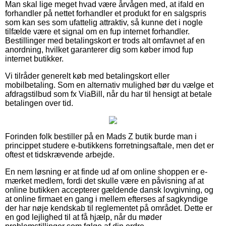
Man skal lige meget hvad være årvågen med, at ifald en
forhandler på nettet forhandler et produkt for en salgspris
som kan ses som ufattelig attraktiv, så kunne det i nogle
tilfælde være et signal om en fup internet forhandler.
Bestillinger med betalingskort er trods alt omfavnet af en
anordning, hvilket garanterer dig som køber imod fup
internet butikker.
Vi tilråder generelt køb med betalingskort eller
mobilbetaling. Som en alternativ mulighed bør du vælge et
afdragstilbud som fx ViaBill, når du har til hensigt at betale
betalingen over tid.
Forinden folk bestiller på en Mads Z butik burde man i
princippet studere e-butikkens forretningsaftale, men det er
oftest et tidskrævende arbejde.
En nem løsning er at finde ud af om online shoppen er e-
mærket medlem, fordi det skulle være en påvisning af at
online butikken accepterer gældende dansk lovgivning, og
at online firmaet en gang i mellem efterses af sagkyndige
der har nøje kendskab til reglementet på området. Dette er
en god lejlighed til at få hjælp, når du møder