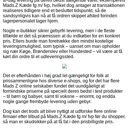
til-dag levering på deres bedst sælgende varer, eksempelvis
Mads.Z Kæde fg m/ fvp, hvilket dog antager at transaktionen
realiseres tidligere end et besluttet tidspunkt, så de
sandsynligvis kan nå at få ordren skippet afsted forinden
lagerpersonalet tager hjem.
Nogle e-butikker sikrer gebyrfri levering, men i de fleste
tilfælde er det så præmissen at du indkøber for en konkret
pris. Ellers burde man foretrække den mindst kostelige
leveringsmulighed, som typisk – uanset om man opholder
sig nær Køge, Brønderslev eller Hundested – vil være at få
kørt din ordre til et udleveringssted.
Det er efterhånden i høj grad let gængeligt for folk at
prissammenligne hos diverse e-shops, og for det har flere
Mads Z online selskaber fundet det uundgåeligt at
formindske priserne på specielt deres bedst i test produkter
– til børn og babyer, samt til voksne – enormt, og endda
nogle gange frembyde levering uden gebyr.
Dog kan det trods alt blive nyttigt at udforske flere online
firmaer efter tilbud på Mads.Z Kæde fg m/ fvp før du shopper,
så man er skudsikker på at få fat i den prisbilligste pris.