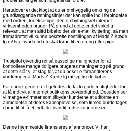
problemstillinger som følge af din ordre.
Herudover er det klogt at du er omhyggelig omkring de
grundlæggende retningslinjer der kan spille ind i forbindelse
med ordren, for eksempel den ombytningsret internet
virksomheden bruger. På grund af dette er det virkelig
relevant, at man altid bibeholder sin e-mail kvittering, så man
fremadrettet vil kunne bekræfte bestillingen af Mads.Z Kæde
fg m/ fvp, hvad end du skal købe til en dreng eller pige.
Trustpilot giver dig ret så passelige muligheder for at
kontrollere mange tidligere brugeres meninger og på grund
af dette slår vi et slag for, at du beser e-forhandlerens
vurderinger af Mads.Z Kæde fg m/ fvp før du køber.
Facebook genererer ligeledes de facto gode muligheder for
at få indtryk af internet butikkens troværdighed. Desuden ser
vi mange e-firmaer som tilbyder kunderne at udforme en
anmeldelse af deres købsoplevelse, som tilmed burde tages
i brug til at få et indblik i hvor tilfredse kunderne er.
Denne hjemmeside finansieres af annoncer. Vi har