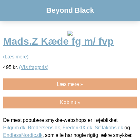
Beyond Black
Mads.Z Kæde fg m/ fvp
(Læs mere)
495
kr.
(Vis fragtpris)
Læs mere »
Køb nu »
De mest populære smykke-webshops er i øjeblikket
Pilgrim.dk
,
Brodersens.dk
,
FrederikIX.dk
,
SifJakobs.dk
og
EndlessNordic.dk
, som alle har nogle rigtig lækre smykker.