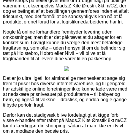
Flere shops på nettet giver løfte om 1 dags fragt på utallige
varenumre, eksempelvis Mads.Z Kite Ørestik 8kt m/CZ, der
dog er betinget af at bestillingen gennemføres inden et aftalt
tidspunkt, med det formål at de sandsynligvis kan nå at få
produktet ordnet forud for at logistikmedarbejderne har fri.
Nogle få online forhandlere frembyder levering uden
omkostninger, men tit er det påkrævet at du aftager for en
konkret sum. I øvrigt kunne du vælge den mest betalelige
fragtløsning, som ofte – uden hensyn til om du befinder sig
tæt på Holstebro, Hobro eller Nivå – vil blive at få
fragtmanden til at levere dine varer til en pakkeshop.
Det er jo ultra ligetil for almindelige mennesker at søge sig
frem til priser hos diverse internet varehuse, og til gengæld
har adskillige online forretninger ikke kunne lade være med
at nedskære prisniveauet på produkterne – til babyer og
børn, og ligeså til voksne – drastisk, og endda nogle gange
tilbyde portofri fragt.
Derfor kan det stadigvæk blive fordelagtigt at kigge forbi
visse e-handler efter rabat på Mads.Z Kite Ørestik 8kt m/CZ
før du færdiggør din shopping, sådan at man ikke er i tvivl
om at modtage den bedste pris.