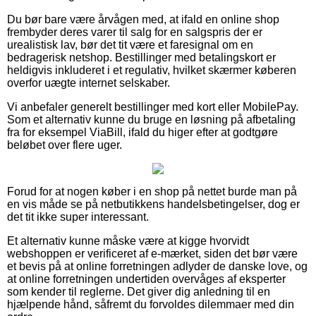
Du bør bare være årvågen med, at ifald en online shop
frembyder deres varer til salg for en salgspris der er
urealistisk lav, bør det tit være et faresignal om en
bedragerisk netshop. Bestillinger med betalingskort er
heldigvis inkluderet i et regulativ, hvilket skærmer køberen
overfor uægte internet selskaber.
Vi anbefaler generelt bestillinger med kort eller MobilePay.
Som et alternativ kunne du bruge en løsning på afbetaling
fra for eksempel ViaBill, ifald du higer efter at godtgøre
beløbet over flere uger.
Forud for at nogen køber i en shop på nettet burde man på
en vis måde se på netbutikkens handelsbetingelser, dog er
det tit ikke super interessant.
Et alternativ kunne måske være at kigge hvorvidt
webshoppen er verificeret af e-mærket, siden det bør være
et bevis på at online forretningen adlyder de danske love, og
at online forretningen undertiden overvåges af eksperter
som kender til reglerne. Det giver dig anledning til en
hjælpende hånd, såfremt du forvoldes dilemmaer med din