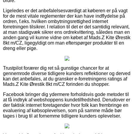
ordre.
Ligeledes er det anbefalelsesværdigt at køberen er på vagt
for de mest vitale reglementer der kan have indflydelse på
ordren, f.eks. hvilken ombytningsrettighed internet
forretningen tilsikrer. I relation til det er det samtidig relevant,
at man stadigvæk sikrer ens ordrekvittering, således man en
anden gang vil kunne vidne om købet af Mads.Z Kite Ørestik
8kt m/CZ, ligegyldigt om man efterspørger produkter til en
dreng eller pige.
Trustpilot forærer dig ret så gunstige chancer for at
gennemrode diverse tidligere kunders reflektioner og derved
kan det anbefales, at du gransker e-forretningens ratings af
Mads.Z Kite Ørestik 8kt m/CZ forinden du shopper.
Facebook bringer dig ydermere forholdsvis gode metoder til
at få indtryk af webshoppens kundetilfredshed. Derudover er
der faktisk internet foretagender hvor folk kan frembringe en
evaluering af købsoplevelsen, som på samme måde bør
tages i brug til at fornemme tidligere kunders oplevelser.