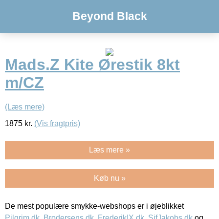
Beyond Black
Mads.Z Kite Ørestik 8kt
m/CZ
(Læs mere)
1875
kr.
(Vis fragtpris)
Læs mere »
Køb nu »
De mest populære smykke-webshops er i øjeblikket
Pilgrim.dk
,
Brodersens.dk
,
FrederikIX.dk
,
SifJakobs.dk
og