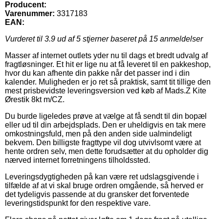
Producent:
Varenummer:
3317183
EAN:
Vurderet til
3.9
ud af 5 stjerner baseret på
15
anmeldelser
Masser af internet outlets yder nu til dags et bredt udvalg af
fragtløsninger. Et hit er lige nu at få leveret til en pakkeshop,
hvor du kan afhente din pakke når det passer ind i din
kalender. Muligheden er jo ret så praktisk, samt tit tillige den
mest prisbevidste leveringsversion ved køb af Mads.Z Kite
Ørestik 8kt m/CZ.
Du burde ligeledes prøve at vælge at få sendt til din bopæl
eller ud til din arbejdsplads. Den er uheldigvis en tak mere
omkostningsfuld, men på den anden side ualmindeligt
bekvem. Den billigste fragttype vil dog utvivlsomt være at
hente ordren selv, men dette forudsætter at du opholder dig
nærved internet forretningens tilholdssted.
Leveringsdygtigheden på kan være ret udslagsgivende i
tilfælde af at vi skal bruge ordren omgående, så herved er
det tydeligvis passende at du gransker det forventede
leveringstidspunkt for den respektive vare.