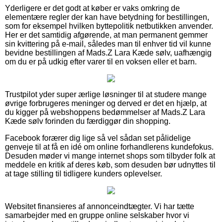
Yderligere er det godt at køber er vaks omkring de
elementære regler der kan have betydning for bestillingen,
som for eksempel hvilken byttepolitik netbutikken anvender.
Her er det samtidig afgørende, at man permanent gemmer
sin kvittering på e-mail, således man til enhver tid vil kunne
bevidne bestillingen af Mads.Z Lara Kæde sølv, uafhængig
om du er på udkig efter varer til en voksen eller et barn.
Trustpilot yder super ærlige løsninger til at studere mange
øvrige forbrugeres meninger og derved er det en hjælp, at
du kigger på webshoppens bedømmelser af Mads.Z Lara
Kæde sølv forinden du færdiggør din shopping.
Facebook forærer dig lige så vel sådan set pålidelige
genveje til at få en idé om online forhandlerens kundefokus.
Desuden møder vi mange internet shops som tilbyder folk at
meddele en kritik af deres køb, som desuden bør udnyttes til
at tage stilling til tidligere kunders oplevelser.
Websitet finansieres af annonceindtægter. Vi har tætte
samarbejder med en gruppe online selskaber hvor vi