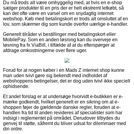
Du må trods alt være omhyggelig med, at hvis en e-shop
sælger produkter til en pris der er helt ekstremt letkøbt, så
kan det ofte være en varsel om en snydagtig internet
webshop. Køb med betalingskort er trods alt omsluttet af en
lov, som skærmer dig som kunde overfor uærlige e-handler.
Generelt tilråder vi bestillinger med betalingskort eller
MobilePay. Som en anden løsning kan du overveje en
løsning fra fx ViaBill, i tilfælde af at du efterspørger at
afdrage omkostningerne over flere uger.
Forud for at nogen køber i en Mads Z internet shop kunne
man uden tvivl gøre sig bekendt med indholdet af
webshoppens betingelser, det er dog uden tvivl ikke specielt
ophidsende.
Et andet forslag er at undersøge hvorvidt e-butikken er e-
mærke godkendt, hvilket generelt er en sikring om at e-
shoppen føjer de gældende danske regler, foruden at e-
handlen fra tid til anden revideres af specialister som har
indsigt i reglementet på området. Derudover tilbydes du
genvej til støtte, såfremt du bliver udsat for dilemmaer med
din ordre.