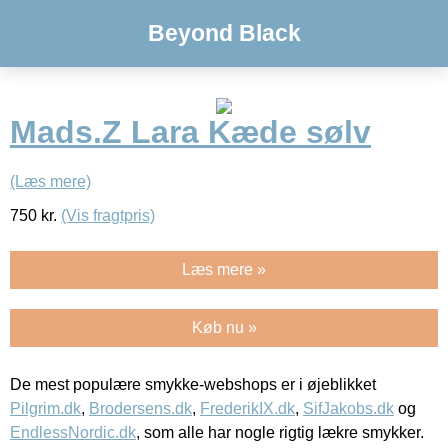
Beyond Black
Mads.Z Lara Kæde sølv
(Læs mere)
750
kr.
(Vis fragtpris)
Læs mere »
Køb nu »
De mest populære smykke-webshops er i øjeblikket
Pilgrim.dk
,
Brodersens.dk
,
FrederikIX.dk
,
SifJakobs.dk
og
EndlessNordic.dk
, som alle har nogle rigtig lækre smykker.