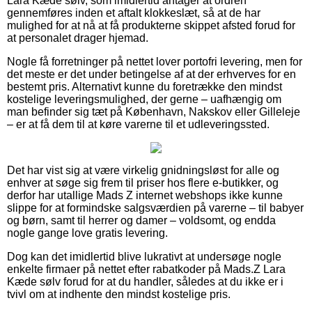
Lara Kæde sølv, som imidlertid antager at ordren
gennemføres inden et aftalt klokkeslæt, så at de har
mulighed for at nå at få produkterne skippet afsted forud for
at personalet drager hjemad.
Nogle få forretninger på nettet lover portofri levering, men for
det meste er det under betingelse af at der erhverves for en
bestemt pris. Alternativt kunne du foretrække den mindst
kostelige leveringsmulighed, der gerne – uafhængig om
man befinder sig tæt på København, Nakskov eller Gilleleje
– er at få dem til at køre varerne til et udleveringssted.
Det har vist sig at være virkelig gnidningsløst for alle og
enhver at søge sig frem til priser hos flere e-butikker, og
derfor har utallige Mads Z internet webshops ikke kunne
slippe for at formindske salgsværdien på varerne – til babyer
og børn, samt til herrer og damer – voldsomt, og endda
nogle gange love gratis levering.
Dog kan det imidlertid blive lukrativt at undersøge nogle
enkelte firmaer på nettet efter rabatkoder på Mads.Z Lara
Kæde sølv forud for at du handler, således at du ikke er i
tvivl om at indhente den mindst kostelige pris.