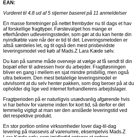
EAN:
Vurderet til
4.8
ud af 5 stjerner baseret på
11
anmeldelser
En masse forretninger på nettet frembyder nu til dags et hav
af forskellige fragttyper. Førstevalget hos mange er
efterhånden udleveringssteder, som gør at du kan hente din
nyindkøbte vare når der er tid til det. Leveringsmetoden er
altså særdeles let, og tit også den mest prisbevidste
leveringsmodel ved køb af Mads.Z Lara Kæde sølv.
Du kan på samme måde overveje at vælge at få sendt til din
bopæl eller til adressen hvor du arbejder. Fragtløsningen
bliver en gang i mellem en sjat mindre prisbillig, men også
ultra bekvem. Den mest betalelige leveringsmodel er
utvivlsomt at du selv henter pakken, som dog beroer på at du
opholder dig lige ved internet forhandlerens arbejdslager.
Fragtperioden på er naturligvis usædvanlig afgørende hvis
vi har behov for varerne inden for kort tid, så derfor er det
temmelig vigtigt at man ser den anslåede leveringstid ved
det respektive produkt.
En stor portion online virksomheder lover dag-til-dag
levering på massevis af varenumre, eksempelvis Mads.Z