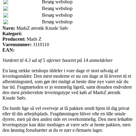
Besøg webshop
Besøg webshop
Besøg webshop
Besøg webshop
Navn:
MadsZ ørestik Knude Sølv
Kategori:
Producent:
Mads Z
Varenummer:
3110110
EAN:
Vurderet til
4.3
ud af 5 stjerner baseret på
14
anmeldelser
En lang række netshops tildeler i vore dage et stort udvalg af
leveringsmåder. Den mest moderne er nu om dage at få leveret til et
afhentningssted, som gør det muligt at hente dine nye varer når du
har tid. Fragtmetoden er jo temmelig ligetil, samt desuden endvidere
den mest prisbevidste leveringstype ved køb af MadsZ ørestik
Knude Sølv.
Du burde lige så vel overveje at få pakken sendt hjem til dig privat
eller til din arbejdsplads. Fragtløsningen bliver ofte en lille smule
dyrere, men på den anden side ret overkommelig. Den mest letkøbte
leveringstype kan ikke modsiges at være selv at hente pakken, men
den løsning forudsætter at du er nær e-firmaets lager.