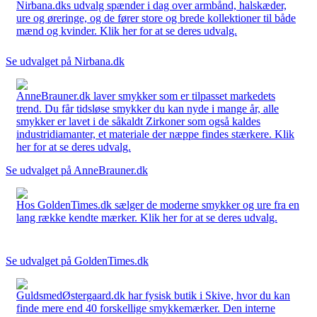
Nirbana.dks udvalg spænder i dag over armbånd, halskæder,
ure og øreringe, og de fører store og brede kollektioner til både
mænd og kvinder. Klik her for at se deres udvalg.
Se udvalget på Nirbana.dk
AnneBrauner.dk laver smykker som er tilpasset markedets
trend. Du får tidsløse smykker du kan nyde i mange år, alle
smykker er lavet i de såkaldt Zirkoner som også kaldes
industridiamanter, et materiale der næppe findes stærkere. Klik
her for at se deres udvalg.
Se udvalget på AnneBrauner.dk
Hos GoldenTimes.dk sælger de moderne smykker og ure fra en
lang række kendte mærker. Klik her for at se deres udvalg.
Se udvalget på GoldenTimes.dk
GuldsmedØstergaard.dk har fysisk butik i Skive, hvor du kan
finde mere end 40 forskellige smykkemærker. Den interne