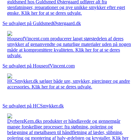
guldsmed hos Guldsmed Østergaard udfører alt fra
stenfatninger, reparationer og nye unikke smykker efter eget
ønske. Klik her for at se deres udvalg.
Se udvalget på GuldsmedØstergaard.dk
HouseofVincent.com producerer langt størstedelen af deres
smykker af genanvendte og naturlige materialer uden på nogen
måde at kompromittere kvaliteten. Klik her for at se deres
udvalg.
Se udvalget på HouseofVincent.com
HCSmykker.dk sælger både ure, smykker, piercinger og andre
accessories. Klik her for at se deres udvalg.
Se udvalget på HCSmykker.dk
DyrbergKern.dks produkter er håndlavede og gennemgår
mange forskellige processer: fra støbning, polering og
belægning af metalbasen til håndfletning af læder, slibning,
polering og montering af halv-ædelsten og krystaller. Klik her