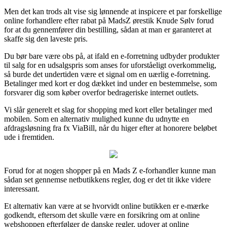
Men det kan trods alt vise sig lønnende at inspicere et par forskellige
online forhandlere efter rabat på MadsZ ørestik Knude Sølv forud
for at du gennemfører din bestilling, sådan at man er garanteret at
skaffe sig den laveste pris.
Du bør bare være obs på, at ifald en e-forretning udbyder produkter
til salg for en udsalgspris som anses for uforståeligt overkommelig,
så burde det undertiden være et signal om en uærlig e-forretning.
Betalinger med kort er dog dækket ind under en bestemmelse, som
forsvarer dig som køber overfor bedrageriske internet outlets.
Vi slår generelt et slag for shopping med kort eller betalinger med
mobilen. Som en alternativ mulighed kunne du udnytte en
afdragsløsning fra fx ViaBill, når du higer efter at honorere beløbet
ude i fremtiden.
Forud for at nogen shopper på en Mads Z e-forhandler kunne man
sådan set gennemse netbutikkens regler, dog er det tit ikke videre
interessant.
Et alternativ kan være at se hvorvidt online butikken er e-mærke
godkendt, eftersom det skulle være en forsikring om at online
webshoppen efterfølger de danske regler, udover at online