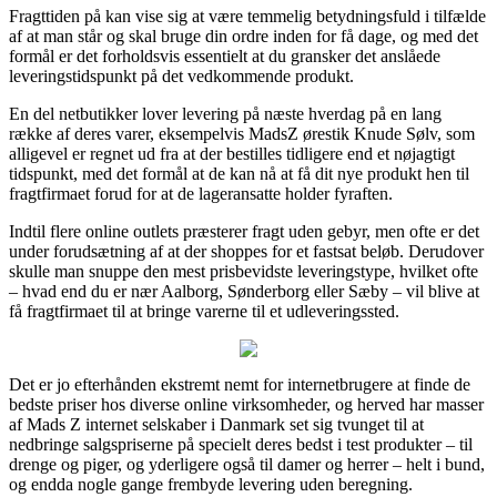
Fragttiden på kan vise sig at være temmelig betydningsfuld i tilfælde
af at man står og skal bruge din ordre inden for få dage, og med det
formål er det forholdsvis essentielt at du gransker det anslåede
leveringstidspunkt på det vedkommende produkt.
En del netbutikker lover levering på næste hverdag på en lang
række af deres varer, eksempelvis MadsZ ørestik Knude Sølv, som
alligevel er regnet ud fra at der bestilles tidligere end et nøjagtigt
tidspunkt, med det formål at de kan nå at få dit nye produkt hen til
fragtfirmaet forud for at de lageransatte holder fyraften.
Indtil flere online outlets præsterer fragt uden gebyr, men ofte er det
under forudsætning af at der shoppes for et fastsat beløb. Derudover
skulle man snuppe den mest prisbevidste leveringstype, hvilket ofte
– hvad end du er nær Aalborg, Sønderborg eller Sæby – vil blive at
få fragtfirmaet til at bringe varerne til et udleveringssted.
Det er jo efterhånden ekstremt nemt for internetbrugere at finde de
bedste priser hos diverse online virksomheder, og herved har masser
af Mads Z internet selskaber i Danmark set sig tvunget til at
nedbringe salgspriserne på specielt deres bedst i test produkter – til
drenge og piger, og yderligere også til damer og herrer – helt i bund,
og endda nogle gange frembyde levering uden beregning.