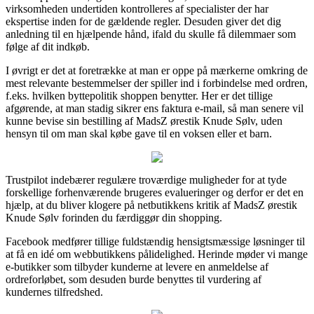
virksomheden undertiden kontrolleres af specialister der har
ekspertise inden for de gældende regler. Desuden giver det dig
anledning til en hjælpende hånd, ifald du skulle få dilemmaer som
følge af dit indkøb.
I øvrigt er det at foretrække at man er oppe på mærkerne omkring de
mest relevante bestemmelser der spiller ind i forbindelse med ordren,
f.eks. hvilken byttepolitik shoppen benytter. Her er det tillige
afgørende, at man stadig sikrer ens faktura e-mail, så man senere vil
kunne bevise sin bestilling af MadsZ ørestik Knude Sølv, uden
hensyn til om man skal købe gave til en voksen eller et barn.
Trustpilot indebærer regulære troværdige muligheder for at tyde
forskellige forhenværende brugeres evalueringer og derfor er det en
hjælp, at du bliver klogere på netbutikkens kritik af MadsZ ørestik
Knude Sølv forinden du færdiggør din shopping.
Facebook medfører tillige fuldstændig hensigtsmæssige løsninger til
at få en idé om webbutikkens pålidelighed. Herinde møder vi mange
e-butikker som tilbyder kunderne at levere en anmeldelse af
ordreforløbet, som desuden burde benyttes til vurdering af
kundernes tilfredshed.