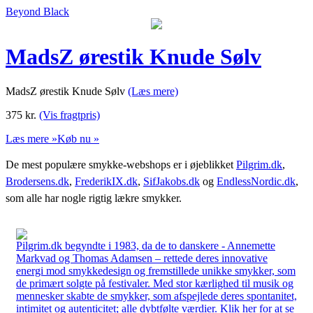
Beyond Black
MadsZ ørestik Knude Sølv
MadsZ ørestik Knude Sølv
(Læs mere)
375
kr.
(Vis fragtpris)
Læs mere »
Køb nu »
De mest populære smykke-webshops er i øjeblikket
Pilgrim.dk
,
Brodersens.dk
,
FrederikIX.dk
,
SifJakobs.dk
og
EndlessNordic.dk
,
som alle har nogle rigtig lækre smykker.
Pilgrim.dk begyndte i 1983, da de to danskere - Annemette
Markvad og Thomas Adamsen – rettede deres innovative
energi mod smykkedesign og fremstillede unikke smykker, som
de primært solgte på festivaler. Med stor kærlighed til musik og
mennesker skabte de smykker, som afspejlede deres spontanitet,
intimitet og autenticitet; alle dybtfølte værdier. Klik her for at se