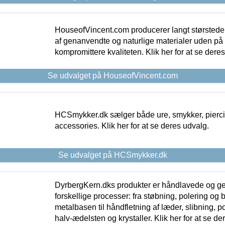
HouseofVincent.com producerer langt størstede
af genanvendte og naturlige materialer uden p
kompromittere kvaliteten. Klik her for at se dere
Se udvalget på HouseofVincent.com
HCSmykker.dk sælger både ure, smykker, pierc
accessories. Klik her for at se deres udvalg.
Se udvalget på HCSmykker.dk
DyrbergKern.dks produkter er håndlavede og 
forskellige processer: fra støbning, polering og
metalbasen til håndfletning af læder, slibning, p
halv-ædelsten og krystaller. Klik her for at se de