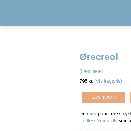
Ørecreol
(Læs mere)
795
kr.
(Vis fragtpris)
Læs mere »
De mest populære smykk
EndlessNordic.dk
, som a