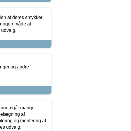
len af deres smykker
å nogen måde at
s udvalg.
inger og andre
gennemgår mange
 belægning af
olering og montering af
res udvalg.