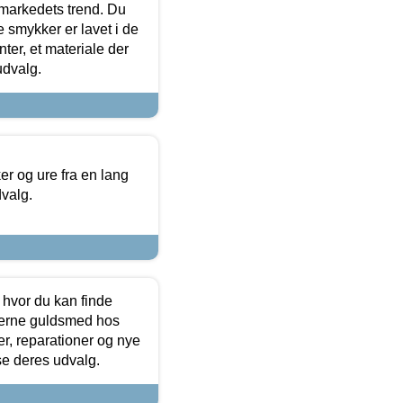
markedets trend. Du
e smykker er lavet i de
ter, et materiale der
udvalg.
 og ure fra en lang
dvalg.
 hvor du kan finde
terne guldsmed hos
r, reparationer og nye
se deres udvalg.