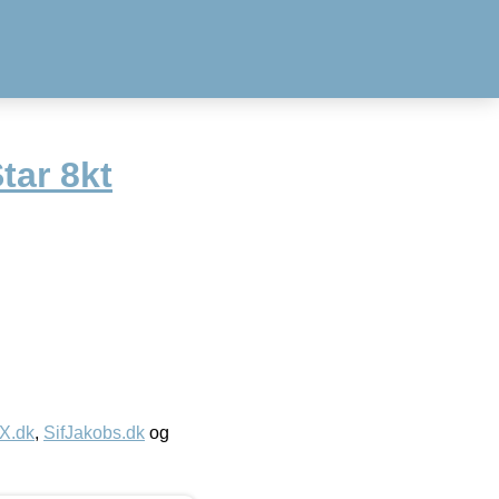
tar 8kt
IX.dk
,
SifJakobs.dk
og