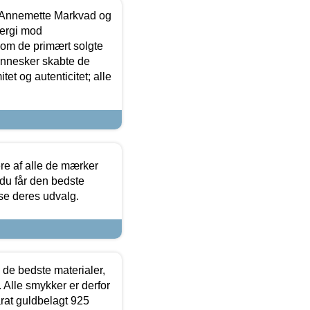
- Annemette Markvad og
ergi mod
som de primært solgte
mennesker skabte de
et og autenticitet; alle
.
re af alle de mærker
 du får den bedste
 se deres udvalg.
 de bedste materialer,
 Alle smykker er derfor
arat guldbelagt 925