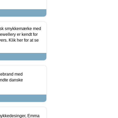
dansk smykkemærke med
ewellery er kendt for
ers. Klik her for at se
kkebrand med
ndte danske
mykkedesinger, Emma