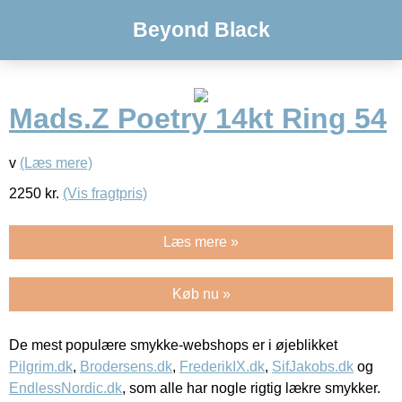
Beyond Black
Mads.Z Poetry 14kt Ring 54
v
(Læs mere)
2250
kr.
(Vis fragtpris)
Læs mere »
Køb nu »
De mest populære smykke-webshops er i øjeblikket
Pilgrim.dk
,
Brodersens.dk
,
FrederikIX.dk
,
SifJakobs.dk
og
EndlessNordic.dk
, som alle har nogle rigtig lækre smykker.