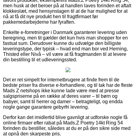
favorit produkter, eksempelvis Mads.Z Poetry 14kt Ring 54,
men husk at det beroer på at handlen laves forinden et aftalt
klokkeslæt, med hensynstagen til at de har mulighed for at
nå at få dit nye produkt hen til fragtfirmaet før
pakkemedarbejderne har fyraften.
Enkelte e-forretninger i Danmark garanterer levering uden
beregning, men tit gælder det kun hvis man shopper for en
fastsat sum. Derudover kunne du udvælge den billigste
leveringstype, der typisk – hvad end man bor ved Herning,
Thisted eller Nivå – vil være at få fragtmanden til at levere
din bestilling til et udleveringssted.
Det er ret simpelt for internetbrugere at finde frem til de
bedste priser fra diverse e-forhandlere, og til tak har de fleste
Mads Z netshops ikke kunne lade være med at presse
salgspriserne på en række af deres varer – til børn og
babyer, samt til herrer og damer – betragteligt, og endda
nogle gange garantere gebyrfri levering.
Derfor kan det imidlertid blive gavnligt at udforske nogle få
online firmaer efter rabat på Mads.Z Poetry 14kt Ring 54
forinden du bestiller, således at du er på den sikre side med
at opnå den skarpeste pris.