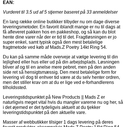
EAN:
Vurderet til
3.5
ud af 5 stjerner baseret på
33
anmeldelser
En lang række online butikker tilbyder nu om dage diverse
leveringsmetoder. En favorit iblandt mange er nu til dags at
få afleveret pakken hos en pakkeshop, og så kan du blot
hente dine varer når der er tid til det. Fragtløsningen er jo
super enkel, samt typisk også den mest betalelige
fragtmetode ved køb af Mads.Z Poetry 14kt Ring 54.
Du kan på samme måde overveje at vælge levering til din
lejlighed eller hus eller ud på din arbejdsplads. Løsningen
bliver af og til en anelse mere pebret, men på den anden
side ret så hensigtsmæssig. Den mest betalelige form for
levering vil dog til enhver tid være at du selv henter ordren,
men det stiller krav om at du er lige ved e-forhandlerens
tilholdssted.
Leveringstidspunktet på New Products || Mads Z er
naturligvis meget vital hvis du mangler varerne nu og her, så
i det øjemed er det tydeligvis aktuelt at du tjekker
leveringstidspunktet på den aktuelle vare.
Masser af webbutikker tilsiger 1 dags levering på deres