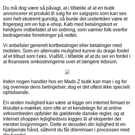
Du må dog være så påvagt, at i tilfælde af at en butik
annoncerer et produkt til salg for en salgspris som kan ses
som helt ekstremt gunstig, så burde det undertiden være et
fingerpeg om en fup e-shop. Køb med betalingskort er
heldigvis indbefattet af en ordning, som værner folk overfor
bedrageriske forretninger på nettet.
Vi anbefaler generelt kortbetalinger eller betalinger med
mobilen. Som en alternativ mulighed kunne du drage fordel
af et tilbud som f.eks. ViaBill, i tilfælde af at du ser en fordel i
at finansiere omkostningerne over et længere tidsrum.
Inden nogen handler hos en Mads Z butik kan man i og for
sig overveje dens betingelser, dog er det oftest ikke specielt
ophidsende.
En anden mulighed kan være at kigge om internet firmaet er
tilsluttet e-mærket, som ofte er et kendetegn for at online
virksomheden opfylder de gældende danske regler, og at
internet shoppen lejlighedsvis kigges til af eksperter der
mestrer lovgivningen. Dette er desuden din lejlighed til en
hjælpende hånd, såfremt du får dilemmaer i processen med