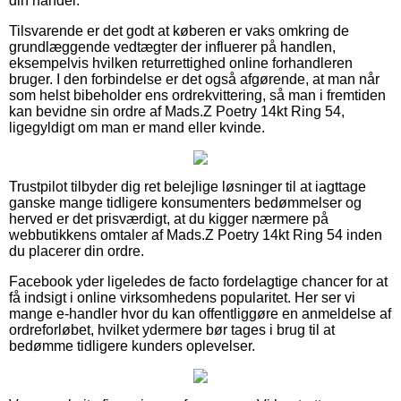
din handel.
Tilsvarende er det godt at køberen er vaks omkring de
grundlæggende vedtægter der influerer på handlen,
eksempelvis hvilken returrettighed online forhandleren
bruger. I den forbindelse er det også afgørende, at man når
som helst bibeholder ens ordrekvittering, så man i fremtiden
kan bevidne sin ordre af Mads.Z Poetry 14kt Ring 54,
ligegyldigt om man er mand eller kvinde.
Trustpilot tilbyder dig ret belejlige løsninger til at iagttage
ganske mange tidligere konsumenters bedømmelser og
herved er det prisværdigt, at du kigger nærmere på
webbutikkens omtaler af Mads.Z Poetry 14kt Ring 54 inden
du placerer din ordre.
Facebook yder ligeledes de facto fordelagtige chancer for at
få indsigt i online virksomhedens popularitet. Her ser vi
mange e-handler hvor du kan offentliggøre en anmeldelse af
ordreforløbet, hvilket ydermere bør tages i brug til at
bedømme tidligere kunders oplevelser.