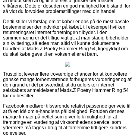
at netbutikken af og til efterses af jurister der mestrer
vilkårene. Dette er desuden en god mulighed for bistand, for
så vidt du forvoldes problemstillinger med din handel.
Dertil stiller vi forslag om at køber er obs på de mest basale
bestemmelser der indvirker på købet, til eksempel hvilken
returneringsret internet forretningen tilbyder. I den
sammenhæng er det tillige vigtigt, at man stadig bibeholder
sin kvittering, således man altid vil kunne dokumentere
handlen af Mads.Z Poetry Hammer Ring 54, ligegyldigt om
du skal købe gave til en voksen eller et barn.
Trustpilot leverer flere troværdige chancer for at kontrollere
ganske mange forhenværende forbrugeres vurderinger og af
den grund er det prisværdigt, at du udforsker internet
selskabets anmeldelser af Mads.Z Poetry Hammer Ring 54
før du bestiller.
Facebook medfører tilsvarende relativt passende genveje til
at få en idé om e-handlens pålidelighed. Foruden det ses
mange firmaer på nettet som giver folk mulighed for at
frembringe en vurdering af virksomhedens service, som
ydermere må tages i brug til at fornemme tidligere kunders
oplevelser.