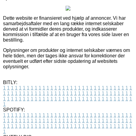
Dette website er finansieret ved hjælp af annoncer. Vi har
samarbejdsaftaler med en lang række internet selskaber
derved at vi formidler deres produkter, og indkasserer
kommission i tilfælde af at en bruger fra vores side laver en
bestilling.
Oplysninger om produkter og internet selskaber værnes om
hele tiden, men der tages ikke ansvar for korrektioner der
eventuelt er udført efter sidste opdatering af websitets
oplysninger.
BITLY:
1
1
1
1
1
1
1
1
1
1
1
1
1
1
1
1
1
1
1
1
1
1
1
1
1
1
1
1
1
1
1
1
1
1
1
1
1
1
1
1
1
1
1
1
1
1
1
1
1
1
1
1
1
1
1
1
1
1
1
1
1
1
1
1
1
1
1
1
1
1
1
1
1
1
1
1
1
1
1
1
1
1
1
1
1
1
1
1
1
1
1
1
1
1
1
1
1
1
1
1
SPOTIFY:
1
1
1
1
1
1
1
1
1
1
1
1
1
1
1
1
1
1
1
1
1
1
1
1
1
1
1
1
1
1
1
1
1
1
1
1
1
1
1
1
1
1
1
1
1
1
1
1
1
1
1
1
1
1
1
1
1
1
1
1
1
1
1
1
1
1
1
1
1
1
1
1
1
1
1
1
1
1
1
1
1
1
1
1
1
1
1
1
1
1
1
1
1
1
1
1
1
1
1
1