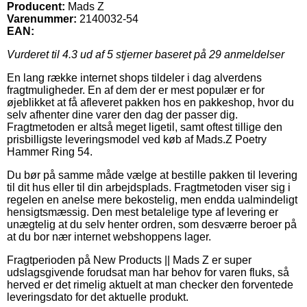
Producent:
Mads Z
Varenummer:
2140032-54
EAN:
Vurderet til
4.3
ud af 5 stjerner baseret på
29
anmeldelser
En lang række internet shops tildeler i dag alverdens
fragtmuligheder. En af dem der er mest populær er for
øjeblikket at få afleveret pakken hos en pakkeshop, hvor du
selv afhenter dine varer den dag der passer dig.
Fragtmetoden er altså meget ligetil, samt oftest tillige den
prisbilligste leveringsmodel ved køb af Mads.Z Poetry
Hammer Ring 54.
Du bør på samme måde vælge at bestille pakken til levering
til dit hus eller til din arbejdsplads. Fragtmetoden viser sig i
regelen en anelse mere bekostelig, men endda ualmindeligt
hensigtsmæssig. Den mest betalelige type af levering er
unægtelig at du selv henter ordren, som desværre beroer på
at du bor nær internet webshoppens lager.
Fragtperioden på New Products || Mads Z er super
udslagsgivende forudsat man har behov for varen fluks, så
herved er det rimelig aktuelt at man checker den forventede
leveringsdato for det aktuelle produkt.