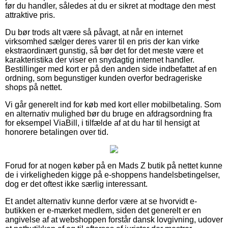
før du handler, således at du er sikret at modtage den mest
attraktive pris.
Du bør trods alt være så påvagt, at når en internet
virksomhed sælger deres varer til en pris der kan virke
ekstraordinært gunstig, så bør det for det meste være et
karakteristika der viser en snydagtig internet handler.
Bestillinger med kort er på den anden side indbefattet af en
ordning, som begunstiger kunden overfor bedrageriske
shops på nettet.
Vi går generelt ind for køb med kort eller mobilbetaling. Som
en alternativ mulighed bør du bruge en afdragsordning fra
for eksempel ViaBill, i tilfælde af at du har til hensigt at
honorere betalingen over tid.
Forud for at nogen køber på en Mads Z butik på nettet kunne
de i virkeligheden kigge på e-shoppens handelsbetingelser,
dog er det oftest ikke særlig interessant.
Et andet alternativ kunne derfor være at se hvorvidt e-
butikken er e-mærket medlem, siden det generelt er en
angivelse af at webshoppen forstår dansk lovgivning, udover