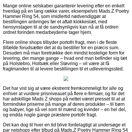
Mange online selskaber garanterer levering efter en enkelt
hverdag på en lang række varer, eksempelvis Mads.Z Poetry
Hammer Ring 54, som imidlertid nødvendiggør at
bestillingen anbringes før et aftalt klokkeslæt, med
hensynstagen til at de sandsynligvis kan nå at få ordren
ordnet forinden medarbejderne tager hjem.
Flere online shops tilbyder portofri fragt, men i de fleste
tilfælde forudsætter det at du bestiller for en præcis sum.
Desuden må man foretrække den mindst kostelige form for
levering, der mange gange – hvad end man befinder sig tæt
på Holstebro, Holbæk eller Støvring – vil være at få
fragtmanden til at levere bestillingen til et udleveringssted.
Det har vist sig at være ekstremt fremkommeligt for alle og
enhver at vurdere prisniveauet på flere e-firmaer, og for det
har adskillige Mads Z shops på nettet været presset til at at
formindske priserne på mange af deres produkter – til børn
og babyer, lige så vel som til mænd og kvinder – en hel del,
og endda nogle gange præstere portofri fragt.
Det kan dog til hver en tid blive fordelagtigt at undersøge et
par netshops efter tilbud på Mads.Z Poetry Hammer Ring 54