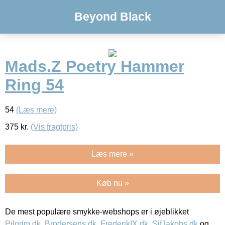
Beyond Black
Mads.Z Poetry Hammer
Ring 54
54
(Læs mere)
375
kr.
(Vis fragtpris)
Læs mere »
Køb nu »
De mest populære smykke-webshops er i øjeblikket
Pilgrim.dk
,
Brodersens.dk
,
FrederikIX.dk
,
SifJakobs.dk
og