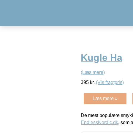
Kugle Ha
(Læs mere)
395
kr.
(Vis fragtpris)
Læs mere »
De mest populære smykk
EndlessNordic.dk
, som a