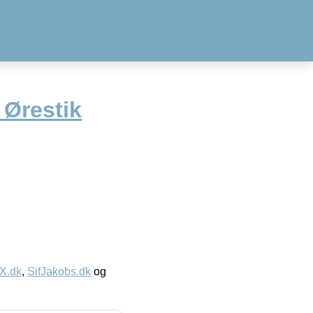
 Ørestik
IX.dk
,
SifJakobs.dk
og