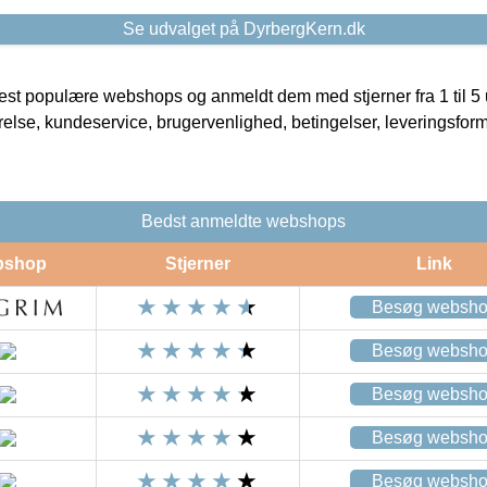
Se udvalget på DyrbergKern.dk
t populære webshops og anmeldt dem med stjerner fra 1 til 5 ud
rrelse, kundeservice, brugervenlighed, betingelser, leveringsfor
Bedst anmeldte webshops
bshop
Stjerner
Link
Besøg websh
Besøg websh
Besøg websh
Besøg websh
Besøg websh