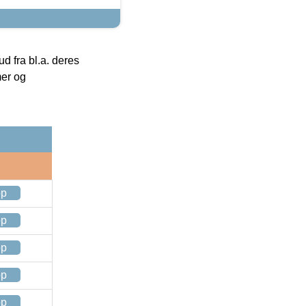
 fra bl.a. deres
mer og
op
op
op
op
op