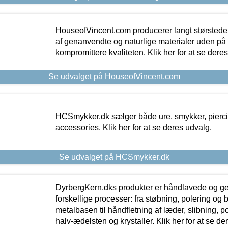
HouseofVincent.com producerer langt størstede
af genanvendte og naturlige materialer uden p
kompromittere kvaliteten. Klik her for at se dere
Se udvalget på HouseofVincent.com
HCSmykker.dk sælger både ure, smykker, pierc
accessories. Klik her for at se deres udvalg.
Se udvalget på HCSmykker.dk
DyrbergKern.dks produkter er håndlavede og 
forskellige processer: fra støbning, polering og
metalbasen til håndfletning af læder, slibning, p
halv-ædelsten og krystaller. Klik her for at se de