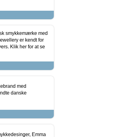
dansk smykkemærke med
ewellery er kendt for
ers. Klik her for at se
kkebrand med
ndte danske
mykkedesinger, Emma