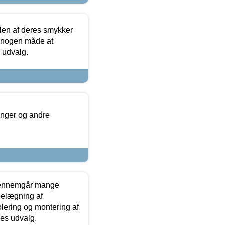
len af deres smykker
å nogen måde at
s udvalg.
inger og andre
gennemgår mange
 belægning af
olering og montering af
res udvalg.