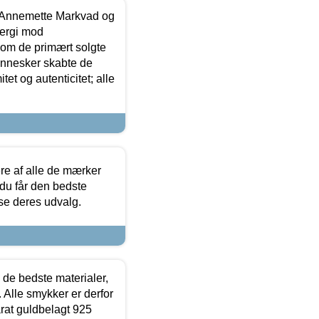
- Annemette Markvad og
ergi mod
som de primært solgte
mennesker skabte de
et og autenticitet; alle
.
re af alle de mærker
 du får den bedste
 se deres udvalg.
 de bedste materialer,
 Alle smykker er derfor
arat guldbelagt 925