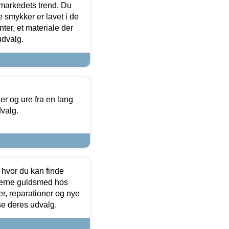
markedets trend. Du
e smykker er lavet i de
ter, et materiale der
udvalg.
 og ure fra en lang
dvalg.
 hvor du kan finde
terne guldsmed hos
r, reparationer og nye
se deres udvalg.